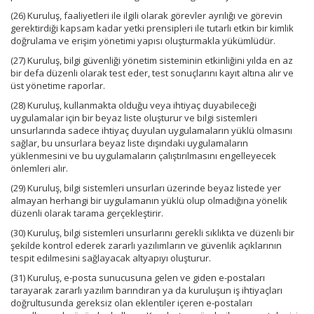
(26) Kuruluş, faaliyetleri ile ilgili olarak görevler ayrılığı ve görevin
gerektirdiği kapsam kadar yetki prensipleri ile tutarlı etkin bir kimlik
doğrulama ve erişim yönetimi yapısı oluşturmakla yükümlüdür.
(27) Kuruluş, bilgi güvenliği yönetim sisteminin etkinliğini yılda en az
bir defa düzenli olarak test eder, test sonuçlarını kayıt altına alır ve
üst yönetime raporlar.
(28) Kuruluş, kullanmakta olduğu veya ihtiyaç duyabileceği
uygulamalar için bir beyaz liste oluşturur ve bilgi sistemleri
unsurlarında sadece ihtiyaç duyulan uygulamaların yüklü olmasını
sağlar, bu unsurlara beyaz liste dışındaki uygulamaların
yüklenmesini ve bu uygulamaların çalıştırılmasını engelleyecek
önlemleri alır.
(29) Kuruluş, bilgi sistemleri unsurları üzerinde beyaz listede yer
almayan herhangi bir uygulamanın yüklü olup olmadığına yönelik
düzenli olarak tarama gerçekleştirir.
(30) Kuruluş, bilgi sistemleri unsurlarını gerekli sıklıkta ve düzenli bir
şekilde kontrol ederek zararlı yazılımların ve güvenlik açıklarının
tespit edilmesini sağlayacak altyapıyı oluşturur.
(31) Kuruluş, e-posta sunucusuna gelen ve giden e-postaları
tarayarak zararlı yazılım barındıran ya da kuruluşun iş ihtiyaçları
doğrultusunda gereksiz olan eklentiler içeren e-postaları