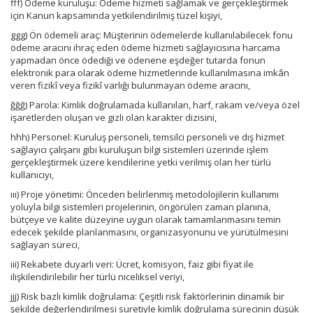
fff) Ödeme kuruluşu: Ödeme hizmeti sağlamak ve gerçekleştirmek
için Kanun kapsamında yetkilendirilmiş tüzel kişiyi,
ggg) Ön ödemeli araç: Müşterinin ödemelerde kullanılabilecek fonu
ödeme aracını ihraç eden ödeme hizmeti sağlayıcısına harcama
yapmadan önce ödediği ve ödenene eşdeğer tutarda fonun
elektronik para olarak ödeme hizmetlerinde kullanılmasına imkân
veren fizikî veya fizikî varlığı bulunmayan ödeme aracını,
ğğğ) Parola: Kimlik doğrulamada kullanılan, harf, rakam ve/veya özel
işaretlerden oluşan ve gizli olan karakter dizisini,
hhh) Personel: Kuruluş personeli, temsilci personeli ve dış hizmet
sağlayıcı çalışanı gibi kuruluşun bilgi sistemleri üzerinde işlem
gerçekleştirmek üzere kendilerine yetki verilmiş olan her türlü
kullanıcıyı,
ııı) Proje yönetimi: Önceden belirlenmiş metodolojilerin kullanımı
yoluyla bilgi sistemleri projelerinin, öngörülen zaman planına,
bütçeye ve kalite düzeyine uygun olarak tamamlanmasını temin
edecek şekilde planlanmasını, organizasyonunu ve yürütülmesini
sağlayan süreci,
iii) Rekabete duyarlı veri: Ücret, komisyon, faiz gibi fiyat ile
ilişkilendirilebilir her türlü niceliksel veriyi,
jjj) Risk bazlı kimlik doğrulama: Çeşitli risk faktörlerinin dinamik bir
şekilde değerlendirilmesi suretiyle kimlik doğrulama sürecinin düşük