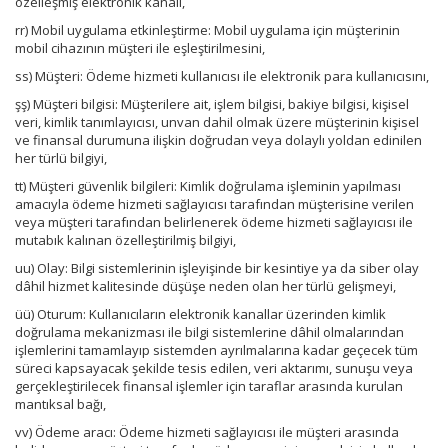
özelleşmiş elektronik kanalı,
rr) Mobil uygulama etkinleştirme: Mobil uygulama için müşterinin
mobil cihazının müşteri ile eşleştirilmesini,
ss) Müşteri: Ödeme hizmeti kullanıcısı ile elektronik para kullanıcısını,
şş) Müşteri bilgisi: Müşterilere ait, işlem bilgisi, bakiye bilgisi, kişisel
veri, kimlik tanımlayıcısı, unvan dahil olmak üzere müşterinin kişisel
ve finansal durumuna ilişkin doğrudan veya dolaylı yoldan edinilen
her türlü bilgiyi,
tt) Müşteri güvenlik bilgileri: Kimlik doğrulama işleminin yapılması
amacıyla ödeme hizmeti sağlayıcısı tarafından müşterisine verilen
veya müşteri tarafından belirlenerek ödeme hizmeti sağlayıcısı ile
mutabık kalınan özelleştirilmiş bilgiyi,
uu) Olay: Bilgi sistemlerinin işleyişinde bir kesintiye ya da siber olay
dâhil hizmet kalitesinde düşüşe neden olan her türlü gelişmeyi,
üü) Oturum: Kullanıcıların elektronik kanallar üzerinden kimlik
doğrulama mekanizması ile bilgi sistemlerine dâhil olmalarından
işlemlerini tamamlayıp sistemden ayrılmalarına kadar geçecek tüm
süreci kapsayacak şekilde tesis edilen, veri aktarımı, sunuşu veya
gerçekleştirilecek finansal işlemler için taraflar arasında kurulan
mantıksal bağı,
vv) Ödeme aracı: Ödeme hizmeti sağlayıcısı ile müşteri arasında