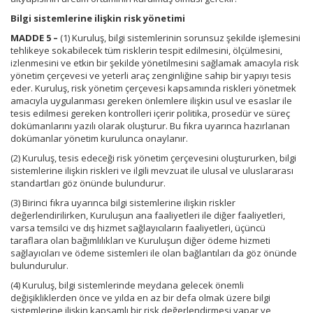
Bilgi sistemlerine ilişkin risk yönetimi
MADDE 5 –
(1) Kuruluş, bilgi sistemlerinin sorunsuz şekilde işlemesini
tehlikeye sokabilecek tüm risklerin tespit edilmesini, ölçülmesini,
izlenmesini ve etkin bir şekilde yönetilmesini sağlamak amacıyla risk
yönetim çerçevesi ve yeterli araç zenginliğine sahip bir yapıyı tesis
eder. Kuruluş, risk yönetim çerçevesi kapsamında riskleri yönetmek
amacıyla uygulanması gereken önlemlere ilişkin usul ve esaslar ile
tesis edilmesi gereken kontrolleri içerir politika, prosedür ve süreç
dokümanlarını yazılı olarak oluşturur. Bu fıkra uyarınca hazırlanan
dokümanlar yönetim kurulunca onaylanır.
(2) Kuruluş, tesis edeceği risk yönetim çerçevesini oluştururken, bilgi
sistemlerine ilişkin riskleri ve ilgili mevzuat ile ulusal ve uluslararası
standartları göz önünde bulundurur.
(3) Birinci fıkra uyarınca bilgi sistemlerine ilişkin riskler
değerlendirilirken, Kuruluşun ana faaliyetleri ile diğer faaliyetleri,
varsa temsilci ve dış hizmet sağlayıcıların faaliyetleri, üçüncü
taraflara olan bağımlılıkları ve Kuruluşun diğer ödeme hizmeti
sağlayıcıları ve ödeme sistemleri ile olan bağlantıları da göz önünde
bulundurulur.
(4) Kuruluş, bilgi sistemlerinde meydana gelecek önemli
değişikliklerden önce ve yılda en az bir defa olmak üzere bilgi
sistemlerine ilişkin kapsamlı bir risk değerlendirmesi yapar ve