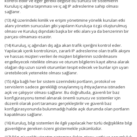
kontrol edilir ve eğer gerekli değilse bu sunucu ve sistemlerin
Kuruluş iç ağına taşınması ve iç ağ IP adreslerine sahip olması
sağlanır.
(13) Ağ üzerindeki kimlik ve erişim yönetimine yönelik kurulan etki
alanı yönetim sunucuları gibi yapıların Kuruluşa özgü oluşturulmuş
olması ve Kuruluş dışındaki başka bir etki alanı ya da benzerinin bir
parçası olmaması esastır.
(14) Kuruluş, iç ağından dış ağa akan trafik içeriğini kontrol eder.
Yapılacak içerik kontrolünün, zararlı IP adreslerine olan trafik akışını
ve hassas müşteri verileri ile müşteri bilgilerinin sızdırılmasını
engelleyecek nitelikte olması ve oturum bilgilerini kayıt altına alarak
olağan dışı uzun süreli oturumları tespit edecek ve bunlar için uyarı
üretebilecek yetenekte olması sağlanır.
(15) Ağa bağlı her bir sistem üzerindeki portların, protokol ve
servislerin sadece gerekliliği onaylanmış iş ihtiyaçlarına istinaden
açık ve çalışıyor olması sağlanır. Bu doğrultuda, güvenli bir baz
konfigürasyonu temel alınarak önemli sunucu ve sistemler için
düzenli olarak port taraması gerçekleştirilir ve güvenli baz
konfigürasyonunda bulunmadığı halde açık durumda olan portların
kapatılması sağlanır.
(16) Kuruluş, bilgi sistemleri ile ilgili yapılacak her türlü değişiklikte bilgi
güvenliğine gereken özeni göstermekle yükümlüdür.