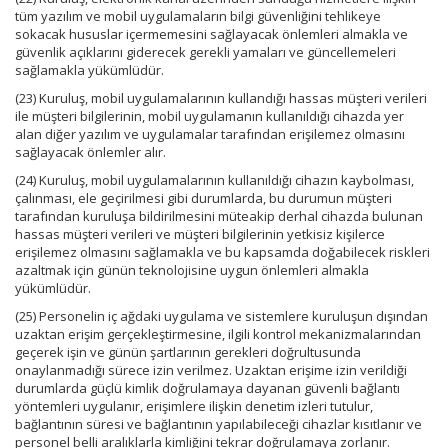
tüm yazılım ve mobil uygulamaların bilgi güvenliğini tehlikeye
sokacak hususlar içermemesini sağlayacak önlemleri almakla ve
güvenlik açıklarını giderecek gerekli yamaları ve güncellemeleri
sağlamakla yükümlüdür.
(23) Kuruluş, mobil uygulamalarının kullandığı hassas müşteri verileri
ile müşteri bilgilerinin, mobil uygulamanın kullanıldığı cihazda yer
alan diğer yazılım ve uygulamalar tarafından erişilemez olmasını
sağlayacak önlemler alır.
(24) Kuruluş, mobil uygulamalarının kullanıldığı cihazın kaybolması,
çalınması, ele geçirilmesi gibi durumlarda, bu durumun müşteri
tarafından kuruluşa bildirilmesini müteakip derhal cihazda bulunan
hassas müşteri verileri ve müşteri bilgilerinin yetkisiz kişilerce
erişilemez olmasını sağlamakla ve bu kapsamda doğabilecek riskleri
azaltmak için günün teknolojisine uygun önlemleri almakla
yükümlüdür.
(25) Personelin iç ağdaki uygulama ve sistemlere kuruluşun dışından
uzaktan erişim gerçekleştirmesine, ilgili kontrol mekanizmalarından
geçerek işin ve günün şartlarının gerekleri doğrultusunda
onaylanmadığı sürece izin verilmez. Uzaktan erişime izin verildiği
durumlarda güçlü kimlik doğrulamaya dayanan güvenli bağlantı
yöntemleri uygulanır, erişimlere ilişkin denetim izleri tutulur,
bağlantının süresi ve bağlantının yapılabileceği cihazlar kısıtlanır ve
personel belli aralıklarla kimliğini tekrar doğrulamaya zorlanır.