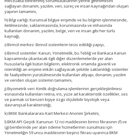
mevzuatla belirlenmiş sorumluluklarının yerine getirilmesini
sağlayan donanım, yazılım, veri, süreç ve insan kaynağından oluşan
yapının tamamını,
h) Bilgi varlığı: Kurumsal bilgiye erişimde ve bu bilginin işlenmesinde,
iletilmesinde, saklanmasında, korunmasında ve imhasında
kullanılan donanım, yazılım, belge, veri ve insan gibi her türlü
kaynağı,
ı) Birincil merkez: Birincil sistemlerin tesis edildiği yapıyı,
i) Birincil sistemler: Kanun, Yönetmelik, bu Tebliğ ve Bankaca Kanun
kapsamında çıkarılacak ilgili diğer düzenlemelerde yer alan
hususlarla ilgili bütün bilgilerin, elektronik ortamda güvenli ve
istenildiği an erişime imkân sağlayacak şekilde saklanıldığı sistemler
ile faaliyetlerin yürütülmesinde kullanılan altyapı, donanım, yazılım
ve veriden oluşan sistemin tamamını,
j) Biyometrik veri: Kimlik doğrulama işlemlerinin gerçekleştirilmesi
esnasında kullanılan retina, iris, yüze ait karakteristik özellikler, ses
ve parmak izi benzeri kişiye özgü ölçülebilir biyolojik veya
davranışsal karakteristiği,
k) BKM: Bankalararası Kart Merkezi Anonim Şirketini,
l) BKM-API Geçidi: Kanunun 12 nci maddesinin birinci fıkrasının (f) ve
(g) bentlerinde yer alan ödeme hizmetlerinin sunulması için
Yönetmeliğin 59 uncu maddesinin beşinci fıkrası uyarınca BKM