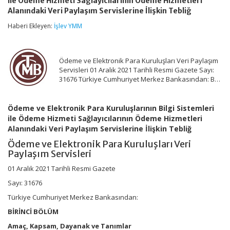
ile Ödeme Hizmeti Sağlayıcılarının Ödeme Hizmetleri
Para
Kuruluşlarının
Alanındaki Veri Paylaşım Servislerine İlişkin Tebliğ
Bilgi
Haberi Ekleyen:
İşlev YMM
Sistemleri
ile
Ödeme
Hizmeti
Ödeme ve Elektronik Para Kuruluşları Veri Paylaşım
Sağlayıcılarının
Servisleri 01 Aralık 2021 Tarihli Resmi Gazete Sayı:
Ödeme
31676 Türkiye Cumhuriyet Merkez Bankasından: B…
Hizmetleri
Alanındaki
Veri
Paylaşım
Ödeme ve Elektronik Para Kuruluşlarının Bilgi Sistemleri
Servislerine
ile Ödeme Hizmeti Sağlayıcılarının Ödeme Hizmetleri
İlişkin
Alanındaki Veri Paylaşım Servislerine İlişkin Tebliğ
Tebliğ
için
Ödeme ve Elektronik Para Kuruluşları Veri
Paylaşım Servisleri
01 Aralık 2021 Tarihli Resmi Gazete
Sayı: 31676
Türkiye Cumhuriyet Merkez Bankasından:
BİRİNCİ BÖLÜM
Amaç, Kapsam, Dayanak ve Tanımlar