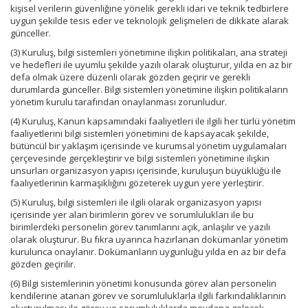
kişisel verilerin güvenliğine yönelik gerekli idari ve teknik tedbirlere
uygun şekilde tesis eder ve teknolojik gelişmeleri de dikkate alarak
günceller.
(3) Kuruluş, bilgi sistemleri yönetimine ilişkin politikaları, ana strateji
ve hedefleri ile uyumlu şekilde yazılı olarak oluşturur, yılda en az bir
defa olmak üzere düzenli olarak gözden geçirir ve gerekli
durumlarda günceller. Bilgi sistemleri yönetimine ilişkin politikaların
yönetim kurulu tarafından onaylanması zorunludur.
(4) Kuruluş, Kanun kapsamındaki faaliyetleri ile ilgili her türlü yönetim
faaliyetlerini bilgi sistemleri yönetimini de kapsayacak şekilde,
bütüncül bir yaklaşım içerisinde ve kurumsal yönetim uygulamaları
çerçevesinde gerçekleştirir ve bilgi sistemleri yönetimine ilişkin
unsurları organizasyon yapısı içerisinde, kuruluşun büyüklüğü ile
faaliyetlerinin karmaşıklığını gözeterek uygun yere yerleştirir.
(5) Kuruluş, bilgi sistemleri ile ilgili olarak organizasyon yapısı
içerisinde yer alan birimlerin görev ve sorumlulukları ile bu
birimlerdeki personelin görev tanımlarını açık, anlaşılır ve yazılı
olarak oluşturur. Bu fıkra uyarınca hazırlanan dokümanlar yönetim
kurulunca onaylanır. Dokümanların uygunluğu yılda en az bir defa
gözden geçirilir.
(6) Bilgi sistemlerinin yönetimi konusunda görev alan personelin
kendilerine atanan görev ve sorumluluklarla ilgili farkındalıklarının