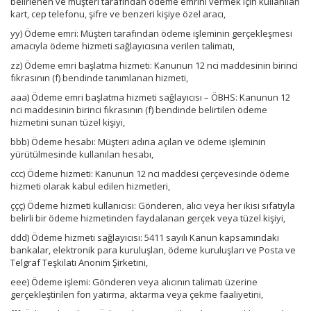
belirlenen ve müşteri tarafından ödeme emrini vermek için kullanılan
kart, cep telefonu, şifre ve benzeri kişiye özel aracı,
yy) Ödeme emri: Müşteri tarafından ödeme işleminin gerçekleşmesi
amacıyla ödeme hizmeti sağlayıcısına verilen talimatı,
zz) Ödeme emri başlatma hizmeti: Kanunun 12 nci maddesinin birinci
fıkrasının (f) bendinde tanımlanan hizmeti,
aaa) Ödeme emri başlatma hizmeti sağlayıcısı – ÖBHS: Kanunun 12
nci maddesinin birinci fıkrasının (f) bendinde belirtilen ödeme
hizmetini sunan tüzel kişiyi,
bbb) Ödeme hesabı: Müşteri adına açılan ve ödeme işleminin
yürütülmesinde kullanılan hesabı,
ccc) Ödeme hizmeti: Kanunun 12 nci maddesi çerçevesinde ödeme
hizmeti olarak kabul edilen hizmetleri,
ççç) Ödeme hizmeti kullanıcısı: Gönderen, alıcı veya her ikisi sıfatıyla
belirli bir ödeme hizmetinden faydalanan gerçek veya tüzel kişiyi,
ddd) Ödeme hizmeti sağlayıcısı: 5411 sayılı Kanun kapsamındaki
bankalar, elektronik para kuruluşları, ödeme kuruluşları ve Posta ve
Telgraf Teşkilatı Anonim Şirketini,
eee) Ödeme işlemi: Gönderen veya alıcının talimatı üzerine
gerçekleştirilen fon yatırma, aktarma veya çekme faaliyetini,