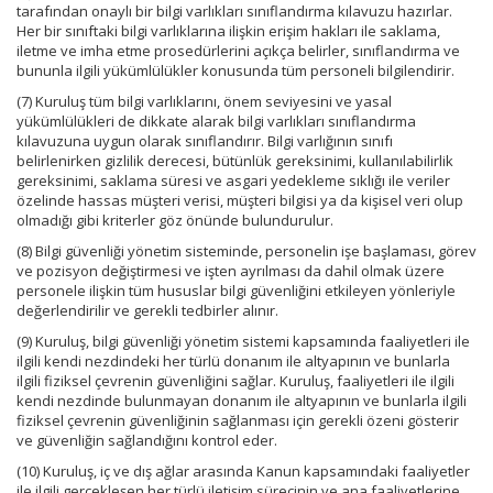
tarafından onaylı bir bilgi varlıkları sınıflandırma kılavuzu hazırlar.
Her bir sınıftaki bilgi varlıklarına ilişkin erişim hakları ile saklama,
iletme ve imha etme prosedürlerini açıkça belirler, sınıflandırma ve
bununla ilgili yükümlülükler konusunda tüm personeli bilgilendirir.
(7) Kuruluş tüm bilgi varlıklarını, önem seviyesini ve yasal
yükümlülükleri de dikkate alarak bilgi varlıkları sınıflandırma
kılavuzuna uygun olarak sınıflandırır. Bilgi varlığının sınıfı
belirlenirken gizlilik derecesi, bütünlük gereksinimi, kullanılabilirlik
gereksinimi, saklama süresi ve asgari yedekleme sıklığı ile veriler
özelinde hassas müşteri verisi, müşteri bilgisi ya da kişisel veri olup
olmadığı gibi kriterler göz önünde bulundurulur.
(8) Bilgi güvenliği yönetim sisteminde, personelin işe başlaması, görev
ve pozisyon değiştirmesi ve işten ayrılması da dahil olmak üzere
personele ilişkin tüm hususlar bilgi güvenliğini etkileyen yönleriyle
değerlendirilir ve gerekli tedbirler alınır.
(9) Kuruluş, bilgi güvenliği yönetim sistemi kapsamında faaliyetleri ile
ilgili kendi nezdindeki her türlü donanım ile altyapının ve bunlarla
ilgili fiziksel çevrenin güvenliğini sağlar. Kuruluş, faaliyetleri ile ilgili
kendi nezdinde bulunmayan donanım ile altyapının ve bunlarla ilgili
fiziksel çevrenin güvenliğinin sağlanması için gerekli özeni gösterir
ve güvenliğin sağlandığını kontrol eder.
(10) Kuruluş, iç ve dış ağlar arasında Kanun kapsamındaki faaliyetler
ile ilgili gerçekleşen her türlü iletişim sürecinin ve ana faaliyetlerine