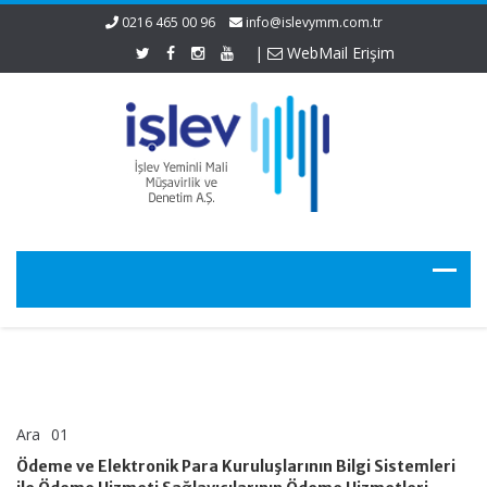
0216 465 00 96
info@islevymm.com.tr
|
WebMail Erişim
Ara
01
Ödeme
yorumlar kapalı
ve
Ödeme ve Elektronik Para Kuruluşlarının Bilgi Sistemleri
Elektronik