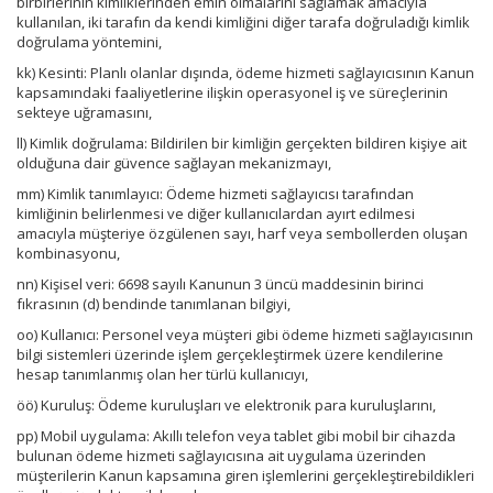
birbirlerinin kimliklerinden emin olmalarını sağlamak amacıyla
kullanılan, iki tarafın da kendi kimliğini diğer tarafa doğruladığı kimlik
doğrulama yöntemini,
kk) Kesinti: Planlı olanlar dışında, ödeme hizmeti sağlayıcısının Kanun
kapsamındaki faaliyetlerine ilişkin operasyonel iş ve süreçlerinin
sekteye uğramasını,
ll) Kimlik doğrulama: Bildirilen bir kimliğin gerçekten bildiren kişiye ait
olduğuna dair güvence sağlayan mekanizmayı,
mm) Kimlik tanımlayıcı: Ödeme hizmeti sağlayıcısı tarafından
kimliğinin belirlenmesi ve diğer kullanıcılardan ayırt edilmesi
amacıyla müşteriye özgülenen sayı, harf veya sembollerden oluşan
kombinasyonu,
nn) Kişisel veri: 6698 sayılı Kanunun 3 üncü maddesinin birinci
fıkrasının (d) bendinde tanımlanan bilgiyi,
oo) Kullanıcı: Personel veya müşteri gibi ödeme hizmeti sağlayıcısının
bilgi sistemleri üzerinde işlem gerçekleştirmek üzere kendilerine
hesap tanımlanmış olan her türlü kullanıcıyı,
öö) Kuruluş: Ödeme kuruluşları ve elektronik para kuruluşlarını,
pp) Mobil uygulama: Akıllı telefon veya tablet gibi mobil bir cihazda
bulunan ödeme hizmeti sağlayıcısına ait uygulama üzerinden
müşterilerin Kanun kapsamına giren işlemlerini gerçekleştirebildikleri