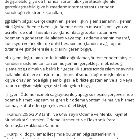
değiştirebildiği ya da finansal sorumluluk yaratacak işlemler
gerçekleştirebildiği ve hizmetlerin internet sitesi üzerinden
sunulduğu elektronik kanalları,
ğğ) İşlem bilgisi: Gerçekleştirilen işleme ilişkin işlem zamanını, işlemin
niteliğini ve ödeme işlemi için ödeme emrinin masraf, komisyon ve
ücretler de dahil hesabın borçlandırılacağı toplam tutarını ve
ödemenin göndereni ile alıcısını veya toplu ödeme emrinin masraf,
komisyon ve ücretler de dahil hesabın borçlandırılacağı toplam
tutarını ve göndereni ile alıcılarını içeren bilgiyi,
hh) İşlem doğrulama kodu: Kimlik doğrulama yöntemlerinden biriyle
kendisini sisteme tanıtan bir müşterinin gerçekleştirmek istediği
işleme özgü olmak ve belirli bir geçerlilik süresi içinde işlem onayında
kullanılmak üzere oluşturulan, finansal sonuç doğuran işlemlerde
kişiye onay anında ilgili işlem bilgisi ile birlikte gösterilen ve alıcı veya
tutarın değişmesiyle geçersiz hale gelen bilgiyi,
ıı) İşyeri: Ödeme hizmeti sağlayıcısı ile yaptığı sözleşme çerçevesinde
ödeme hizmeti kapsamına giren bir ödeme yöntemi ile mal ve hizmet
satmayı kabul eden gerçek veya tüzel kişiyi,
ii) Kanun: 20/6/2013 tarihli ve 6493 sayılı Ödeme ve Menkul Kıymet
Mutabakat Sistemleri, Ödeme Hizmetleri ve Elektronik Para
Kuruluşları Hakkında Kanunu,
jj) Karşılıklı doğrulama: İletişimde bulunan bilgi sistemlerinin