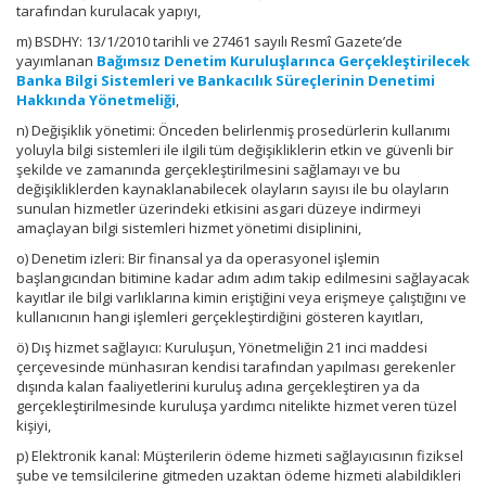
tarafından kurulacak yapıyı,
m) BSDHY: 13/1/2010 tarihli ve 27461 sayılı Resmî Gazete’de
yayımlanan
Bağımsız Denetim Kuruluşlarınca Gerçekleştirilecek
Banka Bilgi Sistemleri ve Bankacılık Süreçlerinin Denetimi
Hakkında Yönetmeliği
,
n) Değişiklik yönetimi: Önceden belirlenmiş prosedürlerin kullanımı
yoluyla bilgi sistemleri ile ilgili tüm değişikliklerin etkin ve güvenli bir
şekilde ve zamanında gerçekleştirilmesini sağlamayı ve bu
değişikliklerden kaynaklanabilecek olayların sayısı ile bu olayların
sunulan hizmetler üzerindeki etkisini asgari düzeye indirmeyi
amaçlayan bilgi sistemleri hizmet yönetimi disiplinini,
o) Denetim izleri: Bir finansal ya da operasyonel işlemin
başlangıcından bitimine kadar adım adım takip edilmesini sağlayacak
kayıtlar ile bilgi varlıklarına kimin eriştiğini veya erişmeye çalıştığını ve
kullanıcının hangi işlemleri gerçekleştirdiğini gösteren kayıtları,
ö) Dış hizmet sağlayıcı: Kuruluşun, Yönetmeliğin 21 inci maddesi
çerçevesinde münhasıran kendisi tarafından yapılması gerekenler
dışında kalan faaliyetlerini kuruluş adına gerçekleştiren ya da
gerçekleştirilmesinde kuruluşa yardımcı nitelikte hizmet veren tüzel
kişiyi,
p) Elektronik kanal: Müşterilerin ödeme hizmeti sağlayıcısının fiziksel
şube ve temsilcilerine gitmeden uzaktan ödeme hizmeti alabildikleri