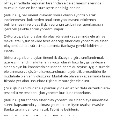
olmayan yollarla başkaları tarafından elde edilmesi hallerinde
mümkün olan en kısa süre içerisinde bilgilendirir.
(4) Kuruluş, her önemli olaydan sonra olayın ayrıntılı olarak
incelenmesini, kök neden analizinin yapılmasını, etkilerinin
belirlenmesini ve olaya ilişkin sorunun takibini ve raporlamasını
içerecek şekilde sorun yönetimi yapar.
(5) Kuruluş, siber olayları da olay yönetimi kapsamında ele alır ve
mevzuata uygun şekilde tesis edeceği siber olay yönetimi ve siber
olaya müdahale süreci kapsamında Bankaya gerekli bildirimleri
yapar.
(6) Kuruluş, siber olayları önemlilik düzeyine göre sınıflandırmak
üzere sınıflandırma kriterlerini yazılı olarak hazırlar, gerçekleşen
siber olayın bu kapsamda belirlenen önem düzeyine uygun sürede
ele alınması ve çözüme kavuşturulmasına yönelik prosedürler ile
müdahale planlarını oluşturur. Müdahale planları kapsamında birinci
fıkrada yer alan unsurlara ilişkin tüm süreçler ele alınır.
(7) Oluşturulan müdahale planları yılda en az bir defa düzenli olarak
test edilir ve test sonuçları yönetim kuruluna raporlanır.
(8) Kuruluş tarafından siber olay yönetimi ve siber olaya müdahale
süreci kapsamında yapılması gerekenlere ilişkin usul ve esaslar
Banka tarafından çıkarılacak Tebliğ ile belirlenir.