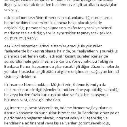
ilişkin yazılı olarak önceden belirlenen ve ilgili taraflarla paylaşılan
seviyeyi,
dd) İkincil merkez: Birincil merkezin kullanılamadığı durumlarda,
birincil ve ikincil sistemlere kullanıma hazır olacak şekilde
erişilebildiği, personelin çalışmasına imkân tanıyacak ve birincil
merkezin tesis edildiği yapı ile aynı riskleri taşımayacak şekilde
oluşturulmuş yapıyı,
ee) İkincil sistemler: Birincil sistemler aracılığı ile yürütülen
faaliyetlerde bir kesinti olması halinde, bu faaliyetlerin iş sürekliliği
planında belirlenen kabul edilebilir kesinti süreleri içerisinde
sürdürülür hale getirilmesini ve Kanun, Yönetmelik, bu Tebliğ ve
Bankaca Kanun kapsamında çıkarılacak ilgili diğer düzenlemelerde
yer alan hususlarla ilgili bütün bilgilere erişilmesini sağlayan birincil
sistem yedeklerini,
ff) İnsansız hizmet noktası: Müşterilerin, ödeme işlemi ya da
elektronik para ile ilgili işlemleri kendi kendine yapabildiği, sahipliği
bir veya birden fazla kuruluşa ait olan ve fiziki bir lokasyonu
bulunan ATM, kiosk gibi cihazları,
gg) İnternet şubesi: Müşterilerin, ödeme hizmeti sağlayıcılarının
Kanun kapsamında sundukları hizmetlere, kullandıkları cihaz ya da
platformdan bağımsız olarak, internet yoluyla ulaşabildiği ve
kendilerine ait finansal veya kişisel verileri görüntüleyebildiği,