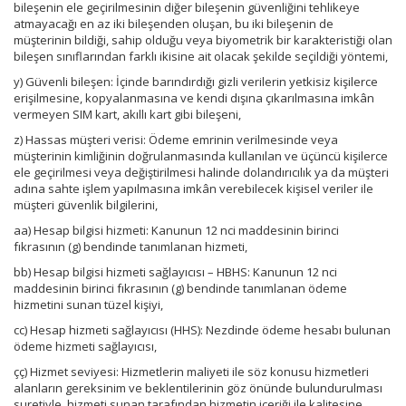
bileşenin ele geçirilmesinin diğer bileşenin güvenliğini tehlikeye
atmayacağı en az iki bileşenden oluşan, bu iki bileşenin de
müşterinin bildiği, sahip olduğu veya biyometrik bir karakteristiği olan
bileşen sınıflarından farklı ikisine ait olacak şekilde seçildiği yöntemi,
y) Güvenli bileşen: İçinde barındırdığı gizli verilerin yetkisiz kişilerce
erişilmesine, kopyalanmasına ve kendi dışına çıkarılmasına imkân
vermeyen SIM kart, akıllı kart gibi bileşeni,
z) Hassas müşteri verisi: Ödeme emrinin verilmesinde veya
müşterinin kimliğinin doğrulanmasında kullanılan ve üçüncü kişilerce
ele geçirilmesi veya değiştirilmesi halinde dolandırıcılık ya da müşteri
adına sahte işlem yapılmasına imkân verebilecek kişisel veriler ile
müşteri güvenlik bilgilerini,
aa) Hesap bilgisi hizmeti: Kanunun 12 nci maddesinin birinci
fıkrasının (g) bendinde tanımlanan hizmeti,
bb) Hesap bilgisi hizmeti sağlayıcısı – HBHS: Kanunun 12 nci
maddesinin birinci fıkrasının (g) bendinde tanımlanan ödeme
hizmetini sunan tüzel kişiyi,
cc) Hesap hizmeti sağlayıcısı (HHS): Nezdinde ödeme hesabı bulunan
ödeme hizmeti sağlayıcısı,
çç) Hizmet seviyesi: Hizmetlerin maliyeti ile söz konusu hizmetleri
alanların gereksinim ve beklentilerinin göz önünde bulundurulması
suretiyle, hizmeti sunan tarafından hizmetin içeriği ile kalitesine