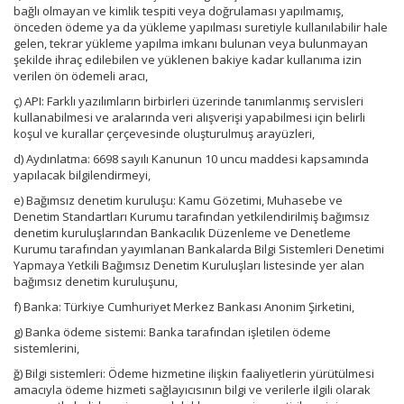
bağlı olmayan ve kimlik tespiti veya doğrulaması yapılmamış,
önceden ödeme ya da yükleme yapılması suretiyle kullanılabilir hale
gelen, tekrar yükleme yapılma imkanı bulunan veya bulunmayan
şekilde ihraç edilebilen ve yüklenen bakiye kadar kullanıma izin
verilen ön ödemeli aracı,
ç) API: Farklı yazılımların birbirleri üzerinde tanımlanmış servisleri
kullanabilmesi ve aralarında veri alışverişi yapabilmesi için belirli
koşul ve kurallar çerçevesinde oluşturulmuş arayüzleri,
d) Aydınlatma: 6698 sayılı Kanunun 10 uncu maddesi kapsamında
yapılacak bilgilendirmeyi,
e) Bağımsız denetim kuruluşu: Kamu Gözetimi, Muhasebe ve
Denetim Standartları Kurumu tarafından yetkilendirilmiş bağımsız
denetim kuruluşlarından Bankacılık Düzenleme ve Denetleme
Kurumu tarafından yayımlanan Bankalarda Bilgi Sistemleri Denetimi
Yapmaya Yetkili Bağımsız Denetim Kuruluşları listesinde yer alan
bağımsız denetim kuruluşunu,
f) Banka: Türkiye Cumhuriyet Merkez Bankası Anonim Şirketini,
g) Banka ödeme sistemi: Banka tarafından işletilen ödeme
sistemlerini,
ğ) Bilgi sistemleri: Ödeme hizmetine ilişkin faaliyetlerin yürütülmesi
amacıyla ödeme hizmeti sağlayıcısının bilgi ve verilerle ilgili olarak