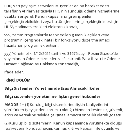
üüü) Veri paylaşım servisleri: Müşteriler adına hareket eden
tarafların API’ler vasıtasıyla HHS’nin sunduğu ödeme hizmetlerine
uzaktan erişerek Kanun kapsamına giren işlemleri
gerçekleştirebildikleri veya bu tür işlemlerin gerçekleştirilmesi için
HHS’ye talimat verdikleri elektronik kanalı,
vvv) Yama: Programlarda tespit edilen güvenlik açıkları veya
programın içeriğindeki hatalı bir fonksiyonu düzeltme amaçlı
hazırlanan program eklentisini,
yyy) Yönetmelik: 1/12/2021 tarihli ve 31676 sayılı Resmî Gazete’de
yayımlanan Ödeme Hizmetleri ve Elektronik Para İhracı ile Ödeme
Hizmeti Sağlayıcıları Hakkında Yönetmeliği,
ifade eder.
İKİNCİ BÖLÜM
Bilgi Sistemleri Yönetiminde Esas Alınacak İlkeler
Bilgi sistemleri yönetimine ilişkin genel hükümler
MADDE 4 –
(1) Kuruluş, bilgi sistemlerine ilişkin faaliyetlerini
yürütürken işleyişinden sorumlu olduğu hizmetin kesintisiz, güvenli,
etkin ve verimli bir şekilde çalışması amacını öncelikli olarak gözetir.
(2) Kuruluş, bilgi sistemlerini Kanun kapsamında yürütmekte olduğu
faaliyetlerin konusu, hacmi, karmaşıklığı ve kapsamı ile uyumlu ve