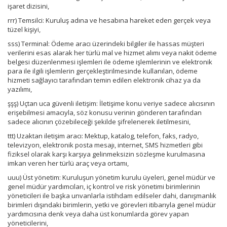
işaret dizisini,
rrr) Temsilci: Kuruluş adına ve hesabına hareket eden gerçek veya
tüzel kişiyi,
sss) Terminal: Ödeme aracı üzerindeki bilgiler ile hassas müşteri
verilerini esas alarak her türlü mal ve hizmet alımı veya nakit ödeme
belgesi düzenlenmesi işlemleri ile ödeme işlemlerinin ve elektronik
para ile ilgili işlemlerin gerçekleştirilmesinde kullanılan, ödeme
hizmeti sağlayıcı tarafından temin edilen elektronik cihaz ya da
yazılımı,
şşş) Uçtan uca güvenli iletişim: İletişime konu veriye sadece alıcısının
erişebilmesi amacıyla, söz konusu verinin gönderen tarafından
sadece alıcının çözebileceği şekilde şifrelenerek iletilmesini,
ttt) Uzaktan iletişim aracı: Mektup, katalog, telefon, faks, radyo,
televizyon, elektronik posta mesajı, internet, SMS hizmetleri gibi
fiziksel olarak karşı karşıya gelinmeksizin sözleşme kurulmasına
imkan veren her türlü araç veya ortamı,
uuu) Üst yönetim: Kuruluşun yönetim kurulu üyeleri, genel müdür ve
genel müdür yardımcıları, iç kontrol ve risk yönetimi birimlerinin
yöneticileri ile başka unvanlarla istihdam edilseler dahi, danışmanlık
birimleri dışındaki birimlerin, yetki ve görevleri itibarıyla genel müdür
yardımcısına denk veya daha üst konumlarda görev yapan
yöneticilerini,