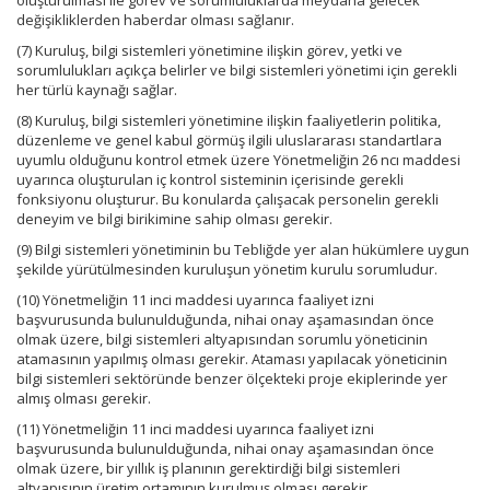
oluşturulması ile görev ve sorumluluklarda meydana gelecek
değişikliklerden haberdar olması sağlanır.
(7) Kuruluş, bilgi sistemleri yönetimine ilişkin görev, yetki ve
sorumlulukları açıkça belirler ve bilgi sistemleri yönetimi için gerekli
her türlü kaynağı sağlar.
(8) Kuruluş, bilgi sistemleri yönetimine ilişkin faaliyetlerin politika,
düzenleme ve genel kabul görmüş ilgili uluslararası standartlara
uyumlu olduğunu kontrol etmek üzere Yönetmeliğin 26 ncı maddesi
uyarınca oluşturulan iç kontrol sisteminin içerisinde gerekli
fonksiyonu oluşturur. Bu konularda çalışacak personelin gerekli
deneyim ve bilgi birikimine sahip olması gerekir.
(9) Bilgi sistemleri yönetiminin bu Tebliğde yer alan hükümlere uygun
şekilde yürütülmesinden kuruluşun yönetim kurulu sorumludur.
(10) Yönetmeliğin 11 inci maddesi uyarınca faaliyet izni
başvurusunda bulunulduğunda, nihai onay aşamasından önce
olmak üzere, bilgi sistemleri altyapısından sorumlu yöneticinin
atamasının yapılmış olması gerekir. Ataması yapılacak yöneticinin
bilgi sistemleri sektöründe benzer ölçekteki proje ekiplerinde yer
almış olması gerekir.
(11) Yönetmeliğin 11 inci maddesi uyarınca faaliyet izni
başvurusunda bulunulduğunda, nihai onay aşamasından önce
olmak üzere, bir yıllık iş planının gerektirdiği bilgi sistemleri
altyapısının üretim ortamının kurulmuş olması gerekir.