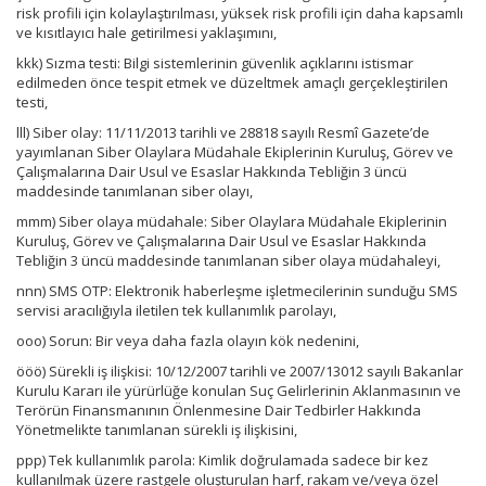
risk profili için kolaylaştırılması, yüksek risk profili için daha kapsamlı
ve kısıtlayıcı hale getirilmesi yaklaşımını,
kkk) Sızma testi: Bilgi sistemlerinin güvenlik açıklarını istismar
edilmeden önce tespit etmek ve düzeltmek amaçlı gerçekleştirilen
testi,
lll) Siber olay: 11/11/2013 tarihli ve 28818 sayılı Resmî Gazete’de
yayımlanan Siber Olaylara Müdahale Ekiplerinin Kuruluş, Görev ve
Çalışmalarına Dair Usul ve Esaslar Hakkında Tebliğin 3 üncü
maddesinde tanımlanan siber olayı,
mmm) Siber olaya müdahale: Siber Olaylara Müdahale Ekiplerinin
Kuruluş, Görev ve Çalışmalarına Dair Usul ve Esaslar Hakkında
Tebliğin 3 üncü maddesinde tanımlanan siber olaya müdahaleyi,
nnn) SMS OTP: Elektronik haberleşme işletmecilerinin sunduğu SMS
servisi aracılığıyla iletilen tek kullanımlık parolayı,
ooo) Sorun: Bir veya daha fazla olayın kök nedenini,
ööö) Sürekli iş ilişkisi: 10/12/2007 tarihli ve 2007/13012 sayılı Bakanlar
Kurulu Kararı ile yürürlüğe konulan Suç Gelirlerinin Aklanmasının ve
Terörün Finansmanının Önlenmesine Dair Tedbirler Hakkında
Yönetmelikte tanımlanan sürekli iş ilişkisini,
ppp) Tek kullanımlık parola: Kimlik doğrulamada sadece bir kez
kullanılmak üzere rastgele oluşturulan harf, rakam ve/veya özel