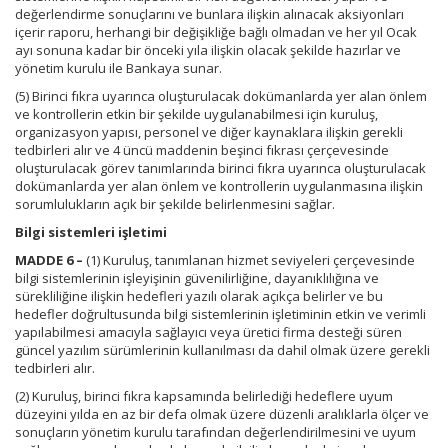
değerlendirme sonuçlarını ve bunlara ilişkin alınacak aksiyonları
içerir raporu, herhangi bir değişikliğe bağlı olmadan ve her yıl Ocak
ayı sonuna kadar bir önceki yıla ilişkin olacak şekilde hazırlar ve
yönetim kurulu ile Bankaya sunar.
(5) Birinci fıkra uyarınca oluşturulacak dokümanlarda yer alan önlem
ve kontrollerin etkin bir şekilde uygulanabilmesi için kuruluş,
organizasyon yapısı, personel ve diğer kaynaklara ilişkin gerekli
tedbirleri alır ve 4 üncü maddenin beşinci fıkrası çerçevesinde
oluşturulacak görev tanımlarında birinci fıkra uyarınca oluşturulacak
dokümanlarda yer alan önlem ve kontrollerin uygulanmasına ilişkin
sorumlulukların açık bir şekilde belirlenmesini sağlar.
Bilgi sistemleri işletimi
MADDE 6 –
(1) Kuruluş, tanımlanan hizmet seviyeleri çerçevesinde
bilgi sistemlerinin işleyişinin güvenilirliğine, dayanıklılığına ve
sürekliliğine ilişkin hedefleri yazılı olarak açıkça belirler ve bu
hedefler doğrultusunda bilgi sistemlerinin işletiminin etkin ve verimli
yapılabilmesi amacıyla sağlayıcı veya üretici firma desteği süren
güncel yazılım sürümlerinin kullanılması da dahil olmak üzere gerekli
tedbirleri alır.
(2) Kuruluş, birinci fıkra kapsamında belirlediği hedeflere uyum
düzeyini yılda en az bir defa olmak üzere düzenli aralıklarla ölçer ve
sonuçların yönetim kurulu tarafından değerlendirilmesini ve uyum