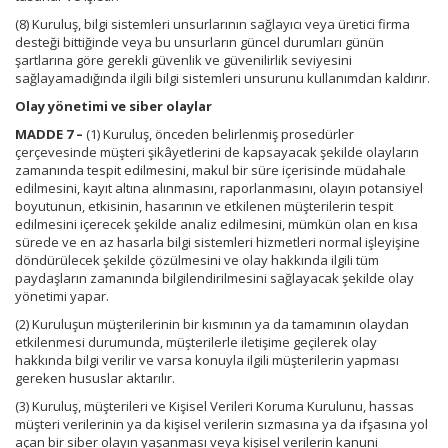
(8) Kuruluş, bilgi sistemleri unsurlarının sağlayıcı veya üretici firma
desteği bittiğinde veya bu unsurların güncel durumları günün
şartlarına göre gerekli güvenlik ve güvenilirlik seviyesini
sağlayamadığında ilgili bilgi sistemleri unsurunu kullanımdan kaldırır.
Olay yönetimi ve siber olaylar
MADDE 7 –
(1) Kuruluş, önceden belirlenmiş prosedürler
çerçevesinde müşteri şikâyetlerini de kapsayacak şekilde olayların
zamanında tespit edilmesini, makul bir süre içerisinde müdahale
edilmesini, kayıt altına alınmasını, raporlanmasını, olayın potansiyel
boyutunun, etkisinin, hasarının ve etkilenen müşterilerin tespit
edilmesini içerecek şekilde analiz edilmesini, mümkün olan en kısa
sürede ve en az hasarla bilgi sistemleri hizmetleri normal işleyişine
döndürülecek şekilde çözülmesini ve olay hakkında ilgili tüm
paydaşların zamanında bilgilendirilmesini sağlayacak şekilde olay
yönetimi yapar.
(2) Kuruluşun müşterilerinin bir kısmının ya da tamamının olaydan
etkilenmesi durumunda, müşterilerle iletişime geçilerek olay
hakkında bilgi verilir ve varsa konuyla ilgili müşterilerin yapması
gereken hususlar aktarılır.
(3) Kuruluş, müşterileri ve Kişisel Verileri Koruma Kurulunu, hassas
müşteri verilerinin ya da kişisel verilerin sızmasına ya da ifşasına yol
açan bir siber olayın yaşanması veya kişisel verilerin kanuni