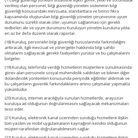
(17) Bilgi güvenliği yönetim sistemine ilişkin görev, yetki ve sorumluluk
verilmiş olan personel, bilgi güvenliği yönetim sisteminin bilgi
güvenliği konusundaki mevzuata, standartlara ve birinci fıkra
kapsamında oluşturulan bilgi güvenliği yönetim çerçevesine uyum
durumunu sürekli olarak izler, uyumun sağlanması için gerekli
tedbirleri alır ve uyum durumunu Kuruluşun yönetim kuruluna yılda
en az bir defa düzenli olarak raporlar.
(18) Kuruluş, personelin bilgi güvenliği hususlarında farkındalığını
arttıracak, ilgili mevzuat ve yönergeler hakkında bilgi sahibi
olmalarını sağlayacak gerekli faaliyetleri yürütür ve bu çalışmalarını
belgeler.
(19) Kuruluş, telefonda verdiği hizmetlerin müşterilere sunulmasında
görev alan personele sosyal mühendislik saldırıları ve bilinen diğer
dolandırıcılık yöntemleri konusunda periyodik eğitimler aldırmak ve
bu çalışanların güvenlik farkındalıklarını artırıcı çalışmalar yapmakla
yükümlüdür.
(20) Kuruluş, internet aracılığıyla sunulan hizmetlerde, arayüzün
kuruluşa ait olduğunun doğrulanmasını sağlayacak mekanizmaları
tesis eder.
(21) Kuruluş, elektronik kanal üzerinden sunduğu hizmetlere ilişkin
tüm yazılım ve mobil uygulamaların kaynağının kendisi olduğunun
müşteri tarafından doğrulanabilmesini sağlar.
(22) Kuruluş, elektronik kanal üzerinden sunduğu hizmetlere ilişkin