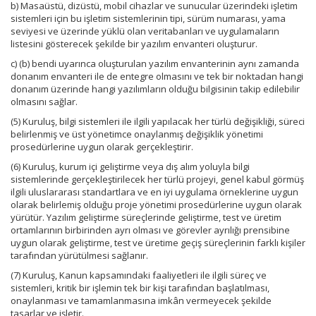
b) Masaüstü, dizüstü, mobil cihazlar ve sunucular üzerindeki işletim
sistemleri için bu işletim sistemlerinin tipi, sürüm numarası, yama
seviyesi ve üzerinde yüklü olan veritabanları ve uygulamaların
listesini gösterecek şekilde bir yazılım envanteri oluşturur.
c) (b) bendi uyarınca oluşturulan yazılım envanterinin aynı zamanda
donanım envanteri ile de entegre olmasını ve tek bir noktadan hangi
donanım üzerinde hangi yazılımların olduğu bilgisinin takip edilebilir
olmasını sağlar.
(5) Kuruluş, bilgi sistemleri ile ilgili yapılacak her türlü değişikliği, süreci
belirlenmiş ve üst yönetimce onaylanmış değişiklik yönetimi
prosedürlerine uygun olarak gerçekleştirir.
(6) Kuruluş, kurum içi geliştirme veya dış alım yoluyla bilgi
sistemlerinde gerçekleştirilecek her türlü projeyi, genel kabul görmüş
ilgili uluslararası standartlara ve en iyi uygulama örneklerine uygun
olarak belirlemiş olduğu proje yönetimi prosedürlerine uygun olarak
yürütür. Yazılım geliştirme süreçlerinde geliştirme, test ve üretim
ortamlarının birbirinden ayrı olması ve görevler ayrılığı prensibine
uygun olarak geliştirme, test ve üretime geçiş süreçlerinin farklı kişiler
tarafından yürütülmesi sağlanır.
(7) Kuruluş, Kanun kapsamındaki faaliyetleri ile ilgili süreç ve
sistemleri, kritik bir işlemin tek bir kişi tarafından başlatılması,
onaylanması ve tamamlanmasına imkân vermeyecek şekilde
tasarlar ve işletir.