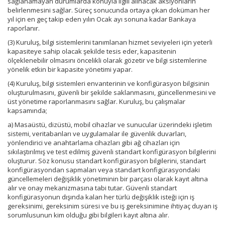
sağlanamayan durumlarda konuyla ilgili alınacak aksiyonların
belirlenmesini sağlar. Süreç sonucunda ortaya çıkan doküman her
yıl için en geç takip eden yılın Ocak ayı sonuna kadar Bankaya
raporlanır.
(3) Kuruluş, bilgi sistemlerini tanımlanan hizmet seviyeleri için yeterli
kapasiteye sahip olacak şekilde tesis eder, kapasitenin
ölçeklenebilir olmasını öncelikli olarak gözetir ve bilgi sistemlerine
yönelik etkin bir kapasite yönetimi yapar.
(4) Kuruluş, bilgi sistemleri envanterinin ve konfigürasyon bilgisinin
oluşturulmasını, güvenli bir şekilde saklanmasını, güncellenmesini ve
üst yönetime raporlanmasını sağlar. Kuruluş, bu çalışmalar
kapsamında;
a) Masaüstü, dizüstü, mobil cihazlar ve sunucular üzerindeki işletim
sistemi, veritabanları ve uygulamalar ile güvenlik duvarları,
yönlendirici ve anahtarlama cihazları gibi ağ cihazları için
sıkılaştırılmış ve test edilmiş güvenli standart konfigürasyon bilgilerini
oluşturur. Söz konusu standart konfigürasyon bilgilerini, standart
konfigürasyondan sapmaları veya standart konfigürasyondaki
güncellemeleri değişiklik yönetiminin bir parçası olarak kayıt altına
alır ve onay mekanizmasına tabi tutar. Güvenli standart
konfigürasyonun dışında kalan her türlü değişiklik isteği için iş
gereksinimi, gereksinim süresi ve bu iş gereksinimine ihtiyaç duyan iş
sorumlusunun kim olduğu gibi bilgileri kayıt altına alır.