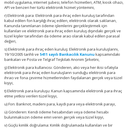
mobil uygulama, internet şubesi, telefon hizmetleri, ATM, kiosk cihazı,
API ve benzeri her türlü elektronik hizmet yöntemini,
r) Elektronik para: Elektronik para ihraç eden kuruluş tarafından
kabul edilen fon karşılığı ihraç edilen, elektronik olarak saklanan,
Kanunda tanımlanan ödeme işlemlerini gerçekleştirmek için
kullanılan ve elektronik para ihraç eden kuruluş dışındaki gerçek ve
tüzel kişiler tarafından da ödeme aracı olarak kabul edilen parasal
değeri,
s) Elektronik para ihraç eden kuruluş: Elektronik para kuruluşlarını,
19/10/2005 tarihli ve
5411 sayılı Bankacılık Kanunu
kapsamındaki
bankaları ve Posta ve Telgraf Teşkilatı Anonim Şirketini,
ş) Elektronik para kullanıcısı: Gönderen, alıcı veya her ikisi sıfatıyla
elektronik para ihraç eden kuruluşların sunduğu elektronik para
ihracı ve fona çevirme hizmetlerinden faydalanan gerçek veya tüzel
kişiyi,
t) Elektronik para kuruluşu: Kanun kapsamında elektronik para ihraç
etme yetkisi verilen tüzel kişiyi,
u) Fon: Banknot, madeni para, kaydi para veya elektronik parayı,
ü) Gönderen: Kendi ödeme hesabından veya ödeme hesabı
bulunmaksızın ödeme emri veren gerçek veya tüzel kişiyi,
v) Güçlü kimlik doğrulama: Kimlik doğrulamada kullanılan ve bir