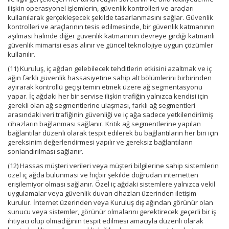
ilişkin operasyonel işlemlerin, güvenlik kontrolleri ve araçları
kullanılarak gerçekleşecek şekilde tasarlanmasını sağlar. Güvenlik
kontrolleri ve araçlarının tesis edilmesinde, bir güvenlik katmanının
aşılması halinde diğer güvenlik katmanının devreye girdiği katmanlı
güvenlik mimarisi esas alınır ve güncel teknolojiye uygun çözümler
kullanılır.
(11) Kuruluş, iç ağdan gelebilecek tehditlerin etkisini azaltmak ve iç
ağın farklı güvenlik hassasiyetine sahip alt bölümlerini birbirinden
ayırarak kontrollü geçişi temin etmek üzere ağ segmentasyonu
yapar. İç ağdaki her bir servise ilişkin trafiğin yalnızca kendisi için
gerekli olan ağ segmentlerine ulaşması, farklı ağ segmentleri
arasındaki veri trafiğinin güvenliği ve iç ağa sadece yetkilendirilmiş
cihazların bağlanması sağlanır. Kritik ağ segmentlerine yapılan
bağlantılar düzenli olarak tespit edilerek bu bağlantıların her biri için
gereksinim değerlendirmesi yapılır ve gereksiz bağlantıların
sonlandırılması sağlanır.
(12) Hassas müşteri verileri veya müşteri bilgilerine sahip sistemlerin
özel iç ağda bulunması ve hiçbir şekilde doğrudan internetten
erişilemiyor olması sağlanır. Özel iç ağdaki sistemlere yalnızca vekil
uygulamalar veya güvenlik duvarı cihazları üzerinden iletişim
kurulur. İnternet üzerinden veya Kuruluş dış ağından görünür olan
sunucu veya sistemler, görünür olmalarını gerektirecek geçerli bir iş
ihtiyacı olup olmadığının tespit edilmesi amacıyla düzenli olarak