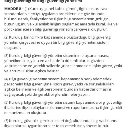
Bilgi güvenliği ve bilgi güvenliği yönetimi
MADDE 8 –
(1) Kuruluş, genel kabul görmüş ilgili uluslararası
standartları ve en iyi uygulama örneklerini de göz önünde
bulundurarak, faaliyetlerine ilişkin bilgi sistemlerinin gizliliğini,
bütünlüğünü ve kullanılabilirliğini sağlamak amacıyla kural, ilke ve
politikaları içeren bilgi güvenliği yönetim çerçevesi oluşturur.
(2) Kuruluş, birinci fıkra kapsamında oluşturduğu bilgi güvenliği
yönetim çerçevesine uygun bir bilgi güvenliği yönetim sistemi
oluşturur.
(3) Kuruluş, bilgi güvenliği yönetim sisteminin oluşturulmasına,
yönetilmesine, yılda en az bir defa düzenli olarak gözden
geçirilmesine ve gerekli hallerde güncellenmesine ilişkin görev, yetki
ve sorumlulukları açıkça belirler.
(4) Bilgi güvenliği yönetim sistemi kapsamında her kademedeki
personelin bilgi güvenliğine ilişkin görev, yetki ve sorumlulukları
açıkça belirlenir ve ilgili personelin bundan haberdar olmasını
sağlayacak şekilde gerekli bilgilendirmeler yapılır.
(5) Kuruluş, bilgi güvenliği yönetim sistemi kapsamında bilgi güvenliği
ihlallerine ilişkin olayların izlenmesi ve raporlanmasına ilişkin gerekli
mekanizmaları oluşturur.
(6) Kuruluş, güvenlik gereksinimleri doğrultusunda bilgi varlıklarına
ilişkin olarak uygun kontroller tesis etmek için yönetim kurulu