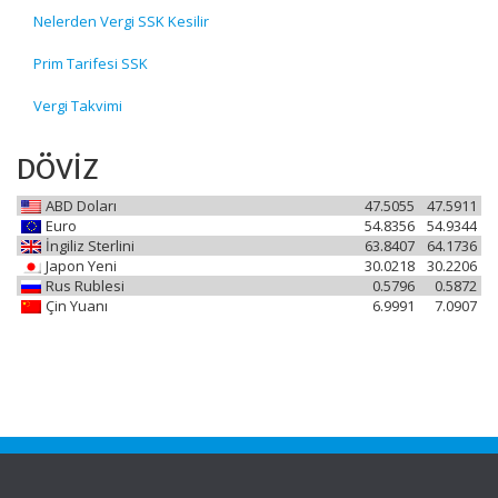
Nelerden Vergi SSK Kesilir
Prim Tarifesi SSK
Vergi Takvimi
DÖVİZ
ABD Doları
47.5055
47.5911
Euro
54.8356
54.9344
İngiliz Sterlini
63.8407
64.1736
Japon Yeni
30.0218
30.2206
Rus Rublesi
0.5796
0.5872
Çin Yuanı
6.9991
7.0907