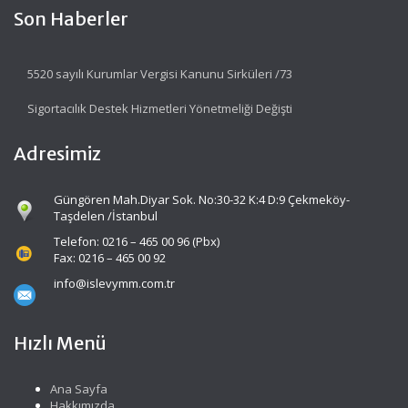
Son Haberler
5520 sayılı Kurumlar Vergisi Kanunu Sirküleri /73
Sigortacılık Destek Hizmetleri Yönetmeliği Değişti
Adresimiz
Güngören Mah.Diyar Sok. No:30-32 K:4 D:9 Çekmeköy-
Taşdelen /İstanbul
Telefon: 0216 – 465 00 96 (Pbx)
Fax: 0216 – 465 00 92
info@islevymm.com.tr
Hızlı Menü
Ana Sayfa
Hakkımızda