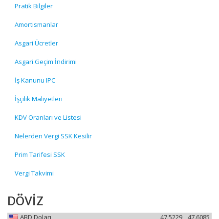
Pratik Bilgiler
Amortismanlar
Asgari Ücretler
Asgari Geçim İndirimi
İş Kanunu IPC
İşçilik Maliyetleri
KDV Oranları ve Listesi
Nelerden Vergi SSK Kesilir
Prim Tarifesi SSK
Vergi Takvimi
DÖVİZ
ABD Doları
47.5229
47.6085