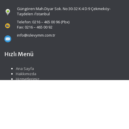
Güngören Mah.Diyar Sok. No:30-32 K:4 D:9 Çekmeköy-
Taşdelen /İstanbul
Telefon: 0216 – 465 00 96 (Pbx)
Fax: 0216 – 465 00 92
info@islevymm.com.tr
Hızlı Menü
Ana Sayfa
Hakkımızda
Hizmetlerimiz
Güncel Mevzuat
İletişim
Sosyal Medya