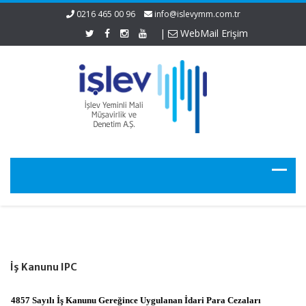
0216 465 00 96
info@islevymm.com.tr
|
WebMail Erişim
İş Kanunu IPC