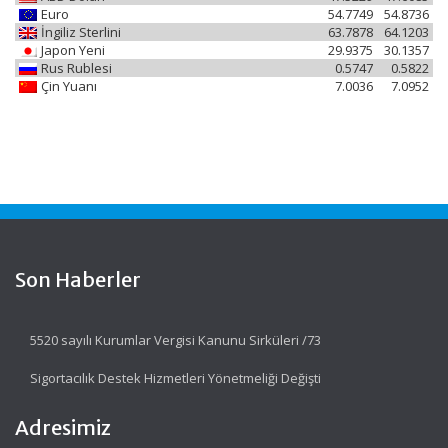
Euro
54.7749
54.8736
İngiliz Sterlini
63.7878
64.1203
Japon Yeni
29.9375
30.1357
Rus Rublesi
0.5747
0.5822
Çin Yuanı
7.0036
7.0952
Son Haberler
5520 sayılı Kurumlar Vergisi Kanunu Sirküleri /73
Sigortacılık Destek Hizmetleri Yönetmeliği Değişti
Adresimiz