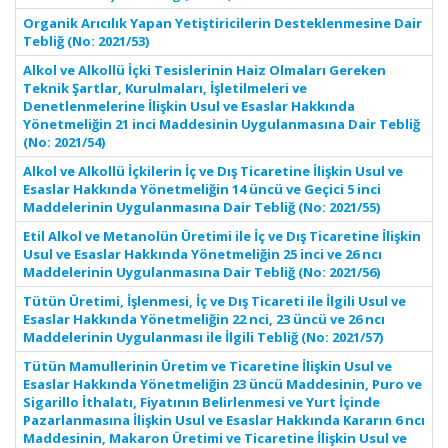
Organik Arıcılık Yapan Yetiştiricilerin Desteklenmesine Dair
Tebliğ (No: 2021/53)
Alkol ve Alkollü İçki Tesislerinin Haiz Olmaları Gereken
Teknik Şartlar, Kurulmaları, İşletilmeleri ve
Denetlenmelerine İlişkin Usul ve Esaslar Hakkında
Yönetmeliğin 21 inci Maddesinin Uygulanmasına Dair Tebliğ
(No: 2021/54)
Alkol ve Alkollü İçkilerin İç ve Dış Ticaretine İlişkin Usul ve
Esaslar Hakkında Yönetmeliğin 14 üncü ve Geçici 5 inci
Maddelerinin Uygulanmasına Dair Tebliğ (No: 2021/55)
Etil Alkol ve Metanolün Üretimi ile İç ve Dış Ticaretine İlişkin
Usul ve Esaslar Hakkında Yönetmeliğin 25 inci ve 26 ncı
Maddelerinin Uygulanmasına Dair Tebliğ (No: 2021/56)
Tütün Üretimi, İşlenmesi, İç ve Dış Ticareti ile İlgili Usul ve
Esaslar Hakkında Yönetmeliğin 22 nci, 23 üncü ve 26 ncı
Maddelerinin Uygulanması ile İlgili Tebliğ (No: 2021/57)
Tütün Mamullerinin Üretim ve Ticaretine İlişkin Usul ve
Esaslar Hakkında Yönetmeliğin 23 üncü Maddesinin, Puro ve
Sigarillo İthalatı, Fiyatının Belirlenmesi ve Yurt İçinde
Pazarlanmasına İlişkin Usul ve Esaslar Hakkında Kararın 6 ncı
Maddesinin, Makaron Üretimi ve Ticaretine İlişkin Usul ve