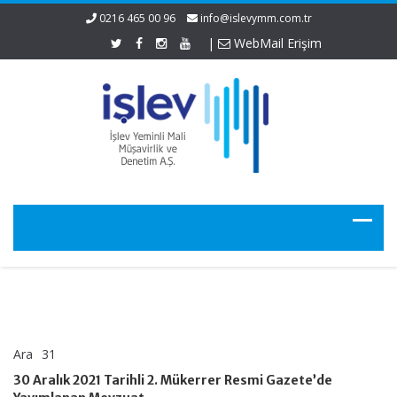
0216 465 00 96
info@islevymm.com.tr
|
WebMail Erişim
Ara
31
30
yorumlar kapalı
Aralık
30 Aralık 2021 Tarihli 2. Mükerrer Resmi Gazete’de
2021