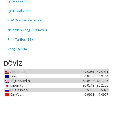
İş Kanunu IPC
İşçilik Maliyetleri
KDV Oranları ve Listesi
Nelerden Vergi SSK Kesilir
Prim Tarifesi SSK
Vergi Takvimi
DÖVİZ
ABD Doları
47.5055
47.5911
Euro
54.8356
54.9344
İngiliz Sterlini
63.8407
64.1736
Japon Yeni
30.0218
30.2206
Rus Rublesi
0.5796
0.5872
Çin Yuanı
6.9991
7.0907