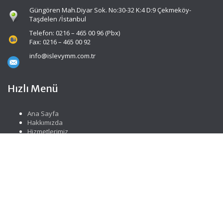
Güngören Mah.Diyar Sok. No:30-32 K:4 D:9 Çekmeköy-
Taşdelen /İstanbul
Telefon: 0216 – 465 00 96 (Pbx)
Fax: 0216 – 465 00 92
info@islevymm.com.tr
Hızlı Menü
Ana Sayfa
Hakkımızda
Hizmetlerimiz
Güncel Mevzuat
İletişim
Sosyal Medya