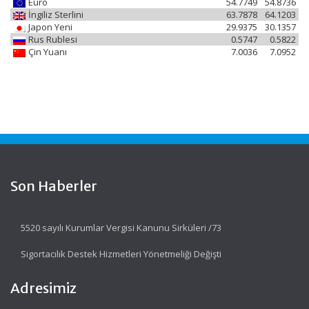
Euro
54.7749
54.8736
İngiliz Sterlini
63.7878
64.1203
Japon Yeni
29.9375
30.1357
Rus Rublesi
0.5747
0.5822
Çin Yuanı
7.0036
7.0952
Son Haberler
5520 sayılı Kurumlar Vergisi Kanunu Sirküleri /73
Sigortacılık Destek Hizmetleri Yönetmeliği Değişti
Adresimiz