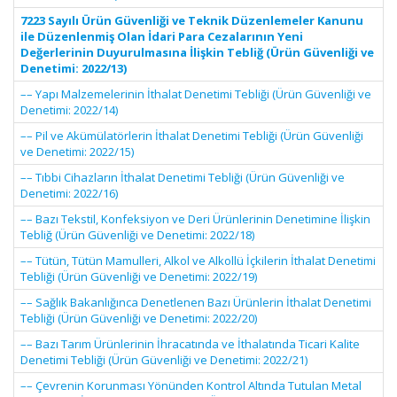
7223 Sayılı Ürün Güvenliği ve Teknik Düzenlemeler Kanunu
ile Düzenlenmiş Olan İdari Para Cezalarının Yeni
Değerlerinin Duyurulmasına İlişkin Tebliğ (Ürün Güvenliği ve
Denetimi: 2022/13)
–– Yapı Malzemelerinin İthalat Denetimi Tebliği (Ürün Güvenliği ve
Denetimi: 2022/14)
–– Pil ve Akümülatörlerin İthalat Denetimi Tebliği (Ürün Güvenliği
ve Denetimi: 2022/15)
–– Tıbbi Cihazların İthalat Denetimi Tebliği (Ürün Güvenliği ve
Denetimi: 2022/16)
–– Bazı Tekstil, Konfeksiyon ve Deri Ürünlerinin Denetimine İlişkin
Tebliğ (Ürün Güvenliği ve Denetimi: 2022/18)
–– Tütün, Tütün Mamulleri, Alkol ve Alkollü İçkilerin İthalat Denetimi
Tebliği (Ürün Güvenliği ve Denetimi: 2022/19)
–– Sağlık Bakanlığınca Denetlenen Bazı Ürünlerin İthalat Denetimi
Tebliği (Ürün Güvenliği ve Denetimi: 2022/20)
–– Bazı Tarım Ürünlerinin İhracatında ve İthalatında Ticari Kalite
Denetimi Tebliği (Ürün Güvenliği ve Denetimi: 2022/21)
–– Çevrenin Korunması Yönünden Kontrol Altında Tutulan Metal