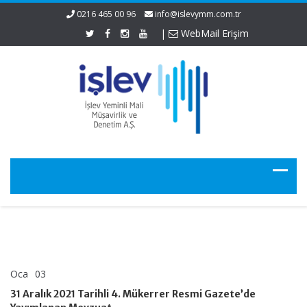
0216 465 00 96
info@islevymm.com.tr
|
WebMail Erişim
Oca
03
31
yorumlar kapalı
Aralık
31 Aralık 2021 Tarihli 4. Mükerrer Resmi Gazete’de
2021