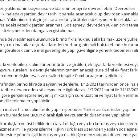
, yüklenicinin başvurusu ve idarenin onayı ile devredilebilir. Devredilen
lk ihaledeki şartlar, devir tarihi itibarıyla aranacak olup devirden kaynak
maz. Yüklenimi ortak girişim tarafından yürütülen sözleşmelerde ortaklar a
 ihaledeki yeterlik şartları aranmaz. Sözleşmeyi devreden yüklenicinin temi
k sözleşmelerden damga vergisi alınmaz.
 devredilmesi durumunda birinci fıkra hükmü saklı kalmak üzere yüklen
şler ya da imalatlar dışında idareden herhangi bir mali hak talebinde bulun
n görülecek can ve mal güvenliği ile yapı güvenliğine yönelik tedbirlerin a
 verilebilecek alım türlerini, ürün ve girdileri, ek fiyat farkı verilmesi vey
şvuru süreleri ile devir işlemlerinin tamamlanacağı süre dâhil ek fiyat fark
devrine ilişkin esas ve usulleri tespite Cumhurbaşkanı yetkilidir.
rafından birinci fıkrada sayılan nedenlerle, 1/12/2021 tarihinden önce ihal
tarihte devam eden sözleşmelerle ilgili olarak; 1/7/2021 tarihi ile 31/12/20
 göre gerçekleştirilemeyen iş miktarı için süre uzatımı ve fiyat farkı verilm
n düzenlemeler yapılabilir.
en mal ve hizmet alımları ile yapım işlerinden Türk lirası üzerinden yapılan
ndan bu maddeye uygun olarak ilgili mevzuatında düzenleme yapılabilir.
ruluşları ve üst birliklerinin taraf olduğu veya bu kuruluş veya birliklerin
zmet alımı ile yapım işlerine ilişkin Türk lirası üzerinden yapılan sözleşme
mesine yönelik ilgili kuruluş veya üst birliğin mevzuatında düzenleme yapıl