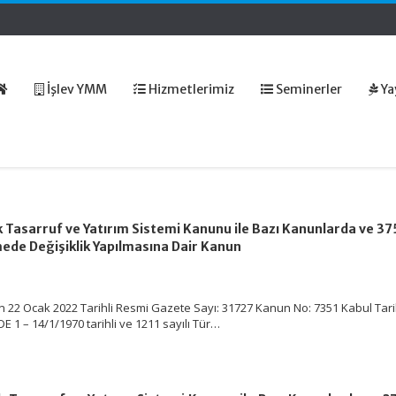
İşlev YMM
Hizmetlerimiz
Seminerler
Ya
ik Tasarruf ve Yatırım Sistemi Kanunu ile Bazı Kanunlarda ve 375
e Değişiklik Yapılmasına Dair Kanun
n 22 Ocak 2022 Tarihli Resmi Gazete Sayı: 31727 Kanun No: 7351 Kabul Tari
 1 – 14/1/1970 tarihli ve 1211 sayılı Tür…