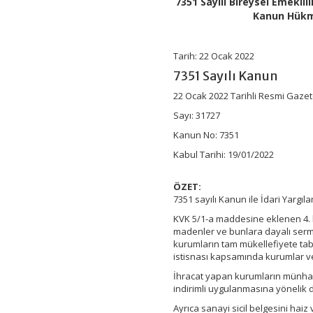
7351 Sayılı Bireysel Emeklil
ve
Kanun Hükm
Yatırım
Sistemi
Kanunu
ile
Tarih: 22 Ocak 2022
Bazı
7351 Sayılı Kanun
Kanunlarda
ve
22 Ocak 2022 Tarihli Resmi Gaze
375
Sayılı
Sayı: 31727
Kanun
Kanun No: 7351
Hükmünde
Kararnamede
Kabul Tarihi: 19/01/2022
Değişiklik
Yapılmasına
Dair
ÖZET:
Kanun
7351 sayılı Kanun ile İdari Yargı
için
KVK 5/1-a maddesine eklenen 4. be
madenler ve bunlara dayalı serma
kurumların tam mükellefiyete tabi 
istisnası kapsamında kurumlar ver
İhracat yapan kurumların münhası
indirimli uygulanmasına yönelik 
Ayrıca sanayi sicil belgesini haiz