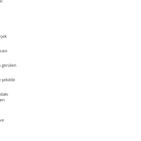
ir.
rçek
sası
n görülen
 şekilde
ndaki
men
 ve