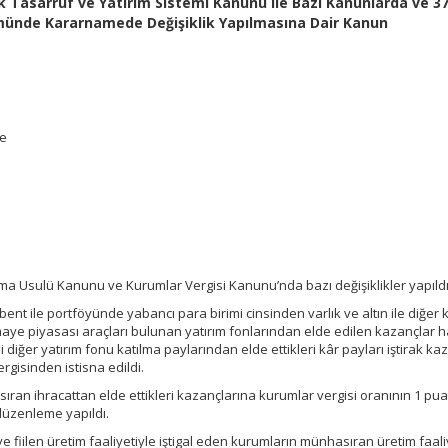
ik Tasarruf ve Yatırım Sistemi Kanunu ile Bazı Kanunlarda ve 37
ünde Kararnamede Değişiklik Yapılmasına Dair Kanun
te
lama Usulü Kanunu ve Kurumlar Vergisi Kanunu’nda bazı değişiklikler yapıldı
nt ile portföyünde yabancı para birimi cinsinden varlık ve altın ile diğer k
ye piyasası araçları bulunan yatırım fonlarından elde edilen kazançlar ha
diğer yatırım fonu katılma paylarından elde ettikleri kâr payları iştirak ka
gisinden istisna edildi.
ran ihracattan elde ettikleri kazançlarına kurumlar vergisi oranının 1 pu
düzenleme yapıldı.
 ve fiilen üretim faaliyetiyle iştigal eden kurumların münhasıran üretim faal