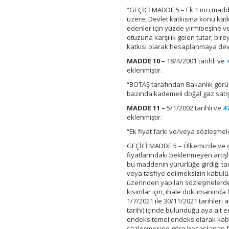
“GEÇİCİ MADDE 5 – Ek 1 inci mad
üzere, Devlet katkısına konu katk
edenler için yüzde yirmibeşine ve
otuzuna karşılık gelen tutar, bir
katkısı olarak hesaplanmaya de
MADDE 10 –
18/4/2001 tarihli ve
eklenmiştir.
“BOTAŞ tarafından Bakanlık görüşü
bazında kademeli doğal gaz satış 
MADDE 11 –
5/1/2002 tarihli ve
4
eklenmiştir.
“Ek fiyat farkı ve/veya sözleşmel
GEÇİCİ MADDE 5 – Ülkemizde ve d
fiyatlarındaki beklenmeyen artış
bu maddenin yürürlüğe girdiği ta
veya tasfiye edilmeksizin kabulü/g
üzerinden yapılan sözleşmelerde, 1
kısımlar için, ihale dokümanında 
1/7/2021 ile 30/11/2021 tarihleri a
tarihi) içinde bulunduğu aya ait e
endeks temel endeks olarak kabul
sözleşmesine göre hesaplanan fiyat