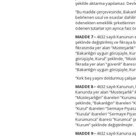
şekilde aktarma yapılamaz. Devlet
“Bu madde çerçevesinde, Bakanlık
belirlenen usul ve esaslar dahili
ödenekten emeklilik şirketlerinin
ödenen tutarlar için ayrıca faiz 
MADDE 7 –
4632 sayılı Kanunun e
şeklinde değiştirilmiş ve fıkraya
fıkrasında yer alan “Müsteşarlık”
“Bakanlığın uygun görüşüyle, Kur
görüşüyle, Kurul” şeklinde, “Müst
fıkrada yer alan “güvenli” ibares
“Bakanlığın uygun görüşüyle, Kuru
“Kırk beş yaşını doldurmuş çalışan
MADDE 8 –
4632 sayılı Kanunun, 
Kanunda yer alan “Müsteşarlık” i
“Müsteşarlığın” ibareleri “Kurumu
şeklinde, “Bakanlığın” ibareleri 
“Kurul” ibareleri “Sermaye Piyas
“Kurula” ibareleri “Sermaye Piya
Kurumunca” ibaresi “Kurumca” şe
“Kurum” şeklinde değiştirilmiştir.
MADDE 9 –
4632 sayılı Kanuna aş