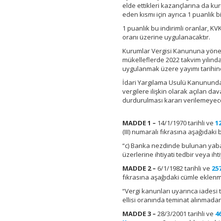
elde ettikleri kazançlarına da ku
eden kısmı için ayrıca 1 puanlık 
1 puanlık bu indirimli oranlar, 
oranı üzerine uygulanacaktır.
Kurumlar Vergisi Kanununa yöneli
mükelleflerde 2022 takvim yılın
uygulanmak üzere yayımı tarihind
İdari Yargılama Usulü Kanununda y
vergilere ilişkin olarak açılan 
durdurulması kararı verilemeyecek
MADDE 1 –
14/1/1970 tarihli ve
1
(III) numaralı fıkrasına aşağıdaki 
“c) Banka nezdinde bulunan yaban
üzerlerine ihtiyati tedbir veya ih
MADDE 2 –
6/1/1982 tarihli ve
25
fıkrasına aşağıdaki cümle eklenmi
“Vergi kanunları uyarınca iadesi 
ellisi oranında teminat alınmada
MADDE 3 –
28/3/2001 tarihli ve
4