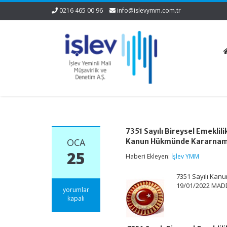
0216 465 00 96
info@islevymm.com.tr
7351 Sayılı Bireysel Emeklil
OCA
Kanun Hükmünde Kararnamed
25
Haberi Ekleyen:
İşlev YMM
7351 Sayılı Kanu
19/01/2022 MADDE
7351
yorumlar
Sayılı
kapalı
Bireysel
Emeklilik
Tasarruf