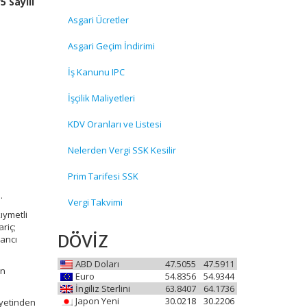
5 Sayılı
Asgari Ücretler
Asgari Geçim İndirimi
İş Kanunu IPC
İşçilik Maliyetleri
KDV Oranları ve Listesi
Nelerden Vergi SSK Kesilir
Prim Tarifesi SSK
.
Vergi Takvimi
ıymetli
riç;
DÖVİZ
zancı
ABD Doları
47.5055
47.5911
an
Euro
54.8356
54.9344
İngiliz Sterlini
63.8407
64.1736
Japon Yeni
30.0218
30.2206
iyetinden