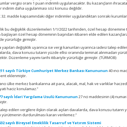
rumlar vergisi oranı 1 puan indirimli uygulanacaktır. Bu kazançların ihracat
bir indirim daha uygulanması söz konusu değildir.
KVK 32. madde kapsamındaki diğer indirimler uygulandıktan sonraki kurumlar
k bu değişiklik düzenlemeleri 1/1/2022 tarihinden, özel hesap dönemine 
da başlayan özel hesap döneminin başından itibaren elde edilen kazançlar
e yürürlüğe girmiştir.
apılan değişiklik uyarınca ise vergi kanunları uyarınca iadesi talep edile
davalarda, dava konusu tutarın yüzde ellisi oranında teminat alınmadan yür
tir. Düzenleme yayımı tarihi itibariyle yürürlüğe girmiştir. (TÜRMOB)
211 sayılı Türkiye Cumhuriyet Merkez Bankası Kanununun
40 ıncı ma
bent eklenmiştir.
cı ülke merkez bankalarına ait para, alacak, mal, hak ve varlıklar hacze
tiyati haciz konulamaz.”
77 sayılı İdari Yargılama Usulü Kanununun
27 nci maddesinin (4) numara
ştir.
talep edilen vergilere ilişkin olarak açılan davalarda, dava konusu tutarın
n yürütmenin durdurulması kararı verilemez.”
632 sayılı Bireysel Emeklilik Tasarruf ve Yatırım Sistemi