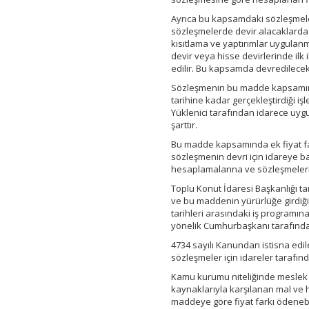
Ayrıca bu kapsamdaki sözleşmeler
sözleşmelerde devir alacaklarda i
kısıtlama ve yaptırımlar uygulan
devir veya hisse devirlerinde ilk
edilir. Bu kapsamda devredilece
Sözleşmenin bu madde kapsamında
tarihine kadar gerçekleştirdiği i
Yüklenici tarafından idarece uygu
şarttır.
Bu madde kapsamında ek fiyat farkı
sözleşmenin devri için idareye ba
hesaplamalarına ve sözleşmelerin 
Toplu Konut İdaresi Başkanlığı ta
ve bu maddenin yürürlüğe girdiği 
tarihleri arasındaki iş programına
yönelik Cumhurbaşkanı tarafında
4734 sayılı Kanundan istisna edil
sözleşmeler için idareler tarafı
Kamu kurumu niteliğinde meslek ku
kaynaklarıyla karşılanan mal ve hi
maddeye göre fiyat farkı ödenebil