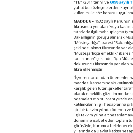
“11/1/2011 tarihli ve
6098 sayılı
yahut bu sözleşmelerden kaynaklı
kullanımı ile söz konusu uygulama
MADDE 6 –
4632 sayılı Kanunun ek
fıkrasında yer alan “veya katılı
tutarlarla ilgili mahsuplaşma işlem
Bakanlığının görüşü alınarak Müst
“Müsteşarlığa” ibaresi “Bakanlığ
şeklinde, altıncı fıkrasında yer a
“Müsteşarlıkça emeklilik” ibaresi
tanımlanan” şeklinde, “için Müste
dokuzuncu fıkrasında yer alan “M
fıkra eklenmiştir.
“İşveren tarafından ödenenler har
maddesi kapsamındaki katılımcıl
karşılık gelen tutar, şirketler tar
olarak emeklilik gözetim merkezi
ödemeleri için bu oranı yüzde on
katılımcıların ilgili hesaplarına ş
için bir takvim yılında ödenen ve
ilgili takvim yılına ait hesaplama
dönemine isabet eden toplam tutar
görüşüyle, Kurumca belirlenecek u
yıllarında da Devlet katkısı hesa