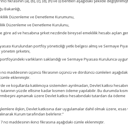
i fıkrasının (a), (b), (c), (d), (h) ve (ı) bentleri aşağıdaki şekilde değiştirilmişt
ğu Bakanlığı,
Emeklilik Düzenleme ve Denetleme Kurumunu,
meklilik Düzenleme ve Denetleme Kurulunu,
ine göre ad ve hesabına şirket nezdinde bireysel emeklilik hesabı açılan ge
iyasası Kurulundan portföy yöneticiliği yetki belgesi almış ve Sermaye Piya
yönetim şirketini,
onu portföyündeki varlıkların saklandığı ve Sermaye Piyasası Kurulunca uygu
 ncı maddesinin üçüncü fıkrasının üçüncü ve dördüncü cümleleri aşağıdaki
 cümle eklenmiştir.
de ve koşullarda katılımcıya sistemden ayrılmadan, Devlet katkısı hesabı
im tutarının yüzde ellisine kadar kısmen ödeme yapılabilir. Bu durumda kıs
irmibeşini aşmamak üzere Devlet katkısı hesabındaki tutardan da ödeme
lemlere ilişkin, Devlet katkısına dair uygulamalar dahil olmak üzere, esas
lınarak Kurum tarafından belirlenir.”
7 nci maddesinin ikinci fıkrasına aşağıdaki cümle eklenmiştir.