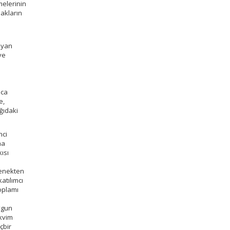
melerinin
hakların
ayan
ye
n
mca
e,
ğıdaki
nci
na
kısı
ı
denekten
katılımcı
toplamı
uygun
akvim
çbir