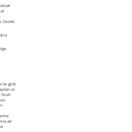
 olmak
kal
e
n, Devlet
ıkra
ölge
ile girdi
apılan ve
 fesih
rası
en
 verme
ına ait
ne