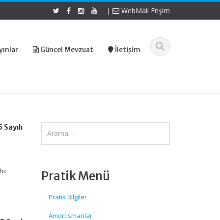
|
WebMail Erişim
yınlar
Güncel Mevzuat
İletişim
 Sayılı
hi:
Pratik Menü
Pratik Bilgiler
Amortismanlar