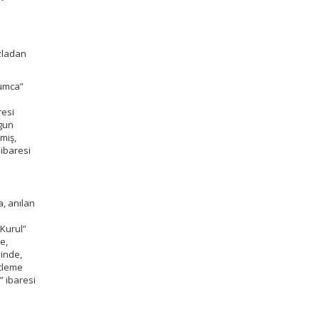
a
n
azladan
rumca”
resi
ygun
miş,
 ibaresi
a, anılan
“Kurul”
e,
linde,
etleme
 ibaresi