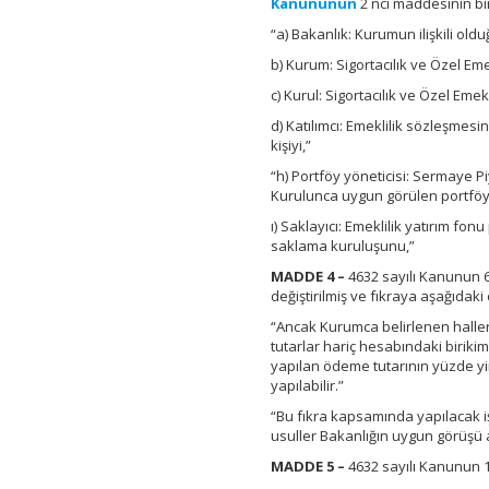
Kanununun
2 nci maddesinin birinc
“a) Bakanlık: Kurumun ilişkili oldu
b) Kurum: Sigortacılık ve Özel 
c) Kurul: Sigortacılık ve Özel E
d) Katılımcı: Emeklilik sözleşmes
kişiyi,”
“h) Portföy yöneticisi: Sermaye P
Kurulunca uygun görülen portföy 
ı) Saklayıcı: Emeklilik yatırım f
saklama kuruluşunu,”
MADDE 4 –
4632 sayılı Kanunun 6
değiştirilmiş ve fıkraya aşağıdaki
“Ancak Kurumca belirlenen haller
tutarlar hariç hesabındaki birik
yapılan ödeme tutarının yüzde y
yapılabilir.”
“Bu fıkra kapsamında yapılacak iş
usuller Bakanlığın uygun görüşü a
MADDE 5 –
4632 sayılı Kanunun 1