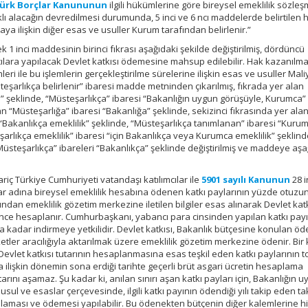
 Türk Borçlar Kanununun
ilgili hükümlerine göre bireysel emeklilik sözleş
 alacağın devredilmesi durumunda, 5 inci ve 6 ncı maddelerde belirtilen 
ya ilişkin diğer esas ve usuller Kurum tarafından belirlenir.”
 1 inci maddesinin birinci fıkrası aşağıdaki şekilde değiştirilmiş, dördüncü
mcılara yapılacak Devlet katkısı ödemesine mahsup edilebilir. Hak kazanılm
leri ile bu işlemlerin gerçekleştirilme sürelerine ilişkin esas ve usuller Mali
eşarlıkça belirlenir” ibaresi madde metninden çıkarılmış, fıkrada yer alan
a” şeklinde, “Müsteşarlıkça” ibaresi “Bakanlığın uygun görüşüyle, Kurumca”
lan “Müsteşarlığa” ibaresi “Bakanlığa” şeklinde, sekizinci fıkrasında yer ala
 “Bakanlıkça emeklilik” şeklinde, “Müsteşarlıkça tanımlanan” ibaresi “Kuru
şarlıkça emeklilik” ibaresi “için Bakanlıkça veya Kurumca emeklilik” şeklind
üsteşarlıkça” ibareleri “Bakanlıkça” şeklinde değiştirilmiş ve maddeye aşa
iç Türkiye Cumhuriyeti vatandaşı katılımcılar ile
5901 sayılı Kanunun
28 i
ar adına bireysel emeklilik hesabına ödenen katkı paylarının yüzde otuzu
afından emeklilik gözetim merkezine iletilen bilgiler esas alınarak Devlet kat
nce hesaplanır. Cumhurbaşkanı, yabancı para cinsinden yapılan katkı pay
a kadar indirmeye yetkilidir. Devlet katkısı, Bakanlık bütçesine konulan ö
irketler aracılığıyla aktarılmak üzere emeklilik gözetim merkezine ödenir. Bir 
 Devlet katkısı tutarının hesaplanmasına esas teşkil eden katkı paylarının 
ya ilişkin dönemin sona erdiği tarihte geçerli brüt asgari ücretin hesaplama
ını aşamaz. Şu kadar ki, anılan sınırı aşan katkı payları için, Bakanlığın 
sul ve esaslar çerçevesinde, ilgili katkı payının ödendiği yılı takip eden t
plaması ve ödemesi yapılabilir. Bu ödenekten bütçenin diğer kalemlerine hi