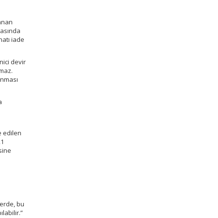
lanan
rasında
natı iade
ici devir
amaz.
lınması
a
ı
e edilen
21
esine
lerde, bu
abilir.”