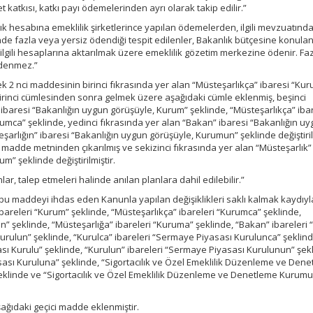
 katkısı, katkı payı ödemelerinden ayrı olarak takip edilir.”
 hesabına emeklilik şirketlerince yapılan ödemelerden, ilgili mevzuatınd
nde fazla veya yersiz ödendiği tespit edilenler, Bakanlık bütçesine konula
 ilgili hesaplarına aktarılmak üzere emeklilik gözetim merkezine ödenir. F
ödenmez.”
k 2 nci maddesinin birinci fıkrasında yer alan “Müsteşarlıkça” ibaresi “Ku
 birinci cümlesinden sonra gelmek üzere aşağıdaki cümle eklenmiş, beşinci
 ibaresi “Bakanlığın uygun görüşüyle, Kurum” şeklinde, “Müsteşarlıkça” iba
umca” şeklinde, yedinci fıkrasında yer alan “Bakan” ibaresi “Bakanlığın u
eşarlığın” ibaresi “Bakanlığın uygun görüşüyle, Kurumun” şeklinde değiştiril
i madde metninden çıkarılmış ve sekizinci fıkrasında yer alan “Müsteşarlık”
m” şeklinde değiştirilmiştir.
lar, talep etmeleri halinde anılan planlara dahil edilebilir.”
bu maddeyi ihdas eden Kanunla yapılan değişiklikleri saklı kalmak kaydıyl
bareleri “Kurum” şeklinde, “Müsteşarlıkça” ibareleri “Kurumca” şeklinde,
n” şeklinde, “Müsteşarlığa” ibareleri “Kuruma” şeklinde, “Bakan” ibareleri 
“Kurulun” şeklinde, “Kurulca” ibareleri “Sermaye Piyasası Kurulunca” şeklind
ası Kurulu” şeklinde, “Kurulun” ibareleri “Sermaye Piyasası Kurulunun” şek
sası Kuruluna” şeklinde, “Sigortacılık ve Özel Emeklilik Düzenleme ve Den
klinde ve “Sigortacılık ve Özel Emeklilik Düzenleme ve Denetleme Kurumu”
ağıdaki geçici madde eklenmiştir.