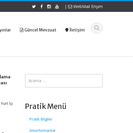
|
WebMail Erişim
yınlar
Güncel Mevzuat
İletişim
rlama
ası
urt İçi
Pratik Menü
Pratik Bilgiler
Amortismanlar