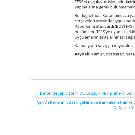
TFRS’yi uygulayan işletmelerimiz
yapmalarına gerek bulunmamakt
Bu doğrultuda, Kurumumuzca yay
çerçeveleri arasında uygulamada 
Raporlama Standardı (BOBİ FRS) 
hükümlerin TFRS’ye uyumlu şekild
uygulamanın esas alınması sağla
Kamuoyuna saygıyla duyurulur.
Kaynak:
Kamu Gözetimi Muhaseb
Post
←
Defter Beyan Sistemi Duyurusu – Mükelleflerin Sicil K
navigation
Çek Defterlerinin Baskı Şekline ve Bankaların Hamile 
Değişiklik Y