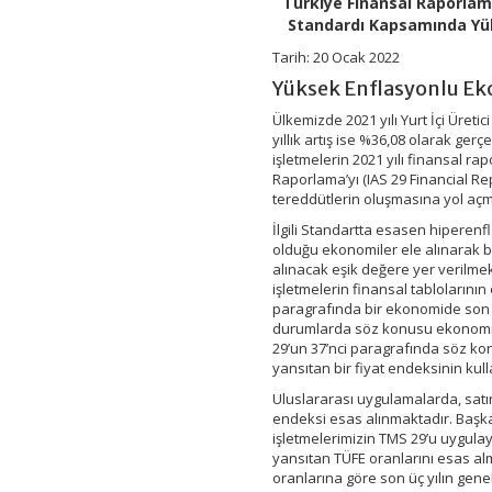
Türkiye Finansal Raporlam
ve
Standardı Kapsamında Yü
Orta
Boy
Tarih: 20 Ocak 2022
İşletmeler
Yüksek Enflasyonlu E
için
Finansal
Ülkemizde 2021 yılı Yurt İçi Üretic
Raporlama
yıllık artış ise %36,08 olarak ge
Standardı
işletmelerin 2021 yılı finansal
Kapsamında
Raporlama’yı (IAS 29 Financial 
Yüksek
Enflasyonlu
tereddütlerin oluşmasına yol açmı
Ekonomilerde
İlgili Standartta esasen hiperenf
Finansal
olduğu ekonomiler ele alınarak 
Raporlamanın
alınacak eşik değere yer verilmek
Uygulanması
işletmelerin finansal tablolarını
için
paragrafında bir ekonomide son üç
durumlarda söz konusu ekonomide
29’un 37’nci paragrafında söz ko
yansıtan bir fiyat endeksinin kull
Uluslararası uygulamalarda, satın 
endeksi esas alınmaktadır. Başka 
işletmelerimizin TMS 29’u uygula
yansıtan TÜFE oranlarını esas al
oranlarına göre son üç yılın genel