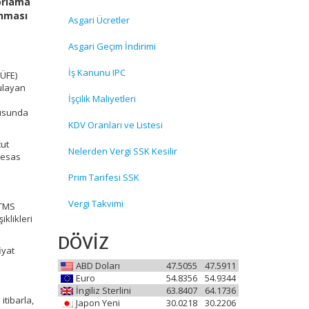
porlama
anması
Asgari Ücretler
Asgari Geçim İndirimi
İş Kanunu IPC
TÜFE)
gulayan
İşçilik Maliyetleri
nusunda
KDV Oranları ve Listesi
cut
Nelerden Vergi SSK Kesilir
 esas
Prim Tarifesi SSK
Vergi Takvimi
 TMS
klikleri
DÖVİZ
iyat
ABD Doları
47.5055
47.5911
Euro
54.8356
54.9344
İngiliz Sterlini
63.8407
64.1736
itibarla,
Japon Yeni
30.0218
30.2206