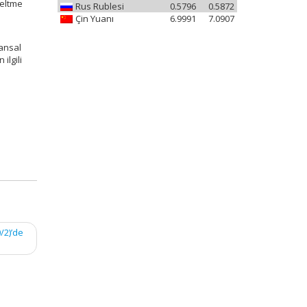
zeltme
Rus Rublesi
0.5796
0.5872
Çin Yuanı
6.9991
7.0907
nansal
ilgili
/2)’de