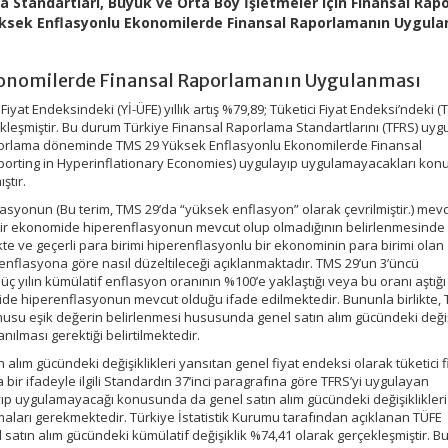
a Standartları, Büyük ve Orta Boy İşletmeler için Finansal Ra
ksek Enflasyonlu Ekonomilerde Finansal Raporlamanın Uygul
konomilerde Finansal Raporlamanın Uygulanması
i Fiyat Endeksindeki (Yİ-ÜFE) yıllık artış %79,89; Tüketici Fiyat Endeksi’ndeki (
rçekleşmiştir. Bu durum Türkiye Finansal Raporlama Standartlarını (TFRS) uy
 raporlama döneminde TMS 29 Yüksek Enflasyonlu Ekonomilerde Finansal
Reporting in Hyperinflationary Economies) uygulayıp uygulamayacakları ko
ştır.
lasyonun (Bu terim, TMS 29’da “yüksek enflasyon” olarak çevrilmiştir.) mev
bir ekonomide hiperenflasyonun mevcut olup olmadığının belirlenmesinde
te ve geçerli para birimi hiperenflasyonlu bir ekonominin para birimi olan
n enflasyona göre nasıl düzeltileceği açıklanmaktadır. TMS 29’un 3’üncü
 yılın kümülatif enflasyon oranının %100’e yaklaştığı veya bu oranı aştığı
 hiperenflasyonun mevcut olduğu ifade edilmektedir. Bununla birlikte,
nusu eşik değerin belirlenmesi hususunda genel satın alım gücündeki değişi
anılması gerektiği belirtilmektedir.
alım gücündeki değişiklikleri yansıtan genel fiyat endeksi olarak tüketici f
bir ifadeyle ilgili Standardın 37’inci paragrafına göre TFRS’yi uygulayan
yıp uygulamayacağı konusunda da genel satın alım gücündeki değişiklikleri
maları gerekmektedir. Türkiye İstatistik Kurumu tarafından açıklanan TÜFE
 satın alım gücündeki kümülatif değişiklik %74,41 olarak gerçekleşmiştir. Bu 