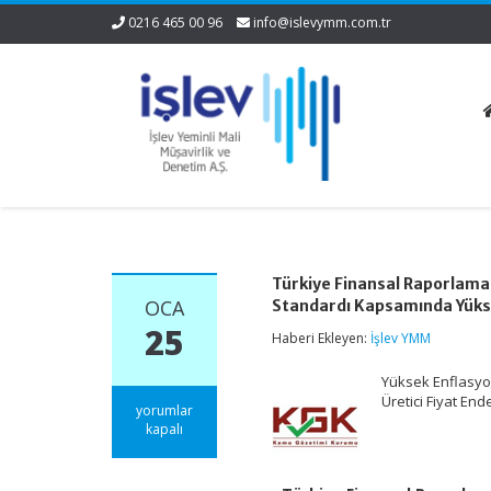
0216 465 00 96
info@islevymm.com.tr
Türkiye Finansal Raporlama 
OCA
Standardı Kapsamında Yüks
25
Haberi Ekleyen:
İşlev YMM
Yüksek Enflasyo
Üretici Fiyat End
Türkiye
yorumlar
Finansal
kapalı
Raporlama
Standartları,
Büyük