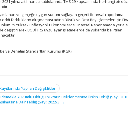
in 2021 yılına ait finansal tablolarında TMS 29 kapsamında herhangi bir dü
adır.
ımlanan ve gerçeğe uygun sunum sağlayan geçerli finansal raporlama
ciddi farklılıkların oluşmaması adına Büyük ve Orta Boy İşletmeler İçin Fi
Bölüm 25 Yüksek Enflasyonlu Ekonomilerde Finansal Raporlamada yer alan 
e değiştirilerek BOBİ FRS uygulayan işletmelerde de yukarıda belirtilen
nacaktır.
e ve Denetim Standartları Kurumu (KGK)
ayıtlarında Yapılan Değişiklikler
Ödemekle Yükümlü Olduğu Miktarın Belirlenmesine İlişkin Tebliğ (Sayı: 2010
apılmasına Dair Tebliğ (Sayı: 2022/3)
→