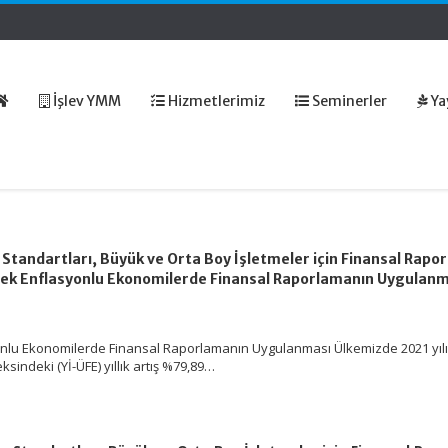
İşlev YMM
Hizmetlerimiz
Seminerler
Ya
Standartları, Büyük ve Orta Boy İşletmeler için Finansal Rapo
ek Enflasyonlu Ekonomilerde Finansal Raporlamanın Uygulanm
nlu Ekonomilerde Finansal Raporlamanın Uygulanması Ülkemizde 2021 yılı Y
eksindeki (Yİ-ÜFE) yıllık artış %79,89…