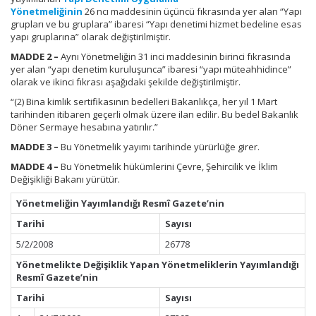
Yönetmeliğinin
26 ncı maddesinin üçüncü fıkrasında yer alan “Yapı
grupları ve bu gruplara” ibaresi “Yapı denetimi hizmet bedeline esas
yapı gruplarına” olarak değiştirilmiştir.
MADDE 2 –
Aynı Yönetmeliğin 31 inci maddesinin birinci fıkrasında
yer alan “yapı denetim kuruluşunca” ibaresi “yapı müteahhidince”
olarak ve ikinci fıkrası aşağıdaki şekilde değiştirilmiştir.
“(2) Bina kimlik sertifikasının bedelleri Bakanlıkça, her yıl 1 Mart
tarihinden itibaren geçerli olmak üzere ilan edilir. Bu bedel Bakanlık
Döner Sermaye hesabına yatırılır.”
MADDE 3 –
Bu Yönetmelik yayımı tarihinde yürürlüğe girer.
MADDE 4 –
Bu Yönetmelik hükümlerini Çevre, Şehircilik ve İklim
Değişikliği Bakanı yürütür.
Yönetmeliğin Yayımlandığı Resmî Gazete’nin
Tarihi
Sayısı
5/2/2008
26778
Yönetmelikte Değişiklik Yapan Yönetmeliklerin Yayımlandığı
Resmî Gazete’nin
Tarihi
Sayısı