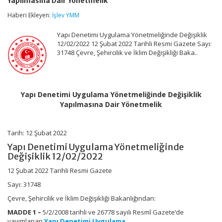
Yapılmasına Dair Yönetmelik
Yönetmeliğinde
Değişiklik
Haberi Ekleyen:
İşlev YMM
Yapılmasına
Dair
Yapı Denetimi Uygulama Yönetmeliğinde Değişiklik
Yönetmelik
için
12/02/2022 12 Şubat 2022 Tarihli Resmi Gazete Sayı:
31748 Çevre, Şehircilik ve İklim Değişikliği Baka..
Yapı Denetimi Uygulama Yönetmeliğinde Değişiklik
Yapılmasına Dair Yönetmelik
Tarih: 12 Şubat 2022
Yapı Denetimi Uygulama Yönetmeliğinde
Değişiklik 12/02/2022
12 Şubat 2022 Tarihli Resmi Gazete
Sayı: 31748
Çevre, Şehircilik ve İklim Değişikliği Bakanlığından:
MADDE 1 –
5/2/2008 tarihli ve 26778 sayılı Resmî Gazete’de
yayımlanan
Yapı Denetimi Uygulama