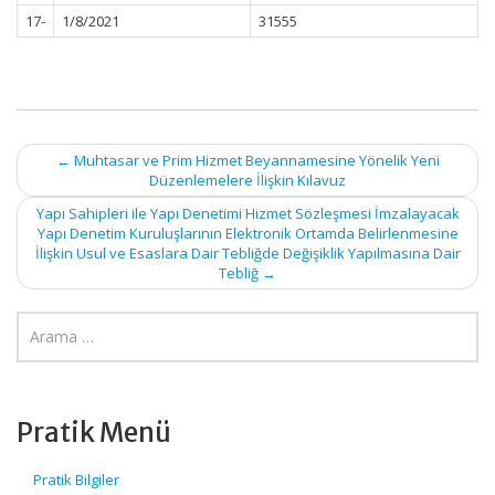
17-
1/8/2021
31555
Post
←
Muhtasar ve Prim Hizmet Beyannamesine Yönelik Yeni
Düzenlemelere İlişkin Kılavuz
navigation
Yapı Sahipleri ile Yapı Denetimi Hizmet Sözleşmesi İmzalayacak
Yapı Denetim Kuruluşlarının Elektronik Ortamda Belirlenmesine
İlişkin Usul ve Esaslara Dair Tebliğde Değişiklik Yapılmasına Dair
Tebliğ
→
Pratik Menü
Pratik Bilgiler