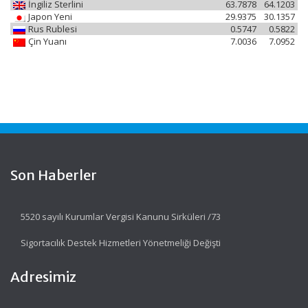
İngiliz Sterlini
63.7878
64.1203
Japon Yeni
29.9375
30.1357
Rus Rublesi
0.5747
0.5822
Çin Yuanı
7.0036
7.0952
Son Haberler
5520 sayılı Kurumlar Vergisi Kanunu Sirküleri /73
Sigortacılık Destek Hizmetleri Yönetmeliği Değişti
Adresimiz