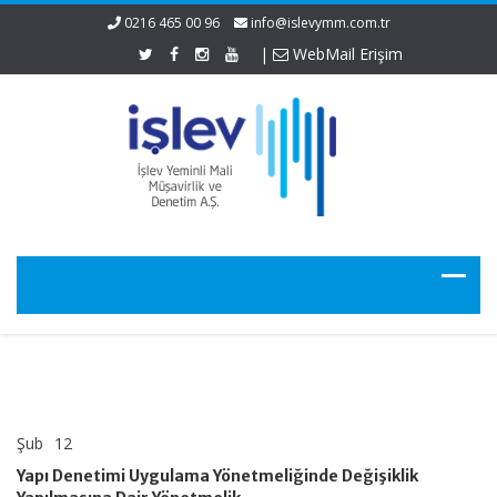
0216 465 00 96
info@islevymm.com.tr
|
WebMail Erişim
Şub
12
Yapı
yorumlar kapalı
Denetimi
Yapı Denetimi Uygulama Yönetmeliğinde Değişiklik
Uygulama