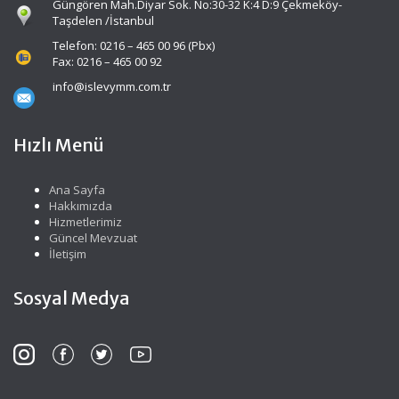
Güngören Mah.Diyar Sok. No:30-32 K:4 D:9 Çekmeköy-
Taşdelen /İstanbul
Telefon: 0216 – 465 00 96 (Pbx)
Fax: 0216 – 465 00 92
info@islevymm.com.tr
Hızlı Menü
Ana Sayfa
Hakkımızda
Hizmetlerimiz
Güncel Mevzuat
İletişim
Sosyal Medya