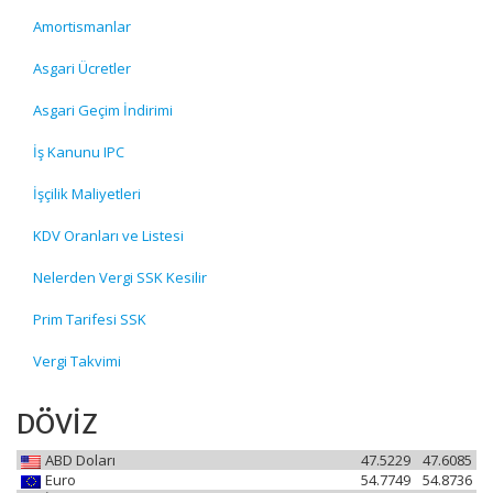
Amortismanlar
Asgari Ücretler
Asgari Geçim İndirimi
İş Kanunu IPC
İşçilik Maliyetleri
KDV Oranları ve Listesi
Nelerden Vergi SSK Kesilir
Prim Tarifesi SSK
Vergi Takvimi
DÖVİZ
ABD Doları
47.5229
47.6085
Euro
54.7749
54.8736