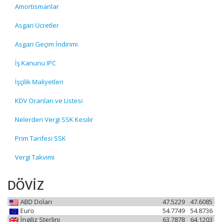
Amortismanlar
Asgari Ücretler
Asgari Geçim İndirimi
İş Kanunu IPC
İşçilik Maliyetleri
KDV Oranları ve Listesi
Nelerden Vergi SSK Kesilir
Prim Tarifesi SSK
Vergi Takvimi
DÖVİZ
ABD Doları
47.5229
47.6085
Euro
54.7749
54.8736
İngiliz Sterlini
63.7878
64.1203