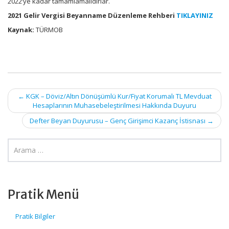
2022’ye kadar tamamlamalıdırlar.
2021 Gelir Vergisi Beyanname Düzenleme Rehberi
TIKLAYINIZ
Kaynak:
TÜRMOB
Post
←
KGK – Döviz/Altın Dönüşümlü Kur/Fiyat Korumalı TL Mevduat
Hesaplarının Muhasebeleştirilmesi Hakkında Duyuru
navigation
Defter Beyan Duyurusu – Genç Girişimci Kazanç İstisnası
→
Pratik Menü
Pratik Bilgiler