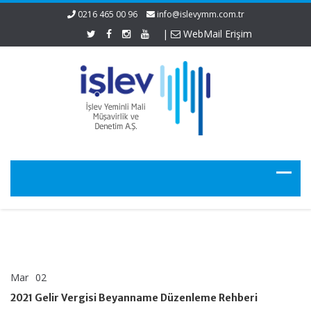
0216 465 00 96
info@islevymm.com.tr
|
WebMail Erişim
Mar
02
2021
yorumlar kapalı
Gelir
2021 Gelir Vergisi Beyanname Düzenleme Rehberi
Vergisi