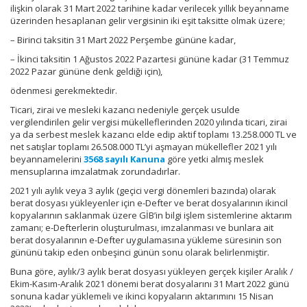
ilişkin olarak 31 Mart 2022 tarihine kadar verilecek yıllık beyanname
üzerinden hesaplanan gelir vergisinin iki eşit taksitte olmak üzere;
– Birinci taksitin 31 Mart 2022 Perşembe gününe kadar,
– İkinci taksitin 1 Ağustos 2022 Pazartesi gününe kadar (31 Temmuz
2022 Pazar gününe denk geldiği için),
ödenmesi gerekmektedir.
Ticari, zirai ve mesleki kazancı nedeniyle gerçek usulde
vergilendirilen gelir vergisi mükelleflerinden 2020 yılında ticari, zirai
ya da serbest meslek kazancı elde edip aktif toplamı 13.258.000 TL ve
net satışlar toplamı 26.508.000 TL’yi aşmayan mükellefler 2021 yılı
beyannamelerini
3568 sayılı Kanuna
göre yetki almış meslek
mensuplarına imzalatmak zorundadırlar.
2021 yılı aylık veya 3 aylık (geçici vergi dönemleri bazında) olarak
berat dosyası yükleyenler için e-Defter ve berat dosyalarının ikincil
kopyalarının saklanmak üzere GİB’in bilgi işlem sistemlerine aktarım
zamanı; e-Defterlerin oluşturulması, imzalanması ve bunlara ait
berat dosyalarının e-Defter uygulamasına yükleme süresinin son
gününü takip eden onbeşinci günün sonu olarak belirlenmiştir.
Buna göre, aylık/3 aylık berat dosyası yükleyen gerçek kişiler Aralık /
Ekim-Kasım-Aralık 2021 dönemi berat dosyalarını 31 Mart 2022 günü
sonuna kadar yüklemeli ve ikinci kopyaların aktarımını 15 Nisan