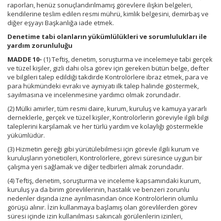
raporları, henüz sonuçlandırılmamış görevlere ilişkin belgeleri,
kendilerine teslim edilen resmi mührü, kimlik belgesini, demirbaş ve
diğer eşyayı Başkanlığa iade etmek.
Denetime tabi olanların yükümlülükleri ve sorumlulukları ile
yardım zorunluluğu
MADDE 10-
(1) Teftiş, denetim, soruşturma ve incelemeye tabi gerçek
ve tüzel kişiler, gizli dahi olsa görev için gereken bütün belge, defter
ve bilgileri talep edildiği takdirde Kontrolörlere ibraz etmek, para ve
para hükmündeki evrakı ve ayniyatı ilk talep halinde göstermek,
sayılmasına ve incelenmesine yardımcı olmak zorundadır.
(2) Mülki amirler, tüm resmi daire, kurum, kuruluş ve kamuya yararlı
derneklerle, gerçek ve tüzel kişiler, Kontrolörlerin göreviyle ilgili bilgi
taleplerini karşılamak ve her türlü yardım ve kolaylığı göstermekle
yükümlüdür.
(3) Hizmetin gereği gibi yürütülebilmesi için görevle ilgili kurum ve
kuruluşların yöneticileri, Kontrolörlere, görevi süresince uygun bir
çalışma yeri sağlamak ve diğer tedbirleri almak zorundadır.
(4) Teftiş, denetim, soruşturma ve inceleme kapsamındaki kurum,
kuruluş ya da birim görevlilerinin, hastalık ve benzeri zorunlu
nedenler dışında izne ayrılmasından önce Kontrolörlerin olumlu
görüşü alınır. İzin kullanmaya başlamış olan görevlilerden görev
süresi içinde izin kullanılması sakıncalı görülenlerin izinleri,