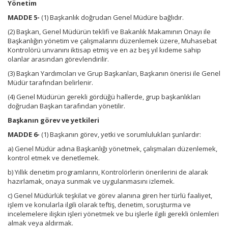
Yönetim
MADDE 5-
(1) Başkanlık doğrudan Genel Müdüre bağlıdır.
(2) Başkan, Genel Müdürün teklifi ve Bakanlık Makamının Onayı ile
Başkanlığın yönetim ve çalışmalarını düzenlemek üzere, Muhasebat
Kontrolörü unvanını iktisap etmiş ve en az beş yıl kıdeme sahip
olanlar arasından görevlendirilir.
(3) Başkan Yardımcıları ve Grup Başkanları, Başkanın önerisi ile Genel
Müdür tarafından belirlenir.
(4) Genel Müdürün gerekli gördüğü hallerde, grup başkanlıkları
doğrudan Başkan tarafından yönetilir.
Başkanın görev ve yetkileri
MADDE 6-
(1) Başkanın görev, yetki ve sorumlulukları şunlardır:
a) Genel Müdür adına Başkanlığı yönetmek, çalışmaları düzenlemek,
kontrol etmek ve denetlemek.
b) Yıllık denetim programlarını, Kontrolörlerin önerilerini de alarak
hazırlamak, onaya sunmak ve uygulanmasını izlemek.
c) Genel Müdürlük teşkilat ve görev alanına giren her türlü faaliyet,
işlem ve konularla ilgili olarak teftiş, denetim, soruşturma ve
incelemelere ilişkin işleri yönetmek ve bu işlerle ilgili gerekli önlemleri
almak veya aldırmak.