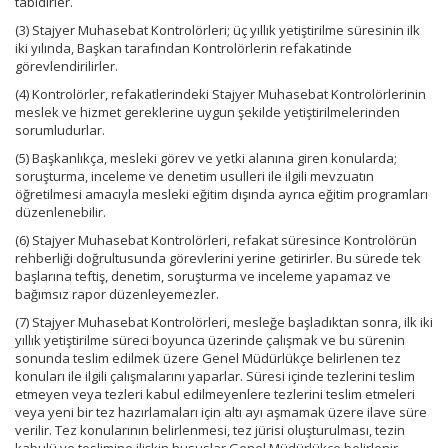
tabidirler.
(3) Stajyer Muhasebat Kontrolörleri; üç yıllık yetiştirilme süresinin ilk
iki yılında, Başkan tarafından Kontrolörlerin refakatinde
görevlendirilirler.
(4) Kontrolörler, refakatlerindeki Stajyer Muhasebat Kontrolörlerinin
meslek ve hizmet gereklerine uygun şekilde yetiştirilmelerinden
sorumludurlar.
(5) Başkanlıkça, mesleki görev ve yetki alanına giren konularda;
soruşturma, inceleme ve denetim usulleri ile ilgili mevzuatın
öğretilmesi amacıyla mesleki eğitim dışında ayrıca eğitim programları
düzenlenebilir.
(6) Stajyer Muhasebat Kontrolörleri, refakat süresince Kontrolörün
rehberliği doğrultusunda görevlerini yerine getirirler. Bu sürede tek
başlarına teftiş, denetim, soruşturma ve inceleme yapamaz ve
bağımsız rapor düzenleyemezler.
(7) Stajyer Muhasebat Kontrolörleri, mesleğe başladıktan sonra, ilk iki
yıllık yetiştirilme süreci boyunca üzerinde çalışmak ve bu sürenin
sonunda teslim edilmek üzere Genel Müdürlükçe belirlenen tez
konuları ile ilgili çalışmalarını yaparlar. Süresi içinde tezlerini teslim
etmeyen veya tezleri kabul edilmeyenlere tezlerini teslim etmeleri
veya yeni bir tez hazırlamaları için altı ayı aşmamak üzere ilave süre
verilir. Tez konularının belirlenmesi, tez jürisi oluşturulması, tezin