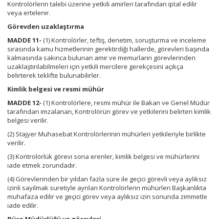
Kontrolörlerin talebi üzerine yetkili amirleri tarafından iptal edilir
veya ertelenir.
Görevden uzaklaştırma
MADDE 11-
(1) Kontrolörler, teftiş, denetim, soruşturma ve inceleme
sırasında kamu hizmetlerinin gerektirdiği hallerde, görevleri başında
kalmasında sakınca bulunan amir ve memurların görevlerinden
uzaklaştırılabilmeleri için yetkili mercilere gerekçesini açıkça
belirterek teklifte bulunabilirler.
Kimlik belgesi ve resmi mühür
MADDE 12-
(1) Kontrolörlere, resmi mühür ile Bakan ve Genel Müdür
tarafından imzalanan, Kontrolörün görev ve yetkilerini belirten kimlik
belgesi verilir.
(2) Stajyer Muhasebat Kontrolörlerinin mühürleri yetkileriyle birlikte
verilir.
(3) Kontrolörlük görevi sona erenler, kimlik belgesi ve mühürlerini
iade etmek zorundadır.
(4) Görevlerinden bir yıldan fazla süre ile geçici görevli veya aylıksız
izinli sayılmak suretiyle ayrılan Kontrolörlerin mühürleri Başkanlıkta
muhafaza edilir ve geçici görev veya aylıksız izin sonunda zimmetle
iade edilir.