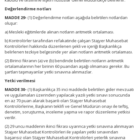
kabulü ve teslimine ilişkin hususlar Genel Müdürlükçe belirlenir.
Değerlendirme notları
MADDE 29-
(1) Değerlendirme notları aşağıda belirtilen notlardan
oluşur:
a) Mesleki eğitimlerde alınan notların aritmetik ortalaması.
b) Kontrolörler tarafından refakatinde çalışan Stajyer Muhasebat
Kontrolörleri hakkında düzenlenen şekli ve içeriği Başkanlıkça
belirlenen tezkiye belgesinde yer alan notların aritmetik ortalaması.
(2) Birinci fıkranın (a) ve (b) bendinde belirtilen notların aritmetik
ortalamalarının her birinin 60 puandan aşağı olmaması gerekir. Bu
şartları taşımayanlar yetki sınavına alınmazlar.
Yetki verilmesi
MADDE 30-
(1) Başkanlıkça 35 inci maddede belirtilen gider mevzuatı
ve uygulamaları üzerinden yapılacak yazılı yetki sınavı sonucunda
en az 70 puan alarak başarılı olan Stajyer Muhasebat
Kontrolörlerine, Başkanın teklifi ve Genel Müdürün onayı ile teftiş,
denetim, soruşturma, inceleme yapma ve rapor düzenleme yetkisi
verilir.
(2) 29 uncu maddenin ikinci fıkrası uyarınca yetki sınavına alınmayan
Stajyer Muhasebat Kontrolörleri ile yapılan yetki sınavından
başarısız olan Stajyer Muhasebat Kontrolörleri yeterlik sınavına