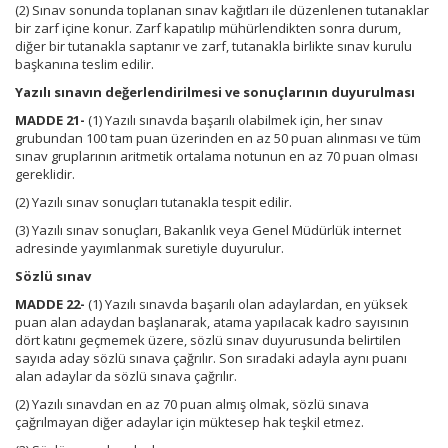
(2) Sınav sonunda toplanan sınav kağıtları ile düzenlenen tutanaklar
bir zarf içine konur. Zarf kapatılıp mühürlendikten sonra durum,
diğer bir tutanakla saptanır ve zarf, tutanakla birlikte sınav kurulu
başkanına teslim edilir.
Yazılı sınavın değerlendirilmesi ve sonuçlarının duyurulması
MADDE 21-
(1) Yazılı sınavda başarılı olabilmek için, her sınav
grubundan 100 tam puan üzerinden en az 50 puan alınması ve tüm
sınav gruplarının aritmetik ortalama notunun en az 70 puan olması
gereklidir.
(2) Yazılı sınav sonuçları tutanakla tespit edilir.
(3) Yazılı sınav sonuçları, Bakanlık veya Genel Müdürlük internet
adresinde yayımlanmak suretiyle duyurulur.
Sözlü sınav
MADDE 22-
(1) Yazılı sınavda başarılı olan adaylardan, en yüksek
puan alan adaydan başlanarak, atama yapılacak kadro sayısının
dört katını geçmemek üzere, sözlü sınav duyurusunda belirtilen
sayıda aday sözlü sınava çağrılır. Son sıradaki adayla aynı puanı
alan adaylar da sözlü sınava çağrılır.
(2) Yazılı sınavdan en az 70 puan almış olmak, sözlü sınava
çağrılmayan diğer adaylar için müktesep hak teşkil etmez.