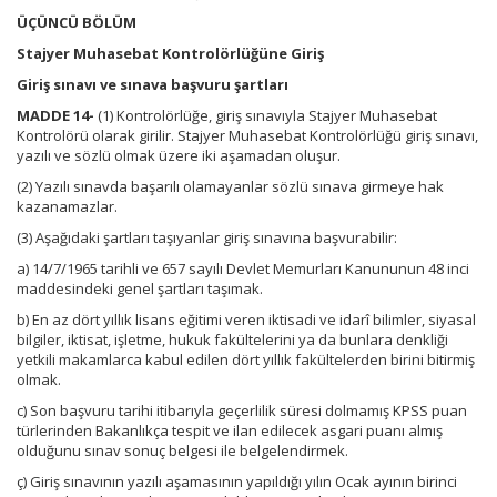
ÜÇÜNCÜ BÖLÜM
Stajyer Muhasebat Kontrolörlüğüne Giriş
Giriş sınavı ve sınava başvuru şartları
MADDE 14-
(1) Kontrolörlüğe, giriş sınavıyla Stajyer Muhasebat
Kontrolörü olarak girilir. Stajyer Muhasebat Kontrolörlüğü giriş sınavı,
yazılı ve sözlü olmak üzere iki aşamadan oluşur.
(2) Yazılı sınavda başarılı olamayanlar sözlü sınava girmeye hak
kazanamazlar.
(3) Aşağıdaki şartları taşıyanlar giriş sınavına başvurabilir:
a) 14/7/1965 tarihli ve 657 sayılı Devlet Memurları Kanununun 48 inci
maddesindeki genel şartları taşımak.
b) En az dört yıllık lisans eğitimi veren iktisadi ve idarî bilimler, siyasal
bilgiler, iktisat, işletme, hukuk fakültelerini ya da bunlara denkliği
yetkili makamlarca kabul edilen dört yıllık fakültelerden birini bitirmiş
olmak.
c) Son başvuru tarihi itibarıyla geçerlilik süresi dolmamış KPSS puan
türlerinden Bakanlıkça tespit ve ilan edilecek asgari puanı almış
olduğunu sınav sonuç belgesi ile belgelendirmek.
ç) Giriş sınavının yazılı aşamasının yapıldığı yılın Ocak ayının birinci