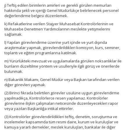
j) Teftiş edilen birimlerin amirleri ve gerekli görülen memurları
hakkında şekli ve içeriği Genel Müdürlükçe belirlenecek personel
değerlendirme belgesi düzenlemek.
k) Refakatlerine verilen Stajyer Muhasebat Kontrolörlerinin ve
Muhasebe Denetmen Yardımcılarının meslekte yetişmelerini
sağlamak.
l) Yapılan görevlendirme üzerine yurt içinde ve yurt dışında
araştırmalar yapmak, görevlendirildikleri komisyon, kurs, seminer,
toplantı ve eğitim programlarına katılmak.
m) Yürürlükteki mevzuat ve uygulamalarda görülen noksanlıklar ile
bunların düzeltilme yöntem ve usulleriyle ilgili görüş ve önerilerde
bulunmak.
n) Bakanlık Makamı, Genel Müdür veya Başkan tarafından verilen
diğer görevleri yapmak.
(2) Birinci fıkrada belirtilen görevler usulüne uygun görevlendirme
yapılmadıkça, Kontrolörlerce resen yapılamaz. Kontrolörler
görevlerine ilişkin çalışmaları neticesinde düzenleyecekleri rapor
veya yazıları Başkanlığa intikal ettirirler.
(3) Kontrolörler görevlendirildikleri teftiş, denetim, soruşturma ve
incelemeler kapsamında tüm resmi daire, kurum ve kuruluşlar ve
kamuya yararlı dernekler, meslek kuruluşları, bankalar ile diğer