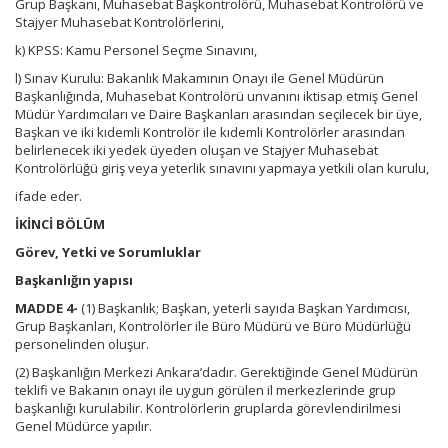
Grup Başkanı, Muhasebat Başkontrolörü, Muhasebat Kontrolörü ve
Stajyer Muhasebat Kontrolörlerini,
k) KPSS: Kamu Personel Seçme Sınavını,
l) Sınav Kurulu: Bakanlık Makamının Onayı ile Genel Müdürün
Başkanlığında, Muhasebat Kontrolörü unvanını iktisap etmiş Genel
Müdür Yardımcıları ve Daire Başkanları arasından seçilecek bir üye,
Başkan ve iki kıdemli Kontrolör ile kıdemli Kontrolörler arasından
belirlenecek iki yedek üyeden oluşan ve Stajyer Muhasebat
Kontrolörlüğü giriş veya yeterlik sınavını yapmaya yetkili olan kurulu,
ifade eder.
İKİNCİ BÖLÜM
Görev, Yetki ve Sorumluklar
Başkanlığın yapısı
MADDE 4-
(1) Başkanlık; Başkan, yeterli sayıda Başkan Yardımcısı,
Grup Başkanları, Kontrolörler ile Büro Müdürü ve Büro Müdürlüğü
personelinden oluşur.
(2) Başkanlığın Merkezi Ankara’dadır. Gerektiğinde Genel Müdürün
teklifi ve Bakanın onayı ile uygun görülen il merkezlerinde grup
başkanlığı kurulabilir. Kontrolörlerin gruplarda görevlendirilmesi
Genel Müdürce yapılır.