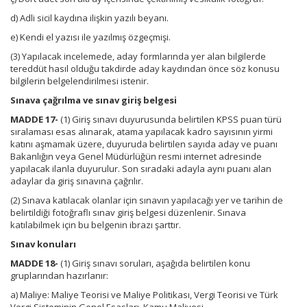
d) Adli sicil kaydına ilişkin yazılı beyanı.
e) Kendi el yazısı ile yazılmış özgeçmişi.
(3) Yapılacak incelemede, aday formlarında yer alan bilgilerde
tereddüt hasıl olduğu takdirde aday kaydından önce söz konusu
bilgilerin belgelendirilmesi istenir.
Sınava çağrılma ve sınav giriş belgesi
MADDE 17-
(1) Giriş sınavı duyurusunda belirtilen KPSS puan türü
sıralaması esas alınarak, atama yapılacak kadro sayısının yirmi
katını aşmamak üzere, duyuruda belirtilen sayıda aday ve puanı
Bakanlığın veya Genel Müdürlüğün resmi internet adresinde
yapılacak ilanla duyurulur. Son sıradaki adayla aynı puanı alan
adaylar da giriş sınavına çağrılır.
(2) Sınava katılacak olanlar için sınavın yapılacağı yer ve tarihin de
belirtildiği fotoğraflı sınav giriş belgesi düzenlenir. Sınava
katılabilmek için bu belgenin ibrazı şarttır.
Sınav konuları
MADDE 18-
(1) Giriş sınavı soruları, aşağıda belirtilen konu
gruplarından hazırlanır:
a) Maliye: Maliye Teorisi ve Maliye Politikası, Vergi Teorisi ve Türk