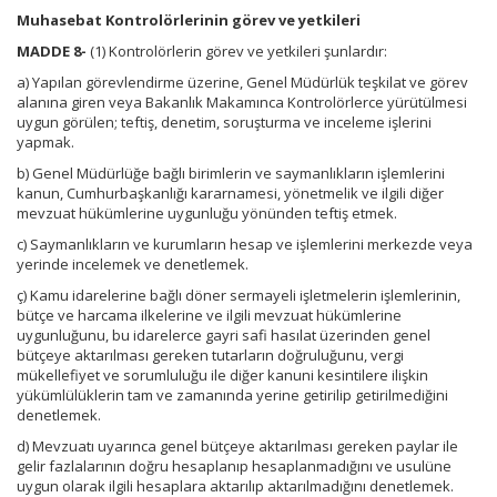
Muhasebat Kontrolörlerinin görev ve yetkileri
MADDE 8-
(1) Kontrolörlerin görev ve yetkileri şunlardır:
a) Yapılan görevlendirme üzerine, Genel Müdürlük teşkilat ve görev
alanına giren veya Bakanlık Makamınca Kontrolörlerce yürütülmesi
uygun görülen; teftiş, denetim, soruşturma ve inceleme işlerini
yapmak.
b) Genel Müdürlüğe bağlı birimlerin ve saymanlıkların işlemlerini
kanun, Cumhurbaşkanlığı kararnamesi, yönetmelik ve ilgili diğer
mevzuat hükümlerine uygunluğu yönünden teftiş etmek.
c) Saymanlıkların ve kurumların hesap ve işlemlerini merkezde veya
yerinde incelemek ve denetlemek.
ç) Kamu idarelerine bağlı döner sermayeli işletmelerin işlemlerinin,
bütçe ve harcama ilkelerine ve ilgili mevzuat hükümlerine
uygunluğunu, bu idarelerce gayri safi hasılat üzerinden genel
bütçeye aktarılması gereken tutarların doğruluğunu, vergi
mükellefiyet ve sorumluluğu ile diğer kanuni kesintilere ilişkin
yükümlülüklerin tam ve zamanında yerine getirilip getirilmediğini
denetlemek.
d) Mevzuatı uyarınca genel bütçeye aktarılması gereken paylar ile
gelir fazlalarının doğru hesaplanıp hesaplanmadığını ve usulüne
uygun olarak ilgili hesaplara aktarılıp aktarılmadığını denetlemek.