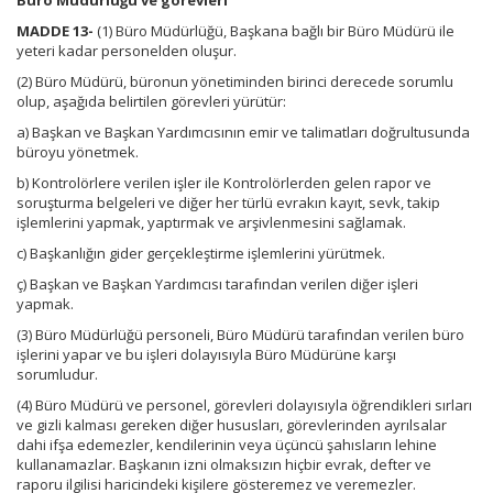
Büro Müdürlüğü ve görevleri
MADDE 13-
(1) Büro Müdürlüğü, Başkana bağlı bir Büro Müdürü ile
yeteri kadar personelden oluşur.
(2) Büro Müdürü, büronun yönetiminden birinci derecede sorumlu
olup, aşağıda belirtilen görevleri yürütür:
a) Başkan ve Başkan Yardımcısının emir ve talimatları doğrultusunda
büroyu yönetmek.
b) Kontrolörlere verilen işler ile Kontrolörlerden gelen rapor ve
soruşturma belgeleri ve diğer her türlü evrakın kayıt, sevk, takip
işlemlerini yapmak, yaptırmak ve arşivlenmesini sağlamak.
c) Başkanlığın gider gerçekleştirme işlemlerini yürütmek.
ç) Başkan ve Başkan Yardımcısı tarafından verilen diğer işleri
yapmak.
(3) Büro Müdürlüğü personeli, Büro Müdürü tarafından verilen büro
işlerini yapar ve bu işleri dolayısıyla Büro Müdürüne karşı
sorumludur.
(4) Büro Müdürü ve personel, görevleri dolayısıyla öğrendikleri sırları
ve gizli kalması gereken diğer hususları, görevlerinden ayrılsalar
dahi ifşa edemezler, kendilerinin veya üçüncü şahısların lehine
kullanamazlar. Başkanın izni olmaksızın hiçbir evrak, defter ve
raporu ilgilisi haricindeki kişilere gösteremez ve veremezler.