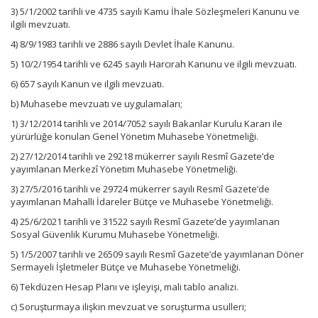
3) 5/1/2002 tarihli ve 4735 sayılı Kamu İhale Sözleşmeleri Kanunu ve
ilgili mevzuatı.
4) 8/9/1983 tarihli ve 2886 sayılı Devlet İhale Kanunu.
5) 10/2/1954 tarihli ve 6245 sayılı Harcırah Kanunu ve ilgili mevzuatı.
6) 657 sayılı Kanun ve ilgili mevzuatı.
b) Muhasebe mevzuatı ve uygulamaları;
1) 3/12/2014 tarihli ve 2014/7052 sayılı Bakanlar Kurulu Kararı ile
yürürlüğe konulan Genel Yönetim Muhasebe Yönetmeliği.
2) 27/12/2014 tarihli ve 29218 mükerrer sayılı Resmî Gazete’de
yayımlanan Merkezî Yönetim Muhasebe Yönetmeliği.
3) 27/5/2016 tarihli ve 29724 mükerrer sayılı Resmî Gazete’de
yayımlanan Mahalli İdareler Bütçe ve Muhasebe Yönetmeliği.
4) 25/6/2021 tarihli ve 31522 sayılı Resmî Gazete’de yayımlanan
Sosyal Güvenlik Kurumu Muhasebe Yönetmeliği.
5) 1/5/2007 tarihli ve 26509 sayılı Resmî Gazete’de yayımlanan Döner
Sermayeli İşletmeler Bütçe ve Muhasebe Yönetmeliği.
6) Tekdüzen Hesap Planı ve işleyişi, mali tablo analizi.
c) Soruşturmaya ilişkin mevzuat ve soruşturma usulleri;