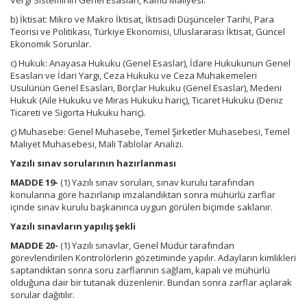
Vergi Sisteminin Genel Esasları, Kamu Maliyesi.
b) İktisat: Mikro ve Makro İktisat, İktisadi Düşünceler Tarihi, Para
Teorisi ve Politikası, Türkiye Ekonomisi, Uluslararası İktisat, Güncel
Ekonomik Sorunlar.
c) Hukuk: Anayasa Hukuku (Genel Esaslar), İdare Hukukunun Genel
Esasları ve İdari Yargı, Ceza Hukuku ve Ceza Muhakemeleri
Usulünün Genel Esasları, Borçlar Hukuku (Genel Esaslar), Medeni
Hukuk (Aile Hukuku ve Miras Hukuku hariç), Ticaret Hukuku (Deniz
Ticareti ve Sigorta Hukuku hariç).
ç) Muhasebe: Genel Muhasebe, Temel Şirketler Muhasebesi, Temel
Maliyet Muhasebesi, Mali Tablolar Analizi.
Yazılı sınav sorularının hazırlanması
MADDE 19-
(1) Yazılı sınav soruları, sınav kurulu tarafından
konularına göre hazırlanıp imzalandıktan sonra mühürlü zarflar
içinde sınav kurulu başkanınca uygun görülen biçimde saklanır.
Yazılı sınavların yapılış şekli
MADDE 20-
(1) Yazılı sınavlar, Genel Müdür tarafından
görevlendirilen Kontrolörlerin gözetiminde yapılır. Adayların kimlikleri
saptandıktan sonra soru zarflarının sağlam, kapalı ve mühürlü
olduğuna dair bir tutanak düzenlenir. Bundan sonra zarflar açılarak
sorular dağıtılır.