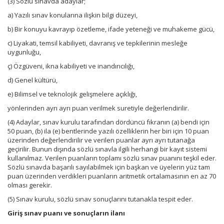
(3) Sözlü sınavda adaylar;
a) Yazılı sınav konularına ilişkin bilgi düzeyi,
b) Bir konuyu kavrayıp özetleme, ifade yeteneği ve muhakeme gücü,
c) Liyakati, temsil kabiliyeti, davranış ve tepkilerinin mesleğe
uygunluğu,
ç) Özgüveni, ikna kabiliyeti ve inandırıcılığı,
d) Genel kültürü,
e) Bilimsel ve teknolojik gelişmelere açıklığı,
yönlerinden ayrı ayrı puan verilmek suretiyle değerlendirilir.
(4) Adaylar, sınav kurulu tarafından dördüncü fıkranın (a) bendi için
50 puan, (b) ila (e) bentlerinde yazılı özelliklerin her biri için 10 puan
üzerinden değerlendirilir ve verilen puanlar ayrı ayrı tutanağa
geçirilir. Bunun dışında sözlü sınavla ilgili herhangi bir kayıt sistemi
kullanılmaz. Verilen puanların toplamı sözlü sınav puanını teşkil eder.
Sözlü sınavda başarılı sayılabilmek için başkan ve üyelerin yüz tam
puan üzerinden verdikleri puanların aritmetik ortalamasının en az 70
olması gerekir.
(5) Sınav kurulu, sözlü sınav sonuçlarını tutanakla tespit eder.
Giriş sınav puanı ve sonuçların ilanı