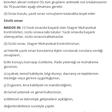
birinden alınan notların 50, tüm grupların aritmetik not ortalamasının
da 70 puandan aşağı olmaması gerekir.
(3) Sınav kurulu, yazılı sınav sonuçlarını tutanakla tespit eder.
Sözlü sınav
MADDE 36-
(1) Yazılı sınavda başarılı olan Stajyer Muhasebat
Kontrolörleri, sözlü sınava tabi tutulur. Yazılı sınavda başarılı
olamayanlar, sözlü sınava katılamazlar.
(2) Sözlü sınav, Stajyer Muhasebat Kontrolörünün;
a) Yeterlik yazılı sınav konularına ilişkin sorulacak sorulara verdiği
cevapların,
b) Bir konuyu kavrayıp özetleme, ifade yeteneği ve muhakeme
gücünün,
c) Liyakati, temsil kabiliyeti, bilgi düzeyi, davranış ve tepkilerinin
mesleğe veya göreve uygunluğunun,
ç) Özgüveni, ikna kabiliyeti ve inandırıcılığının,
d) Genel yetenek ve genel kültürünün,
e) Bilimsel ve teknolojik gelişmelere açıklığının,
değerlendirilmesi suretiyle yapılır.