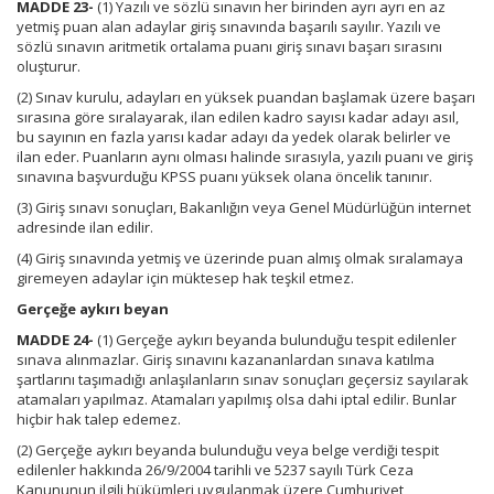
MADDE 23-
(1) Yazılı ve sözlü sınavın her birinden ayrı ayrı en az
yetmiş puan alan adaylar giriş sınavında başarılı sayılır. Yazılı ve
sözlü sınavın aritmetik ortalama puanı giriş sınavı başarı sırasını
oluşturur.
(2) Sınav kurulu, adayları en yüksek puandan başlamak üzere başarı
sırasına göre sıralayarak, ilan edilen kadro sayısı kadar adayı asıl,
bu sayının en fazla yarısı kadar adayı da yedek olarak belirler ve
ilan eder. Puanların aynı olması halinde sırasıyla, yazılı puanı ve giriş
sınavına başvurduğu KPSS puanı yüksek olana öncelik tanınır.
(3) Giriş sınavı sonuçları, Bakanlığın veya Genel Müdürlüğün internet
adresinde ilan edilir.
(4) Giriş sınavında yetmiş ve üzerinde puan almış olmak sıralamaya
giremeyen adaylar için müktesep hak teşkil etmez.
Gerçeğe aykırı beyan
MADDE 24-
(1) Gerçeğe aykırı beyanda bulunduğu tespit edilenler
sınava alınmazlar. Giriş sınavını kazananlardan sınava katılma
şartlarını taşımadığı anlaşılanların sınav sonuçları geçersiz sayılarak
atamaları yapılmaz. Atamaları yapılmış olsa dahi iptal edilir. Bunlar
hiçbir hak talep edemez.
(2) Gerçeğe aykırı beyanda bulunduğu veya belge verdiği tespit
edilenler hakkında 26/9/2004 tarihli ve 5237 sayılı Türk Ceza
Kanununun ilgili hükümleri uygulanmak üzere Cumhuriyet