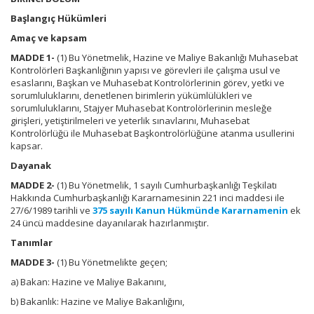
Başlangıç Hükümleri
Amaç ve kapsam
MADDE 1-
(1) Bu Yönetmelik, Hazine ve Maliye Bakanlığı Muhasebat
Kontrolörleri Başkanlığının yapısı ve görevleri ile çalışma usul ve
esaslarını, Başkan ve Muhasebat Kontrolörlerinin görev, yetki ve
sorumluluklarını, denetlenen birimlerin yükümlülükleri ve
sorumluluklarını, Stajyer Muhasebat Kontrolörlerinin mesleğe
girişleri, yetiştirilmeleri ve yeterlik sınavlarını, Muhasebat
Kontrolörlüğü ile Muhasebat Başkontrolörlüğüne atanma usullerini
kapsar.
Dayanak
MADDE 2-
(1) Bu Yönetmelik, 1 sayılı Cumhurbaşkanlığı Teşkilatı
Hakkında Cumhurbaşkanlığı Kararnamesinin 221 inci maddesi ile
27/6/1989 tarihli ve
375 sayılı Kanun Hükmünde Kararnamenin
ek
24 üncü maddesine dayanılarak hazırlanmıştır.
Tanımlar
MADDE 3-
(1) Bu Yönetmelikte geçen;
a) Bakan: Hazine ve Maliye Bakanını,
b) Bakanlık: Hazine ve Maliye Bakanlığını,