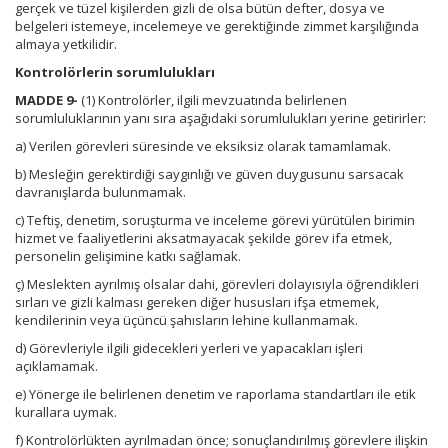
gerçek ve tüzel kişilerden gizli de olsa bütün defter, dosya ve
belgeleri istemeye, incelemeye ve gerektiğinde zimmet karşılığında
almaya yetkilidir.
Kontrolörlerin sorumlulukları
MADDE 9-
(1) Kontrolörler, ilgili mevzuatında belirlenen
sorumluluklarının yanı sıra aşağıdaki sorumlulukları yerine getirirler:
a) Verilen görevleri süresinde ve eksiksiz olarak tamamlamak.
b) Mesleğin gerektirdiği saygınlığı ve güven duygusunu sarsacak
davranışlarda bulunmamak.
c) Teftiş, denetim, soruşturma ve inceleme görevi yürütülen birimin
hizmet ve faaliyetlerini aksatmayacak şekilde görev ifa etmek,
personelin gelişimine katkı sağlamak.
ç) Meslekten ayrılmış olsalar dahi, görevleri dolayısıyla öğrendikleri
sırları ve gizli kalması gereken diğer hususları ifşa etmemek,
kendilerinin veya üçüncü şahısların lehine kullanmamak.
d) Görevleriyle ilgili gidecekleri yerleri ve yapacakları işleri
açıklamamak.
e) Yönerge ile belirlenen denetim ve raporlama standartları ile etik
kurallara uymak.
f) Kontrolörlükten ayrılmadan önce; sonuçlandırılmış görevlere ilişkin