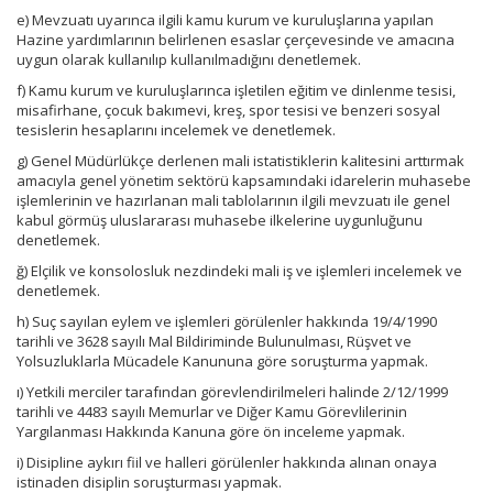
e) Mevzuatı uyarınca ilgili kamu kurum ve kuruluşlarına yapılan
Hazine yardımlarının belirlenen esaslar çerçevesinde ve amacına
uygun olarak kullanılıp kullanılmadığını denetlemek.
f) Kamu kurum ve kuruluşlarınca işletilen eğitim ve dinlenme tesisi,
misafirhane, çocuk bakımevi, kreş, spor tesisi ve benzeri sosyal
tesislerin hesaplarını incelemek ve denetlemek.
g) Genel Müdürlükçe derlenen mali istatistiklerin kalitesini arttırmak
amacıyla genel yönetim sektörü kapsamındaki idarelerin muhasebe
işlemlerinin ve hazırlanan mali tablolarının ilgili mevzuatı ile genel
kabul görmüş uluslararası muhasebe ilkelerine uygunluğunu
denetlemek.
ğ) Elçilik ve konsolosluk nezdindeki mali iş ve işlemleri incelemek ve
denetlemek.
h) Suç sayılan eylem ve işlemleri görülenler hakkında 19/4/1990
tarihli ve 3628 sayılı Mal Bildiriminde Bulunulması, Rüşvet ve
Yolsuzluklarla Mücadele Kanununa göre soruşturma yapmak.
ı) Yetkili merciler tarafından görevlendirilmeleri halinde 2/12/1999
tarihli ve 4483 sayılı Memurlar ve Diğer Kamu Görevlilerinin
Yargılanması Hakkında Kanuna göre ön inceleme yapmak.
i) Disipline aykırı fiil ve halleri görülenler hakkında alınan onaya
istinaden disiplin soruşturması yapmak.