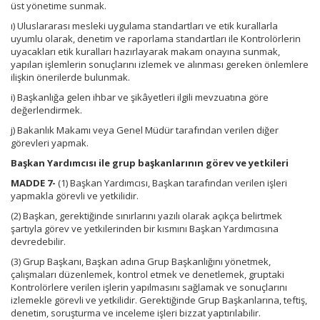
üst yönetime sunmak.
ı) Uluslararası mesleki uygulama standartları ve etik kurallarla
uyumlu olarak, denetim ve raporlama standartları ile Kontrolörlerin
uyacakları etik kuralları hazırlayarak makam onayına sunmak,
yapılan işlemlerin sonuçlarını izlemek ve alınması gereken önlemlere
ilişkin önerilerde bulunmak.
i) Başkanlığa gelen ihbar ve şikâyetleri ilgili mevzuatına göre
değerlendirmek.
j) Bakanlık Makamı veya Genel Müdür tarafından verilen diğer
görevleri yapmak.
Başkan Yardımcısı ile grup başkanlarının görev ve yetkileri
MADDE 7-
(1) Başkan Yardımcısı, Başkan tarafından verilen işleri
yapmakla görevli ve yetkilidir.
(2) Başkan, gerektiğinde sınırlarını yazılı olarak açıkça belirtmek
şartıyla görev ve yetkilerinden bir kısmını Başkan Yardımcısına
devredebilir.
(3) Grup Başkanı, Başkan adına Grup Başkanlığını yönetmek,
çalışmaları düzenlemek, kontrol etmek ve denetlemek, gruptaki
Kontrolörlere verilen işlerin yapılmasını sağlamak ve sonuçlarını
izlemekle görevli ve yetkilidir. Gerektiğinde Grup Başkanlarına, teftiş,
denetim, soruşturma ve inceleme işleri bizzat yaptırılabilir.