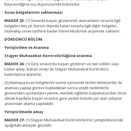
Başsavcılığına suç duyurusunda bulunulur.
Sınav belgelerinin saklanması
MADDE 25-
(1) Sınavda başarı göstererek atananların sınavla ilgili
belgeleri beş yıl, bunun dışında kalan sınavla ilgili diğer belgeler,
müteakip sınav tarihine kadar Genel Müdürlük arşivinde saklanır.
DÖRDÜNCÜ BÖLÜM
Yetiştirilme ve Atanma
Stajyer Muhasebat Kontrolörlüğüne atanma
MADDE 26-
(1) Giriş sınavında başarı gösteren ve ilan edilen sayı
kadar aday, Bakan onayı ile Stajyer Muhasebat Kontrolörü
kadrolarına atanırlar.
(2) Atamaya esas belgelerini süresi içerisinde teslim etmeyenler ile
ataması yapılıp göreve başladıktan sonra çeşitli nedenlerle
görevinden ayrılanların yerine, mesleki eğitimin başlamasından önce
olmak kaydıyla başarı sırasına göre yedek listede yer alan adaylar
arasından atama yapılabilir.
Yetiştirilmede amaç
MADDE 27-
(1) Stajyer Muhasebat Kontrolörlerinin yetiştirilmesinde
aşağıdaki amaçlar gözetilir: