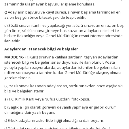
zamanında ulaşmayan başvurular işleme konulmaz.
ç) Adayların başvuru ve kayıt süresi, sınavın başlama tarihinden en
az on beş gün önce bitecek şekilde tespit edilir.
d) Sözlü sınavın tarihi ve yapılacağı yer, sözlü sınavdan en az on beş
gün önce, sözlü sınava girmeye hak kazanan adayların isimleri ile
birlikte Bakanlığın veya Genel Müdürlüğün resmi internet adresinde
ilan edilir.
Adaylardan istenecek bilgi ve belgeler
MADDE 16-
(1) Giriş sınavına katılma şartlarını taşıyan adaylardan
istenecek bilgi ve belgeler, sınav duyurusu ile ilan olunur. Posta
yoluyla yapılan başvurularda, adaylardan istenilen belgelerin, ilan
edilen son başvuru tarihine kadar Genel Müdürlüğe ulaşmış olması
gerekmektedir.
(2) Yazılı sınavı kazanan adaylardan, sözlü sınavdan önce aşağıdaki
bilgi ve belgeler istenir:
a) T.C. Kimlik Kartı veya Nüfus Cüzdanı fotokopisi.
b) Sağlıkla ilgili olarak görevini devamlı yapmaya engel bir durum
olmadığına dair yazılı beyanı.
c) Erkek adayların askerlikle ilişiği olmadığına dair beyanı.
ç) Dört adet son altı ay içerisinde çektirilmiş vesikalık fotoğraf.