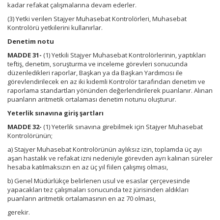
kadar refakat çalışmalarına devam ederler.
(3) Yetki verilen Stajyer Muhasebat Kontrolörleri, Muhasebat
Kontrolörü yetkilerini kullanırlar.
Denetim notu
MADDE 31-
(1) Yetkili Stajyer Muhasebat Kontrolörlerinin, yaptıkları
teftiş, denetim, soruşturma ve inceleme görevleri sonucunda
düzenledikleri raporlar, Başkan ya da Başkan Yardımcısı ile
görevlendirilecek en az iki kıdemli Kontrolör tarafından denetim ve
raporlama standartları yönünden değerlendirilerek puanlanır. Alınan
puanların aritmetik ortalaması denetim notunu oluşturur.
Yeterlik sınavına giriş şartları
MADDE 32-
(1) Yeterlik sınavına girebilmek için Stajyer Muhasebat
Kontrolörünün;
a) Stajyer Muhasebat Kontrolörünün aylıksız izin, toplamda üç ayı
aşan hastalık ve refakat izni nedeniyle görevden ayrı kalınan süreler
hesaba katılmaksızın en az üç yıl fiilen çalışmış olması,
b) Genel Müdürlükçe belirlenen usul ve esaslar çerçevesinde
yapacakları tez çalışmaları sonucunda tez jürisinden aldıkları
puanların aritmetik ortalamasının en az 70 olması,
gerekir.