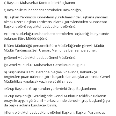
c) Başkan: Muhasebat Kontrolörleri Başkanını,
ç) Başkanlık: Muhasebat Kontrolörleri Başkanlığını,
d) Başkan Yardımcısı: Görevlerin yürütülmesinde Başkana yardımcı
olmak üzere Başkan Yardımcısı olarak görevlendirilen Muhasebat
Başkontrolörü veya Muhasebat Kontrolörünü,
e) Büro Müdürlüğü: Muhasebat Kontrolörleri Başkanlığı bünyesinde
bulunan Büro Müdürlüğünü,
f) Büro Müdürlüğü personeli: Büro Müdürlüğünde görevli; Müdür,
Müdür Yardımcısı, Şef, Uzman, Memur ve benzeri personeli,
g) Genel Müdür: Muhasebat Genel Müdürünü,
ğ) Genel Müdürlük: Muhasebat Genel Müdürlüğünü,
h) Giriş Sınavı: Kamu Personel Seçme Sınavında, Bakanlıkça
öngörülen puan türlerine göre başarılı olan adaylar arasında Genel
Müdürlükçe yapılacak yazılı ve sözlü sınavı,
ı) Grup Başkanı: Grup kurulan yerlerdeki Grup Başkanlarını,
i) Grup Başkanlığı: Gerektiğinde Genel Müdürün teklifi ve Bakanın
onayı ile uygun görülen il merkezlerinde denetim grup başkanlığı ya
da başka adlarla kurulacak birimi,
j) Kontrolör: Muhasebat Kontrolörleri Başkanı, Başkan Yardımcısı,