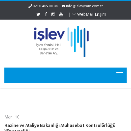
0216 465 00 96
info@islevymm.com.tr
|
WebMail Erişim
Mar
10
Hazine
yorumlar kapalı
ve
Hazine ve Maliye Bakanlığı Muhasebat Kontrolörlüğü
Maliye