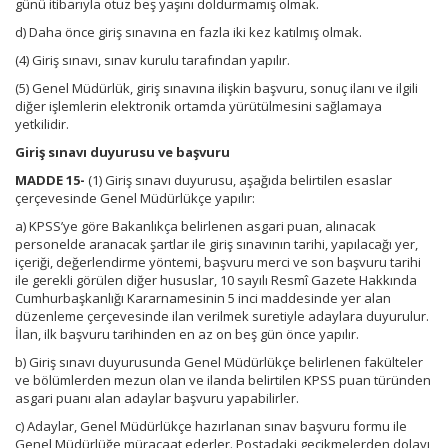
günü itibarıyla otuz beş yaşını doldurmamış olmak.
d) Daha önce giriş sınavına en fazla iki kez katılmış olmak.
(4) Giriş sınavı, sınav kurulu tarafından yapılır.
(5) Genel Müdürlük, giriş sınavına ilişkin başvuru, sonuç ilanı ve ilgili
diğer işlemlerin elektronik ortamda yürütülmesini sağlamaya
yetkilidir.
Giriş sınavı duyurusu ve başvuru
MADDE 15-
(1) Giriş sınavı duyurusu, aşağıda belirtilen esaslar
çerçevesinde Genel Müdürlükçe yapılır:
a) KPSS’ye göre Bakanlıkça belirlenen asgari puan, alınacak
personelde aranacak şartlar ile giriş sınavının tarihi, yapılacağı yer,
içeriği, değerlendirme yöntemi, başvuru merci ve son başvuru tarihi
ile gerekli görülen diğer hususlar, 10 sayılı Resmî Gazete Hakkında
Cumhurbaşkanlığı Kararnamesinin 5 inci maddesinde yer alan
düzenleme çerçevesinde ilan verilmek suretiyle adaylara duyurulur.
İlan, ilk başvuru tarihinden en az on beş gün önce yapılır.
b) Giriş sınavı duyurusunda Genel Müdürlükçe belirlenen fakülteler
ve bölümlerden mezun olan ve ilanda belirtilen KPSS puan türünden
asgari puanı alan adaylar başvuru yapabilirler.
c) Adaylar, Genel Müdürlükçe hazırlanan sınav başvuru formu ile
Genel Müdürlüğe müracaat ederler. Postadaki gecikmelerden dolayı