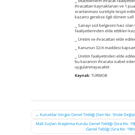
⎯ Mükelleflerin ihracat faaliyetle
ihracattan kaynaklanan ve 1 puan
oranlanması suretiyle tespit edil
kazancı gerekse ilgili dönem saf
⎯ Sanayi sicil belgesini haiz olan
faaliyetlerinden elde ettikleri ka
⎯ Üretim ve ihracattan elde edil
⎯ Kanunun 32/A maddesi kapsamınd
⎯ Üretim faaliyetinden elde edile
bu kazancın ihracata isabet eden 
uygulanmayacaktır.
Kaynak:
TÜRMOB
Post
←
Kurumlar Vergisi Genel Tebliği (Seri No: 1)’nde Değişik
navigation
Mali Suçları Araştırma Kurulu Genel Tebliği (Sıra No: 19)
Genel Tebliği (Sıra No: 19)’