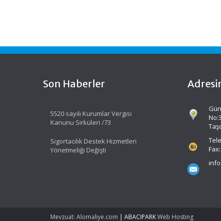
Son Haberler
Adresi
Gün
5520 sayılı Kurumlar Vergisi
No:
Kanunu Sirküleri /73
Taş
Tele
Sigortacılık Destek Hizmetleri
Fax:
Yönetmeliği Değişti
inf
Mevzuat: Alomaliye.com
|
ABACIPARK
Web Hosting