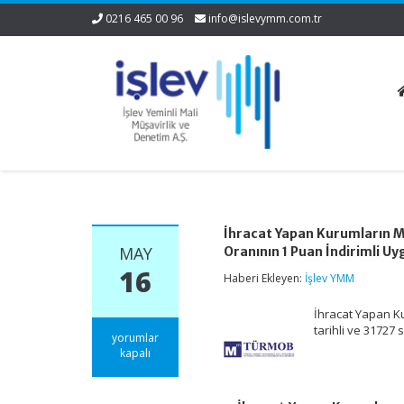
0216 465 00 96
info@islevymm.com.tr
İhracat Yapan Kurumların M
MAY
Oranının 1 Puan İndirimli U
16
Haberi Ekleyen:
İşlev YMM
İhracat Yapan Ku
tarihli ve 31727
İhracat
yorumlar
Yapan
kapalı
Kurumların
Münhasıran
İhracattan