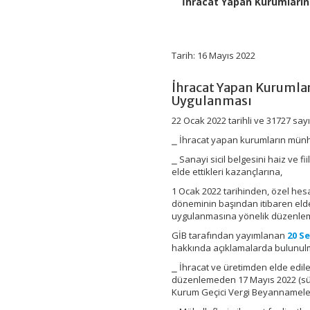
İhracat Yapan Kurumların 
Elde
Ettikleri
Kazançlarına
Kurumlar
Vergisi
Tarih: 16 Mayıs 2022
Oranının
1
İhracat Yapan Kurumlar
Puan
Uygulanması
İndirimli
Uygulanması
22 Ocak 2022 tarihli ve 31727 sa
için
⎯ İhracat yapan kurumların münha
⎯ Sanayi sicil belgesini haiz ve f
elde ettikleri kazançlarına,
1 Ocak 2022 tarihinden, özel he
döneminin başından itibaren elde
uygulanmasına yönelik düzenle
GİB tarafından yayımlanan
20 Se
hakkında açıklamalarda bulunul
⎯ İhracat ve üretimden elde edile
düzenlemeden 17 Mayıs 2022 (süre
Kurum Geçici Vergi Beyannameler