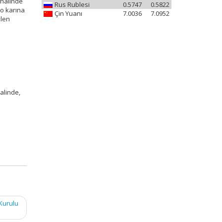
 halinde
Rus Rublesi
0.5747
0.5822
ço karına
Çin Yuanı
7.0036
7.0952
ilen
alinde,
 Kurulu