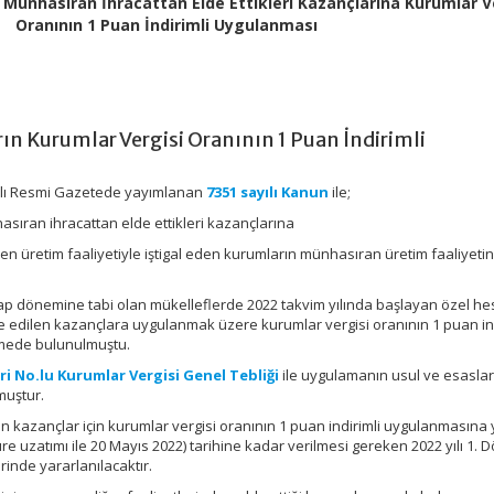
Münhasıran İhracattan Elde Ettikleri Kazançlarına Kurumlar V
Oranının 1 Puan İndirimli Uygulanması
ın Kurumlar Vergisi Oranının 1 Puan İndirimli
yılı Resmi Gazetede yayımlanan
7351 sayılı Kanun
ile;
sıran ihracattan elde ettikleri kazançlarına
iilen üretim faaliyetiyle iştigal eden kurumların münhasıran üretim faaliyet
sap dönemine tabi olan mükelleflerde 2022 takvim yılında başlayan özel h
 edilen kazançlara uygulanmak üzere kurumlar vergisi oranının 1 puan ind
mede bulunulmuştu.
ri No.lu Kurumlar Vergisi Genel Tebliği
ile uygulamanın usul ve esaslar
muştur.
n kazançlar için kurumlar vergisi oranının 1 puan indirimli uygulanmasına 
 uzatımı ile 20 Mayıs 2022) tarihine kadar verilmesi gereken 2022 yılı 1.
inde yararlanılacaktır.