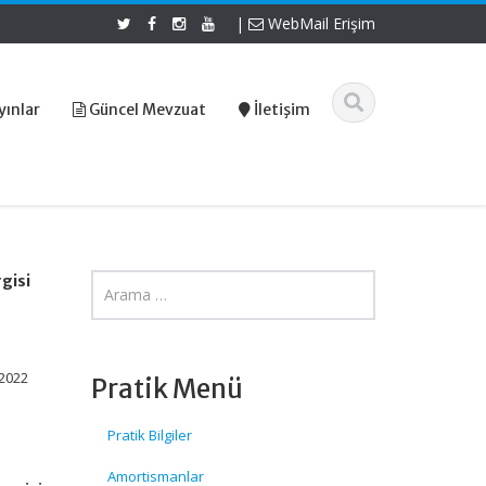
|
WebMail Erişim
yınlar
Güncel Mevzuat
İletişim
gisi
 2022
Pratik Menü
Pratik Bilgiler
Amortismanlar