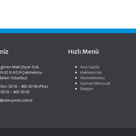
miz
Hızlı Menü
gören Mah.Diyar Sok.
Ana Sayfa
30-32 K:4 D:9 Çekmeköy-
Hakkımızda
delen /İstanbul
Hizmetlerimiz
Güncel Mevzuat
fon: 0216 – 465 00 96 (Pbx)
İletişim
 0216 – 465 00 92
o@islevymm.com.tr