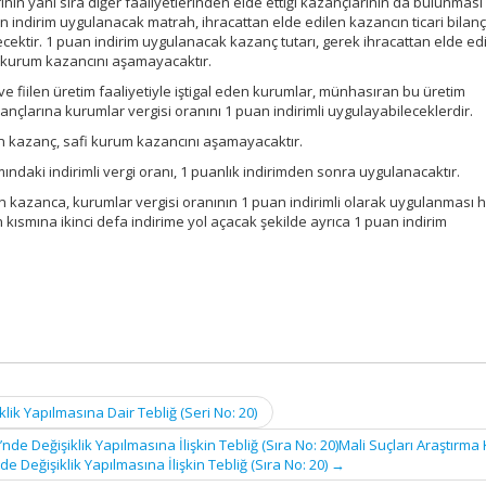
rinin yanı sıra diğer faaliyetlerinden elde ettiği kazançlarının da bulunması
 indirim uygulanacak matrah, ihracattan elde edilen kazancın ticari bilan
ecektir. 1 puan indirim uygulanacak kazanç tutarı, gerek ihracattan elde ed
i kurum kazancını aşamayacaktır.
 ve fiilen üretim faaliyetiyle iştigal eden kurumlar, münhasıran bu üretim
zançlarına kurumlar vergisi oranını 1 puan indirimli uygulayabileceklerdir.
en kazanç, safi kurum kazancını aşamayacaktır.
aki indirimli vergi oranı, 1 puanlık indirimden sonra uygulanacaktır.
n kazanca, kurumlar vergisi oranının 1 puan indirimli olarak uygulanması h
kısmına ikinci defa indirime yol açacak şekilde ayrıca 1 puan indirim
lik Yapılmasına Dair Tebliğ (Seri No: 20)
’nde Değişiklik Yapılmasına İlişkin Tebliğ (Sıra No: 20)Mali Suçları Araştırma
nde Değişiklik Yapılmasına İlişkin Tebliğ (Sıra No: 20)
→