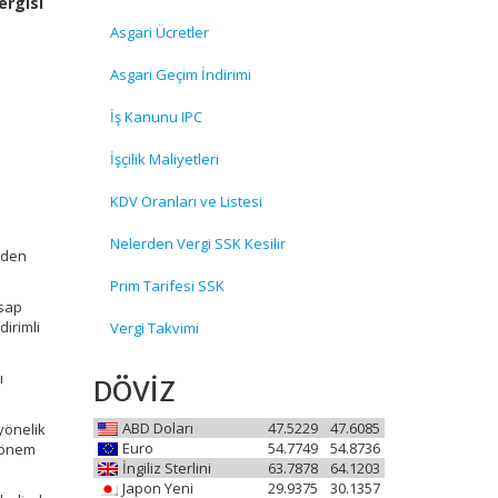
ergisi
Asgari Ücretler
Asgari Geçim İndirimi
İş Kanunu IPC
İşçilik Maliyetleri
KDV Oranları ve Listesi
Nelerden Vergi SSK Kesilir
inden
Prim Tarifesi SSK
esap
irimli
Vergi Takvimi
ı
DÖVİZ
ABD Doları
47.5229
47.6085
yönelik
Euro
54.7749
54.8736
 Dönem
İngiliz Sterlini
63.7878
64.1203
Japon Yeni
29.9375
30.1357