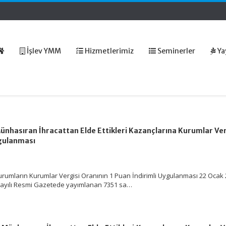
İşlev YMM
Hizmetlerimiz
Seminerler
Ya
ünhasıran İhracattan Elde Ettikleri Kazançlarına Kurumlar Ver
ygulanması
rumların Kurumlar Vergisi Oranının 1 Puan İndirimli Uygulanması 22 Ocak
 sayılı Resmi Gazetede yayımlanan 7351 sa…