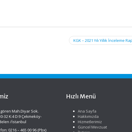
KGK – 2021 Yılı Yıllık İnceleme R
miz
Hızlı Menü
gören Mah.Diyar Sok.
Ana Sayfa
30-32 K:4 D:9 Çekmeköy-
Hakkımızda
delen /İstanbul
Hizmetlerimiz
Güncel Mevzuat
fon: 0216 – 465 00 96 (Pbx)