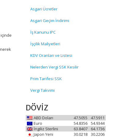
Asgari Ücretler
Asgari Geçim İndirimi
İş Kanunu IPC
içinde
İşçilik Maliyetleri
enerek
KDV Oranları ve Listesi
Nelerden Vergi SSK Kesilir
Prim Tarifesi SSK
Vergi Takvimi
DÖVİZ
ABD Doları
47.5055
47.5911
Euro
54.8356
54.9344
İngiliz Sterlini
63.8407
64.1736
Japon Yeni
30.0218
30.2206