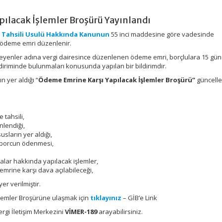
ılacak İşlemler Broşürü Yayınlandı
ın Tahsili Usulü Hakkında Kanunun
55 inci maddesine göre vadesinde
 ödeme emri düzenlenir.
enler adına vergi dairesince düzenlenen ödeme emri, borçlulara 15 gün 
diriminde bulunmaları konusunda yapılan bir bildirimdir.
n yer aldığı “
Ödeme Emrine Karşı Yapılacak İşlemler Broşürü”
güncell
 tahsili,
lendiği,
ların yer aldığı,
 borcun ödenmesi,
alar hakkında yapılacak işlemler,
rine karşı dava açılabileceği,
yer verilmiştir.
lemler Broşürüne ulaşmak için
tıklayınız
– GİB’e Link
ergi İletişim Merkezini
VİMER-189
arayabilirsiniz.