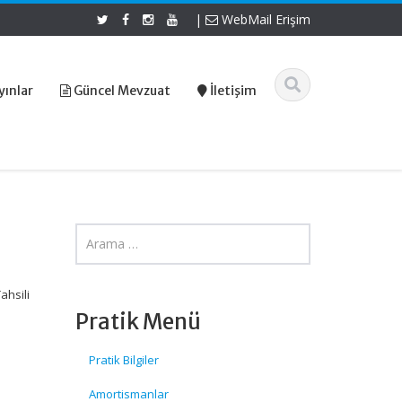
|
WebMail Erişim
yınlar
Güncel Mevzuat
İletişim
ahsili
Pratik Menü
Pratik Bilgiler
Amortismanlar