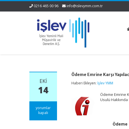
0216 465 00 96
info@islevymm.com.tr
Ödeme Emrine Karşı Yapılac
EKI
Haberi Ekleyen:
İşlev YMM
14
Ödeme Emrine Kar
Usulü Hakkında
Ödeme
yorumlar
Emrine
kapalı
Karşı
Yapılacak
Ödeme E
İşlemler