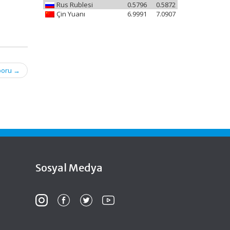
Rus Rublesi
0.5796
0.5872
Çin Yuanı
6.9991
7.0907
aporu
→
Sosyal Medya