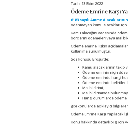
Broşürü
Tarih: 13 Ekim 2022
Yayınlandı
Ödeme Emrine Karşı Yap
için
6183 sayılı Amme Alacakların
ödenmeyen kamu alacakları için
Kamu alacağını vadesinde ödemey
borçlarını ödemeleri veya mal bil
Ödeme emrine ilişkin açıklamaları
kullanıma sunulmuştur.
Söz konusu Broşürde;
Kamu alacaklarının takip ve
Ödeme emrinin niçin düzen
Ödeme emrinde hangi husus
Ödeme emrinde belirtilen
Mal bildirimi,
Mal bildiriminde bulunmay
Hangi durumlarda ödeme em
gibi konularda açıklayıcı bilgilere 
Ödeme Emrine Karşı Yapılacak İş
Konu hakkında detaylı bilgi için V