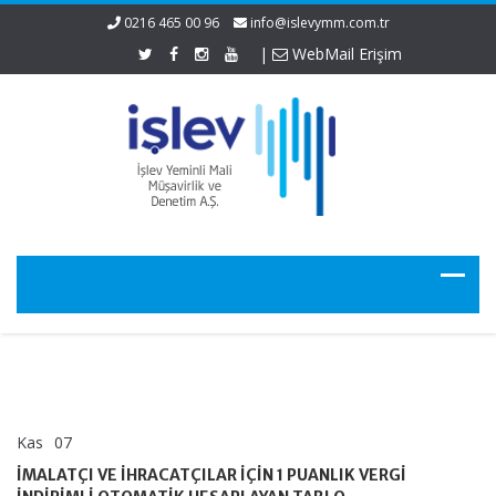
0216 465 00 96
info@islevymm.com.tr
|
WebMail Erişim
Kas
07
İMALATÇI
yorumlar kapalı
VE
İMALATÇI VE İHRACATÇILAR İÇİN 1 PUANLIK VERGİ
İHRACATÇILAR