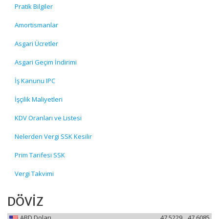
Pratik Bilgiler
Amortismanlar
Asgari Ücretler
Asgari Geçim İndirimi
İş Kanunu IPC
İşçilik Maliyetleri
KDV Oranları ve Listesi
Nelerden Vergi SSK Kesilir
Prim Tarifesi SSK
Vergi Takvimi
DÖVİZ
ABD Doları
47.5229
47.6085