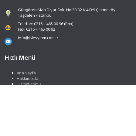
Güngören Mah.Diyar Sok. No:30-32 K:4 D:9 Çekmeköy-
Taşdelen /İstanbul
Telefon: 0216 – 465 00 96 (Pbx)
Fax: 0216 – 465 00 92
info@islevymm.com.tr
Hızlı Menü
Ana Sayfa
Hakkımızda
Hizmetlerimiz
Güncel Mevzuat
İletişim
Sosyal Medya