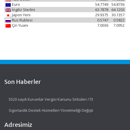
Euro
54.7749
54.8736
İngiliz Sterlini
63.7878
64.1203
Japon Yeni
29.9375
30.1357
Rus Rublesi
0.5747
0.5822
Çin Yuanı
7.0036
7.0952
Son Haberler
5520 sayılı Kurumlar Vergisi Kanunu Sirküleri /73
Sigortacılık Destek Hizmetleri Yönetmeliği Değişti
Adresimiz