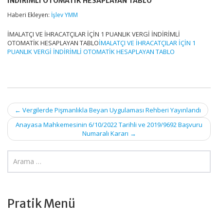
İNDİRİMLİ OTOMATİK HESAPLAYAN TABLO
İÇİN
1
Haberi Ekleyen:
İşlev YMM
PUANLIK
VERGİ
İMALATÇI VE İHRACATÇILAR İÇİN 1 PUANLIK VERGİ İNDİRİMLİ
İNDİRİMLİ
OTOMATİK HESAPLAYAN TABLO
OTOMATİK
İMALATÇI VE İHRACATÇILAR İÇİN 1
HESAPLAYAN
PUANLIK VERGİ İNDİRİMLİ OTOMATİK HESAPLAYAN TABLO
TABLO
için
Post
←
Vergilerde Pişmanlıkla Beyan Uygulaması Rehberi Yayınlandı
navigation
Anayasa Mahkemesinin 6/10/2022 Tarihli ve 2019/9692 Başvuru
Numaralı Kararı
→
Pratik Menü