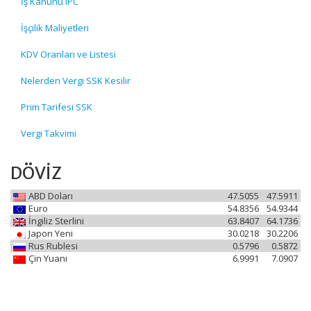
İş Kanunu IPC
İşçilik Maliyetleri
KDV Oranları ve Listesi
Nelerden Vergi SSK Kesilir
Prim Tarifesi SSK
Vergi Takvimi
DÖVİZ
ABD Doları
47.5055
47.5911
Euro
54.8356
54.9344
İngiliz Sterlini
63.8407
64.1736
Japon Yeni
30.0218
30.2206
Rus Rublesi
0.5796
0.5872
Çin Yuanı
6.9991
7.0907