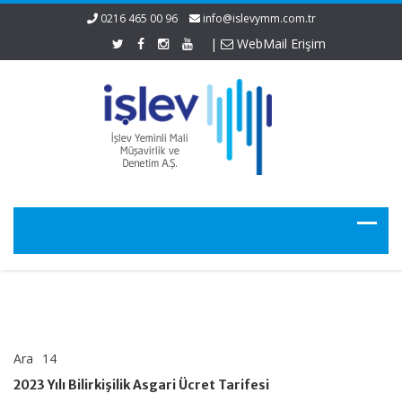
0216 465 00 96
info@islevymm.com.tr
|
WebMail Erişim
Ara
14
2023
yorumlar kapalı
Yılı
2023 Yılı Bilirkişilik Asgari Ücret Tarifesi
Bilirkişilik