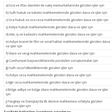
a) İcra ve iflas daireleri ile satış memurluklarında görülen işler için
b) Sulh hukuk ve tüketici mahkemelerinde görülen dava ve işler için
c) İcra hukuk ve icra ceza mahkemelerinde görülen dava ve işler için
ç) Asliye hukuk mahkemelerinde görülen dava ve işler için
d) Aile, iş ve kadastro mahkemelerinde görülen dava ve işler için
e) Asliye ticaret ile fikri ve sınaî haklar mahkemelerinde görülen dava
ve işler için
f) İdare ve vergi mahkemelerinde görülen dava ve işler için
g) Cumhuriyet başsavcılıklarında yürütülen soruşturmalar için
ğ) Sulh ceza hâkimliklerinde görülen işler için
h) Asliye ceza mahkemelerinde görülen dava ve işler için
ı) Ağır ceza mahkemelerinde görülen dava ve işler için
i) Bölge adliye ve bölge idare mahkemelerinde görülen dava ve işler
için
j) Yargıtay ve Danıştay’da ilk derece mahkemesi sıfatıyla görülen
dava ve işler için
Tarifede belirtilen ücretlerin artırılması