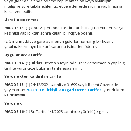
veya gider adı altında ödeme yapılmamasına veya aykırılığın
niteliğine göre takdir edilen ücret ve giderlerde indirim yapılmasına
karar verilebilir.
Ücretin ödenmesi
MADDE 13-
(1) Görevli personel tarafından bilirkişi ücretinden vergi
kesintisi yapıldıktan sonra kalanı bilirkişiye ödenir.
(2) 5 inci maddeye göre belirlenen giderler herhangi bir kesinti
yapılmaksızın ayrı bir sarf kararına istinaden ödenir.
Uygulanacak tarife
MADDE 14-
(1) Bilirkişi ücretinin tayininde, görevlendirmenin yapıldığı
tarihte yürürlükte bulunan tarife esas alınır.
Yürürlükten kaldırılan tarife
MADDE 15-
(1) 24/12/2021 tarihli ve 31699 sayılı Resmî Gazete’de
yayımlanan
2022 Yılı Bilirkişilik Asgari Ücret Tarifesi
yürürlükten
kaldırılmıştır.
Yürürlük
MADDE 16-
(1) Bu Tarife 1/1/2023 tarihinde yürürlüğe girer.