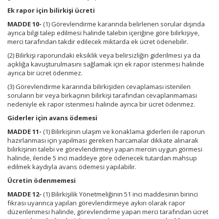
Ek rapor için bilirkişi ücreti
MADDE 10-
(1) Görevlendirme kararında belirlenen sorular dışında
ayrıca bilgi talep edilmesi halinde talebin içeriğine göre bilirkişiye,
merci tarafından takdir edilecek miktarda ek ücret ödenebilir.
(2) Bilirkişi raporundaki eksiklik veya belirsizliğin giderilmesi ya da
açıklığa kavuşturulmasını sağlamak için ek rapor istenmesi halinde
ayrıca bir ücret ödenmez.
(3) Görevlendirme kararında bilirkişiden cevaplaması istenilen
soruların bir veya birkaçının bilirkişi tarafından cevaplanmaması
nedeniyle ek rapor istenmesi halinde ayrıca bir ücret ödenmez.
Giderler için avans ödemesi
MADDE 11-
(1) Bilirkişinin ulaşım ve konaklama giderleri ile raporun
hazırlanması için yapılması gereken harcamalar dikkate alınarak
bilirkişinin talebi ve görevlendirmeyi yapan merciin uygun görmesi
halinde, ileride 5 inci maddeye göre ödenecek tutardan mahsup
edilmek kaydıyla avans ödemesi yapılabilir.
Ücretin ödenmemesi
MADDE 12-
(1) Bilirkişilik Yönetmeliğinin 51 inci maddesinin birinci
fıkrası uyarınca yapılan görevlendirmeye aykırı olarak rapor
düzenlenmesi halinde, görevlendirme yapan merci tarafından ücret