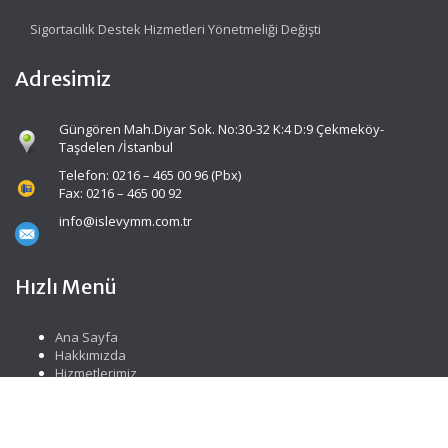
Sigortacılık Destek Hizmetleri Yönetmeliği Değişti
Adresimiz
Güngören Mah.Diyar Sok. No:30-32 K:4 D:9 Çekmeköy-
Taşdelen /İstanbul
Telefon: 0216 – 465 00 96 (Pbx)
Fax: 0216 – 465 00 92
info@islevymm.com.tr
Hızlı Menü
Ana Sayfa
Hakkımızda
Hizmetlerimiz
Güncel Mevzuat
İletişim