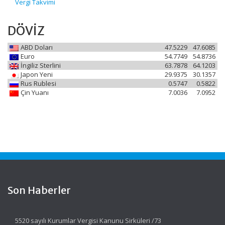
Vergi Takvimi
DÖVİZ
ABD Doları
47.5229
47.6085
Euro
54.7749
54.8736
İngiliz Sterlini
63.7878
64.1203
Japon Yeni
29.9375
30.1357
Rus Rublesi
0.5747
0.5822
Çin Yuanı
7.0036
7.0952
Son Haberler
5520 sayılı Kurumlar Vergisi Kanunu Sirküleri /73