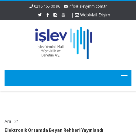
0216 465 00 96
info@islevymm.com.tr
|
WebMail Erişim
Ara
21
Elektronik
yorumlar kapalı
Ortamda
Elektronik Ortamda Beyan Rehberi Yayınlandı
Beyan