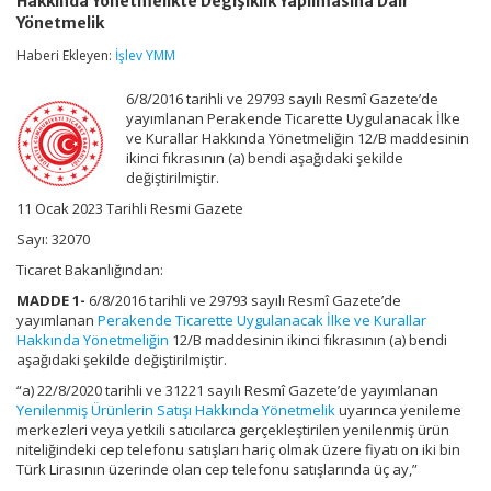
Hakkında Yönetmelikte Değişiklik Yapılmasına Dair
İlke
ve
Yönetmelik
Kurallar
Haberi Ekleyen:
İşlev YMM
Hakkında
Yönetmelikte
Değişiklik
6/8/2016 tarihli ve 29793 sayılı Resmî Gazete’de
Yapılmasına
yayımlanan Perakende Ticarette Uygulanacak İlke
Dair
ve Kurallar Hakkında Yönetmeliğin 12/B maddesinin
Yönetmelik
ikinci fıkrasının (a) bendi aşağıdaki şekilde
için
değiştirilmiştir.
11 Ocak 2023 Tarihli Resmi Gazete
Sayı: 32070
Ticaret Bakanlığından:
MADDE 1-
6/8/2016 tarihli ve 29793 sayılı Resmî Gazete’de
yayımlanan
Perakende Ticarette Uygulanacak İlke ve Kurallar
Hakkında Yönetmeliğin
12/B maddesinin ikinci fıkrasının (a) bendi
aşağıdaki şekilde değiştirilmiştir.
“a) 22/8/2020 tarihli ve 31221 sayılı Resmî Gazete’de yayımlanan
Yenilenmiş Ürünlerin Satışı Hakkında Yönetmelik
uyarınca yenileme
merkezleri veya yetkili satıcılarca gerçekleştirilen yenilenmiş ürün
niteliğindeki cep telefonu satışları hariç olmak üzere fiyatı on iki bin
Türk Lirasının üzerinde olan cep telefonu satışlarında üç ay,”