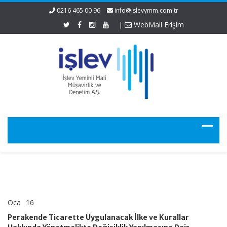
0216 465 00 96
info@islevymm.com.tr
|
WebMail Erişim
Oca
16
Perakende
yorumlar kapalı
Ticarette
Perakende Ticarette Uygulanacak İlke ve Kurallar
Uygulanacak