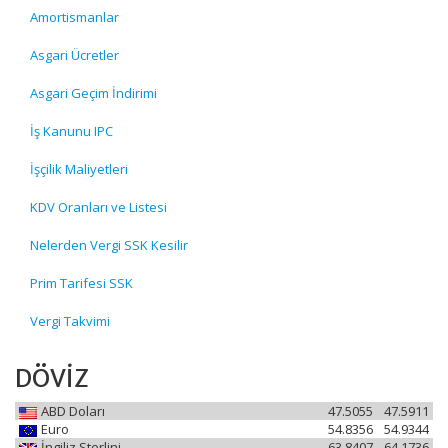
Amortismanlar
Asgari Ücretler
Asgari Geçim İndirimi
İş Kanunu IPC
İşçilik Maliyetleri
KDV Oranları ve Listesi
Nelerden Vergi SSK Kesilir
Prim Tarifesi SSK
Vergi Takvimi
DÖVİZ
ABD Doları
47.5055
47.5911
Euro
54.8356
54.9344
İngiliz Sterlini
63.8407
64.1736