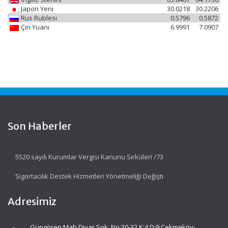
Japon Yeni
30.0218
30.2206
Rus Rublesi
0.5796
0.5872
Çin Yuanı
6.9991
7.0907
Son Haberler
5520 sayılı Kurumlar Vergisi Kanunu Sirküleri /73
Sigortacılık Destek Hizmetleri Yönetmeliği Değişti
Adresimiz
Güngören Mah.Diyar Sok. No:30-32 K:4 D:9 Çekmeköy-