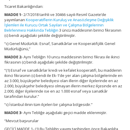
Ticaret Bakanlığından:
MADDE 1-
2/7/2018 tarihli ve 30466 sayılı Resmî Gazete’de
yayımlanan
Kooperatiflerin Kuruluş ve Anasözleşme Değişiklik
İşlemleri ile Kurucu Ortak Sayıları ve Çalışma Bölgelerinin
Belirlenmesi Hakkında Tebliğin
3 üncü maddesinin birinci fıkrasının
(c) bendi aşağıdaki şekilde değiştirilmiştir.
“c) Genel Müdürlük: Esnaf, Sanatkârlar ve Kooperatifçilik Genel
Müdürlüğünü,”
MADDE 2-
Aynı Tebliğin 10 uncu maddesinin birinci fıkrası ile ikinci
fıkrasının (c) bendi aşağıdaki şekilde değiştirilmiştir.
“(1) Esnaf ve sanatkârlar kredi ve kefalet kooperatifi, bu maddenin
ikinci fıkrasının (c) bendi ile Ek-1’de yer alan çalışma bölgelerinde en
az 3.000, büyükşehir belediyesi olan illerin diğer ilçelerinde en az
2.000, büyükşehir belediyesi olmayan illerin merkez ilçesinde en az
2.000, diğer ilçelerinde ise en az 1.000 esnaf veya sanatkâr
tarafından kurulur.”
“c) İstanbul ilinin tüm ilçeleri bir çalışma bölgesidir.”
MADDE 3-
Aynı Tebliğe aşağıdaki geçici madde eklenmiştir.
“Mevcut başvurular
GEÇİCİ MADDE 1- (1) Bu Tebliğin yayımı tarihinden önce Bakanlığa