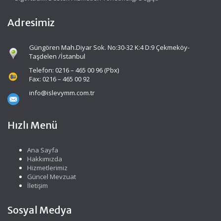
Adresimiz
Güngören Mah.Diyar Sok. No:30-32 K:4 D:9 Çekmeköy-
Taşdelen /İstanbul
Telefon: 0216 – 465 00 96 (Pbx)
Fax: 0216 – 465 00 92
info@islevymm.com.tr
Hızlı Menü
Ana Sayfa
Hakkımızda
Hizmetlerimiz
Güncel Mevzuat
İletişim
Sosyal Medya