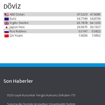
DÖVİZ
ABD Doları
47.5229
47.6085
Euro
54.7749
54.8736
İngiliz Sterlini
63.7878
64.1203
Japon Yeni
29.9375
30.1357
Rus Rublesi
0.5747
0.5822
Çin Yuanı
7.0036
7.0952
Son Haberler
5520 sayılı Kurumlar Vergisi Kanunu Sirküleri /73
Sigortacılık Destek Hizmetleri Yönetmeliği Değişti