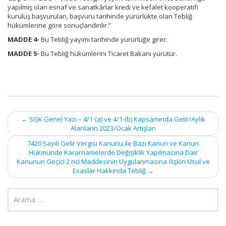
yapılmış olan esnaf ve sanatkârlar kredi ve kefalet kooperatifi
kuruluş başvuruları, başvuru tarihinde yürürlükte olan Tebliğ
hükümlerine göre sonuçlandırılır.”
MADDE 4-
Bu Tebliğ yayımı tarihinde yürürlüğe girer.
MADDE 5-
Bu Tebliğ hükümlerini Ticaret Bakanı yürütür.
Post
←
SGK Genel Yazı – 4/1-(a) ve 4/1-(b) Kapsamında Gelir/Aylık
Alanların 2023/Ocak Artışları
navigation
7420 Sayılı Gelir Vergisi Kanunu ile Bazı Kanun ve Kanun
Hükmünde Kararnamelerde Değişiklik Yapılmasına Dair
Kanunun Geçici 2 nci Maddesinin Uygulanmasına İlişkin Usul ve
Esaslar Hakkında Tebliğ
→