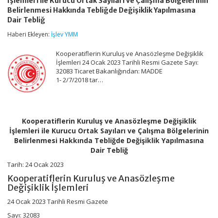
İşlemleri ile Kurucu Ortak Sayıları ve Çalışma Bölgelerinin
Anasözleşme
Değişiklik
Belirlenmesi Hakkında Tebliğde Değişiklik Yapılmasına
İşlemleri
Dair Tebliğ
ile
Haberi Ekleyen:
Kurucu
İşlev YMM
Ortak
Sayıları
Kooperatiflerin Kuruluş ve Anasözleşme Değişiklik
ve
İşlemleri 24 Ocak 2023 Tarihli Resmi Gazete Sayı:
Çalışma
32083 Ticaret Bakanlığından: MADDE
Bölgelerinin
1- 2/7/2018 tar…
Belirlenmesi
Hakkında
Tebliğde
Değişiklik
Yapılmasına
Kooperatiflerin Kuruluş ve Anasözleşme Değişiklik
Dair
İşlemleri ile Kurucu Ortak Sayıları ve Çalışma Bölgelerinin
Tebliğ
Belirlenmesi Hakkında Tebliğde Değişiklik Yapılmasına
için
Dair Tebliğ
Tarih: 24 Ocak 2023
Kooperatiflerin Kuruluş ve Anasözleşme
Değişiklik İşlemleri
24 Ocak 2023 Tarihli Resmi Gazete
Sayı: 32083