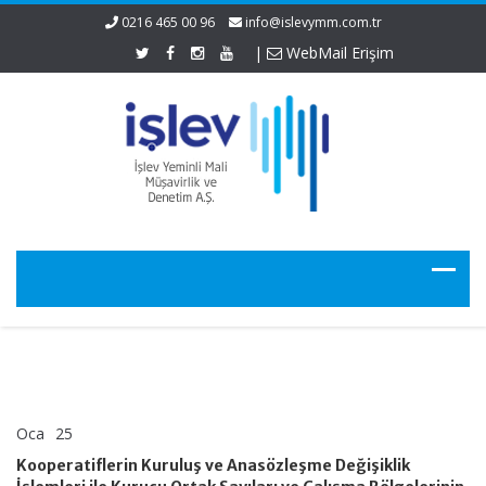
0216 465 00 96
info@islevymm.com.tr
|
WebMail Erişim
Oca
25
Kooperatiflerin
yorumlar kapalı
Kuruluş
Kooperatiflerin Kuruluş ve Anasözleşme Değişiklik
ve