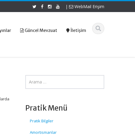
|
WebMail Erişim
yınlar
Güncel Mevzuat
İletişim
nlarda
Pratik Menü
Pratik Bilgiler
Amortismanlar