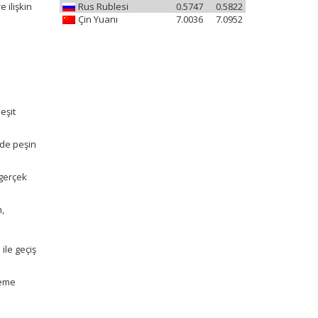
 ilişkin
Rus Rublesi
0.5747
0.5822
Çin Yuanı
7.0036
7.0952
m
eşit
nde peşin
 gerçek
n,
ile geçiş
deme