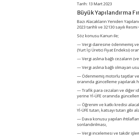
Tarih: 13 Mart 2023
Büyük Yapılandırma Fır
Bazı Alacakların Yeniden Yapıland
2023 tarihli ve 32130 sayılı Resm
Söz konusu Kanun ile;
— Vergi dairesine ödenmemiş verg
(Yurt İçi Üretici Fiyat Endeksi)
— Vergi aslına bağlı cezaların (ve
— Vergi aslına bağlı olmayan usul
— Ödenmemiş motorlu taşıtlar verg
oranında güncelleme yapılarak 
— Trafik para cezaları ve diğer i
yerine Yİ-ÜFE oranında güncell
— Öğrenim ve katkı kredisi alacak
Yİ-ÜFE tutarı, katsayı tutarı gi
— Dava konusu yapılan ihtilafların 
sonlandırılması,
— Vergi incelemesi ve takdir işle