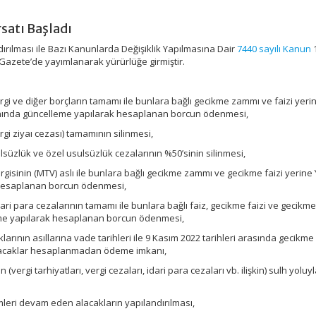
satı Başladı
ırılması ile Bazı Kanunlarda Değişiklik Yapılmasına Dair
7440 sayılı Kanun
i Gazete’de yayımlanarak yürürlüğe girmiştir.
i ve diğer borçların tamamı ile bunlara bağlı gecikme zammı ve faizi yeri
 oranında güncelleme yapılarak hesaplanan borcun ödenmesi,
rgi ziyaı cezası) tamamının silinmesi,
süzlük ve özel usulsüzlük cezalarının %50’sinin silinmesi,
isinin (MTV) aslı ile bunlara bağlı gecikme zammı ve gecikme faizi yerine 
hesaplanan borcun ödenmesi,
dari para cezalarının tamamı ile bunlara bağlı faiz, gecikme faizi ve gecik
eme yapılarak hesaplanan borcun ödenmesi,
larının asıllarına vade tarihleri ile 9 Kasım 2022 tarihleri arasında gecikm
bi alacaklar hesaplanmadan ödeme imkanı,
(vergi tarhiyatları, vergi cezaları, idari para cezaları vb. ilişkin) sulh yoluy
mleri devam eden alacakların yapılandırılması,