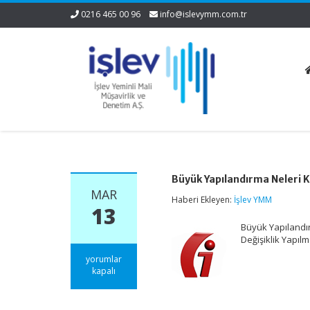
0216 465 00 96
info@islevymm.com.tr
Büyük Yapılandırma Neleri 
MAR
Haberi Ekleyen:
İşlev YMM
13
Büyük Yapılandır
Değişiklik Yapıl
Büyük
yorumlar
Yapılandırma
kapalı
Neleri
Kapsıyor?
için