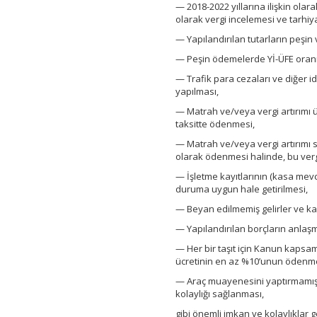
— 2018-2022 yıllarına ilişkin olar
olarak vergi incelemesi ve tarhi
— Yapılandırılan tutarların peşi
— Peşin ödemelerde Yİ-ÜFE oranı
— Trafik para cezaları ve diğer i
yapılması,
— Matrah ve/veya vergi artırımı 
taksitte ödenmesi,
— Matrah ve/veya vergi artırımı 
olarak ödenmesi halinde, bu verg
— İşletme kayıtlarının (kasa mevc
duruma uygun hale getirilmesi,
— Beyan edilmemiş gelirler ve ka
— Yapılandırılan borçların anlaşm
— Her bir taşıt için Kanun kapsamı
ücretinin en az %10’unun ödenmes
— Araç muayenesini yaptırmamış 
kolaylığı sağlanması,
gibi önemli imkan ve kolaylıklar get