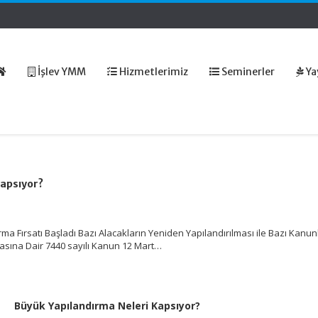
İşlev YMM
Hizmetlerimiz
Seminerler
Ya
Kapsıyor?
ma Fırsatı Başladı Bazı Alacakların Yeniden Yapılandırılması ile Bazı Kanu
masına Dair 7440 sayılı Kanun 12 Mart…
Büyük Yapılandırma Neleri Kapsıyor?