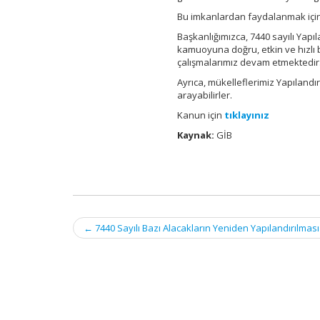
Bu imkanlardan faydalanmak içi
Başkanlığımızca, 7440 sayılı Ya
kamuoyuna doğru, etkin ve hızlı b
çalışmalarımız devam etmektedir
Ayrıca, mükelleflerimiz Yapılandır
arayabilirler.
Kanun için
tıklayınız
Kaynak:
GİB
Post
←
7440 Sayılı Bazı Alacakların Yeniden Yapılandırılm
navigation