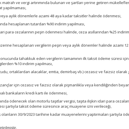
ak matrah ve vergi artırımında bulunan ve şartları yerine getiren mükelleflere
yat yapılmaması,
n veya aylık dönemlerle azami 48 aya kadar taksitler halinde ödenmesi,
nda hesaplanan tutardan %90 indirim yapılması,
dari para cezalarının peşin ödenmesi halinde, ceza asıllarından %25 indiri
üzerine hesaplanan vergilerin peşin veya aylık dönemler halinde azami 12 
sonucunda tahakkuk eden vergilerin tamamının ilk taksit ödeme süresi içi
ilerden %10 indirim yapılması,
udu, ortaklardan alacaklar, emtia, demirbaş vb.) cezasız ve faizsiz olarak
zançlar için cezasız ve faizsiz olarak pişmanlıkla veya kendiliğinden beya
alı bankaların kredi kartı ile ödenmesi,
nda ödenecek olan motorlu taşıtlar vergisi, taşıta ilişkin idari para cezaları 
i şartıyla taksit ödeme süresince araç muayene izni verileceği,
olanların 30/9/2023 tarihine kadar muayenelerini yaptırmaları şartıyla ö
irilmiştir.