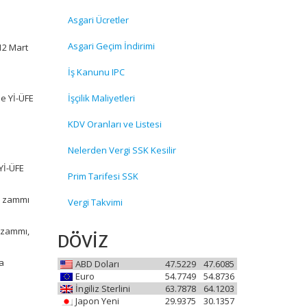
Asgari Ücretler
Asgari Geçim İndirimi
12 Mart
İş Kanunu IPC
ne Yİ-ÜFE
İşçilik Maliyetleri
KDV Oranları ve Listesi
Nelerden Vergi SSK Kesilir
Yİ-ÜFE
Prim Tarifesi SSK
me zammı
Vergi Takvimi
e zammı,
DÖVİZ
la
ABD Doları
47.5229
47.6085
Euro
54.7749
54.8736
İngiliz Sterlini
63.7878
64.1203
Japon Yeni
29.9375
30.1357