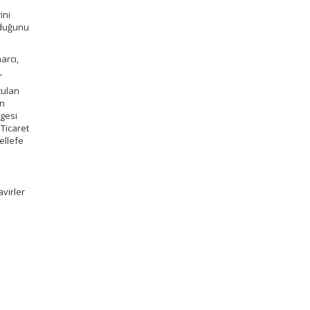
ini
rduğunu
arcı,
,
tulan
an
lgesi
 Ticaret
ellefe
virler