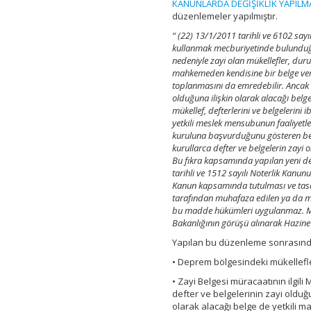
KANUNLARDA DEĞİŞİKLİK YAPILM
düzenlemeler yapılmıştır.
“ (22) 13/1/2011 tarihli ve 6102 sayı
kullanmak mecburiyetinde bulunduğ
nedeniyle zayi olan mükellefler, duru
mahkemeden kendisine bir belge veril
toplanmasını da emredebilir. Ancak b
olduğuna ilişkin olarak alacağı bel
mükellef, defterlerini ve belgelerini
yetkili meslek mensubunun faaliyetle
kuruluna başvurduğunu gösteren belge 
kurullarca defter ve belgelerin zayi 
Bu fıkra kapsamında yapılan yeni de
tarihli ve 1512 sayılı Noterlik Kanun
Kanun kapsamında tutulması ve tasdi
tarafından muhafaza edilen ya da mu
bu madde hükümleri uygulanmaz. Mükel
Bakanlığının görüşü alınarak Hazine 
Yapılan bu düzenleme sonrasınd
• Deprem bölgesindeki mükellefle
• Zayi Belgesi müracaatının ilgil
defter ve belgelerinin zayi olduğu
olarak alacağı belge de yetkili