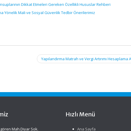
suplarının Dikkat Etmeleri Gereken Özellikli Hususlar Rehberi
a Yönelik Mali ve Sosyal Güvenlik Tedbir Önerilerimiz
Yapılandırma Matrah ve Vergi Artırımı Hesaplama 
miz
Hızlı Menü
gören Mah.Diyar Sok.
Ana Sayfa