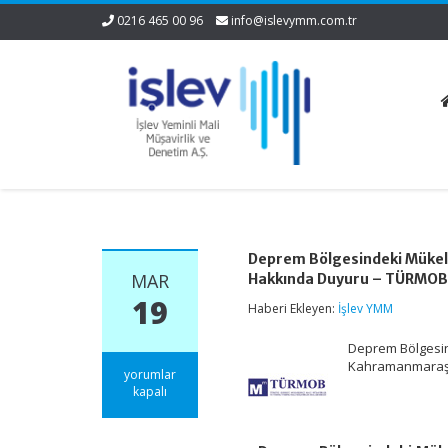
0216 465 00 96
info@islevymm.com.tr
Deprem Bölgesindeki Mükelle
MAR
Hakkında Duyuru – TÜRMO
19
Haberi Ekleyen:
İşlev YMM
Deprem Bölgesind
Kahramanmaraş 
Deprem
yorumlar
Bölgesindeki
kapalı
Mükelleflerin
Zayi
Belgesi