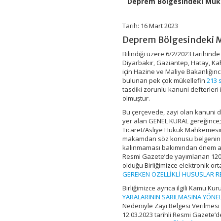
Deprem Bölgesindeki Mükel
Müracaatlarına
İlişkin
Son
Tarih: 16 Mart 2023
Yasal
Deprem Bölgesindeki Mü
Düzenlemeler
Hakkında
Bilindiği üzere 6/2/2023 tarih
Duyuru
Diyarbakır, Gaziantep, Hatay, Kah
–
için Hazine ve Maliye Bakanlığınc
TÜRMOB
bulunan pek çok mükellefin
213 
için
tasdiki zorunlu kanuni defterleri
olmuştur.
Bu çerçevede, zayi olan kanuni 
yer alan GENEL KURAL gereğince; z
Ticaret/Asliye Hukuk Mahkemesine 
makamdan söz konusu belgenin al
kalınmaması bakımından önem arz 
Resmi Gazete’de yayımlanan 120 
olduğu Birliğimizce elektronik o
GEREKEN ÖZELLİKLİ HUSUSLAR R
Birliğimizce ayrıca ilgili Kamu Kur
YARALARININ SARILMASINA YÖNEL
Nedeniyle Zayi Belgesi Verilmesi S
12.03.2023 tarihli Resmi Gazete’