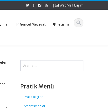
|
WebMail Erişim
yınlar
Güncel Mevzuat
İletişim
eler
inde
Pratik Menü
Pratik Bilgiler
Amortismanlar