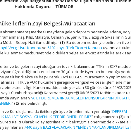
leflerin Zayi Belgesi Müracaatlarına İlişkin Son Yasal Düzenl
Hakkında Duyuru – TÜRMOB
kelleflerin Zayi Belgesi Müracaatları
inde Kahramanmaraş merkezli meydana gelen deprem nedeniyle Adana, Adı
ramanmaraş, Kilis, Malatya, Osmaniye, Şanlıurfa, Elazığ ve Sivas ilinin Gür
a Mücbir Sebep Hali ilan edilmiştir
(1)
. Bu deprem nedeniyle belirtilen il ve 
sayılı Vergi Usul Kanunu
ve
6102 sayılı Türk Ticaret Kanunu
uyarınca tutulm
 ile kullanmak mecburiyetinde oldukları belgeleri enkaz altında kalarak zay
defter ve belgelerin zayi olduğunun tevsiki bakımından TTK’nın 82/7 madd
iyaın öğrenildiği tarihten itibaren 30 gün içinde işyerinin bulunduğu yerd
yazılı bir dilekçe ile başvurarak ZAYİ BELGESİ müracaatının yapılması ve i
ınması, TTK ve VUK hükümleri gereğince vergisel ve cezai işlemlerle ma
etmektedir. İlgili Kanun maddesinde yer alan 30 günlük süre; 11/02/2023 
sayılı Cumhurbaşkanlığı Kararnamesi gereği 06/05/2023 tarihine kadar u
rtamda yayınlanan “
AFET DURUMLARINDA MESLEK MENSUPLARININ DİKKAT E
EHBERİ
”
(2)
nde belirtilmişti.
um ve Kuruluşlarına da iletilen görüş ve önerilerimizin yer aldığı “
DEPREM
İK MALİ VE SOSYAL GÜVENLİK TEDBİR ÖNERİLERİMİZ
” çalışmamızda
(3)
da 
üreci Kalıcı Olarak Kolaylaştırılmalıdır” belirttiğimiz önerimiz de dikkate al
de yayımlanan
7440 sayılı BAZI ALACAKLARIN YENİDEN YAPILANDIRILMASI İLE 