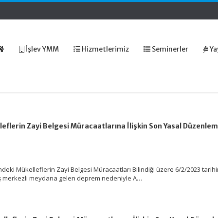
İşlev YMM
Hizmetlerimiz
Seminerler
Ya
flerin Zayi Belgesi Müracaatlarına İlişkin Son Yasal Düzenlem
B
eki Mükelleflerin Zayi Belgesi Müracaatları Bilindiği üzere 6/2/2023 tarih
merkezli meydana gelen deprem nedeniyle A…