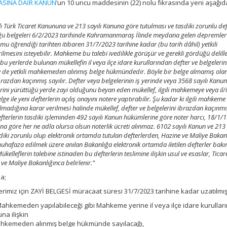
ASINA DAİR KANUN
’un 10 uncu maddesinin (22) nolu fıkrasında yeni aşağıd
lı Türk Ticaret Kanununa ve 213 sayılı Kanuna göre tutulması ve tasdiki zorunlu deft
u belgeleri 6/2/2023 tarihinde Kahramanmaraş İlinde meydana gelen depremler
mu öğrendiği tarihten itibaren 31/7/2023 tarihine kadar (bu tarih dâhil) yetkili
mesini isteyebilir. Mahkeme bu talebi ivedilikle görüşür ve gerekli gördüğü delille
u yerlerde bulunan mükellefin il veya ilçe idare kurullarından defter ve belgelerin
ge de yetkili mahkemeden alınmış belge hükmündedir. Böyle bir belge almamış ola
 ibrazdan kaçınmış sayılır. Defter veya belgelerinin iş yerinde veya 3568 sayılı Kanu
rini yürüttüğü yerde zayi olduğunu beyan eden mükellef, ilgili mahkemeye veya il/i
ile yeni defterlerin açılış onayını notere yaptırabilir. Şu kadar ki ilgili mahkeme
olmadığına karar verilmesi halinde mükellef, defter ve belgelerini ibrazdan kaçınmış
fterlerin tasdiki işleminden 492 sayılı Kanun hükümlerine göre noter harcı, 18/1/
una göre her ne adla olursa olsun noterlik ücreti alınmaz. 6102 sayılı Kanun ve 213 
ki zorunlu olup elektronik ortamda tutulan defterlerden, Hazine ve Maliye Bakanl
hafaza edilmek üzere anılan Bakanlığa elektronik ortamda iletilen defterler bak
leflerin talebine istinaden bu defterlerin teslimine ilişkin usul ve esaslar, Ticar
ve Maliye Bakanlığınca belirlenir.”
a;
rimiz için ZAYİ BELGESİ müracaat süresi 31/7/2023 tarihine kadar uzatılmı
i Mahkemeden yapılabileceği gibi Mahkeme yerine il veya ilçe idare kurulla
na ilişkin
 mahkemeden alınmış belge hükmünde sayılacağı,