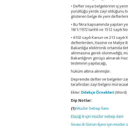
• Defter veya belgelerinin iş yer
yürüttüğü yerde zayi olduğunu b
gösteren belge ile yeni defterleri
• Bu fıkra kapsamında yapılan yen
18/1/1972 tarihli ve 1512 sayılı 
• 6102 sayılı Kanun ve 213 sayıl
defterlerden, Hazine ve Maliye 
Bakanlığa elektronik ortamda il
alınmasına gerek olunmadığı), müke
Bakanlığının görüşü alınarak Haz
tesliminin yapılacağı,
hüküm altına alınmıştır.
Depremde defter ve belgeleri zayi
tarafından zayi belgesi müracaatl
Ekler:
Dilekçe Örnekleri
(Word)
Dip Notlar:
(1)
Mücbir Sebep İlanı
Elazığ ili için mücbir sebep ilanı
Sivasi ili Gürün ilçesi için mücbir 