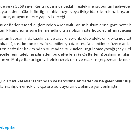
inde veya 3568 sayılı Kanun uyarınca yetkili meslek mensubunun faaliyetler
eyan eden mükellefin, ilgili mahkemeye veya il/ilçe idare kuruluna başvu
n açılış onayını notere yaptırabileceği,
i defterlerin tasdiki işleminden 492 sayılı Kanun hükümlerine göre noter h
Noterlik Kanununa göre her ne adla olursa olsun noterlik ücreti alınmayacağı
ı Kanun kapsamında tutulması ve tasdiki zorunlu olup elektronik ortamda tu
Bakanlığı tarafından muhafaza edilen ya da muhafaza edilmek üzere anıl
etilen defterler bakımından bu madde hükümleri uygulanmayacağı (Zayi Be
lleflerin talebine istinaden bu defterlerin (e-Defterlerin) teslimine ilişkin
ine ve Maliye Bakanlığınca belirlenecek usul ve esaslar çerçevesinde mük
 olan mükellefler tarafından ve kendisine ait defter ve belgeler Mali Müşa
arına ilişkin örnek dilekçelere bu duyurumuz ekinde yer verilmiştir.
sebep ilanı