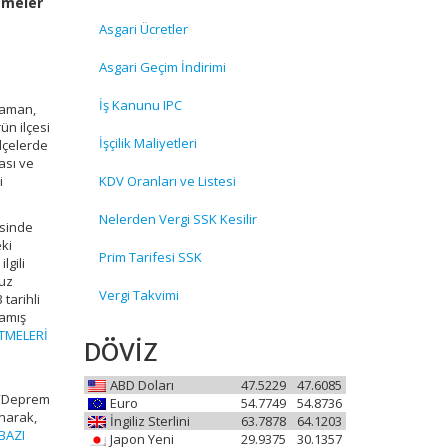
emeler
Asgari Ücretler
Asgari Geçim İndirimi
İş Kanunu IPC
yaman,
ün ilçesi
İşçilik Maliyetleri
ilçelerde
ası ve
i
KDV Oranları ve Listesi
Nelerden Vergi SSK Kesilir
esinde
eki
Prim Tarifesi SSK
lgili
ruz
Vergi Takvimi
tarihli
zamış
TMELERİ
DÖVİZ
ABD Doları
47.5229
47.6085
“Deprem
Euro
54.7749
54.8736
ınarak,
İngiliz Sterlini
63.7878
64.1203
BAZI
Japon Yeni
29.9375
30.1357