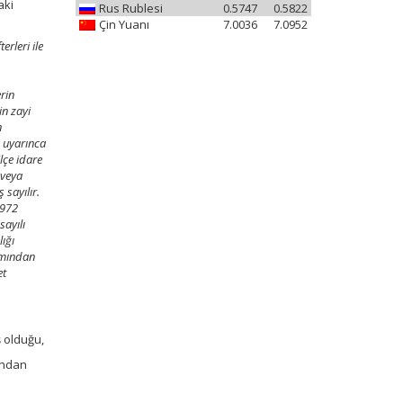
aki
Rus Rublesi
0.5747
0.5822
Çin Yuanı
7.0036
7.0952
erleri ile
rin
in zayi
n
n uyarınca
lçe idare
 veya
 sayılır.
1972
sayılı
ığı
ımından
et
ş olduğu,
rından