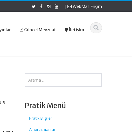
|
WebMail Erişim
yınlar
Güncel Mevzuat
İletişim
015
Pratik Menü
Pratik Bilgiler
Amortismanlar