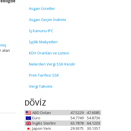
Tebliğde
Asgari Ücretler
Asgari Geçim İndirimi
İş Kanunu IPC
İşçilik Maliyetleri
lmiş
r alan
KDV Oranları ve Listesi
Nelerden Vergi SSK Kesilir
Prim Tarifesi SSK
Vergi Takvimi
DÖVİZ
ABD Doları
47.5229
47.6085
Euro
54.7749
54.8736
İngiliz Sterlini
63.7878
64.1203
Japon Yeni
29.9375
30.1357