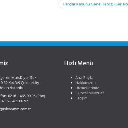
Harçlar Kanunu Genel Tebliği (Seri No
miz
Hızlı Menü
gören Mah.Diyar Sok.
Ana Sayfa
30-32 K:4 D:9 Çekmeköy-
Hakkımızda
delen /İstanbul
Hizmetlerimiz
Güncel Mevzuat
fon: 0216 – 465 00 96 (Pbx)
İletişim
 0216 – 465 00 92
o@islevymm.com.tr