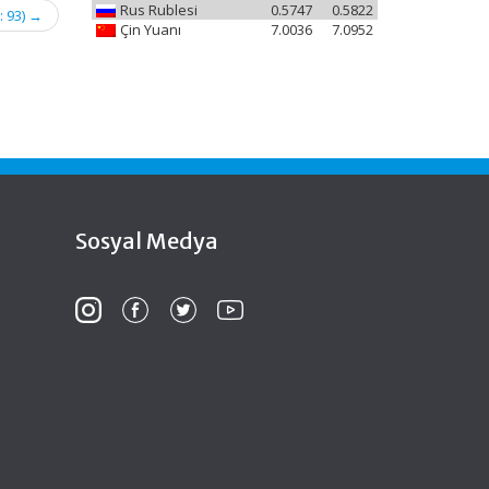
Rus Rublesi
0.5747
0.5822
: 93)
→
Çin Yuanı
7.0036
7.0952
Sosyal Medya