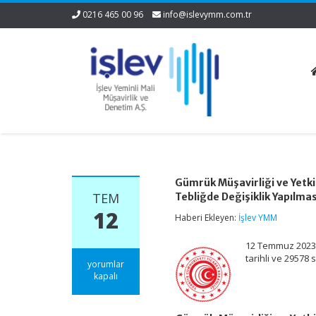
0216 465 00 96
info@islevymm.com.tr
Gümrük Müşavirliği ve Yetki
TEM
Tebliğde Değişiklik Yapılmas
12
Haberi Ekleyen:
İşlev YMM
12 Temmuz 2023 
tarihli ve 2957
Gümrük
yorumlar
Müşavirliği
kapalı
ve
Yetkilendirilmiş
Gümrük