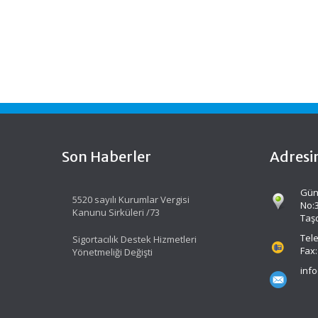
navigation
Son Haberler
Adresi
Gün
5520 sayılı Kurumlar Vergisi
No:
Kanunu Sirküleri /73
Taş
Tele
Sigortacılık Destek Hizmetleri
Fax:
Yönetmeliği Değişti
inf