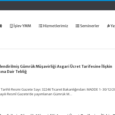
İşlev YMM
Hizmetlerimiz
Seminerler
Ya
lendirilmiş Gümrük Müşavirliği Asgari Ücret Tarifesine İlişkin
ına Dair Tebliğ
Tarihli Resmi Gazete Sayı: 32246 Ticaret Bakanlığından: MADDE 1- 30/12/2
8 sayılı Resmî Gazete’de yayımlanan Gümrük M…