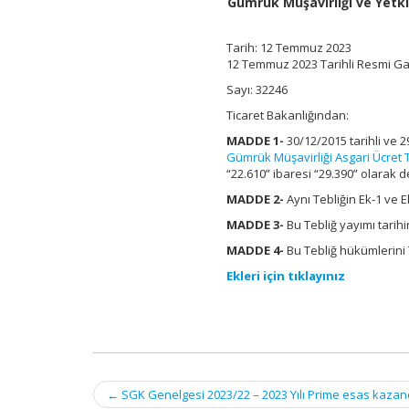
Gümrük Müşavirliği ve Yetki
Müşavirliği
Asgari
Ücret
Tarih: 12 Temmuz 2023
Tarifesine
12 Temmuz 2023 Tarihli Resmi G
İlişkin
Tebliğde
Sayı: 32246
Değişiklik
Ticaret Bakanlığından:
Yapılmasına
Dair
MADDE 1-
30/12/2015 tarihli ve
Tebliğ
Gümrük Müşavirliği Asgari Ücret Ta
için
“22.610” ibaresi “29.390” olarak değ
MADDE 2-
Aynı Tebliğin Ek-1 ve Ek-
MADDE 3-
Bu Tebliğ yayımı tarihi
MADDE 4-
Bu Tebliğ hükümlerini 
Ekleri için tıklayınız
Post
←
SGK Genelgesi 2023/22 – 2023 Yılı Prime esas kazançlar