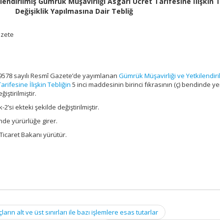
lendirilmiş Gümrük Müşavirliği Asgari Ücret Tarifesine İlişkin 
Değişiklik Yapılmasına Dair Tebliğ
azete
 29578 sayılı Resmî Gazete’de yayımlanan
Gümrük Müşavirliği ve Yetkilendiri
rifesine İlişkin Tebliğin
5 inci maddesinin birinci fıkrasının (ç) bendinde ye
iştirilmiştir.
2’si ekteki şekilde değiştirilmiştir.
nde yürürlüğe girer.
Ticaret Bakanı yürütür.
ın alt ve üst sınırları ile bazı işlemlere esas tutarlar