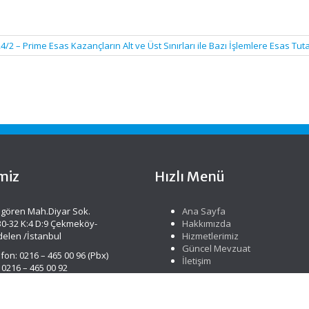
2 – Prime Esas Kazançların Alt ve Üst Sınırları ile Bazı İşlemlere Esas Tut
miz
Hızlı Menü
gören Mah.Diyar Sok.
Ana Sayfa
30-32 K:4 D:9 Çekmeköy-
Hakkımızda
delen /İstanbul
Hizmetlerimiz
Güncel Mevzuat
fon: 0216 – 465 00 96 (Pbx)
İletişim
 0216 – 465 00 92
o@islevymm.com.tr