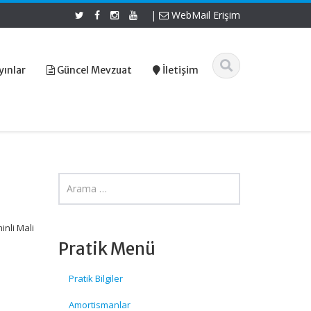
|
WebMail Erişim
yınlar
Güncel Mevzuat
İletişim
nli Mali
Pratik Menü
Pratik Bilgiler
Amortismanlar