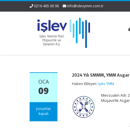
0216 465 00 96
info@islevymm.com.tr
2024 Yılı SMMM, YMM Asgari
OCA
Haberi Ekleyen:
İşlev YMM
09
Mevzuatın Adı: 2
Müşavirlik Asgar
2024
yorumlar
Yılı
kapalı
SMMM,
YMM
Asgari