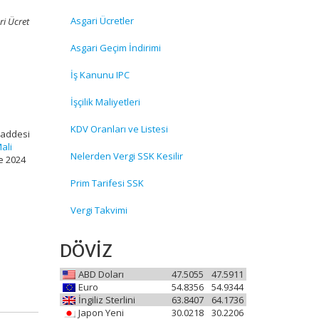
Asgari Ücretler
ri Ücret
Asgari Geçim İndirimi
İş Kanunu IPC
İşçilik Maliyetleri
KDV Oranları ve Listesi
maddesi
ali
Nelerden Vergi SSK Kesilir
e 2024
Prim Tarifesi SSK
Vergi Takvimi
DÖVİZ
ABD Doları
47.5055
47.5911
Euro
54.8356
54.9344
İngiliz Sterlini
63.8407
64.1736
Japon Yeni
30.0218
30.2206