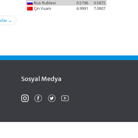
Rus Rublesi
0.5796
0.5872
Çin Yuanı
6.9991
7.0907
arlar
→
Sosyal Medya