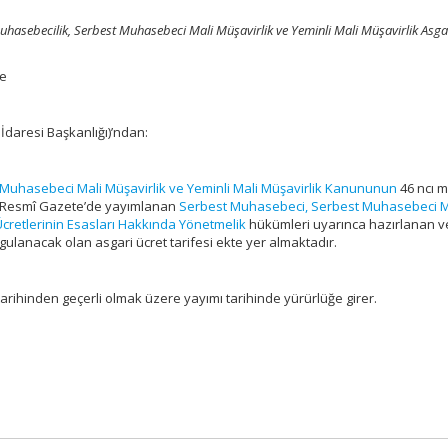
uhasebecilik, Serbest Muhasebeci Mali Müşavirlik ve Yeminli Mali Müşavirlik Asga
te
 İdaresi Başkanlığı)’ndan:
t Muhasebeci Mali Müşavirlik ve Yeminli Mali Müşavirlik Kanununun
46 ncı 
ılı Resmî Gazete’de yayımlanan
Serbest Muhasebeci, Serbest Muhasebeci M
Ücretlerinin Esasları Hakkında Yönetmelik
hükümleri uyarınca hazırlanan v
ulanacak olan asgari ücret tarifesi ekte yer almaktadır.
 tarihinden geçerli olmak üzere yayımı tarihinde yürürlüğe girer.