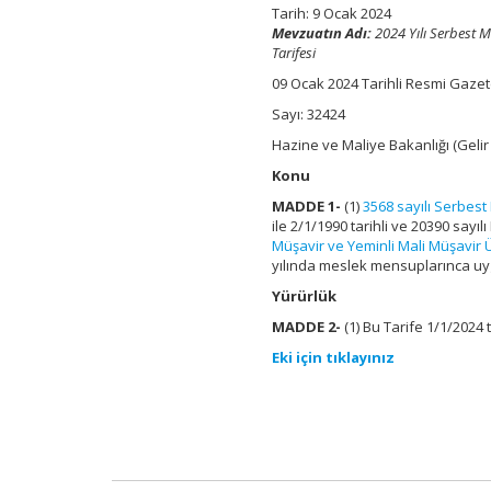
Ücret
Tarih: 9 Ocak 2024
Tarifesi
Mevzuatın Adı:
2024 Yılı Serbest M
için
Tarifesi
09 Ocak 2024 Tarihli Resmi Gaze
Sayı: 32424
Hazine ve Maliye Bakanlığı (Gelir
Konu
MADDE 1-
(1)
3568 sayılı Serbes
ile 2/1/1990 tarihli ve 20390 say
Müşavir ve Yeminli Mali Müşavir 
yılında meslek mensuplarınca uyg
Yürürlük
MADDE 2-
(1) Bu Tarife 1/1/2024
Eki için tıklayınız