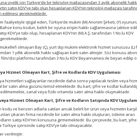
una üyelik için Türkiye’de bir teknoloji mağazasından 3 aylık abonelik hakk
kartın satışı KDV’ye tabi olup hesaplanan KDV’nin teknoloji mağazası tarafı
 edilmesi gerekmektedir.
m faaliyetiyle iştigal eden, Türkiye’de mukim (M) Anonim Şirketi, (Y) oyunun
Bahse konu kodun, belirli bir oyuna erişim hakkı sağlanmasına (aktive edi
satışı KDV’ye tabi olup, hesaplanan KDV’nin (M) A.Ş. tarafından 1 No.lu KDV
 gerekmektedir.
ükellefi olmayan Bay (Ç), yurt dışı mukimi elektronik hizmet sunucusu (L) f
rmdan 1 yıllık abonelik hakkı sağlayan kartı satın almıştır. Söz konusu abon
, (L) film/dizi platformu tarafından 3 No.lu KDV Beyannamesi ile beyan edilip
ün veya Hizmet Olmayan Kart, Şifre ve Kodlarda KDV Uygulaması
 veya hizmetleri sağlayanlar nezdinde daha sonra yapılacak teslim veya hiz
 bir satın alma gücünü temsil etmektedir. Bu kart, şifre ve kodlar kullanıld
n edilmemekte, sanal veya fiziki ortamda satın alma hakkı oluşmaktadır.
Ürün veya Hizmet Olmayan Kart, Şifre ve Kodların Satışında KDV Uygulam
 kodu ve benzeri adlarla satılan ancak belirli bir ürün veya hizmetin karşılı
unları çıkaran firma nezdinde bir satın alma hakkı oluşturan, ödeme aracı
odların satışı KDV’nin konusuna girmemektedir. Bu çerçevede, bu kart, şifre
 Türkiye içerisinde satışı KDV’ye tabi olmayacaktır.
r verilmiştir.