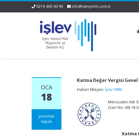
0216 465 00 96
info@islevymm.com.tr
Katma Değer Vergisi Genel 
OCA
Haberi Ekleyen:
İşlev YMM
18
Mevzuatın Adı: K
(Seri No: 49) 18
Katma
yorumlar
Değer
kapalı
Vergisi
Genel
Katma D
Uygulama