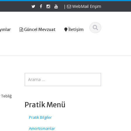
|
WebMail Erişim
yınlar
Güncel Mevzuat
İletişim
 Tebliğ
Pratik Menü
Pratik Bilgiler
Amortismanlar