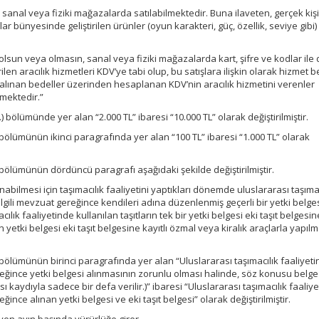
 sanal veya fiziki mağazalarda satılabilmektedir. Buna ilaveten, gerçek kiş
r bünyesinde geliştirilen ürünler (oyun karakteri, güç, özellik, seviye gibi
et olsun veya olmasın, sanal veya fiziki mağazalarda kart, şifre ve kodlar ile 
rilen aracılık hizmetleri KDV’ye tabi olup, bu satışlara ilişkin olarak hizmet b
 alınan bedeller üzerinden hesaplanan KDV’nin aracılık hizmetini verenler
mektedir.”
2.) bölümünde yer alan “2.000 TL” ibaresi “10.000 TL” olarak değiştirilmiştir.
.) bölümünün ikinci paragrafında yer alan “100 TL” ibaresi “1.000 TL” olarak
.) bölümünün dördüncü paragrafı aşağıdaki şekilde değiştirilmiştir.
abilmesi için taşımacılık faaliyetini yaptıkları dönemde uluslararası taşımac
 ilgili mevzuat gereğince kendileri adına düzenlenmiş geçerli bir yetki belge
lık faaliyetinde kullanılan taşıtların tek bir yetki belgesi eki taşıt belgesine
 yetki belgesi eki taşıt belgesine kayıtlı özmal veya kiralık araçlarla yapılm
.) bölümünün birinci paragrafında yer alan “Uluslararası taşımacılık faaliyeti
ereğince yetki belgesi alınmasının zorunlu olması halinde, söz konusu belge
 kaydıyla sadece bir defa verilir.)” ibaresi “Uluslararası taşımacılık faaliye
eğince alınan yetki belgesi ve eki taşıt belgesi” olarak değiştirilmiştir.
eyen ayın başında yürürlüğe girer.