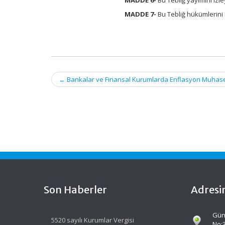
MADDE 7-
Bu Tebliğ hükümlerini
Post
←
Bankalar ve Finansal Kurumlarda Enflasyon Muhase
navigation
Son Haberler
Adresi
Gün
5520 sayılı Kurumlar Vergisi
No: