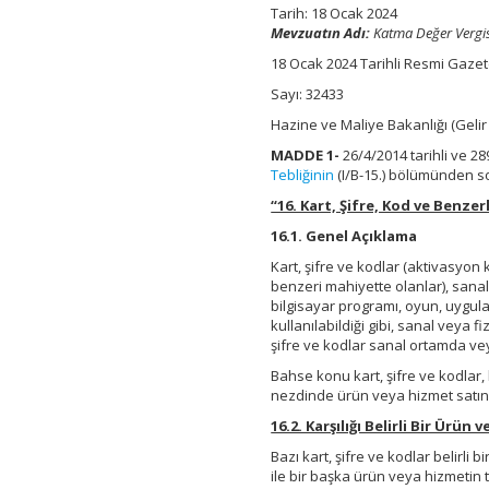
Tebliği
Tarih: 18 Ocak 2024
(Seri
Mevzuatın Adı:
Katma Değer Vergisi
No:
18 Ocak 2024 Tarihli Resmi Gaze
49)
için
Sayı: 32433
Hazine ve Maliye Bakanlığı (Gelir
MADDE 1-
26/4/2014 tarihli ve 
Tebliğinin
(I/B-15.) bölümünden so
“16. Kart, Şifre, Kod ve Benze
16.1. Genel Açıklama
Kart, şifre ve kodlar (aktivasyon
benzeri mahiyette olanlar), sanal
bilgisayar programı, oyun, uygul
kullanılabildiği gibi, sanal veya 
şifre ve kodlar sanal ortamda veya
Bahse konu kart, şifre ve kodlar, b
nezdinde ürün veya hizmet satın 
16.2. Karşılığı Belirli Bir Ürü
Bazı kart, şifre ve kodlar belirli
ile bir başka ürün veya hizmeti