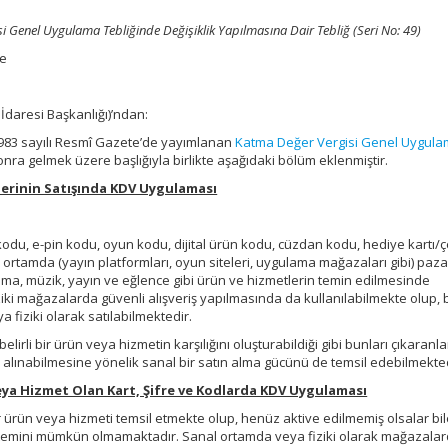
 Genel Uygulama Tebliğinde Değişiklik Yapılmasına Dair Tebliğ (Seri No: 49)
te
 İdaresi Başkanlığı)’ndan:
28983 sayılı Resmî Gazete’de yayımlanan
Katma Değer Vergisi Genel Uygul
nra gelmek üzere başlığıyla birlikte aşağıdaki bölüm eklenmiştir.
rlerinin Satışında KDV Uygulaması
 kodu, e-pin kodu, oyun kodu, dijital ürün kodu, cüzdan kodu, hediye kartı/ç
 ortamda (yayın platformları, oyun siteleri, uygulama mağazaları gibi) paz
ama, müzik, yayın ve eğlence gibi ürün ve hizmetlerin temin edilmesinde
fiziki mağazalarda güvenli alışveriş yapılmasında da kullanılabilmekte olup, 
 fiziki olarak satılabilmektedir.
elirli bir ürün veya hizmetin karşılığını oluşturabildiği gibi bunları çıkaranla
alınabilmesine yönelik sanal bir satın alma gücünü de temsil edebilmekted
n veya Hizmet Olan Kart, Şifre ve Kodlarda KDV Uygulaması
 bir ürün veya hizmeti temsil etmekte olup, henüz aktive edilmemiş olsalar bi
n temini mümkün olmamaktadır. Sanal ortamda veya fiziki olarak mağazala