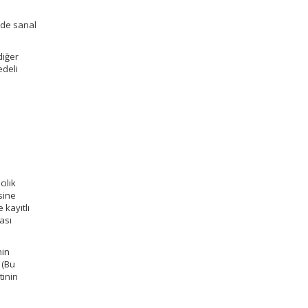
i
) de sanal
diğer
edeli
ılık
sine
 kayıtlı
ası
nin
 (Bu
tinin