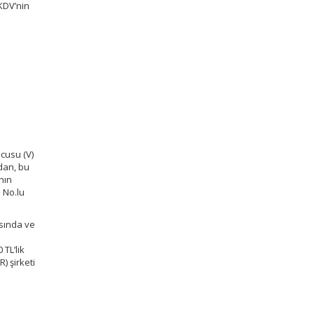
 KDV’nin
cusu (V)
ndan, bu
nın
3 No.lu
asında ve
TL’lik
) şirketi