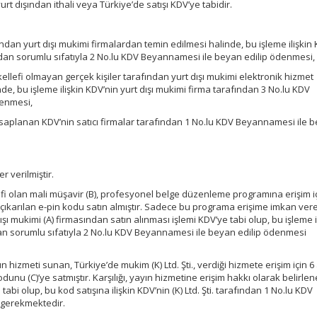
yurt dışından ithali veya Türkiye’de satışı KDV’ye tabidir.
ndan yurt dışı mukimi firmalardan temin edilmesi halinde, bu işleme ilişkin
dan sorumlu sıfatıyla 2 No.lu KDV Beyannamesi ile beyan edilip ödenmesi,
llefi olmayan gerçek kişiler tarafından yurt dışı mukimi elektronik hizmet
, bu işleme ilişkin KDV’nin yurt dışı mukimi firma tarafından 3 No.lu KDV
denmesi,
esaplanan KDV’nin satıcı firmalar tarafından 1 No.lu KDV Beyannamesi ile 
r verilmiştir.
i olan mali müşavir (B), profesyonel belge düzenleme programına erişim iç
n çıkarılan e-pin kodu satın almıştır. Sadece bu programa erişime imkan ve
ışı mukimi (A) firmasından satın alınması işlemi KDV’ye tabi olup, bu işleme i
dan sorumlu sıfatıyla 2 No.lu KDV Beyannamesi ile beyan edilip ödenmesi
 hizmeti sunan, Türkiye’de mukim (K) Ltd. Şti., verdiği hizmete erişim için 6
unu (C)’ye satmıştır. Karşılığı, yayın hizmetine erişim hakkı olarak belirle
abi olup, bu kod satışına ilişkin KDV’nin (K) Ltd. Şti. tarafından 1 No.lu KDV
 gerekmektedir.