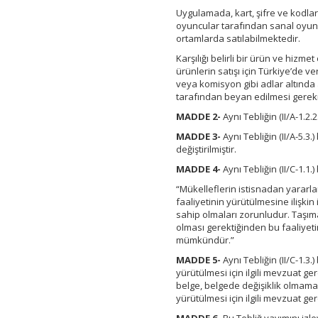
Uygulamada, kart, şifre ve kodlar
oyuncular tarafından sanal oyunla
ortamlarda satılabilmektedir.
Karşılığı belirli bir ürün ve hizm
ürünlerin satışı için Türkiye’de ve
veya komisyon gibi adlar altında
tarafından beyan edilmesi gerek
MADDE 2-
Aynı Tebliğin (II/A-1.2.
MADDE 3-
Aynı Tebliğin (II/A-5.3
değiştirilmiştir.
MADDE 4-
Aynı Tebliğin (II/C-1.1
“Mükelleflerin istisnadan yararlan
faaliyetinin yürütülmesine ilişkin
sahip olmaları zorunludur. Taşımacı
olması gerektiğinden bu faaliyetin
mümkündür.”
MADDE 5-
Aynı Tebliğin (II/C-1.3
yürütülmesi için ilgili mevzuat g
belge, belgede değişiklik olmaması
yürütülmesi için ilgili mevzuat ger
MADDE 6-
Bu Tebliğ yayımını izl