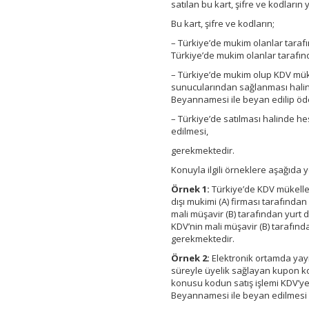
satılan bu kart, şifre ve kodların 
Bu kart, şifre ve kodların;
– Türkiye’de mukim olanlar tarafı
Türkiye’de mukim olanlar tarafın
– Türkiye’de mukim olup KDV müke
sunucularından sağlanması halinde
Beyannamesi ile beyan edilip ö
– Türkiye’de satılması halinde h
edilmesi,
gerekmektedir.
Konuyla ilgili örneklere aşağıda ye
Örnek 1:
Türkiye’de KDV mükellef
dışı mukimi (A) firması tarafında
mali müşavir (B) tarafından yurt d
KDV’nin mali müşavir (B) tarafın
gerekmektedir.
Örnek 2:
Elektronik ortamda yayın
süreyle üyelik sağlayan kupon kod
konusu kodun satış işlemi KDV’ye t
Beyannamesi ile beyan edilmesi