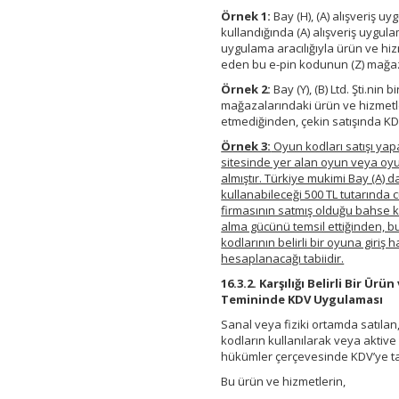
Örnek 1:
Bay (H), (A) alışveriş u
kullandığında (A) alışveriş uygu
uygulama aracılığıyla ürün ve hizm
eden bu e-pin kodunun (Z) mağaza
Örnek 2:
Bay (Y), (B) Ltd. Şti.nin
mağazalarındaki ürün ve hizmetler
etmediğinden, çekin satışında K
Örnek 3:
Oyun kodları satışı yapa
sitesinde yer alan oyun veya oyu
almıştır. Türkiye mukimi Bay (A) d
kullanabileceği 500 TL tutarında
firmasının satmış olduğu bahse kon
alma gücünü temsil ettiğinden, b
kodlarının belirli bir oyuna giriş
hesaplanacağı tabiidir.
16.3.2. Karşılığı Belirli Bir Ü
Temininde KDV Uygulaması
Sanal veya fiziki ortamda satılan,
kodların kullanılarak veya aktive
hükümler çerçevesinde KDV’ye ta
Bu ürün ve hizmetlerin,