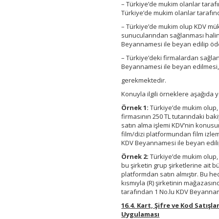
– Türkiye’de mukim olanlar tarafı
Türkiye’de mukim olanlar tarafın
– Türkiye’de mukim olup KDV müke
sunucularından sağlanması halinde
Beyannamesi ile beyan edilip ö
– Türkiye’deki firmalardan sağla
Beyannamesi ile beyan edilmesi
gerekmektedir.
Konuyla ilgili örneklere aşağıda ye
Örnek 1:
Türkiye’de mukim olup, 
firmasının 250 TL tutarındaki bak
satın alma işlemi KDV’nin konusun
film/dizi platformundan film izlem
KDV Beyannamesi ile beyan edil
Örnek 2:
Türkiye’de mukim olup, 
bu şirketin grup şirketlerine ait
platformdan satın almıştır. Bu he
kısmıyla (R) şirketinin mağazasın
tarafından 1 No.lu KDV Beyannam
16.4. Kart, Şifre ve Kod Satışl
Uygulaması