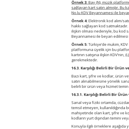
Örnek 3:
Bay (N), müzik platform
sağlayan kart satın almıştır. Bu 
No.lu KDV Beyannamesi ile beyan
Örnek 4:
Elektronik kod alım/satı
hakkı sağlayan kod satmaktadır. 
ilişkin olması nedeniyle, bu kod 
Beyannamesi ile beyan edilmesi
Örnek 5:
Türkiye’de mukim, KDV m
platformuna üyelik için bu platfo
kartının satışına ilişkin KDV’nin
gerekmektedir.
16.3. Karşılığı Belirli Bir Ür
Bazı kart, şifre ve kodlar, ürün
satın alınabilmesine yönelik sanal
belirli bir ürün veya hizmet temi
16.3.1. Karşılığı Belirli Bir 
Sanal veya fiziki ortamda, cüzdan
temsil etmeyen, kullanıldığında b
mahiyetinde olan kart, şifre ve k
kodların yurt dışından temini veya
Konuyla ilgili örneklere aşağıda ye