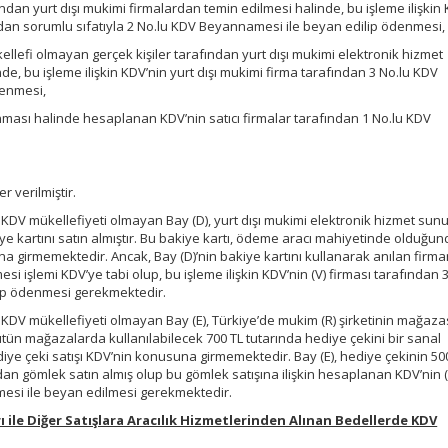
ndan yurt dışı mukimi firmalardan temin edilmesi halinde, bu işleme ilişkin
dan sorumlu sıfatıyla 2 No.lu KDV Beyannamesi ile beyan edilip ödenmesi,
llefi olmayan gerçek kişiler tarafından yurt dışı mukimi elektronik hizmet
, bu işleme ilişkin KDV’nin yurt dışı mukimi firma tarafından 3 No.lu KDV
denmesi,
nması halinde hesaplanan KDV’nin satıcı firmalar tarafından 1 No.lu KDV
,
r verilmiştir.
KDV mükellefiyeti olmayan Bay (D), yurt dışı mukimi elektronik hizmet sunu
iye kartını satın almıştır. Bu bakiye kartı, ödeme aracı mahiyetinde olduğu
a girmemektedir. Ancak, Bay (D)’nin bakiye kartını kullanarak anılan firma
esi işlemi KDV’ye tabi olup, bu işleme ilişkin KDV’nin (V) firması tarafından 
ip ödenmesi gerekmektedir.
KDV mükellefiyeti olmayan Bay (E), Türkiye’de mukim (R) şirketinin mağaz
 bütün mağazalarda kullanılabilecek 700 TL tutarında hediye çekini bir sanal
diye çeki satışı KDV’nin konusuna girmemektedir. Bay (E), hediye çekinin 500 
dan gömlek satın almış olup bu gömlek satışına ilişkin hesaplanan KDV’nin (R
esi ile beyan edilmesi gerekmektedir.
arı ile Diğer Satışlara Aracılık Hizmetlerinden Alınan Bedellerde KDV