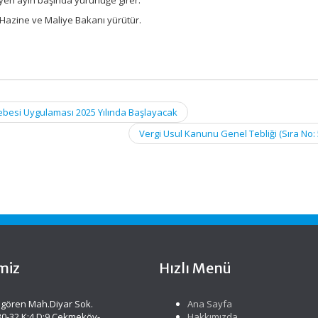
 Hazine ve Maliye Bakanı yürütür.
besi Uygulaması 2025 Yılında Başlayacak
Vergi Usul Kanunu Genel Tebliği (Sıra No:
miz
Hızlı Menü
gören Mah.Diyar Sok.
Ana Sayfa
30-32 K:4 D:9 Çekmeköy-
Hakkımızda