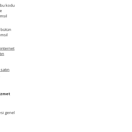
, bu kodu
le
emsil
n bütün
emsil
 internet
tın
 satın
n
Hizmet
e
esi genel