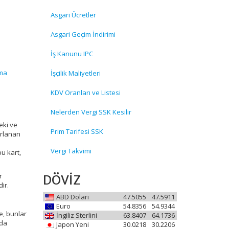
Asgari Ücretler
Asgari Geçim İndirimi
İş Kanunu IPC
ama
İşçilik Maliyetleri
KDV Oranları ve Listesi
Nelerden Vergi SSK Kesilir
eki ve
Prim Tarifesi SSK
arlanan
Vergi Takvimi
bu kart,
r
DÖVİZ
ir.
ABD Doları
47.5055
47.5911
Euro
54.8356
54.9344
le, bunlar
İngiliz Sterlini
63.8407
64.1736
rda
Japon Yeni
30.0218
30.2206