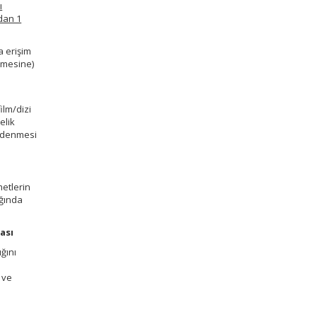
ı
ndan 1
a erişim
lmesine)
ilm/dizi
elik
 ödenmesi
metlerin
ığında
ası
ğını
 ve