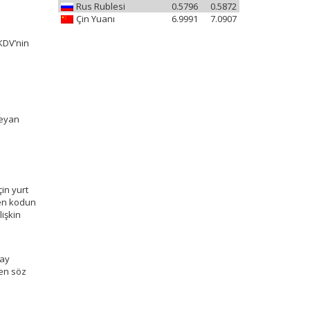
Rus Rublesi
0.5796
0.5872
Çin Yuanı
6.9991
7.0907
 KDV’nin
beyan
in yurt
ren kodun
lişkin
 ay
nen söz