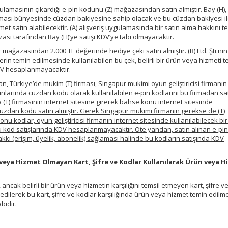
ygulamasının çıkardığı e-pin kodunu (Z) mağazasından satın almıştır. Bay (H)
laması bünyesinde cüzdan bakiyesine sahip olacak ve bu cüzdan bakiyesi i
et satın alabilecektir. (A) alışveriş uygulamasında bir satın alma hakkını t
sı tarafından Bay (H)’ye satışı KDV’ye tabi olmayacaktır.
 bir mağazasından 2.000 TL değerinde hediye çeki satın almıştır. (B) Ltd. Şti.ni
in temin edilmesinde kullanılabilen bu çek, belirli bir ürün veya hizmeti t
DV hesaplanmayacaktır.
n, Türkiye’de mukim (T) firması, Singapur mukimi oyun geliştiricisi firmanın
nlarında cüzdan kodu olarak kullanılabilen e-pin kodlarını bu firmadan sa
a (T) firmasının internet sitesine girerek bahse konu internet sitesinde
 cüzdan kodu satın almıştır. Gerek Singapur mukimi firmanın gerekse de (T)
u kodlar, oyun geliştiricisi firmanın internet sitesinde kullanılabilecek bir
u kod satışlarında KDV hesaplanmayacaktır. Öte yandan, satın alınan e-pi
 hakkı (erişim, üyelik, abonelik) sağlaması halinde bu kodların satışında KDV
rün veya Hizmet Olmayan Kart, Şifre ve Kodlar Kullanılarak Ürün veya 
 ancak belirli bir ürün veya hizmetin karşılığını temsil etmeyen kart, şifre v
 edilerek bu kart, şifre ve kodlar karşılığında ürün veya hizmet temin edilm
bidir.