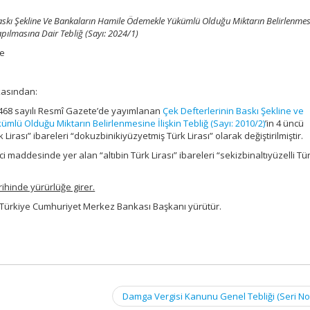
askı Şekline Ve Bankaların Hamile Ödemekle Yükümlü Olduğu Miktarın Belirlenmesi
Yapılmasına Dair Tebliğ (Sayı: 2024/1)
te
kasından:
7468 sayılı Resmî Gazete’de yayımlanan
Çek Defterlerinin Baskı Şekline ve
lü Olduğu Miktarın Belirlenmesine İlişkin Tebliğ (Sayı: 2010/2)
’in 4 üncü
Lirası” ibareleri “dokuzbinikiyüzyetmiş Türk Lirası” olarak değiştirilmiştir.
ci maddesinde yer alan “altıbin Türk Lirası” ibareleri “sekizbinaltıyüzelli Tür
rihinde yürürlüğe girer.
 Türkiye Cumhuriyet Merkez Bankası Başkanı yürütür.
Damga Vergisi Kanunu Genel Tebliği (Seri No