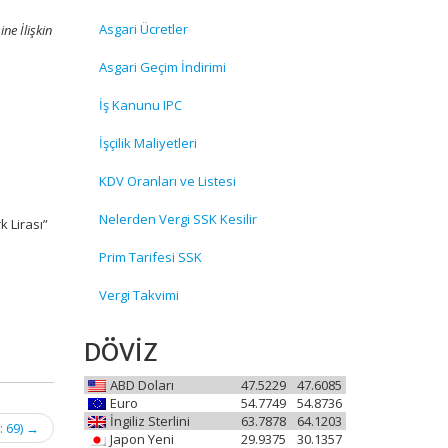
Asgari Ücretler
ne İlişkin
Asgari Geçim İndirimi
İş Kanunu IPC
İşçilik Maliyetleri
KDV Oranları ve Listesi
Nelerden Vergi SSK Kesilir
k Lirası”
Prim Tarifesi SSK
Vergi Takvimi
DÖVİZ
ABD Doları
47.5229
47.6085
Euro
54.7749
54.8736
İngiliz Sterlini
63.7878
64.1203
: 69)
→
Japon Yeni
29.9375
30.1357