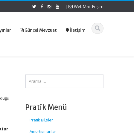
|
WebMail Erişim
yınlar
Güncel Mevzuat
İletişim
lduğu
Pratik Menü
Pratik Bilgiler
ktar
Amortismanlar