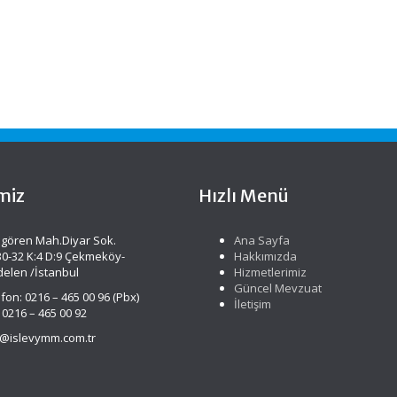
miz
Hızlı Menü
gören Mah.Diyar Sok.
Ana Sayfa
30-32 K:4 D:9 Çekmeköy-
Hakkımızda
delen /İstanbul
Hizmetlerimiz
Güncel Mevzuat
fon: 0216 – 465 00 96 (Pbx)
İletişim
 0216 – 465 00 92
o@islevymm.com.tr