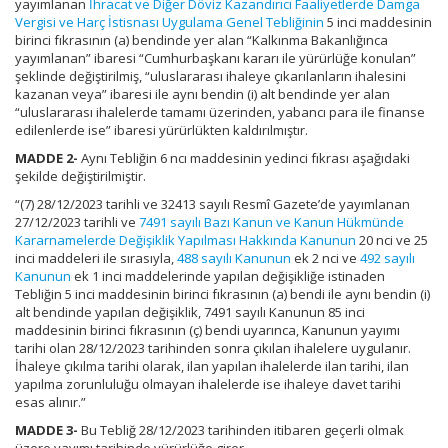
yayımlanan
İhracat ve Diğer Döviz Kazandırıcı Faaliyetlerde Damga
Vergisi ve Harç İstisnası Uygulama Genel Tebliğinin
5 inci maddesinin
birinci fıkrasının (a) bendinde yer alan “Kalkınma Bakanlığınca
yayımlanan” ibaresi “Cumhurbaşkanı kararı ile yürürlüğe konulan”
şeklinde değiştirilmiş, “uluslararası ihaleye çıkarılanların ihalesini
kazanan veya” ibaresi ile aynı bendin (i) alt bendinde yer alan
“uluslararası ihalelerde tamamı üzerinden, yabancı para ile finanse
edilenlerde ise” ibaresi yürürlükten kaldırılmıştır.
MADDE 2-
Aynı Tebliğin 6 ncı maddesinin yedinci fıkrası aşağıdaki
şekilde değiştirilmiştir.
“(7) 28/12/2023 tarihli ve 32413 sayılı Resmî Gazete’de yayımlanan
27/12/2023 tarihli ve
7491 sayılı Bazı Kanun ve Kanun Hükmünde
Kararnamelerde Değişiklik Yapılması Hakkında Kanunun
20 nci ve 25
inci maddeleri ile sırasıyla,
488 sayılı Kanunun
ek 2 nci ve
492 sayılı
Kanunun
ek 1 inci maddelerinde yapılan değişikliğe istinaden
Tebliğin 5 inci maddesinin birinci fıkrasının (a) bendi ile aynı bendin (i)
alt bendinde yapılan değişiklik, 7491 sayılı Kanunun 85 inci
maddesinin birinci fıkrasının (ç) bendi uyarınca, Kanunun yayımı
tarihi olan 28/12/2023 tarihinden sonra çıkılan ihalelere uygulanır.
İhaleye çıkılma tarihi olarak, ilan yapılan ihalelerde ilan tarihi, ilan
yapılma zorunluluğu olmayan ihalelerde ise ihaleye davet tarihi
esas alınır.”
MADDE 3-
Bu Tebliğ 28/12/2023 tarihinden itibaren geçerli olmak