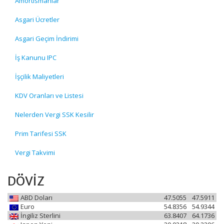
Amortismanlar
Asgari Ücretler
Asgari Geçim İndirimi
İş Kanunu IPC
İşçilik Maliyetleri
KDV Oranları ve Listesi
Nelerden Vergi SSK Kesilir
Prim Tarifesi SSK
Vergi Takvimi
DÖVİZ
ABD Doları
47.5055
47.5911
Euro
54.8356
54.9344
İngiliz Sterlini
63.8407
64.1736