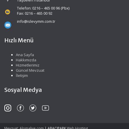
Telefon: 0216 – 465 00 96 (Pbx)
Fax: 0216 – 465 00 92
info@islevymm.com.tr
Hızlı Menü
Ana Sayfa
Hakkımızda
Hizmetlerimiz
Güncel Mevzuat
İletişim
Sosyal Medya
Mevzuat: Alomaliye.com
|
ABACIPARK
Web Hosting