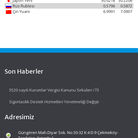
Japon Yeni
30.0218
30.2206
Rus Rublesi
0.5796
0.5872
Çin Yuanı
6.9991
7.0907
Son Haberler
5520 sayılı Kurumlar Vergisi Kanunu Sirküleri /73
Sigortacılık Destek Hizmetleri Yönetmeliği Değişti
Adresimiz
Güngören Mah.Diyar Sok. No:30-32 K:4 D:9 Çekmeköy-
Taşdelen /İstanbul