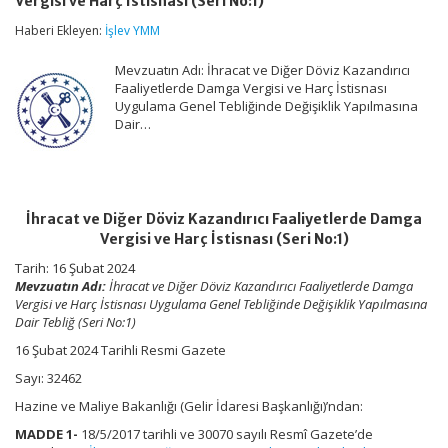
Vergisi ve Harç İstisnası (Seri No:1)
Döviz
Kazandırıcı
Haberi Ekleyen:
İşlev YMM
Faaliyetlerde
Damga
Mevzuatın Adı: İhracat ve Diğer Döviz Kazandırıcı
Vergisi
ve
Faaliyetlerde Damga Vergisi ve Harç İstisnası
Harç
Uygulama Genel Tebliğinde Değişiklik Yapılmasına
İstisnası
Dair…
(Seri
No:1)
için
İhracat ve Diğer Döviz Kazandırıcı Faaliyetlerde Damga
Vergisi ve Harç İstisnası (Seri No:1)
Tarih: 16 Şubat 2024
Mevzuatın Adı:
İhracat ve Diğer Döviz Kazandırıcı Faaliyetlerde Damga
Vergisi ve Harç İstisnası Uygulama Genel Tebliğinde Değişiklik Yapılmasına
Dair Tebliğ (Seri No:1)
16 Şubat 2024 Tarihli Resmi Gazete
Sayı: 32462
Hazine ve Maliye Bakanlığı (Gelir İdaresi Başkanlığı)’ndan:
MADDE 1-
18/5/2017 tarihli ve 30070 sayılı Resmî Gazete’de