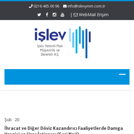
0216 465 00 96
info@islevymm.com.tr
|
WebMail Erişim
Şub
20
İhracat
yorumlar kapalı
ve
İhracat ve Diğer Döviz Kazandırıcı Faaliyetlerde Damga
Diğer