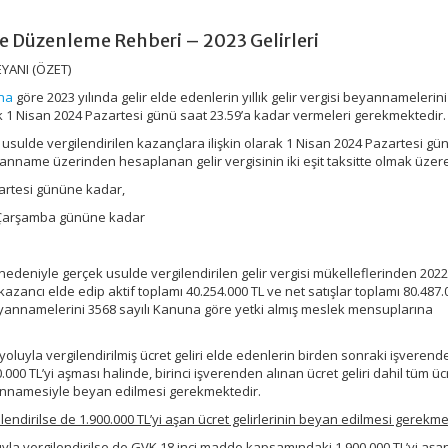
e Düzenleme Rehberi – 2023 Gelirleri
EYANI (ÖZET)
’na
göre 2023 yılında gelir elde edenlerin yıllık gelir vergisi beyannamelerini
 1 Nisan 2024 Pazartesi günü saat 23.59’a kadar vermeleri gerekmektedir.
k usulde vergilendirilen kazançlara ilişkin olarak 1 Nisan 2024 Pazartesi gü
eyanname üzerinden hesaplanan gelir vergisinin iki eşit taksitte olmak üzer
azartesi gününe kadar,
4 Çarşamba gününe kadar
ı nedeniyle gerçek usulde vergilendirilen gelir vergisi mükelleflerinden 2022
 kazancı elde edip aktif toplamı 40.254.000 TL ve net satışlar toplamı 80.487.0
eyannamelerini 3568 sayılı Kanuna göre yetki almış meslek mensuplarına
 yoluyla vergilendirilmiş ücret geliri elde edenlerin birden sonraki işveren
50.000 TL’yi aşması halinde, birinci işverenden alınan ücret geliri dahil tüm üc
 beyannamesiyle beyan edilmesi gerekmektedir.
gilendirilse de 1.900.000 TL’yi aşan ücret gelirlerinin beyan edilmesi gerekme
uyla vergilendirilse de GVK 18 inci madde kapsamındaki 1.900.000 TL’yi aşa