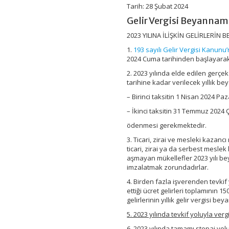
–
Tarih: 28 Şubat 2024
2023
Gelir Vergisi Beyannam
Gelirleri
için
2023 YILINA İLİŞKİN GELİRLERİN B
1.
193 sayılı Gelir Vergisi Kanunu
2024 Cuma tarihinden başlayarak
2. 2023 yılında elde edilen gerçe
tarihine kadar verilecek yıllık b
– Birinci taksitin 1 Nisan 2024 P
– İkinci taksitin 31 Temmuz 202
ödenmesi gerekmektedir.
3. Ticari, zirai ve mesleki kazanc
ticari, zirai ya da serbest meslek
aşmayan mükellefler 2023 yılı b
imzalatmak zorundadırlar.
4. Birden fazla işverenden tevkif
ettiği ücret gelirleri toplamının 1
gelirlerinin yıllık gelir vergisi
5. 2023 yılında tevkif yoluyla ver
6. 2023 yılında tamamı stopaj yol