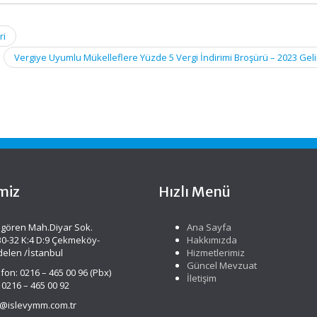
ri
Vergiye Uyumlu Mükelleflere Yüzde 5 Vergi İndirimi Broşürü – 2023 Geli
miz
Hızlı Menü
gören Mah.Diyar Sok.
Ana Sayfa
30-32 K:4 D:9 Çekmeköy-
Hakkımızda
delen /İstanbul
Hizmetlerimiz
Güncel Mevzuat
fon: 0216 – 465 00 96 (Pbx)
İletişim
 0216 – 465 00 92
o@islevymm.com.tr