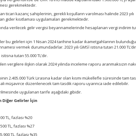
mesi gerekmektedir.
an ticari kazanç sahiplerinin, gerekli koşulların varolması halinde 2023 yılı
an gider kısıtlaması uygulamaları gerekmektedir.
 yılında verilecek gelir vergisi beyannamelerinde hesaplanan vergi indirim tu
nler bu gelirleri için 1 Nisan 2024 tarihine kadar ikametgahlarının bulunduğu
annamesi vermek durumundadırlar. 2023 yılı GMSİ istisna tutarı 21.000 TL’dir
 istisna tutarı 55.000 TL’dir.
kesilen vergilere ilişkin olarak 2024 yılında inceleme raporu aranmaksızın na
lebinin 2.405.000 Türk Lirasına kadar olan kısmı mükellefle süresinde tam ta
li müşavirce düzenlenecek tam tasdik raporu uyarınca iade edilebilir.
dirilmesinde uygulanan tarife aşağıdaki gibidir.
 Diğer Gelirler İçin
.500 TL, fazlası %20
6.500 TL, fazlası %27
 85.900 TL, fazlası %35