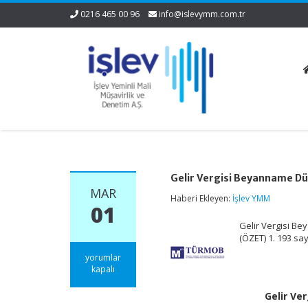
0216 465 00 96
info@islevymm.com.tr
Gelir Vergisi Beyanname Dü
MAR
Haberi Ekleyen:
İşlev YMM
01
Gelir Vergisi Be
(ÖZET) 1. 193 sa
Gelir
yorumlar
Vergisi
kapalı
Beyanname
Düzenleme
Gelir Ve
Rehberi