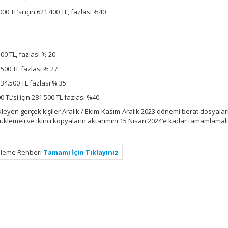
00 TL’si için 621.400 TL, fazlası %40
500 TL, fazlası % 20
6.500 TL fazlası % 27
 134.500 TL fazlası % 35
0 TL’si için 281.500 TL fazlası %40
ükleyen gerçek kişiler Aralık / Ekim-Kasım-Aralık 2023 dönemi berat dosyaları
lemeli ve ikinci kopyaların aktarımını 15 Nisan 2024’e kadar tamamlamalıd
nleme Rehberi
Tamamı İçin Tıklayınız