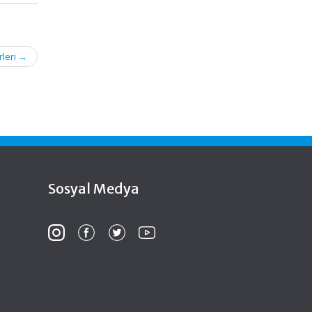
rleri
→
Sosyal Medya