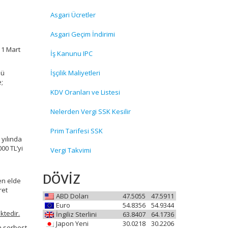
Asgari Ücretler
Asgari Geçim İndirimi
 1 Mart
İş Kanunu IPC
nü
İşçilik Maliyetleri
e;
KDV Oranları ve Listesi
Nelerden Vergi SSK Kesilir
Prim Tarifesi SSK
 yılında
00 TL’yi
Vergi Takvimi
DÖVİZ
den elde
ret
ABD Doları
47.5055
47.5911
Euro
54.8356
54.9344
ktedir.
İngiliz Sterlini
63.8407
64.1736
Japon Yeni
30.0218
30.2206
n serbest