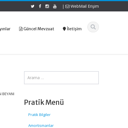
|
WebMail Erişim
yınlar
Güncel Mevzuat
İletişim
N BEYANI
Pratik Menü
Pratik Bilgiler
Amortismanlar