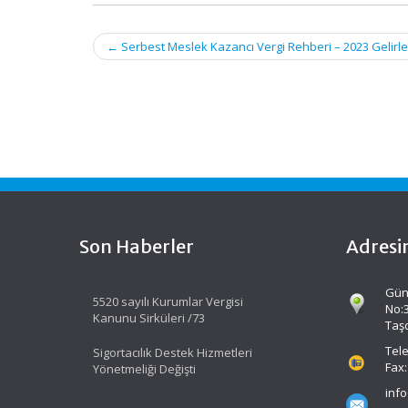
Post
←
Serbest Meslek Kazancı Vergi Rehberi – 2023 Gelirle
navigation
Son Haberler
Adresi
Gün
5520 sayılı Kurumlar Vergisi
No:
Kanunu Sirküleri /73
Taş
Tele
Sigortacılık Destek Hizmetleri
Fax:
Yönetmeliği Değişti
inf