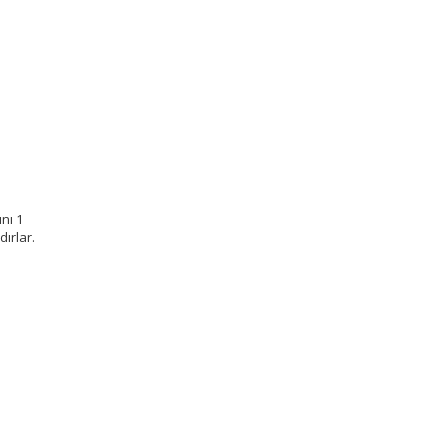
nı 1
ırlar.