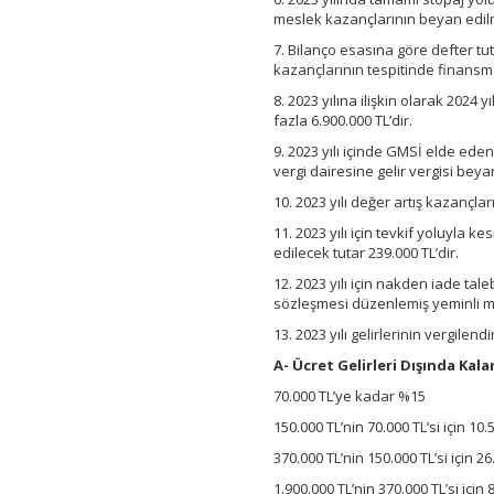
meslek kazançlarının beyan edil
7. Bilanço esasına göre defter tut
kazançlarının tespitinde finansm
8. 2023 yılına ilişkin olarak 2024
fazla 6.900.000 TL’dir.
9. 2023 yılı içinde GMSİ elde ede
vergi dairesine gelir vergisi bey
10. 2023 yılı değer artış kazançları
11. 2023 yılı için tevkif yoluyla 
edilecek tutar 239.000 TL’dir.
12. 2023 yılı için nakden iade ta
sözleşmesi düzenlemiş yeminli ma
13. 2023 yılı gelirlerinin vergilen
A- Ücret Gelirleri Dışında Kalan
70.000 TL’ye kadar %15
150.000 TL’nin 70.000 TL’si için 10
370.000 TL’nin 150.000 TL’si için 2
1.900.000 TL’nin 370.000 TL’si için