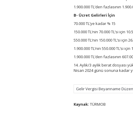
1.900.000 TL’den fazlasının 1.900.0
B- Ücret Gelirleri İçin
70.000 TL’ye kadar % 15
150.000 TL’nin 70.000 TL’si için 10.
550.000 TL’nin 150.000 TL’si için 2
1.900.000 TL’nin 550.000 TL’si için
1.900.000 TL’den fazlasının 607.00
14. Aylık/3 aylık berat dosyası y
Nisan 2024 günü sonuna kadar yük
Gelir Vergisi Beyanname Düze
Kaynak:
TÜRMOB