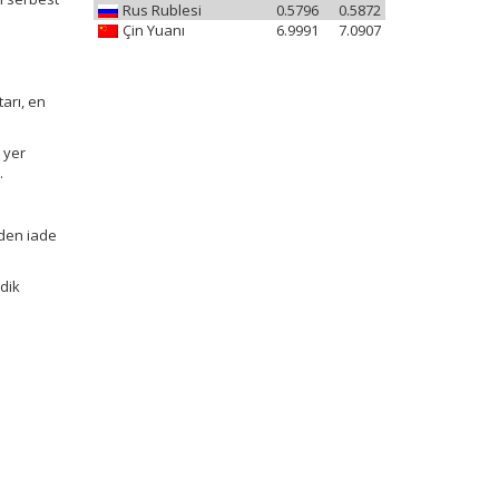
Rus Rublesi
0.5796
0.5872
Çin Yuanı
6.9991
7.0907
tarı, en
 yer
.
kden iade
sdik