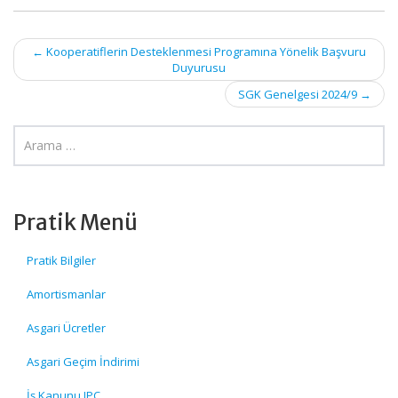
Post
←
Kooperatiflerin Desteklenmesi Programına Yönelik Başvuru
Duyurusu
navigation
SGK Genelgesi 2024/9
→
Pratik Menü
Pratik Bilgiler
Amortismanlar
Asgari Ücretler
Asgari Geçim İndirimi
İş Kanunu IPC