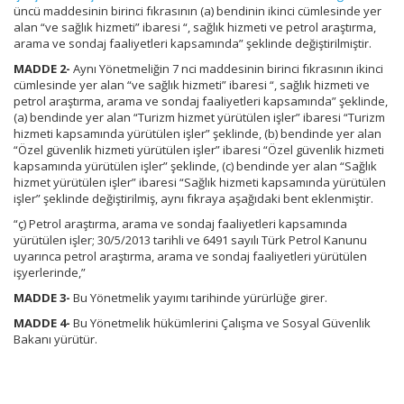
üncü maddesinin birinci fıkrasının (a) bendinin ikinci cümlesinde yer
alan “ve sağlık hizmeti” ibaresi “, sağlık hizmeti ve petrol araştırma,
arama ve sondaj faaliyetleri kapsamında” şeklinde değiştirilmiştir.
MADDE 2-
Aynı Yönetmeliğin 7 nci maddesinin birinci fıkrasının ikinci
cümlesinde yer alan “ve sağlık hizmeti” ibaresi “, sağlık hizmeti ve
petrol araştırma, arama ve sondaj faaliyetleri kapsamında” şeklinde,
(a) bendinde yer alan “Turizm hizmet yürütülen işler” ibaresi “Turizm
hizmeti kapsamında yürütülen işler” şeklinde, (b) bendinde yer alan
“Özel güvenlik hizmeti yürütülen işler” ibaresi “Özel güvenlik hizmeti
kapsamında yürütülen işler” şeklinde, (c) bendinde yer alan “Sağlık
hizmet yürütülen işler” ibaresi “Sağlık hizmeti kapsamında yürütülen
işler” şeklinde değiştirilmiş, aynı fıkraya aşağıdaki bent eklenmiştir.
“ç) Petrol araştırma, arama ve sondaj faaliyetleri kapsamında
yürütülen işler; 30/5/2013 tarihli ve 6491 sayılı Türk Petrol Kanunu
uyarınca petrol araştırma, arama ve sondaj faaliyetleri yürütülen
işyerlerinde,”
MADDE 3-
Bu Yönetmelik yayımı tarihinde yürürlüğe girer.
MADDE 4-
Bu Yönetmelik hükümlerini Çalışma ve Sosyal Güvenlik
Bakanı yürütür.