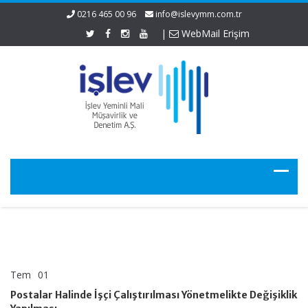
0216 465 00 96
info@islevymm.com.tr
|
WebMail Erişim
Tem
01
Postalar
yorumlar kapalı
Halinde
Postalar Halinde İşçi Çalıştırılması Yönetmelikte Değişiklik
İşçi