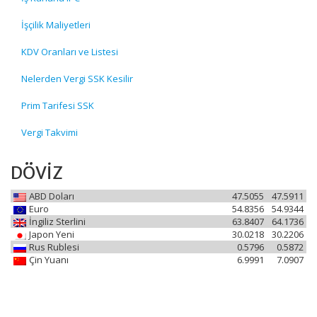
İşçilik Maliyetleri
KDV Oranları ve Listesi
Nelerden Vergi SSK Kesilir
Prim Tarifesi SSK
Vergi Takvimi
DÖVİZ
ABD Doları
47.5055
47.5911
Euro
54.8356
54.9344
İngiliz Sterlini
63.8407
64.1736
Japon Yeni
30.0218
30.2206
Rus Rublesi
0.5796
0.5872
Çin Yuanı
6.9991
7.0907