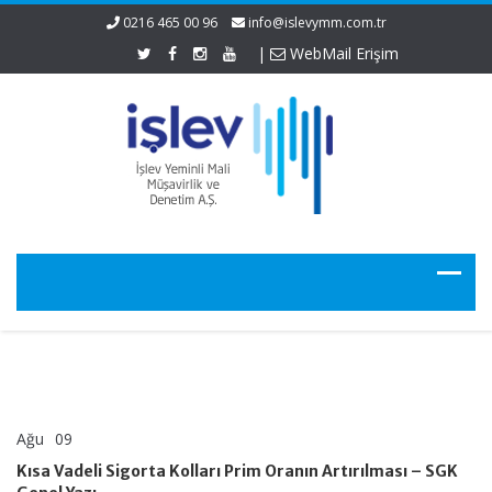
0216 465 00 96
info@islevymm.com.tr
|
WebMail Erişim
Ağu
09
Kısa
yorumlar kapalı
Vadeli
Kısa Vadeli Sigorta Kolları Prim Oranın Artırılması – SGK
Sigorta