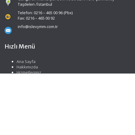
Taşdelen /İstanbul
Telefon: 0216 – 465 00 96 (Pbx)
Fax: 0216 – 465 00 92
info@islevymm.com.tr
Hızlı Menü
Ana Sayfa
Hakkımızda
Hizmetlerimiz
Güncel Mevzuat
İletişim
Sosyal Medya