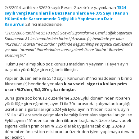
2/8/2024 tarihli ve 32620 sayılı Resmi Gazete’de yayımlanan
7524
sayılı Vergi Kanunları ile Bazı Kanunlarda ve 375 Sayılı Kanun
Hükmünde Kararnamede Değişiklik Yapılmasına Dair
Kanun’un
28 inci maddesinde;
“31/5/2006 tarihli ve 5510 sayılı Sosyal Sigortalar ve Genel Sağlık Sigortası
Kanununun 81 inci maddesinin birinci fıkrasının (c) bendinde yer alan
“%2’sidir.” ibaresi “%2,25’idir.” şeklinde değiştirilmiş ve üçüncü cümlesinde
yer alan “oranına” ibarelerinden sonra gelmek üzere “kadar” ibareleri
eklenmiştir.”
Hükmü yer almış olup söz konusu maddenin yayımını izleyen ayın
başında yürürlüğe gireceği belirtilmiştir.
Yapılan düzenleme ile 5510 sayılı Kanunun 81’inci maddesinin birinci
fıkrasının (c) bendinde yer alan
kısa vadeli sigorta kolları prim
oranı %2’den, %2,25’e çıkarılmıştır.
Buna göre söz konusu düzenleme 2024/Eylül döneminden itibaren
yürürlüğe gireceğinden, ayın 1’i ila 30’u arasında çalışmaları karşılığı
ücret alan sigortalılar için 2024 yılı Eylül ayının 1’inden itibaren, ayın
15’i ila 14’ü arasında çalışmaları karşılığı ücret alan sigortalılar için ise
Eylül ayının 15’inden tarihinden itibaren başlamak üzere kısa vadeli
sigorta kolları prim oranı % 2,25 olarak uygulanacak olup, 2024/8
dönemi ve öncesi için eski oranlar üzerinden işlem yapılmaya devam
edilecektir.