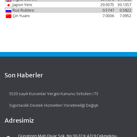
Japon Yeni
29.9375
30.1357
Rus Rublesi
0.5747
0.5822
Çin Yuanı
7.0036
7.0952
Son Haberler
5520 sayılı Kurumlar Vergisi Kanunu Sirküleri /73
Sigortacılık Destek Hizmetleri Yönetmeliği Değişti
Adresimiz
Güngören Mah.Diyar Sok. No:30-32 K:4 D:9 Çekmeköy-