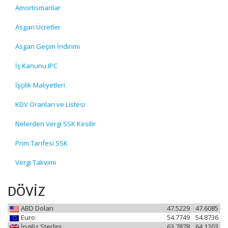
Amortismanlar
Asgari Ücretler
Asgari Geçim İndirimi
İş Kanunu IPC
İşçilik Maliyetleri
KDV Oranları ve Listesi
Nelerden Vergi SSK Kesilir
Prim Tarifesi SSK
Vergi Takvimi
DÖVİZ
ABD Doları
47.5229
47.6085
Euro
54.7749
54.8736
İngiliz Sterlini
63.7878
64.1203