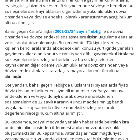
finansal kiralama dâhil her türlü menkul ve gayrimenkul kiralama,
leasing ile iş, hizmet ve eser sözleşmelerinde sözleşme bedeli ve bu
sözleşmelerden kaynaklanan diğer ödeme yükümlülükleri döviz
cinsinden veya dövize endeksli olarak kararlaştıramayacağı hüküm
altına alınmıştır.
Bahsi geçen Karar’a ilişkin
2008-32/34 sayılı Tebliğ
ile de döviz
cinsinden ve dövize endeksli sözleşmelere ilişkin uygulama esasları
ve istisnalar düzenlenmiştir. Bu çerçevede, Türkiye’de yerleşik
kişilerin kendi aralarında akdedecekleri; konusu yurt içinde yer alan
gayrimenkuller olan, konut ve çatılı iş yeri dâhil gayrimenkul kiralama
sözleşmelerinde sözleşme bedelini ve bu sözleşmelerden
kaynaklanan diğer ödeme yükümlülüklerini döviz cinsinden veya
dövize endeksli olarak kararlaştıramayacakları hüküm altına
alınmıştır.
Öte yandan, bahsi geçen Tebliğ’de uluslararası piyasalarda fiyatı
döviz cinsinden belirlenen kıymetli madenlere ve/veya emtiaya
endekslenen ve/veya dolaylı olarak dövize endekslenen
sözleşmelerin de 32 sayılı Karar’ın 4 üncü maddesinin (g) bendi
uygulaması kapsamında dövize endeksli sözleşme olarak
değerlendirileceği hüküm altına alınmıştır.
Bu kapsamda, sosyal medyada yer alan haberlerde belirtilen kira
bedelinin altın cinsinden ödenmesi anılan mevzuata aykırılık
oluşturmaktadır. Bu kapsamda, vatandaşlarımızın mağduriyet
yaşamaması için, yukarıda zikredilen mevzuat hükümlerine aykırı