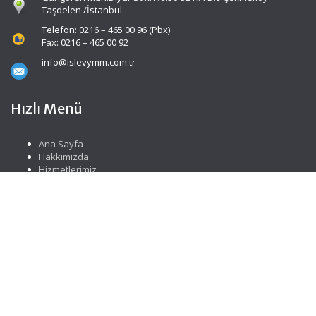
Taşdelen /İstanbul
Telefon: 0216 – 465 00 96 (Pbx)
Fax: 0216 – 465 00 92
info@islevymm.com.tr
Hızlı Menü
Ana Sayfa
Hakkımızda
Hizmetlerimiz
Güncel Mevzuat
İletişim
Sosyal Medya