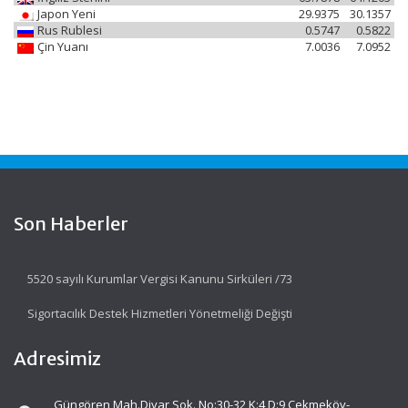
Japon Yeni
29.9375
30.1357
Rus Rublesi
0.5747
0.5822
Çin Yuanı
7.0036
7.0952
Son Haberler
5520 sayılı Kurumlar Vergisi Kanunu Sirküleri /73
Sigortacılık Destek Hizmetleri Yönetmeliği Değişti
Adresimiz
Güngören Mah.Diyar Sok. No:30-32 K:4 D:9 Çekmeköy-