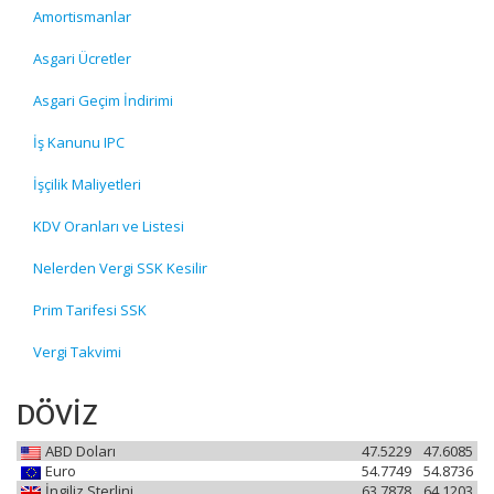
Amortismanlar
Asgari Ücretler
Asgari Geçim İndirimi
İş Kanunu IPC
İşçilik Maliyetleri
KDV Oranları ve Listesi
Nelerden Vergi SSK Kesilir
Prim Tarifesi SSK
Vergi Takvimi
DÖVİZ
ABD Doları
47.5229
47.6085
Euro
54.7749
54.8736
İngiliz Sterlini
63.7878
64.1203