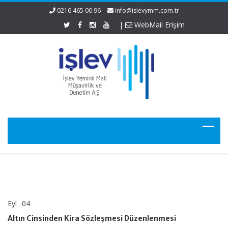
0216 465 00 96
info@islevymm.com.tr
|
WebMail Erişim
Eyl
04
Altın
yorumlar kapalı
Cinsinden
Altın Cinsinden Kira Sözleşmesi Düzenlenmesi
Kira