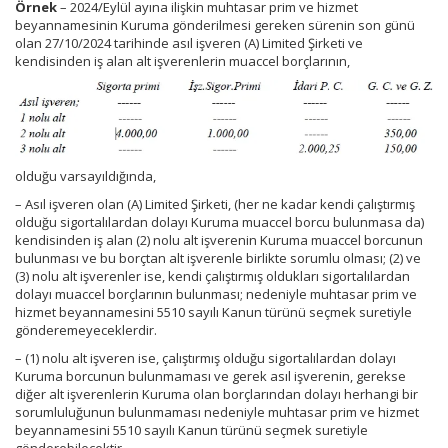
Örnek
– 2024/Eylül ayına ilişkin muhtasar prim ve hizmet
beyannamesinin Kuruma gönderilmesi gereken sürenin son günü
olan 27/10/2024 tarihinde asıl işveren (A) Limited Şirketi ve
kendisinden iş alan alt işverenlerin muaccel borçlarının,
olduğu varsayıldığında,
– Asıl işveren olan (A) Limited Şirketi, (her ne kadar kendi çalıştırmış
olduğu sigortalılardan dolayı Kuruma muaccel borcu bulunmasa da)
kendisinden iş alan (2) nolu alt işverenin Kuruma muaccel borcunun
bulunması ve bu borçtan alt işverenle birlikte sorumlu olması; (2) ve
(3) nolu alt işverenler ise, kendi çalıştırmış oldukları sigortalılardan
dolayı muaccel borçlarının bulunması; nedeniyle muhtasar prim ve
hizmet beyannamesini 5510 sayılı Kanun türünü seçmek suretiyle
gönderemeyeceklerdir.
– (1) nolu alt işveren ise, çalıştırmış olduğu sigortalılardan dolayı
Kuruma borcunun bulunmaması ve gerek asıl işverenin, gerekse
diğer alt işverenlerin Kuruma olan borçlarından dolayı herhangi bir
sorumluluğunun bulunmaması nedeniyle muhtasar prim ve hizmet
beyannamesini 5510 sayılı Kanun türünü seçmek suretiyle
gönderebilecektir.