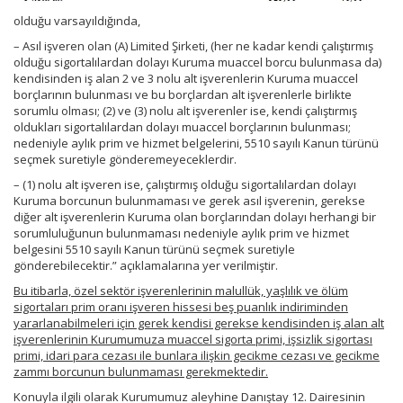
olduğu varsayıldığında,
– Asıl işveren olan (A) Limited Şirketi, (her ne kadar kendi çalıştırmış
olduğu sigortalılardan dolayı Kuruma muaccel borcu bulunmasa da)
kendisinden iş alan 2 ve 3 nolu alt işverenlerin Kuruma muaccel
borçlarının bulunması ve bu borçlardan alt işverenlerle birlikte
sorumlu olması; (2) ve (3) nolu alt işverenler ise, kendi çalıştırmış
oldukları sigortalılardan dolayı muaccel borçlarının bulunması;
nedeniyle aylık prim ve hizmet belgelerini, 5510 sayılı Kanun türünü
seçmek suretiyle gönderemeyeceklerdir.
– (1) nolu alt işveren ise, çalıştırmış olduğu sigortalılardan dolayı
Kuruma borcunun bulunmaması ve gerek asıl işverenin, gerekse
diğer alt işverenlerin Kuruma olan borçlarından dolayı herhangi bir
sorumluluğunun bulunmaması nedeniyle aylık prim ve hizmet
belgesini 5510 sayılı Kanun türünü seçmek suretiyle
gönderebilecektir.” açıklamalarına yer verilmiştir.
Bu itibarla, özel sektör işverenlerinin malullük, yaşlılık ve ölüm
sigortaları prim oranı işveren hissesi beş puanlık indiriminden
yararlanabilmeleri için gerek kendisi gerekse kendisinden iş alan alt
işverenlerinin Kurumumuza muaccel sigorta primi, işsizlik sigortası
primi, idari para cezası ile bunlara ilişkin gecikme cezası ve gecikme
zammı borcunun bulunmaması gerekmektedir.
Konuyla ilgili olarak Kurumumuz aleyhine Danıştay 12. Dairesinin