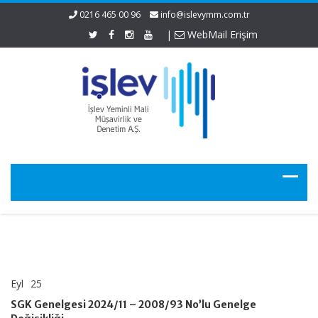
0216 465 00 96
info@islevymm.com.tr
|
WebMail Erişim
Eyl
25
SGK
yorumlar kapalı
Genelgesi
SGK Genelgesi 2024/11 – 2008/93 No’lu Genelge
2024/11