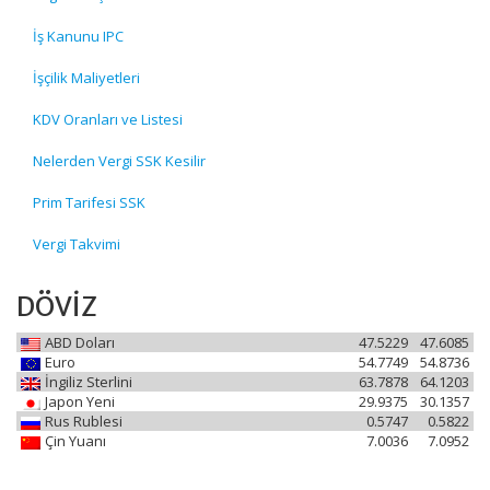
İş Kanunu IPC
İşçilik Maliyetleri
KDV Oranları ve Listesi
Nelerden Vergi SSK Kesilir
Prim Tarifesi SSK
Vergi Takvimi
DÖVİZ
ABD Doları
47.5229
47.6085
Euro
54.7749
54.8736
İngiliz Sterlini
63.7878
64.1203
Japon Yeni
29.9375
30.1357
Rus Rublesi
0.5747
0.5822
Çin Yuanı
7.0036
7.0952