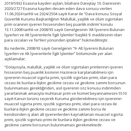
2019/5932 Esasına kayden açılan, bilahare Danıştay 10. Dairesinin
2020/2727 Esasına kayden devam eden dava sonucu verilen
11.06.2024 tarihli ve 2024/2504 sayılı Karar ile “Dava konusu Sosyal
Güvenlik Kurumu Başkanlığının ‘Malulluk, yaşlılık ve ölüm sigortaları
prim oranının işveren hissesinden beş puanlık indirim’ konulu
13.11.2008 tarihli ve 2008/93 sayılı Genelgesinin ‘Alt İşvereni Bulunan
İşyerleri ve Alt İşverenlerle İlgili İşlemler’ başlıklı 9. maddesinin idari
para cezaları ve fer’ileri yönünden iptaline” hükmedilmiştir.
Bu nedenle, 2008/93 sayılı Genelgenin “9- Alt İşvereni Bulunan
İşyerleri ve Alt İşverenlerle İlgili İşlemler” bölümünde yer alan
açıklamalar;
“Dolayısıyla, malullük, yaşlılık ve ölüm sigortaları primlerinin işveren
hissesinin beş puanlık kısmının Hazinece karşılanabilmesi için
işverenin muaccel sigorta primi, işsizlik sigortası primi, idari para
cezası ile bunlara ilişkin gecikme cezası ve gecikme zammı borcunun
bulunmaması gerektiğinden, asıl işverenin söz konusu indirimden
yararlanmak amacıyla muhtasar prim ve hizmet beyannamesini 5510
sayılı Kanun türünü seçerek Kuruma gönderebilmesi için işverenin
muaccel sigorta primi, işsizlik sigortası primi, idari para cezası ile
bunlara ilişkin gecikme cezası ve gecikme zammı borcu ile
kendisinden iş alan alt işverenlerden kaynaklanan muaccel sigorta
primi, işsizlik sigortası primi ile bunlara ilişkin gecikme cezası ve
gecikme zammı borcunun bulunmaması gerekmektedir.