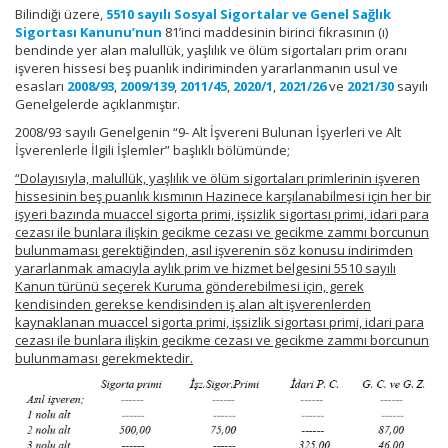
Bilindiği üzere,
5510 sayılı Sosyal Sigortalar ve Genel Sağlık
Sigortası Kanunu’nun
81’inci maddesinin birinci fıkrasının (ı)
bendinde yer alan malullük, yaşlılık ve ölüm sigortaları prim oranı
işveren hissesi beş puanlık indiriminden yararlanmanın usul ve
esasları
2008/93
,
2009/139
,
2011/45
,
2020/1
,
2021/26
ve
2021/30
sayılı
Genelgelerde açıklanmıştır.
2008/93 sayılı Genelgenin “9- Alt İşvereni Bulunan İşyerleri ve Alt
İşverenlerle İlgili İşlemler” başlıklı bölümünde;
“Dolayısıyla, malullük, yaşlılık ve ölüm sigortaları primlerinin işveren
hissesinin beş puanlık kısmının Hazinece karşılanabilmesi için her bir
işyeri bazında muaccel sigorta primi, işsizlik sigortası primi, idari para
cezası ile bunlara ilişkin gecikme cezası ve gecikme zammı borcunun
bulunmaması gerektiğinden, asıl işverenin söz konusu indirimden
yararlanmak amacıyla aylık prim ve hizmet belgesini 5510 sayılı
Kanun türünü seçerek Kuruma gönderebilmesi için, gerek
kendisinden gerekse kendisinden iş alan alt işverenlerden
kaynaklanan muaccel sigorta primi, işsizlik sigortası primi, idari para
cezası ile bunlara ilişkin gecikme cezası ve gecikme zammı borcunun
bulunmaması gerekmektedir.