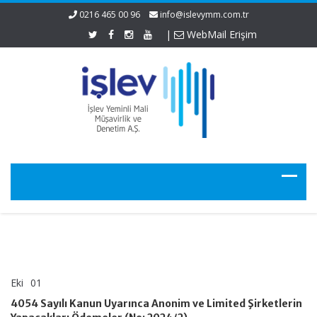
0216 465 00 96
info@islevymm.com.tr
|
WebMail Erişim
Eki
01
4054
yorumlar kapalı
Sayılı
4054 Sayılı Kanun Uyarınca Anonim ve Limited Şirketlerin
Kanun