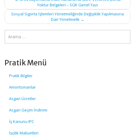
Post
Yoktur Belgeleri – SGK Genel Yazı
navigation
Sosyal Sigorta İşlemleri Yönetmeliğinde Değişiklik Yapılmasına
Dair Yönetmelik
→
Pratik Menü
Pratik Bilgiler
Amortismanlar
Asgari Ücretler
Asgari Geçim İndirimi
İş Kanunu IPC
İşçilik Maliyetleri