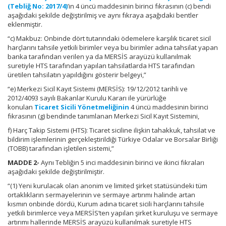
(Tebliğ No: 2017/4)
’in 4 üncü maddesinin birinci fıkrasının (c) bendi
aşağıdaki şekilde değiştirilmiş ve aynı fıkraya aşağıdaki bentler
eklenmiştir.
“c) Makbuz: Onbinde dört tutarındaki ödemelere karşılık ticaret sicil
harçlarını tahsile yetkili birimler veya bu birimler adına tahsilat yapan
banka tarafından verilen ya da MERSİS arayüzü kullanılmak
suretiyle HTS tarafından yapılan tahsilatlarda HTS tarafından
üretilen tahsilatın yapıldığını gösterir belgeyi,”
“e) Merkezi Sicil Kayıt Sistemi (MERSİS): 19/12/2012 tarihli ve
2012/4093 sayılı Bakanlar Kurulu Kararı ile yürürlüğe
konulan
Ticaret Sicili Yönetmeliğinin
4 üncü maddesinin birinci
fıkrasının (g) bendinde tanımlanan Merkezi Sicil Kayıt Sistemini,
f) Harç Takip Sistemi (HTS): Ticaret siciline ilişkin tahakkuk, tahsilat ve
bildirim işlemlerinin gerçekleştirildiği Türkiye Odalar ve Borsalar Birliği
(TOBB) tarafından işletilen sistemi,”
MADDE 2-
Aynı Tebliğin 5 inci maddesinin birinci ve ikinci fıkraları
aşağıdaki şekilde değiştirilmiştir.
“(1) Yeni kurulacak olan anonim ve limited şirket statüsündeki tüm
ortaklıkların sermayelerinin ve sermaye artırımı halinde artan
kısmın onbinde dördü, Kurum adına ticaret sicili harçlarını tahsile
yetkili birimlerce veya MERSİS’ten yapılan şirket kuruluşu ve sermaye
artırımı hallerinde MERSİS arayüzü kullanılmak suretiyle HTS