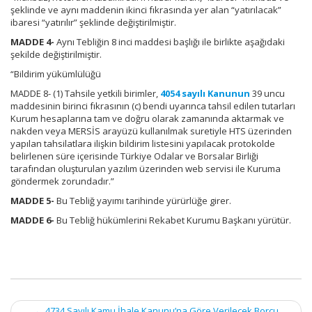
şeklinde ve aynı maddenin ikinci fıkrasında yer alan “yatırılacak”
ibaresi “yatırılır” şeklinde değiştirilmiştir.
MADDE 4-
Aynı Tebliğin 8 inci maddesi başlığı ile birlikte aşağıdaki
şekilde değiştirilmiştir.
“Bildirim yükümlülüğü
MADDE 8- (1) Tahsile yetkili birimler,
4054 sayılı Kanunun
39 uncu
maddesinin birinci fıkrasının (c) bendi uyarınca tahsil edilen tutarları
Kurum hesaplarına tam ve doğru olarak zamanında aktarmak ve
nakden veya MERSİS arayüzü kullanılmak suretiyle HTS üzerinden
yapılan tahsilatlara ilişkin bildirim listesini yapılacak protokolde
belirlenen süre içerisinde Türkiye Odalar ve Borsalar Birliği
tarafından oluşturulan yazılım üzerinden web servisi ile Kuruma
göndermek zorundadır.”
MADDE 5-
Bu Tebliğ yayımı tarihinde yürürlüğe girer.
MADDE 6-
Bu Tebliğ hükümlerini Rekabet Kurumu Başkanı yürütür.
←
4734 Sayılı Kamu İhale Kanunu’na Göre Verilecek Borcu