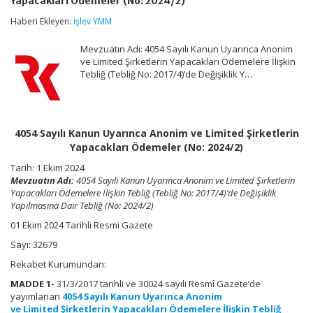
Yapacakları Ödemeler (No: 2024/2)
Uyarınca
Anonim
Haberi Ekleyen:
İşlev YMM
ve
Limited
Mevzuatın Adı: 4054 Sayılı Kanun Uyarınca Anonim
Şirketlerin
Yapacakları
ve Limited Şirketlerin Yapacakları Ödemelere İlişkin
Ödemeler
Tebliğ (Tebliğ No: 2017/4)’de Değişiklik Y…
(No:
2024/2)
için
4054 Sayılı Kanun Uyarınca Anonim ve Limited Şirketlerin
Yapacakları Ödemeler (No: 2024/2)
Tarih: 1 Ekim 2024
Mevzuatın Adı:
4054 Sayılı Kanun Uyarınca Anonim ve Limited Şirketlerin
Yapacakları Ödemelere İlişkin Tebliğ (Tebliğ No: 2017/4)’de Değişiklik
Yapılmasına Dair Tebliğ (No: 2024/2)
01 Ekim 2024 Tarihli Resmi Gazete
Sayı: 32679
Rekabet Kurumundan:
MADDE 1-
31/3/2017 tarihli ve 30024 sayılı Resmî Gazete’de
yayımlanan
4054 Sayılı Kanun Uyarınca Anonim
ve Limited Şirketlerin Yapacakları Ödemelere İlişkin Tebliğ