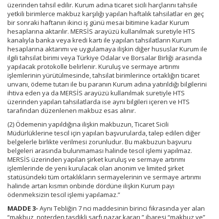
üzerinden tahsil edilir. Kurum adına ticaret sicili harçlarını tahsile
yetkili birimlerce makbuz karşılığı yapılan haftalık tahsilatlar en geç
bir sonraki haftanın ikinci iş günü mesai bitimine kadar Kurum
hesaplarına aktarılır. MERSİS arayüzü kullanılmak suretiyle HTS
kanalıyla banka veya kredi kartı ile yapılan tahsilatların Kurum
hesaplarına aktarımı ve uygulamaya ilişkin diğer hususlar Kurum ile
ilgili tahsilat birimi veya Türkiye Odalar ve Borsalar Birliği arasında
yapılacak protokolle belirlenir. Kuruluş ve sermaye artırımı
işlemlerinin yürütülmesinde, tahsilat birimlerince ortaklığın ticaret
unvanı, ödeme tutarı ile bu paranın Kurum adına yatırıldığı bilgilerini
ihtiva eden ya da MERSİS arayüzü kullanılmak suretiyle HTS
üzerinden yapılan tahsilatlarda ise aynı bilgileri içeren ve HTS
tarafından düzenlenen makbuz esas alınır.
(2) Ödemenin yapıldığına ilişkin makbuzun, Ticaret Sicili
Müdürlüklerine tescil için yapılan başvurularda, talep edilen diğer
belgelerle birlikte verilmesi zorunludur. Bu makbuzun başvuru
belgeleri arasında bulunmaması halinde tescil işlemi yapılmaz.
MERSİS üzerinden yapılan şirket kuruluş ve sermaye artırımı
işlemlerinde de yeni kurulacak olan anonim ve limited şirket
statüsündeki tüm ortaklıkların sermayelerinin ve sermaye artırımı
halinde artan kısmın onbinde dördüne ilişkin Kurum payı
ödenmeksizin tescil işlemi yapılamaz.”
MADDE 3-
Aynı Tebliğin 7 nci maddesinin birinci fıkrasında yer alan
“makbuz, noterden tasdikli sarfı nazar kararı,” ibaresi “makbuz ve”