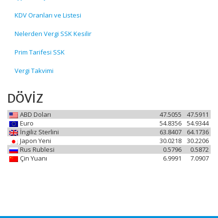
KDV Oranları ve Listesi
Nelerden Vergi SSK Kesilir
Prim Tarifesi SSK
Vergi Takvimi
DÖVİZ
ABD Doları
47.5055
47.5911
Euro
54.8356
54.9344
İngiliz Sterlini
63.8407
64.1736
Japon Yeni
30.0218
30.2206
Rus Rublesi
0.5796
0.5872
Çin Yuanı
6.9991
7.0907