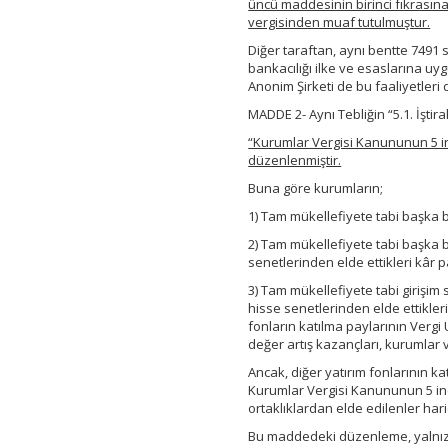
üncü maddesinin birinci fıkrasın
vergisinden muaf tutulmuştur.
Diğer taraftan, aynı bentte 7491 s
bankacılığı ilke ve esaslarına uy
Anonim Şirketi de bu faaliyetleri
MADDE 2- Aynı Tebliğin “5.1. İştira
“Kurumlar Vergisi Kanununun 5 inci
düzenlenmiştir.
Buna göre kurumların;
1) Tam mükellefiyete tabi başka 
2) Tam mükellefiyete tabi başka b
senetlerinden elde ettikleri kâr p
3) Tam mükellefiyete tabi girişim 
hisse senetlerinden elde ettikler
fonların katılma paylarının Ve
değer artış kazançları, kurumlar v
Ancak, diğer yatırım fonlarının ka
Kurumlar Vergisi Kanununun 5 inc
ortaklıklardan elde edilenler hari
Bu maddedeki düzenleme, yalnızca