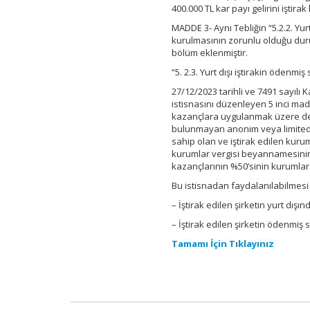
400.000 TL kar payı gelirini iştira
MADDE 3- Aynı Tebliğin “5.2.2. Yurt
kurulmasının zorunlu olduğu dur
bölüm eklenmiştir.
“5. 2.3. Yurt dışı iştirakin öde
27/12/2023 tarihli ve 7491 sayılı
istisnasını düzenleyen 5 inci mad
kazançlara uygulanmak üzere değiş
bulunmayan anonim veya limited 
sahip olan ve iştirak edilen kuru
kurumlar vergisi beyannamesinin
kazançlarının %50’sinin kurumlar 
Bu istisnadan faydalanılabilmesi 
– İştirak edilen şirketin yurt dı
– İştirak edilen şirketin ödenmi
Tamamı İçin Tıklayınız