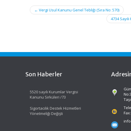
Post
←
Vergi Usul Kanunu Genel Tebliği (Sıra No: 570)
navigation
4734 Sayılı
Son Haberler
Adresi
Gün
5520 sayılı Kurumlar Vergisi
No:
Kanunu Sirküleri /73
Taş
Tele
Sigortacılık Destek Hizmetleri
Fax:
Yönetmeliği Değişti
inf