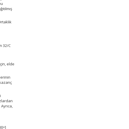
bu
ıtılmış
rtaklık
n 32/C
s
çin, elde
lerinin
 kazanç
i
azlardan
 Ayrıca,
00=]