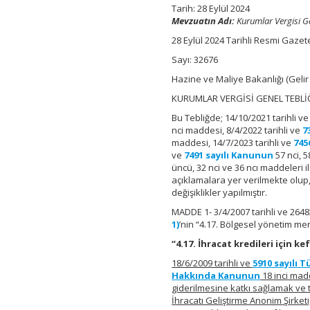
No:
Tarih: 28 Eylül 2024
23)
Mevzuatın Adı:
Kurumlar Vergisi Gen
için
28 Eylül 2024 Tarihli Resmi Gazet
Sayı: 32676
Hazine ve Maliye Bakanlığı (Gelir
KURUMLAR VERGİSİ GENEL TEBLİĞİ 
Bu Tebliğde; 14/10/2021 tarihli v
nci maddesi, 8/4/2022 tarihli ve
7
maddesi, 14/7/2023 tarihli ve
745
ve
7491 sayılı Kanunun
57 nci, 5
üncü, 32 nci ve 36 ncı maddeleri i
açıklamalara yer verilmekte olup, 
değişiklikler yapılmıştır.
MADDE 1- 3/4/2007 tarihli ve 264
1)
’nin “4.17. Bölgesel yönetim merk
“4.17. İhracat kredileri için 
18/6/2009 tarihli ve
5910 sayılı T
Hakkında Kanunun
18 inci mad
giderilmesine katkı sağlamak ve t
İhracatı Geliştirme Anonim Şirket