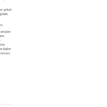
ir şirket
ğıdaki
sı
zançları
ilen
e
sine
 ilişkin
 konusu