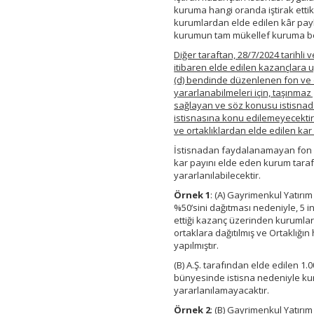
kuruma hangi oranda iştirak etti
kurumlardan elde edilen kâr payla
kurumun tam mükellef kuruma bell
Diğer taraftan, 28/7/2024 tarihli
itibaren elde edilen kazançlara 
(d) bendinde düzenlenen fon ve or
yararlanabilmeleri için, taşınmaz ge
sağlayan ve söz konusu istisnada
istisnasına konu edilemeyecekti
ve ortaklıklardan elde edilen kar 
İstisnadan faydalanamayan fon ve
kar payını elde eden kurum taraf
yararlanılabilecektir.
Örnek
1
: (A) Gayrimenkul Yatırı
%50’sini dağıtması nedeniyle, 5 i
ettiği kazanç üzerinden kurumlar
ortaklara dağıtılmış ve Ortaklığı
yapılmıştır.
(B) A.Ş. tarafından elde edilen 1
bünyesinde istisna nedeniyle kur
yararlanılamayacaktır.
Örnek 2
: (B) Gayrimenkul Yatırım