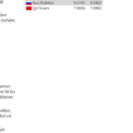
ar
Rus Rublesi
0.5747
0.5822
Çin Yuanı
7.0036
7.0952
ılım
s Kefalet
arının
er ile bu
aklanan
edilen,
 fon ve
yle