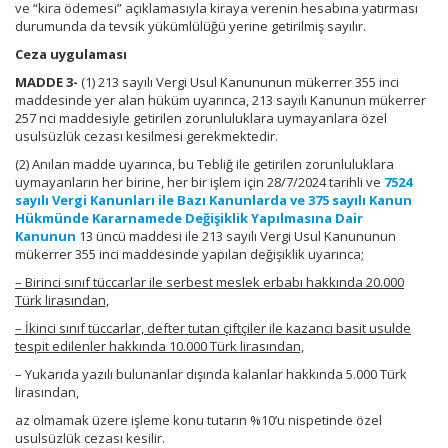
ve “kira ödemesi” açıklamasıyla kiraya verenin hesabına yatırması
durumunda da tevsik yükümlülüğü yerine getirilmiş sayılır.
Ceza uygulaması
MADDE 3-
(1) 213 sayılı Vergi Usul Kanununun mükerrer 355 inci
maddesinde yer alan hüküm uyarınca, 213 sayılı Kanunun mükerrer
257 nci maddesiyle getirilen zorunluluklara uymayanlara özel
usulsüzlük cezası kesilmesi gerekmektedir.
(2) Anılan madde uyarınca, bu Tebliğ ile getirilen zorunluluklara
uymayanların her birine, her bir işlem için 28/7/2024 tarihli ve
7524
sayılı Vergi Kanunları ile Bazı Kanunlarda ve 375 sayılı Kanun
Hükmünde Kararnamede Değişiklik Yapılmasına Dair
Kanunun
13 üncü maddesi ile 213 sayılı Vergi Usul Kanununun
mükerrer 355 inci maddesinde yapılan değişiklik uyarınca;
– Birinci sınıf tüccarlar ile serbest meslek erbabı hakkında 20.000
Türk lirasından,
– İkinci sınıf tüccarlar, defter tutan çiftçiler ile kazancı basit usulde
tespit edilenler hakkında 10.000 Türk lirasından,
– Yukarıda yazılı bulunanlar dışında kalanlar hakkında 5.000 Türk
lirasından,
az olmamak üzere işleme konu tutarın %10’u nispetinde özel
usulsüzlük cezası kesilir.