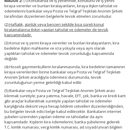
MADDE 2-
(1) Konutlarda ve iş yerlerinde, konutunu ve iş yerini
kiraya verenler ve bunları kiralayanların, kiraya ilişkin tahsilat ve
ödemelerini bankalar veya Posta ve Telgraf Teşkilatı Anonim Şirketi
tarafından düzenlenen belgelerle tevsik etmeleri zorunludur.
(2) Haftalık, günlük veya benzeri şekilde kısa süreli konut
kiralamalarına ilişkin yapılan tahsilat ve ödemeler de tevsik
kapsamındadır.
(3) Konut ve iş yerini kiraya verenler ve bunları kiralayanların, kira
bedeline ilişkin mahkeme ve icra yoluyla veya ayni olarak
yaptıkları tahsilat ve ödemeler tevsik zorunluluğu kapsamında
değildir.
(4) Hisseli gayrimenkullerin kiralanmasında, kira bedelinin tamamının
kiraya verenlerden birine bankalar veya Posta ve Telgraf Teşkilatı
Anonim Şirketi aracılığıyla ödenmesi durumunda, tevsik
zorunluluğunun yerine getirildiği kabul edilir.
(5) Bankalar veya Posta ve Telgraf Teşkilatı Anonim Şirketi aracı
kılınmak suretiyle; para yatırma, havale, EFT, çek, banka ve kredi kartı
gibi araçlar kullanılmak suretiyle yapılan tahsilat ve ödemeler
karşılığında dekont veya hesap bildirim cetvelleri düzenlendiğinden,
bu belgeler tevsik edici belge kabul edilecektir. Bankaların internet
şubeleri üzerinden yapılan ödeme ve tahsilatlar da aynı
kapsamdadır. Kişilerin kira ödemelerini; banka şubelerine giderek
T.C. kimlik numarası, vergi kimlik numarası, ad soyad/unvan bilgileri