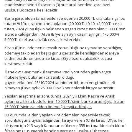
maddesinin birinci fıkrasının (3) numaralı bendine göre özel
usulsüzlük cezası kesilecektir.
Buna göre; elden tahsil edilen ve ödenen 20.000 TL kira tutarı için bu
tutarın %10’u oranında hesaplanan (20.000 TLx0,10=) 2.000 TL ceza
tutarı, 2024 yılına ilişkin belirlenen asgari ceza tutarı olan 5.000 TL’nin
altında kaldığından, (A) ve (B)’ye ayrı ayrı Kasım ayı için (1×5.000=)
5.000 TL özel usulsüzlük cezası kesilecektir.
Kiracı (B)’nin; ödemenin tevsik zorunluluğuna uymadan yapıldığını,
ödemeyi takip eden beş iş günü içerisinde kendiliğinden idareye
bildirmesi durumunda ise kiracı (B)’ye özel usulsüzlük cezası
kesilmeyecektir.
Örnek 2:
Gayrimenkul sermaye iradı yönünden gelir vergisi
mükellefiyeti bulunan (C), sahibi olduğu
gayrimenkulünü 15/10/2024 tarihinden itibaren vergi mükellefi
olmayan (D)’ye aylık 25.000 TL’ye konut olarak kiraya vermiştir.
Yapılan araştırmalar sonucunda, 2024 yılı Ekim, Kasım ve Aralık
aylarına ait kira bedellerinin 10.000 TL’sinin banka aracılığıyla, kalan
15.000 TL’sinin ise elden ödendiği tespit edilmiştir.
Bu durumda, elden yapılan kira ödemeleri nedeniyle tevsik
zorunluluğuna uyulmadığından, kiraya veren (C) ile kiracı (D)’ye, her
bir işlem için 213 sayılı Kanunun mükerrer 355 inci maddesinin birinci
fıkrasının (3) numaralı bendine göre özel usulsüzlük cezası