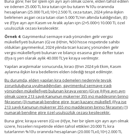
Buna göre; her bir işlem için ayrı ayrı olmak üzere, elden tahsil edilen
ve ödenen 25.000 TL kira tutarı için bu tutarın %10’u oranında
hesaplanan (25.000 TLx0,10=) 2.500 TL ceza tutarı, 2024 yılına ilişkin
belirlenen asgari ceza tutarı olan 5.000 TL’nin altında kaldığından, (E)
ve (F)’ye ayrı ayrı Kasım ve Aralık ayları için (2×5.000=) 10.000 TL özel
usulsüzlük cezası kesilecektir.
Örnek 4:
Gayrimenkul sermaye iradı yönünden gelir vergisi
mükellefiyeti bulunan (G) ve (H)’nin, %50 hisse nispetinde sahibi
oldukları gayrimenkul, 2024 yılında ticari kazanç yönünden gelir
vergisi mükellefiyeti bulunan ve bilanço esasına göre defter tutan
(I)’ya iş yeri olarak aylık 40.000 TL’ye kiraya verilmiştir.
Yapılan araştırmalar sonucunda, kiracı (I)’nın 2024 yılı Ekim, Kasım
aylarına ilişkin kira bedellerini elden ödediği tespit edilmiştir.
Bu durumda, elden yapılan kira ödemeleri nedeniyle tevsik
zorunluluğuna uyulmadığından, gayrimenkul sermaye iradı
yönünden mükellefiyeti bulunan kiraya veren (G) ve (H)’ye ayrı ayrı
olmak üzere 213 sayılı Kanunun mükerrer 355 inci maddesinin birinci
fıkrasının (3) numaralı bendine göre, ticari kazanç mükellefi (I)’ya ise
213 sayılı Kanunun mükerrer 355 inci maddesinin birinci fıkrasının (1)
numaralı bendine göre özel usulsüzlük cezası kesilecektir.
Buna göre; kiraya veren (G) ve (H)’ye, her bir işlem için ayrı ayrı olmak
üzere, hisseleri nispetinde elden tahsil ettikleri 20.000 TL kira
tutarlarının %10’u oranında hesaplanan (20.000 TLx0,10=) 2.000 TL