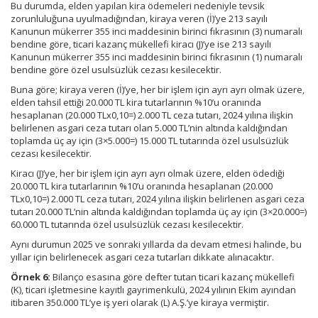
Bu durumda, elden yapılan kira ödemeleri nedeniyle tevsik
zorunluluğuna uyulmadığından, kiraya veren (İ)’ye 213 sayılı
Kanunun mükerrer 355 inci maddesinin birinci fıkrasının (3) numaralı
bendine göre, ticari kazanç mükellefi kiracı (J)’ye ise 213 sayılı
Kanunun mükerrer 355 inci maddesinin birinci fıkrasının (1) numaralı
bendine göre özel usulsüzlük cezası kesilecektir.
Buna göre; kiraya veren (İ)’ye, her bir işlem için ayrı ayrı olmak üzere,
elden tahsil ettiği 20.000 TL kira tutarlarının %10’u oranında
hesaplanan (20.000 TLx0,10=) 2.000 TL ceza tutarı, 2024 yılına ilişkin
belirlenen asgari ceza tutarı olan 5.000 TL’nin altında kaldığından
toplamda üç ay için (3×5.000=) 15.000 TL tutarında özel usulsüzlük
cezası kesilecektir.
Kiracı (J)’ye, her bir işlem için ayrı ayrı olmak üzere, elden ödediği
20.000 TL kira tutarlarının %10’u oranında hesaplanan (20.000
TLx0,10=) 2.000 TL ceza tutarı, 2024 yılına ilişkin belirlenen asgari ceza
tutarı 20.000 TL’nin altında kaldığından toplamda üç ay için (3×20.000=)
60.000 TL tutarında özel usulsüzlük cezası kesilecektir.
Aynı durumun 2025 ve sonraki yıllarda da devam etmesi halinde, bu
yıllar için belirlenecek asgari ceza tutarları dikkate alınacaktır.
Örnek 6:
Bilanço esasına göre defter tutan ticari kazanç mükellefi
(K), ticari işletmesine kayıtlı gayrimenkulü, 2024 yılının Ekim ayından
itibaren 350.000 TL’ye iş yeri olarak (L) A.Ş.’ye kiraya vermiştir.