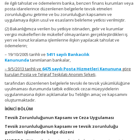
ile ilgili tahsilat ve ödemelerini banka, benzeri finans kurumları veya
posta idarelerince düzenlenen belgelerle tevsik etmeleri
zorunluluğunu getirme ve bu zorunluluğun kapsamını ve
uygulamaya ilişkin usul ve esaslarını belirleme yetkisi verilmiştir.
(2) Bakanlığımıza verilen bu yetkiye istinaden, gelir ve kurumlar
vergisi mükellefleri ile mükellef olmayanların gerçekleştirdikleri iş
yeri ve konut kiralama işlemlerine ilişkin yapılacak tahsilat ve
ödemelerin;
– 19/10/2005 tarihli ve
5411 sayılı Bankacılık
Kanununda
tanımlanan bankalar,
– 9/5/2013 tarihli ve
6475 sayılı Posta Hizmetleri Kanununa
göre
kurulan Posta ve Telgraf Teşkilatı Anonim Şirketi,
tarafından düzenlenen belgelerle tevsiki ile tevsik yükümlülüğüne
uyulmaması durumunda tatbik edilecek cezai müeyyidelerin
uygulanmasına ilişkin açıklamalar bu Tebliğin amaç ve kapsamını
oluşturmaktadır.
İKİNCİ BÖLÜM
Tevsik Zorunluluğunun Kapsamı ve Ceza Uygulaması
Tevsik zorunluluğunun kapsamı ve tevsik zorunluluğu
getirilen işlemlerde belge düzeni