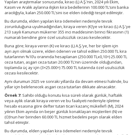
Yapılan araştırmalar sonucunda, kiracı (L) A.Ş.’nin, 2024 yılı Ekim,
Kasım ve Aralık aylarına ilişkin kira bedellerinin 100.000 TL’sini banka
aracılığıyla, kalan 250.000 TL’sini ise elden ödediği tespit edilmiştir.
Bu durumda, elden yapılan kira ödemeleri nedeniyle tevsik
zorunluluğuna uyulmadığından, kiraya veren (K)’ye ve kiracı (L) A.Ş.’ye
213 sayılı Kanunun mükerrer 355 inci maddesinin birinci fıkrasının (1)
numaralı bendine göre özel usulsüzlük cezası kesilecektir.
Buna göre; kiraya veren (K) ve kiracı (L) A.Ş.’ye, her bir işlem için
ayrı ayrı olmak üzere, elden ödenen ve tahsil edilen 250.000 TL kira
tutarlarının %10’u oranında hesaplanan (250.000 TLx0,10=) 25.000 TL
ceza tutarı, asgari ceza tutarı 20.000 TL’nin üzerinde olduğundan,
toplamda üç ay için (3×25.000=) 75.000 TL tutarında özel usulsüzlük
cezası kesilecektir.
Aynı durumun 2025 ve sonraki yıllarda da devam etmesi halinde, bu
yıllar için belirlenecek asgari ceza tutarları dikkate alınacaktır.
Örnek 7:
Sahibi olduğu konutu kısa süreli olarak günlük, haftalık
veya aylık olarak kiraya veren ve bu faaliyeti nedeniyle işletme
hesabı esasına göre defter tutan ticari kazanç mükellefi (M), 2024
yılının Ekim ayında on beşer günlük konaklayan müşterileri (N) ve
(O)’nun her birinden 60.000 TL hizmet bedelini peşin olarak elden
tahsil etmiştir.
Bu durumda, elden yapılan kira ödemeleri nedeniyle tevsik