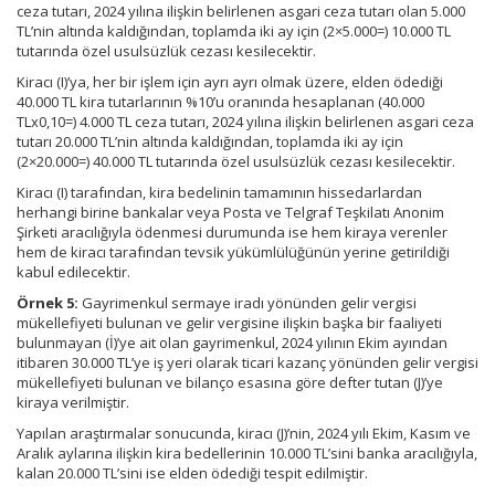
ceza tutarı, 2024 yılına ilişkin belirlenen asgari ceza tutarı olan 5.000
TL’nin altında kaldığından, toplamda iki ay için (2×5.000=) 10.000 TL
tutarında özel usulsüzlük cezası kesilecektir.
Kiracı (I)’ya, her bir işlem için ayrı ayrı olmak üzere, elden ödediği
40.000 TL kira tutarlarının %10’u oranında hesaplanan (40.000
TLx0,10=) 4.000 TL ceza tutarı, 2024 yılına ilişkin belirlenen asgari ceza
tutarı 20.000 TL’nin altında kaldığından, toplamda iki ay için
(2×20.000=) 40.000 TL tutarında özel usulsüzlük cezası kesilecektir.
Kiracı (I) tarafından, kira bedelinin tamamının hissedarlardan
herhangi birine bankalar veya Posta ve Telgraf Teşkilatı Anonim
Şirketi aracılığıyla ödenmesi durumunda ise hem kiraya verenler
hem de kiracı tarafından tevsik yükümlülüğünün yerine getirildiği
kabul edilecektir.
Örnek 5:
Gayrimenkul sermaye iradı yönünden gelir vergisi
mükellefiyeti bulunan ve gelir vergisine ilişkin başka bir faaliyeti
bulunmayan (İ)’ye ait olan gayrimenkul, 2024 yılının Ekim ayından
itibaren 30.000 TL’ye iş yeri olarak ticari kazanç yönünden gelir vergisi
mükellefiyeti bulunan ve bilanço esasına göre defter tutan (J)’ye
kiraya verilmiştir.
Yapılan araştırmalar sonucunda, kiracı (J)’nin, 2024 yılı Ekim, Kasım ve
Aralık aylarına ilişkin kira bedellerinin 10.000 TL’sini banka aracılığıyla,
kalan 20.000 TL’sini ise elden ödediği tespit edilmiştir.