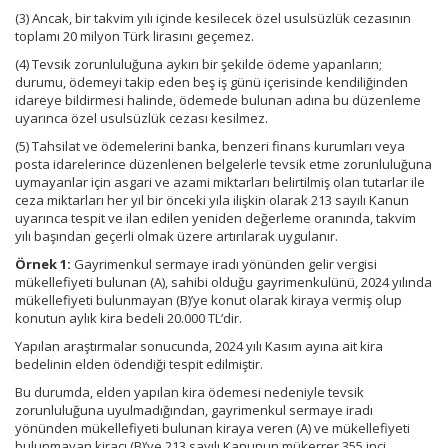
(3) Ancak, bir takvim yılı içinde kesilecek özel usulsüzlük cezasının
toplamı 20 milyon Türk lirasını geçemez.
(4) Tevsik zorunluluğuna aykırı bir şekilde ödeme yapanların;
durumu, ödemeyi takip eden beş iş günü içerisinde kendiliğinden
idareye bildirmesi halinde, ödemede bulunan adına bu düzenleme
uyarınca özel usulsüzlük cezası kesilmez.
(5) Tahsilat ve ödemelerini banka, benzeri finans kurumları veya
posta idarelerince düzenlenen belgelerle tevsik etme zorunluluğuna
uymayanlar için asgari ve azami miktarları belirtilmiş olan tutarlar ile
ceza miktarları her yıl bir önceki yıla ilişkin olarak 213 sayılı Kanun
uyarınca tespit ve ilan edilen yeniden değerleme oranında, takvim
yılı başından geçerli olmak üzere artırılarak uygulanır.
Örnek 1:
Gayrimenkul sermaye iradı yönünden gelir vergisi
mükellefiyeti bulunan (A), sahibi olduğu gayrimenkulünü, 2024 yılında
mükellefiyeti bulunmayan (B)’ye konut olarak kiraya vermiş olup
konutun aylık kira bedeli 20.000 TL’dir.
Yapılan araştırmalar sonucunda, 2024 yılı Kasım ayına ait kira
bedelinin elden ödendiği tespit edilmiştir.
Bu durumda, elden yapılan kira ödemesi nedeniyle tevsik
zorunluluğuna uyulmadığından, gayrimenkul sermaye iradı
yönünden mükellefiyeti bulunan kiraya veren (A) ve mükellefiyeti
bulunmayan kiracı (B)’ye 213 sayılı Kanunun mükerrer 355 inci