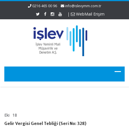
0216 465 00 96
info@islevymm.com.tr
|
WebMail Erişim
Eki
18
Gelir
yorumlar kapalı
Vergisi
Gelir Vergisi Genel Tebliği (Seri No: 328)
Genel