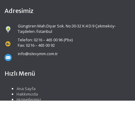
Adresimiz
Güngören Mah.Diyar Sok. No:30-32 K:4 D:9 Çekmeköy-
Taşdelen /İstanbul
Telefon: 0216 – 465 00 96 (Pbx)
Fax: 0216 – 465 00 92
info@islevymm.com.tr
Hızlı Menü
Ana Sayfa
Hakkımızda
Hizmetlerimiz
Güncel Mevzuat
İletişim
Sosyal Medya