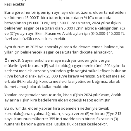
kesilecektir.
Buna göre; her bir işlem için ayrı ayrı olmak üzere, elden tahsil edilen
ve ödenen 15.000 TL kira tutarı için bu tutarın %10’u oranında
hesaplanan (15.000 TLx0,10=) 1.500 TL ceza tutarı, 2024 yılına ilişkin
belirlenen asgari ceza tutarı olan 5.000 TL’nin altında kaldığından, (C)
ve (D)’ye ayrı ayrı Ekim, Kasım ve Aralık ayları için (3×5.000=) 15.000 TL
özel usulsüzlük cezası kesilecektir.
Aynı durumun 2025 ve sonraki yıllarda da devam etmesi halinde, bu
yıllar için belirlenecek asgari ceza tutarları dikkate alınacaktır.
Örnek 3:
Gayrimenkul sermaye iradı yönünden gelir vergisi
mükellefiyeti bulunan (E) sahibi olduğu gayrimenkulünü, 2024 yılında
serbest meslek kazancı yönünden gelir vergisi mükellefiyeti bulunan
(F)’ye konut olarak aylık 25.000 TL’ye kiraya vermiştir. Serbest meslek
erbabı (F), kiraladığı konutu mesleki faaliyetinden bağımsız olarak
ikamet amaçlı olarak kullanmaktadır.
Yapılan araştırmalar sonucunda, kiracı (F)’nin 2024 yılı Kasım, Aralık
aylarına ilişkin kira bedellerini elden ödediği tespit edilmiştir.
Bu durumda, elden yapılan kira ödemeleri nedeniyle tevsik
zorunluluğuna uyulmadığından, kiraya veren (E) ve kiracı (F)’ye 213
sayılı Kanunun mükerrer 355 inci maddesinin birinci fıkrasının (3)
numaralı bendine göre özel usulsüzlük cezası kesilecektir.