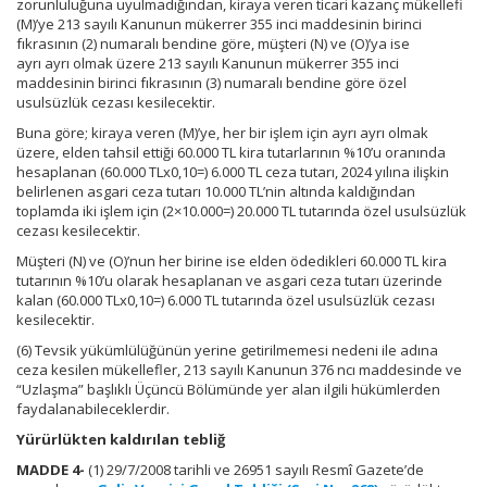
zorunluluğuna uyulmadığından, kiraya veren ticari kazanç mükellefi
(M)’ye 213 sayılı Kanunun mükerrer 355 inci maddesinin birinci
fıkrasının (2) numaralı bendine göre, müşteri (N) ve (O)’ya ise
ayrı ayrı olmak üzere 213 sayılı Kanunun mükerrer 355 inci
maddesinin birinci fıkrasının (3) numaralı bendine göre özel
usulsüzlük cezası kesilecektir.
Buna göre; kiraya veren (M)’ye, her bir işlem için ayrı ayrı olmak
üzere, elden tahsil ettiği 60.000 TL kira tutarlarının %10’u oranında
hesaplanan (60.000 TLx0,10=) 6.000 TL ceza tutarı, 2024 yılına ilişkin
belirlenen asgari ceza tutarı 10.000 TL’nin altında kaldığından
toplamda iki işlem için (2×10.000=) 20.000 TL tutarında özel usulsüzlük
cezası kesilecektir.
Müşteri (N) ve (O)’nun her birine ise elden ödedikleri 60.000 TL kira
tutarının %10’u olarak hesaplanan ve asgari ceza tutarı üzerinde
kalan (60.000 TLx0,10=) 6.000 TL tutarında özel usulsüzlük cezası
kesilecektir.
(6) Tevsik yükümlülüğünün yerine getirilmemesi nedeni ile adına
ceza kesilen mükellefler, 213 sayılı Kanunun 376 ncı maddesinde ve
“Uzlaşma” başlıklı Üçüncü Bölümünde yer alan ilgili hükümlerden
faydalanabileceklerdir.
Yürürlükten kaldırılan tebliğ
MADDE 4-
(1) 29/7/2008 tarihli ve 26951 sayılı Resmî Gazete’de