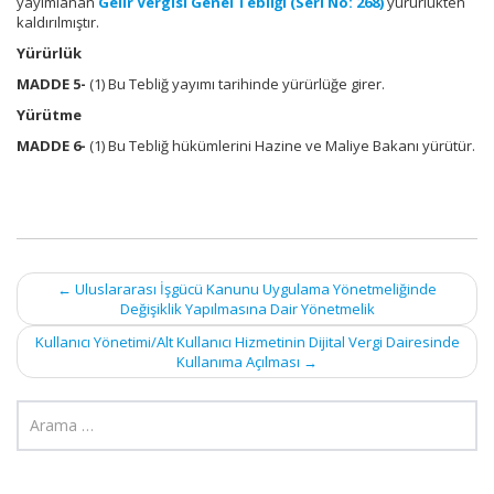
yayımlanan
Gelir Vergisi Genel Tebliği (Seri No: 268)
yürürlükten
kaldırılmıştır.
Yürürlük
MADDE 5-
(1) Bu Tebliğ yayımı tarihinde yürürlüğe girer.
Yürütme
MADDE 6-
(1) Bu Tebliğ hükümlerini Hazine ve Maliye Bakanı yürütür.
Post
←
Uluslararası İşgücü Kanunu Uygulama Yönetmeliğinde
Değişiklik Yapılmasına Dair Yönetmelik
navigation
Kullanıcı Yönetimi/Alt Kullanıcı Hizmetinin Dijital Vergi Dairesinde
Kullanıma Açılması
→