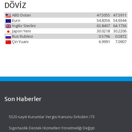
DÖVİZ
ABD Doları
47.5055
47.5911
Euro
54.8356
54.9344
İngiliz Sterlini
63.8407
64.1736
Japon Yeni
30.0218
30.2206
Rus Rublesi
0.5796
0.5872
Çin Yuanı
6.9991
7.0907
Son Haberler
5520 sayılı Kurumlar Vergisi Kanunu Sirküleri /73
Sigortacılık Destek Hizmetleri Yönetmeliği Değişti