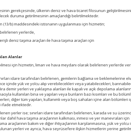
inin gerekçesinde, ülkenin deniz ve hava ticaret filosunun geliştirilmesini
ecek duruma getirilmesinin amaçlandığı belirtilmektedir.
 (13/b) maddesindeki istisnanın uygulanması için hizmetin;
belirlenen yerlerde,
işli deniz taşıma araçları ile hava taşıma araçları için
Alan Alanlar
lmesi için hizmetin, liman ve hava meydanı olarak belirlenen yerlerde ver
ınırları idare tarafından belirlenen, gemilerin bağlama ve beklemelerine elve
nce içinde yük ve yolcu alıp verebilecekleri veya yatabilecekleri, barınabile
ra demir yerleri ve yaklaşma alanları ile kapalı ve açık depolama alanlarını
amacıyla kullanılan bina ve yapıları veya bunların bazı kısımları ve bu bölüm
erleri, diğer tüm yapıları, kullanımlı veya boş sahaları içine alan bölümleri 
i ifade etmektedir.
lenen yerler ise; sınırları idare tarafından belirlenen, karada ve su üzerin
ımlar dahil hava taşıma araçlarının kalkması, inmesi ve yer manevraları için
ma araçlarının bakım ve diğer ihtiyaçlarının karşılanmasına, yük ve yolcu in
 bulunan yerleri ve ayrıca, hava seyrüsefere ilişkin hizmetlerin yerine getiril