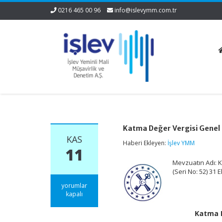
0216 465 00 96
info@islevymm.com.tr
Katma Değer Vergisi Genel U
KAS
Haberi Ekleyen:
İşlev YMM
11
Mevzuatın Adı: K
(Seri No: 52) 31
Katma
yorumlar
Değer
kapalı
Vergisi
Genel
Katma D
Uygulama