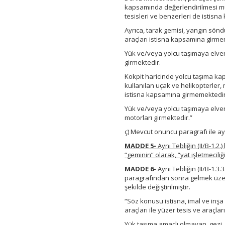
kapsamında değerlendirilmesi mümk
tesisleri ve benzerleri de istis
Ayrıca, tarak gemisi, yangın sönd
araçları istisna kapsamına girme
Yük ve/veya yolcu taşımaya elveri
girmektedir.
Kokpit haricinde yolcu taşıma ka
kullanılan uçak ve helikopterler, 
istisna kapsamına girmemektedir
Yük ve/veya yolcu taşımaya elveri
motorları girmektedir.”
ç) Mevcut onuncu paragrafı ile ay
MADDE 5-
Aynı Tebliğin (II/B-1.
“geminin” olarak, “yat işletmeciliğ
MADDE 6-
Aynı Tebliğin (II/B-1.
paragrafından sonra gelmek üzer
şekilde değiştirilmiştir.
“Söz konusu istisna, imal ve inşa
araçları ile yüzer tesis ve araçlar
Yük taşıma amaçlı olmayan, gezi, e