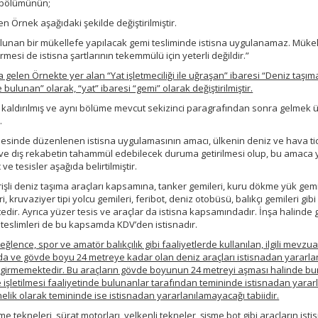
.) bölümünün;
n Örnek aşağıdaki şekilde değiştirilmiştir.
lunan bir mükellefe yapılacak gemi tesliminde istisna uygulanamaz. Mükel
mesi de istisna şartlarının tekemmülü için yeterli değildir.”
elen Örnekte yer alan “Yat işletmeciliği ile uğraşan” ibaresi “Deniz taşım
e bulunan” olarak, “yat” ibaresi “gemi” olarak değiştirilmiştir.
en kaldırılmış ve aynı bölüme mevcut sekizinci paragrafından sonra gelmek 
.
desinde düzenlenen istisna uygulamasının amacı, ülkenin deniz ve hava ti
ki ve dış rekabetin tahammül edebilecek duruma getirilmesi olup, bu amaca 
e tesisler aşağıda belirtilmiştir.
işli deniz taşıma araçları kapsamına, tanker gemileri, kuru dökme yük gemi
, kruvaziyer tipi yolcu gemileri, feribot, deniz otobüsü, balıkçı gemileri gibi
tedir. Ayrıca yüzer tesis ve araçlar da istisna kapsamındadır. İnşa halinde
teslimleri de bu kapsamda KDV’den istisnadır.
ğlence, spor ve amatör balıkçılık gibi faaliyetlerde kullanılan, ilgili mevzu
da ve gövde boyu 24 metreye kadar olan deniz araçları istisnadan yararl
 girmemektedir. Bu araçların gövde boyunun 24 metreyi aşması halinde bu
de işletilmesi faaliyetinde bulunanlar tarafından temininde istisnadan yarar
lik olarak temininde ise istisnadan yararlanılamayacağı tabiidir.
e tekneleri, sürat motorları, yelkenli tekneler, şişme bot gibi araçların isti