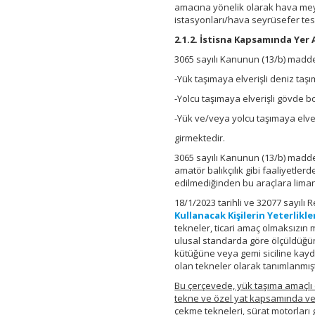
amacına yönelik olarak hava mey
istasyonları/hava seyrüsefer tes
2.1.2. İstisna Kapsamında Yer 
3065 sayılı Kanunun (13/b) madd
-Yük taşımaya elverişli deniz taşı
-Yolcu taşımaya elverişli gövde 
-Yük ve/veya yolcu taşımaya elver
girmektedir.
3065 sayılı Kanunun (13/b) madde
amatör balıkçılık gibi faaliyetler
edilmediğinden bu araçlara liman
18/1/2023 tarihli ve 32077 sayıl
Kullanacak Kişilerin Yeterlikl
tekneler, ticari amaç olmaksızın m
ulusal standarda göre ölçüldüğün
kütüğüne veya gemi siciline kay
olan tekneler olarak tanımlanmışt
Bu çerçevede, yük taşıma amaçlı o
tekne ve özel yat kapsamında ve 
çekme tekneleri, sürat motorları g