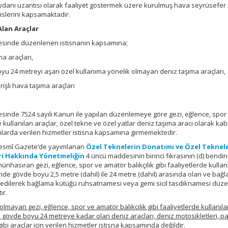
danı uzantısı olarak faaliyet göstermek üzere kurulmuş hava seyrüsefer
islerini kapsamaktadır.
Alan Araçlar
esinde düzenlenen istisnanın kapsamına;
ma araçları,
boyu 24 metreyi aşan özel kullanıma yönelik olmayan deniz taşıma araçları,
işli hava taşıma araçları
sinde 7524 sayılı Kanun ile yapılan düzenlemeye göre gezi, eğlence, spor
de kullanılan araçlar, özel tekne ve özel yatlar deniz taşıma aracı olarak kab
larda verilen hizmetler istisna kapsamına girmemektedir.
ı Resmî Gazete’de yayımlanan
Özel Teknelerin Donatımı ve Özel Teknele
eri Hakkında Yönetmeliğin
4 üncü maddesinin birinci fıkrasının (d) bendin
ünhasıran gezi, eğlence, spor ve amatör balıkçılık gibi faaliyetlerde kullan
de gövde boyu 2,5 metre (dahil) ile 24 metre (dahil) arasında olan ve bağ
dedilerek bağlama kütüğü ruhsatnamesi veya gemi sicil tasdiknamesi düz
ır.
lmayan gezi, eğlence, spor ve amatör balıkçılık gibi faaliyetlerde kullanıla
gövde boyu 24 metreye kadar olan deniz araçları, deniz motosikletleri, p
ibi araçlar için verilen hizmetler istisna kapsamında değildir.