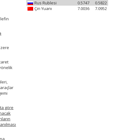
Rus Rublesi
0.5747
0.5822
Çin Yuanı
7.0036
7.0952
lefin
a
üzere
caret
yönelik
leri,
 araçlar
 gemi
ata göre
anacak
nların
lanılması
sna