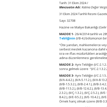
Tebliği
Tarih: 31 Ekim 2024 /
(Seri
Mevzuatın Adı:
Katma Değer Vergisi
No:
31 Ekim 2024 Tarihli Resmi Gazet
52)
için
Sayı: 32708
Hazine ve Maliye Bakanlığı (Gelir
MADDE 1-
26/4/2014 tarihli ve 2
Tebliğinin
(I/B-4.) bölümünün bi
“Öte yandan, mahkemelerce veya i
serbest meslek kazancına dahil 
icra ve iflas müdürlükleri arac
adına düzenlenmesi gerekmekted
MADDE 2-
Aynı Tebliğin (I/C-2.1.
sonra gelmek üzere “(I/C-2.1.3.2.2
MADDE 3-
Aynı Tebliğin (I/C-2.1.5.2.1.
(II/A-4.4.2.), (II/A-5.11.2.), (II/A-8.13.2.
(II/B-1.5.3.2.), (II/B-2.4.1.), (II/B-3.4.2.)
(II/B-11.5.2.), (II/B-12.6.2.), (II/B-13.4.2
2.3.2.), (II/Ç-1.3.2.), (II/Ç-2.5.2.), (II/E-
8.4.2.), (II/E-9.5.2.), (II/E-10.4.2.), (II
Örnek hariç olmak üzere (III/B-3.3.