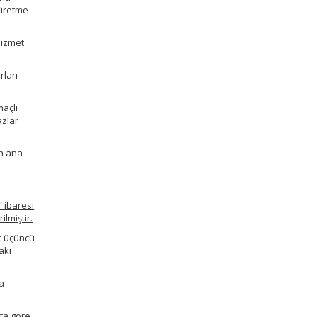
 üretme
hizmet
rları
maçlı
azlar
ın ana
 ibaresi
ilmiştir.
ut üçüncü
aki
ma
ata göre