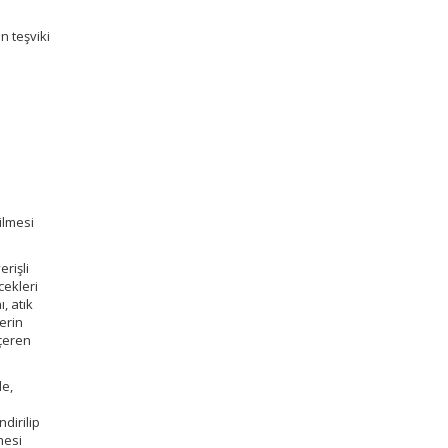
n teşviki
ilmesi
rişli
cekleri
, atık
lerin
içeren
de,
dirilip
mesi