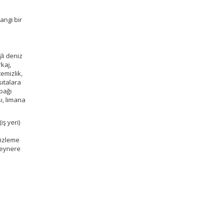
i
angi bir
li deniz
rkaj,
emizlik,
ıtalara
apağı
ı, limana
ş yeri)
mizleme
teynere