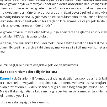
 ve gövde boyu 24 metreye kadar olan deniz araçlarının imal ve inşası ile i
gulanmaz. Bu araçlardan gövde boyu 24 metreyi aşanların imal ve inşasına i
tisna uygulanması mümkün olup, bu araçların ticari veya özel kullanıma yön
i olmadığından istisna uygulamasına etkisi bulunmamaktadır. İstisna kap
sliminde, alıcının faaliyetinin bu araçların kiralanması ve çeşitli şekillerde i
nde istisna uygulanması mümkündür.”
de gövde boyu 40 metre olan tekneyi inşa eden tersane işletmesinin bu te
met alımları KDV’den istisna tutulur.
eknenin, özel kullanıma konu edilmek üzere satılması halinde bu teslime il
ır. Bu teslimin vergiye tabi olması, imal ve inşa ile ilgili mal ve hizmet alı
mez.”
ölümü başlığı ile birlikte aşağıdaki şekilde değiştirilmiştir.
a Yapılan Hizmetlere İlişkin İstisna
ı Kanunla
değiştirilen (13/b) maddesinde, gezi, eğlence, spor ve amatör balı
lar ile özel tekne ve yatlar hariç olmak üzere deniz ve hava taşıma araçları 
ılan hizmetlerin KDV’den istisna olduğu hükme bağlanmıştır. Ayrıca Kanu
liye Bakanlığı, istisna kapsamına girecek teslim ve hizmetleri tanımlam
belirlemeye yetkilidir.
ul ve esaslar aşağıda belirlenmiştir.