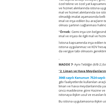
özel tekne ve özel yat kapsamında
ve hizmet alımlarında istisna uy
mal ve hizmet alımlarında ise is
olmadığı imalat aşamasında bell
imal ve inşa edilen bu araçların te
olması şartının sağlanması hali
“
Örnek:
Gemi inşa izin belgesin
imal ve inşası ile ilgili mal ve hiz
İstisna kapsamında inşa edilen t
istisna uygulanmaz ve KDV hesaplan
da vergiye tabi olmasını gerektir
MADDE 7-
Aynı Tebliğin (II/B-2.) b
“
2. Liman ve Hava Meydanlarınd
3065 sayılı Kanunun
7524 sayıl
gibi faaliyetlerde kullanılan araç
liman ve hava meydanlarında yap
üncü maddesine göre Hazine ve Ma
istisnaya ilişkin usul ve esasları 
Bu istisna uygulamasına ilişkin us