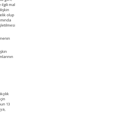
lgili mal
lişkin
elik olup
samında
şletilmesi
knenin
işkin
mlarının
kçılık
için
nun 13
aya,