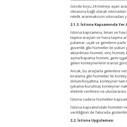
Gövde boyu 24 metreyi aşan araçlar
olmasına bağlı olarak istisnadan
nitelik aranmaksızın istisnadan y
2.1.3. İstisna Kapsamında Yer
İstisna kapsamına, liman ve hava
taşıma araçları ve hava taşıma ara
palamar, uçak ve gemilerin parkı h
güvenlik gibi hizmetler ile yük
aktarılması hizmeti, vinç hizmeti
açma/kapama hizmeti, gemi işgaliy
gelen konteynerlerin transit gönd
Ancak, bu araçlarla gelenlere ver
kiralama gibi hizmetler ile konte
dolum/boşaltma, konteyner tam 
(yıkama-kurutma), konteyner nakli
elektrik verilmesi ve uluslararası
İstisna sadece hizmetleri kapsam
İstisna kapsamındaki hizmetin nev
verildiğinin de faturada gösterilme
2.2. İstisna Uygulaması