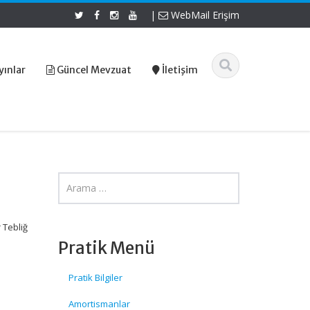
|
WebMail Erişim
yınlar
Güncel Mevzuat
İletişim
 Tebliğ
Pratik Menü
Pratik Bilgiler
Amortismanlar