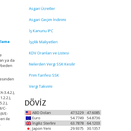
Asgari Ücretler
Asgari Geçim İndirimi
İş Kanunu IPC
ulama
İşçilik Maliyetleri
KDV Oranları ve Listesi
ve
an ya da
Nelerden Vergi SSK Kesilir
aybeden
Prim Tarifesi SSK
aresinden
Vergi Takvimi
/A-3.4.2.),
.1.2.2.),
DÖVİZ
5.2.),
II/C-
ABD Doları
47.5229
47.6085
 (II/E-
Euro
54.7749
54.8736
leri ile
İngiliz Sterlini
63.7878
64.1203
.
Japon Yeni
29.9375
30.1357