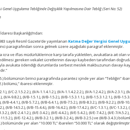
 Genel Uygulama Tebliğinde Değişiklik Yapılmasına Dair Tebliğ (Seri No: 52)
e
 İdaresi Başkanlığı)’ndan:
8983 sayılı Resmî Gazete’de yayımlanan
Katma Değer Vergisi Genel Uyg
rinci paragrafından sonra gelmek üzere aşağıdaki paragraf eklenmiştir.
cra ve iflas müdürlüklerince karşı tarafa yükletilen, avukatlara ait olan 
edilmesi gereken vekalet ücretlerinin davayı kaybeden tarafından doğrud
ılığıyla avukata ödendiği durumlarda serbest meslek makbuzunun davayı k
ir.”
2.5.) bölümünün birinci paragrafında parantez içinde yer alan “Tebliğin” ib
.) bölümü,” ibaresi eklenmiştir.
), (I/C-2.1.5.2.2.), (II/A-1.1.4.1.2.), (II/A-1.1.4.2.2.2.), (II/A-1.2.4.2.), (II/A-2.3.1.), (II
), (II/A-9.8.2.), (II/B-1.5.1.), (II/B-1.5.2.), (II/B-1.5.3.1.1.), (II/B-1.5.3.1.2.1.), (II/B-1.5.3
, (II/B-4.4.1.), (II/B-5.7.2.), (II/B-6.4.1.), (II/B-7.5.2.), (II/B-8.3.2.), (II/B-9.2.2.), (II/B-10.
.), (II/B-14.5.2.), (II/B-15.4.4.), (II/B-16.4.2.), (II/B-17.4.2.), (II/C-1.3.1.), (II/C-1.3.2.), (
1.3.2.), (II/E-2.4.1.2.), (II/E-3.4.2.), (II/E-4.4.2.), (II/E-5.4.2.), (II/E-7.4.2.), (II/E-7/A.5.2.),
/E-11.5.2.), (II/E-12.4.2.), (III/B-3.2.1.), (III/B-3.2.4.), (III/B-3.2.5.) ve (III/B-3.4.3.) bölüm
) bölümünde yer alan “10.000 TL” ibareleri “50.000 TL” olarak değiştirilmiştir