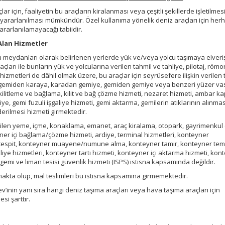
 için, faaliyetin bu araçların kiralanması veya çeşitli şekillerde işletilmes
 yararlanılması mümkündür. Özel kullanıma yönelik deniz araçları için herh
ararlanılamayacağı tabiidir.
 Alan Hizmetler
 meydanları olarak belirlenen yerlerde yük ve/veya yolcu taşımaya elveriş
çları ile bunların yük ve yolcularına verilen tahmil ve tahliye, pilotaj, römo
izmetleri de dâhil olmak üzere, bu araçlar için seyrüsefere ilişkin verilen t
ün gemiden karaya, karadan gemiye, gemiden gemiye veya benzeri yüzer vas
, kilitleme ve bağlama, kilit ve bağ çözme hizmeti, nezaret hizmeti, ambar k
e, gemi fuzuli işgaliye hizmeti, gemi aktarma, gemilerin atıklarının alınmas
erilmesi hizmeti girmektedir.
ilen yeme, içme, konaklama, emanet, araç kiralama, otopark, gayrimenkul (i
yner içi bağlama/çözme hizmeti, ardiye, terminal hizmetleri, konteyner
tespit, konteyner muayene/numune alma, konteyner tamir, konteyner te
ye hizmetleri, konteyner tartı hizmeti, konteyner içi aktarma hizmeti, kon
 gemi ve liman tesisi güvenlik hizmeti (ISPS) istisna kapsamında değildir.
akta olup, mal teslimleri bu istisna kapsamına girmemektedir.
’inin yanı sıra hangi deniz taşıma araçları veya hava taşıma araçları için
si şarttır.