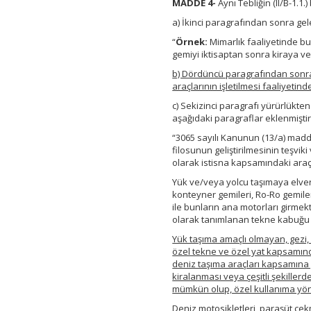
MADDE 4-
Aynı Tebliğin (II/B-1.1
a) İkinci paragrafından sonra gele
“
Örnek:
Mimarlık faaliyetinde bu
gemiyi iktisaptan sonra kiraya ver
b) Dördüncü paragrafından sonra g
araçlarının işletilmesi faaliyetind
c) Sekizinci paragrafı yürürlükt
aşağıdaki paragraflar eklenmiştir
“3065 sayılı Kanunun (13/a) mad
filosunun geliştirilmesinin teşvi
olarak istisna kapsamındaki araç v
Yük ve/veya yolcu taşımaya elver
konteyner gemileri, Ro-Ro gemileri
ile bunların ana motorları girmek
olarak tanımlanan tekne kabuğu 
Yük taşıma amaçlı olmayan, gezi, e
özel tekne ve özel yat kapsamın
deniz taşıma araçları kapsamına
kiralanması veya çeşitli şekiller
mümkün olup, özel kullanıma yöne
Deniz motosikletleri, paraşüt çekm