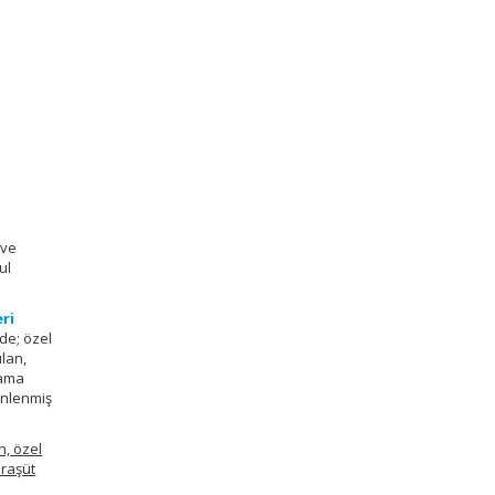
 ve
ul
ri
de; özel
ılan,
lama
enlenmiş
n, özel
araşüt