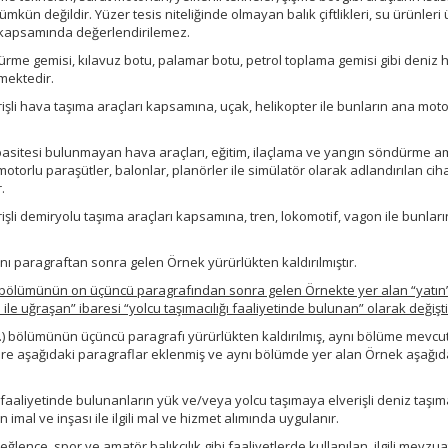
ün değildir. Yüzer tesis niteliğinde olmayan balık çiftlikleri, su ürünleri
na kapsamında değerlendirilemez.
ürme gemisi, kılavuz botu, palamar botu, petrol toplama gemisi gibi deniz 
mektedir.
şli hava taşıma araçları kapsamına, uçak, helikopter ile bunların ana moto
pasitesi bulunmayan hava araçları, eğitim, ilaçlama ve yangın söndürme a
motorlu paraşütler, balonlar, planörler ile simülatör olarak adlandırılan cih
.
şli demiryolu taşıma araçları kapsamına, tren, lokomotif, vagon ile bunlar
nı paragraftan sonra gelen Örnek yürürlükten kaldırılmıştır.
2.) bölümünün on üçüncü paragrafından sonra gelen Örnekte yer alan “yatın”
i ile uğraşan” ibaresi “yolcu taşımacılığı faaliyetinde bulunan” olarak değiştir
3.3.) bölümünün üçüncü paragrafı yürürlükten kaldırılmış, aynı bölüme mevc
e aşağıdaki paragraflar eklenmiş ve aynı bölümde yer alan Örnek aşağıd
 faaliyetinde bulunanların yük ve/veya yolcu taşımaya elverişli deniz taşı
ın imal ve inşası ile ilgili mal ve hizmet alımında uygulanır.
ğlence, spor ve amatör balıkçılık gibi faaliyetlerde kullanılan, ilgili mevzu