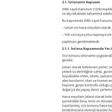
2.1. İstisnanın Kapsamı
3065 sayılı Kanunun (13/b) maddes
ve dış rekabetin tahammül edebil
Bu kapsamda 3065 sayılı Kanunun
– Liman ve hava meydanı olarak 
– Yük ve/veya yolcu taşımaya elver
yapılması gerekmektedir.
2.1.1. İstisna Kapsamında Yer 
Söz konusu istisnanın uygulanabi
gerekir.
Liman olarak belirlenen yerler; s
yeterli su derinliğine sahip, güve
büyüklükte rıhtım, iskele, şamandı
alım tesislerini, idari ve hizmet 
hepsine girişin kontrollü olduğu y
doğal ya da yapay deniz yerlerin
Hava meydanı (alanı) olarak belir
içerisindeki bina, tesis ve donat
hazırlanmış, söz konusu hava taşı
bindirilmesine elverişli tesisleri