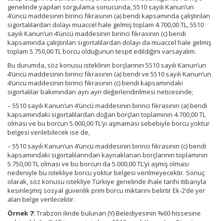
genelinde yapılan sorgulama sonucunda, 5510 sayılı Kanun’un
4’üncü maddesinin birinci fıkrasının (a) bendi kapsamında çalıştırılan
sigortalılardan dolayı muaccel hale gelmiş toplam 4.700,00 TL, 5510
sayılı Kanun’un 4’üncü maddesinin birinci fıkrasının (c) bendi
kapsamında çalıştırılan sigortalılardan dolayı da muaccel hale gelmiş
toplam 5.750,00 TL borcu olduğunun tespit edildiğini varsayalım.
Bu durumda, söz konusu isteklinin borçlarının 5510 sayılı Kanun’un
4’üncü maddesinin birinci fıkrasının (a) bendi ve 5510 sayılı Kanun’un
4’üncü maddesinin birinci fıkrasının (c) bendi kapsamındaki
sigortalılar bakımından ayrı ayrı değerlendirilmesi neticesinde;
– 5510 sayılı Kanun’un 4’üncü maddesinin birinci fıkrasının (a) bendi
kapsamındaki sigortalılardan doğan borçları toplamının 4.700,00 TL
olması ve bu borcun 5.000,00 TL’yi aşmaması sebebiyle borcu yoktur
belgesi verilebilecek ise de,
– 5510 sayılı Kanun’un 4’üncü maddesinin birinci fıkrasının (c) bendi
kapsamındaki sigortalılarından kaynaklanan borçlarının toplamının
5.750,00 TL olması ve bu borcun da 5.000,00 TL’yi aşmış olması
nedeniyle bu istekliye borcu yoktur belgesi verilmeyecektir. Sonuç
olarak, söz konusu istekliye Türkiye genelinde ihale tarihi itibarıyla
kesinleşmiş sosyal güvenlik prim borcu miktarını belirtir Ek-2’de yer
alan belge verilecektir.
Örnek 7:
Trabzon ilinde bulunan (Y) Belediyesinin %60 hissesine