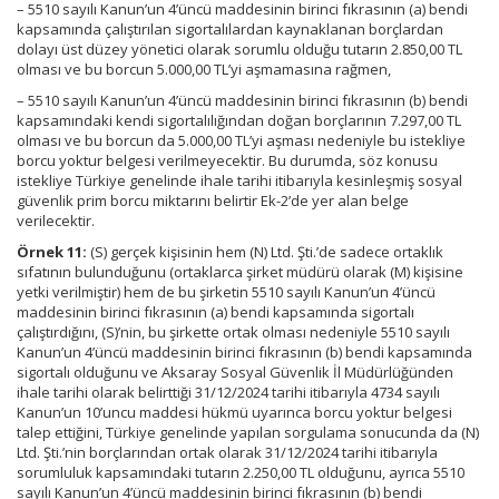
– 5510 sayılı Kanun’un 4’üncü maddesinin birinci fıkrasının (a) bendi
kapsamında çalıştırılan sigortalılardan kaynaklanan borçlardan
dolayı üst düzey yönetici olarak sorumlu olduğu tutarın 2.850,00 TL
olması ve bu borcun 5.000,00 TL’yi aşmamasına rağmen,
– 5510 sayılı Kanun’un 4’üncü maddesinin birinci fıkrasının (b) bendi
kapsamındaki kendi sigortalılığından doğan borçlarının 7.297,00 TL
olması ve bu borcun da 5.000,00 TL’yi aşması nedeniyle bu istekliye
borcu yoktur belgesi verilmeyecektir. Bu durumda, söz konusu
istekliye Türkiye genelinde ihale tarihi itibarıyla kesinleşmiş sosyal
güvenlik prim borcu miktarını belirtir Ek-2’de yer alan belge
verilecektir.
Örnek 11:
(S) gerçek kişisinin hem (N) Ltd. Şti.’de sadece ortaklık
sıfatının bulunduğunu (ortaklarca şirket müdürü olarak (M) kişisine
yetki verilmiştir) hem de bu şirketin 5510 sayılı Kanun’un 4’üncü
maddesinin birinci fıkrasının (a) bendi kapsamında sigortalı
çalıştırdığını, (S)’nin, bu şirkette ortak olması nedeniyle 5510 sayılı
Kanun’un 4’üncü maddesinin birinci fıkrasının (b) bendi kapsamında
sigortalı olduğunu ve Aksaray Sosyal Güvenlik İl Müdürlüğünden
ihale tarihi olarak belirttiği 31/12/2024 tarihi itibarıyla 4734 sayılı
Kanun’un 10’uncu maddesi hükmü uyarınca borcu yoktur belgesi
talep ettiğini, Türkiye genelinde yapılan sorgulama sonucunda da (N)
Ltd. Şti.’nin borçlarından ortak olarak 31/12/2024 tarihi itibarıyla
sorumluluk kapsamındaki tutarın 2.250,00 TL olduğunu, ayrıca 5510
sayılı Kanun’un 4’üncü maddesinin birinci fıkrasının (b) bendi