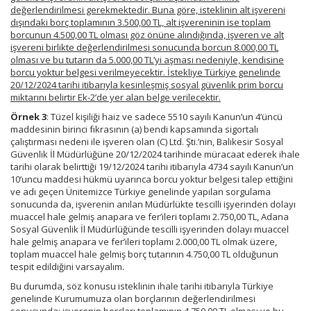
değerlendirilmesi gerekmektedir. Buna göre, isteklinin alt işvereni
dışındaki borç toplamının 3.500,00 TL, alt işvereninin ise toplam
borcunun 4.500,00 TL olması göz önüne alındığında, işveren ve alt
işvereni birlikte değerlendirilmesi sonucunda borcun 8.000,00 TL
olması ve bu tutarın da 5.000,00 TL’yi aşması nedeniyle, kendisine
borcu yoktur belgesi verilmeyecektir. İstekliye Türkiye genelinde
20/12/2024 tarihi itibarıyla kesinleşmiş sosyal güvenlik prim borcu
miktarını belirtir Ek-2’de yer alan belge verilecektir.
Örnek 3
: Tüzel kişiliği haiz ve sadece 5510 sayılı Kanun’un 4’üncü
maddesinin birinci fıkrasının (a) bendi kapsamında sigortalı
çalıştırması nedeni ile işveren olan (C) Ltd. Şti.’nin, Balıkesir Sosyal
Güvenlik İl Müdürlüğüne 20/12/2024 tarihinde müracaat ederek ihale
tarihi olarak belirttiği 19/12/2024 tarihi itibarıyla 4734 sayılı Kanun’un
10’uncu maddesi hükmü uyarınca borcu yoktur belgesi talep ettiğini
ve adı geçen Ünitemizce Türkiye genelinde yapılan sorgulama
sonucunda da, işverenin anılan Müdürlükte tescilli işyerinden dolayı
muaccel hale gelmiş anapara ve fer’ileri toplamı 2.750,00 TL, Adana
Sosyal Güvenlik İl Müdürlüğünde tescilli işyerinden dolayı muaccel
hale gelmiş anapara ve fer’ileri toplamı 2.000,00 TL olmak üzere,
toplam muaccel hale gelmiş borç tutarının 4.750,00 TL olduğunun
tespit edildiğini varsayalım.
Bu durumda, söz konusu isteklinin ihale tarihi itibarıyla Türkiye
genelinde Kurumumuza olan borçlarının değerlendirilmesi