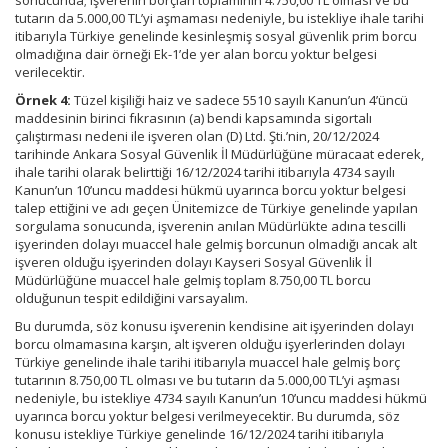
sonucunda; işverenin borçları toplamının 4.750,00 TL olması ve bu
tutarın da 5.000,00 TL’yi aşmaması nedeniyle, bu istekliye ihale tarihi
itibarıyla Türkiye genelinde kesinleşmiş sosyal güvenlik prim borcu
olmadığına dair örneği Ek-1’de yer alan borcu yoktur belgesi
verilecektir.
Örnek 4:
Tüzel kişiliği haiz ve sadece 5510 sayılı Kanun’un 4’üncü
maddesinin birinci fıkrasının (a) bendi kapsamında sigortalı
çalıştırması nedeni ile işveren olan (D) Ltd. Şti.’nin, 20/12/2024
tarihinde Ankara Sosyal Güvenlik İl Müdürlüğüne müracaat ederek,
ihale tarihi olarak belirttiği 16/12/2024 tarihi itibarıyla 4734 sayılı
Kanun’un 10’uncu maddesi hükmü uyarınca borcu yoktur belgesi
talep ettiğini ve adı geçen Ünitemizce de Türkiye genelinde yapılan
sorgulama sonucunda, işverenin anılan Müdürlükte adına tescilli
işyerinden dolayı muaccel hale gelmiş borcunun olmadığı ancak alt
işveren olduğu işyerinden dolayı Kayseri Sosyal Güvenlik İl
Müdürlüğüne muaccel hale gelmiş toplam 8.750,00 TL borcu
olduğunun tespit edildiğini varsayalım.
Bu durumda, söz konusu işverenin kendisine ait işyerinden dolayı
borcu olmamasına karşın, alt işveren olduğu işyerlerinden dolayı
Türkiye genelinde ihale tarihi itibarıyla muaccel hale gelmiş borç
tutarının 8.750,00 TL olması ve bu tutarın da 5.000,00 TL’yi aşması
nedeniyle, bu istekliye 4734 sayılı Kanun’un 10’uncu maddesi hükmü
uyarınca borcu yoktur belgesi verilmeyecektir. Bu durumda, söz
konusu istekliye Türkiye genelinde 16/12/2024 tarihi itibarıyla