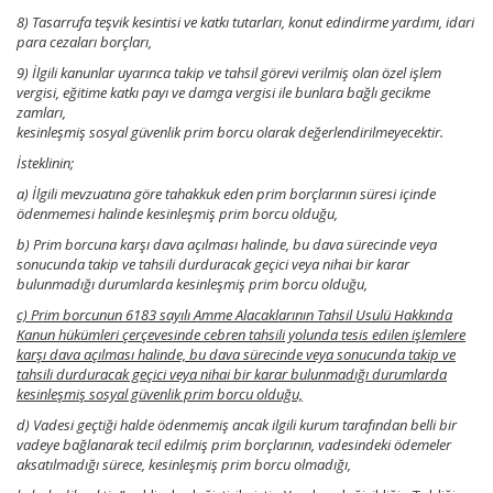
8) Tasarrufa teşvik kesintisi ve katkı tutarları, konut edindirme yardımı, idari
para cezaları borçları,
9) İlgili kanunlar uyarınca takip ve tahsil görevi verilmiş olan özel işlem
vergisi, eğitime katkı payı ve damga vergisi ile bunlara bağlı gecikme
zamları,
kesinleşmiş sosyal güvenlik prim borcu olarak değerlendirilmeyecektir.
İsteklinin;
a) İlgili mevzuatına göre tahakkuk eden prim borçlarının süresi içinde
ödenmemesi halinde kesinleşmiş prim borcu olduğu,
b) Prim borcuna karşı dava açılması halinde, bu dava sürecinde veya
sonucunda takip ve tahsili durduracak geçici veya nihai bir karar
bulunmadığı durumlarda kesinleşmiş prim borcu olduğu,
c) Prim borcunun 6183 sayılı Amme Alacaklarının Tahsil Usulü Hakkında
Kanun hükümleri çerçevesinde cebren tahsili yolunda tesis edilen işlemlere
karşı dava açılması halinde, bu dava sürecinde veya sonucunda takip ve
tahsili durduracak geçici veya nihai bir karar bulunmadığı durumlarda
kesinleşmiş sosyal güvenlik prim borcu olduğu,
d) Vadesi geçtiği halde ödenmemiş ancak ilgili kurum tarafından belli bir
vadeye bağlanarak tecil edilmiş prim borçlarının, vadesindeki ödemeler
aksatılmadığı sürece, kesinleşmiş prim borcu olmadığı,