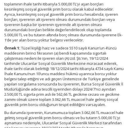
toplamının ihale tarihi itibarıyla 5.000,00 TL’yi aşan borçları
kesinleşmiş sosyal güvenlik prim borcu olarak kabul edilecektir.
Ayrıca, kesinleşmiş sosyal güvenlik prim borcu hesabında; işveren
borçları, işverenin alt işvereni olması durumundaki borçları veya
işverenin başka bir işverenin işyerinde alt işveren olması
durumundaki borçları birlikte değerlendirilecek olup toplamda
5.000,00 TL ve bu tutarın altında borç olması durumunda işverene Ek-
1’de yer alan borcu yoktur belgesi verilecektir.
Örnek 1:
Tüzel kişiliği haiz ve sadece 5510 sayılı Kanun’un 4’üncü
maddesinin birinci fıkrasının (a) bendi kapsamında sigortalı
çalıştırması nedeni ile işveren olan (A) Ltd. Şti.’nin, 19/12/2024
tarihinde Ulucanlar Sosyal Güvenlik Merkezine müracaat ederek,
ihale tarihi olarak belirttiği 18/12/2024 tarihi itibarıyla 4734 sayılı Kamu
İhale Kanunu’nun 10’uncu maddesi hükmü uyarınca borcu yoktur
belgesi talep ettiğini ve adı geçen Ünitemizce de Türkiye genelinde
yapılan sorgulama sonucunda bu işverenin, Bursa Sosyal Güvenlik İl
Müdürlüğünde adına tescilli işyerinden dolayı 2024/7’nci ayından
2.500,00 TL sigorta prim aslı ile 562,66 TL gecikme cezası ve gecikme
zammı olmak üzere toplam 3.062,66 TL muaccel hale gelmiş sosyal
güvenlik prim borcu olduğunun tespit edildiğini varsayalım.
Bu durumda işverenin, Kurumumuza toplam 3.062,66 TL muaccel hale
gelmiş sosyal güvenlik prim borcu olması ve bu tutarın 5.000,00 TL’yi
aşmaması nedeniyle, Ulucanlar Sosyal Güvenlik Merkezi tarafından