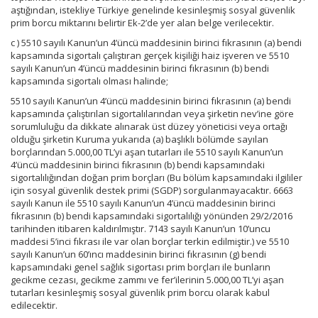
aştığından, istekliye Türkiye genelinde kesinleşmiş sosyal güvenlik
prim borcu miktarını belirtir Ek-2’de yer alan belge verilecektir.
c ) 5510 sayılı Kanun’un 4’üncü maddesinin birinci fıkrasının (a) bendi
kapsamında sigortalı çalıştıran gerçek kişiliği haiz işveren ve 5510
sayılı Kanun’un 4’üncü maddesinin birinci fıkrasının (b) bendi
kapsamında sigortalı olması halinde;
5510 sayılı Kanun’un 4’üncü maddesinin birinci fıkrasının (a) bendi
kapsamında çalıştırılan sigortalılarından veya şirketin nev’ine göre
sorumluluğu da dikkate alınarak üst düzey yöneticisi veya ortağı
olduğu şirketin Kuruma yukarıda (a) başlıklı bölümde sayılan
borçlarından 5.000,00 TL’yi aşan tutarları ile 5510 sayılı Kanun’un
4’üncü maddesinin birinci fıkrasının (b) bendi kapsamındaki
sigortalılığından doğan prim borçları (Bu bölüm kapsamındaki ilgililer
için sosyal güvenlik destek primi (SGDP) sorgulanmayacaktır. 6663
sayılı Kanun ile 5510 sayılı Kanun’un 4’üncü maddesinin birinci
fıkrasının (b) bendi kapsamındaki sigortalılığı yönünden 29/2/2016
tarihinden itibaren kaldırılmıştır. 7143 sayılı Kanun’un 10’uncu
maddesi 5’inci fıkrası ile var olan borçlar terkin edilmiştir.) ve 5510
sayılı Kanun’un 60’ıncı maddesinin birinci fıkrasının (g) bendi
kapsamındaki genel sağlık sigortası prim borçları ile bunların
gecikme cezası, gecikme zammı ve fer’ilerinin 5.000,00 TL’yi aşan
tutarları kesinleşmiş sosyal güvenlik prim borcu olarak kabul
edilecektir.