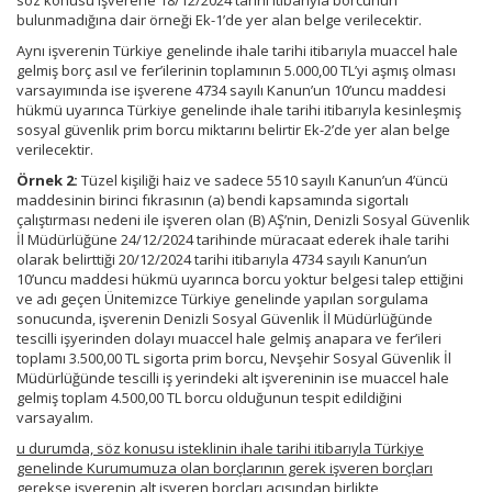
söz konusu işverene 18/12/2024 tarihi itibarıyla borcunun
bulunmadığına dair örneği Ek-1’de yer alan belge verilecektir.
Aynı işverenin Türkiye genelinde ihale tarihi itibarıyla muaccel hale
gelmiş borç asıl ve fer’ilerinin toplamının 5.000,00 TL’yi aşmış olması
varsayımında ise işverene 4734 sayılı Kanun’un 10’uncu maddesi
hükmü uyarınca Türkiye genelinde ihale tarihi itibarıyla kesinleşmiş
sosyal güvenlik prim borcu miktarını belirtir Ek-2’de yer alan belge
verilecektir.
Örnek 2:
Tüzel kişiliği haiz ve sadece 5510 sayılı Kanun’un 4’üncü
maddesinin birinci fıkrasının (a) bendi kapsamında sigortalı
çalıştırması nedeni ile işveren olan (B) AŞ’nin, Denizli Sosyal Güvenlik
İl Müdürlüğüne 24/12/2024 tarihinde müracaat ederek ihale tarihi
olarak belirttiği 20/12/2024 tarihi itibarıyla 4734 sayılı Kanun’un
10’uncu maddesi hükmü uyarınca borcu yoktur belgesi talep ettiğini
ve adı geçen Ünitemizce Türkiye genelinde yapılan sorgulama
sonucunda, işverenin Denizli Sosyal Güvenlik İl Müdürlüğünde
tescilli işyerinden dolayı muaccel hale gelmiş anapara ve fer’ileri
toplamı 3.500,00 TL sigorta prim borcu, Nevşehir Sosyal Güvenlik İl
Müdürlüğünde tescilli iş yerindeki alt işvereninin ise muaccel hale
gelmiş toplam 4.500,00 TL borcu olduğunun tespit edildiğini
varsayalım.
u durumda, söz konusu isteklinin ihale tarihi itibarıyla Türkiye
genelinde Kurumumuza olan borçlarının gerek işveren borçları
gerekse işverenin alt işveren borçları açısından birlikte