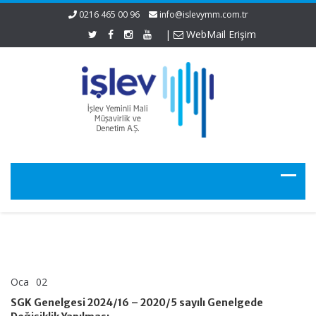
0216 465 00 96
info@islevymm.com.tr
|
WebMail Erişim
Oca
02
SGK
yorumlar kapalı
Genelgesi
SGK Genelgesi 2024/16 – 2020/5 sayılı Genelgede
2024/16