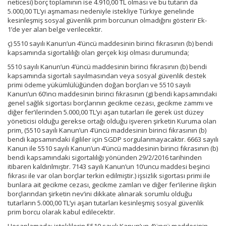
neticesi) borç toplamının ise 4.910,00 TL olması ve bu tutarın da
5.000,00 TL’yi aşmaması nedeniyle istekliye Türkiye genelinde
kesinleşmiş sosyal güvenlik prim borcunun olmadığını gösterir Ek-
1’de yer alan belge verilecektir.
ç) 5510 sayılı Kanun’un 4’üncü maddesinin birinci fıkrasının (b) bendi
kapsamında sigortalılığı olan gerçek kişi olması durumunda;
5510 sayılı Kanun’un 4’üncü maddesinin birinci fıkrasının (b) bendi
kapsamında sigortalı sayılmasından veya sosyal güvenlik destek
primi ödeme yükümlülüğünden doğan borçları ve 5510 sayılı
Kanun’un 60’ıncı maddesinin birinci fıkrasının (g) bendi kapsamındaki
genel sağlık sigortası borçlarının gecikme cezası, gecikme zammı ve
diğer fer’ilerinden 5.000,00 TL’yi aşan tutarları ile gerek üst düzey
yöneticisi olduğu gerekse ortağı olduğu işveren şirketin Kuruma olan
prim, (5510 sayılı Kanun’un 4’üncü maddesinin birinci fıkrasının (b)
bendi kapsamındaki ilgililer için SGDP sorgulanmayacaktır. 6663 sayılı
Kanun ile 5510 sayılı Kanun’un 4’üncü maddesinin birinci fıkrasının (b)
bendi kapsamındaki sigortalılığı yönünden 29/2/2016 tarihinden
itibaren kaldırılmıştır. 7143 sayılı Kanun’un 10’uncu maddesi beşinci
fıkrası ile var olan borçlar terkin edilmiştir.) işsizlik sigortası primi ile
bunlara ait gecikme cezası, gecikme zamları ve diğer fer’ilerine ilişkin
borçlarından şirketin nev’ini dikkate alınarak sorumlu olduğu
tutarların 5.000,00 TL’yi aşan tutarları kesinleşmiş sosyal güvenlik
prim borcu olarak kabul edilecektir.