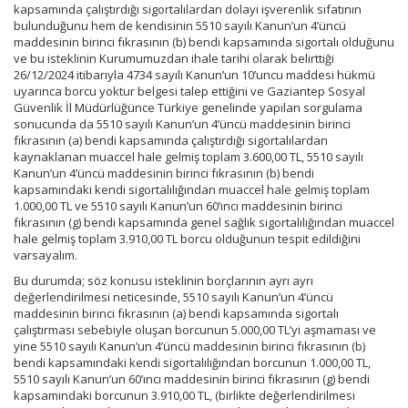
kapsamında çalıştırdığı sigortalılardan dolayı işverenlik sıfatının
bulunduğunu hem de kendisinin 5510 sayılı Kanun’un 4’üncü
maddesinin birinci fıkrasının (b) bendi kapsamında sigortalı olduğunu
ve bu isteklinin Kurumumuzdan ihale tarihi olarak belirttiği
26/12/2024 itibarıyla 4734 sayılı Kanun’un 10’uncu maddesi hükmü
uyarınca borcu yoktur belgesi talep ettiğini ve Gaziantep Sosyal
Güvenlik İl Müdürlüğünce Türkiye genelinde yapılan sorgulama
sonucunda da 5510 sayılı Kanun’un 4’üncü maddesinin birinci
fıkrasının (a) bendi kapsamında çalıştırdığı sigortalılardan
kaynaklanan muaccel hale gelmiş toplam 3.600,00 TL, 5510 sayılı
Kanun’un 4’üncü maddesinin birinci fıkrasının (b) bendi
kapsamındaki kendi sigortalılığından muaccel hale gelmiş toplam
1.000,00 TL ve 5510 sayılı Kanun’un 60’ıncı maddesinin birinci
fıkrasının (g) bendi kapsamında genel sağlık sigortalılığından muaccel
hale gelmiş toplam 3.910,00 TL borcu olduğunun tespit edildiğini
varsayalım.
Bu durumda; söz konusu isteklinin borçlarının ayrı ayrı
değerlendirilmesi neticesinde, 5510 sayılı Kanun’un 4’üncü
maddesinin birinci fıkrasının (a) bendi kapsamında sigortalı
çalıştırması sebebiyle oluşan borcunun 5.000,00 TL’yi aşmaması ve
yine 5510 sayılı Kanun’un 4’üncü maddesinin birinci fıkrasının (b)
bendi kapsamındaki kendi sigortalılığından borcunun 1.000,00 TL,
5510 sayılı Kanun’un 60’ıncı maddesinin birinci fıkrasının (g) bendi
kapsamındaki borcunun 3.910,00 TL, (birlikte değerlendirilmesi