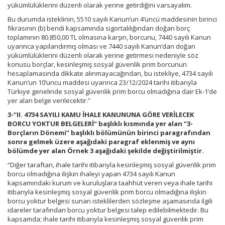
yükümlülüklerini düzenli olarak yerine getirdiğini varsayalım.
Bu durumda isteklinin, 5510 sayılı Kanun’un 4’üncü maddesinin birinci
fıkrasının (b) bendi kapsamında sigortalılığından doğan borç
toplamının 80.850,00 TL olmasına karşın, borcunu, 7440 sayılı Kanun
uyarınca yapılandırmış olması ve 7440 sayılı Kanun’dan doğan
yükümlülüklerini düzenli olarak yerine getirmesi nedeniyle söz
konusu borçlar, kesinleşmiş sosyal güvenlik prim borcunun
hesaplamasında dikkate alınmayacağından, bu istekliye, 4734 sayılı
Kanun’un 10’uncu maddesi uyarınca 23/12/2024 tarihi itibarıyla
Türkiye genelinde sosyal güvenlik prim borcu olmadığına dair Ek-1’de
yer alan belge verilecektir.”
3-“II. 4734 SAYILI KAMU İHALE KANUNUNA GÖRE VERİLECEK
BORCU YOKTUR BELGELERİ” başlıklı kısmında yer alan “3-
Borçların Dönemi” başlıklı bölümünün birinci paragrafından
sonra gelmek üzere aşağıdaki paragraf eklenmiş ve aynı
bölümde yer alan Örnek 3 aşağıdaki şekilde değiştirilmiştir.
“Diğer taraftan, ihale tarihi itibarıyla kesinleşmiş sosyal güvenlik prim
borcu olmadığına ilişkin ihaleyi yapan 4734 sayılı Kanun
kapsamındaki kurum ve kuruluşlara taahhüt veren veya ihale tarihi
itibarıyla kesinleşmiş sosyal güvenlik prim borcu olmadığına ilişkin
borcu yoktur belgesi sunan isteklilerden sözleşme aşamasında ilgili
idareler tarafından borcu yoktur belgesi talep edilebilmektedir. Bu
kapsamda; ihale tarihi itibarıyla kesinleşmiş sosyal güvenlik prim