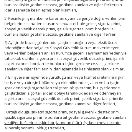
bunlara ilişkin gecikme cezası, gecikme zamları ve diğer fer’ilerinin
idari aşamada kesinleşmiş olan kısımları,
5) Kesinleşmiş mahkeme kararları uyarınca geriye doğru verilen prim
belgelerine istinaden oluşan ve muaccel hale gelmiş sigorta primi,
sosyal güvenlik destek primi, işsizlik sigortası primi borçları ile
bunlara ilişkin gecikme cezası, gecikme zamları ve diğer fer’ileri,
6) Ay içinde bazı iş günlerinde çalıştırılmadığına veya eksik ücret
ödendiğine dair belgeleri Sosyal Güvenlik Kurumuna verilmeyen
veya verilen belgeleri anılan Kurumca geçerli sayılmaması nedeniyle
tahakkuk ettirilen sigorta primi, sosyal güvenlik destek primi, işsizlik
sigortası primi borçları ile bunlara ilişkin gecikme cezası, gecikme
zamları ve diğer fer’ilerinin idari aşamada kesinleşmiş olan kısımları,
7) Bir işverenin işyerinde yürüttüğü mal veya hizmet üretimine ilişkin
bir işte veya bir işin bölüm veya eklentilerinde iş alan ve bu iş için
görevlendirdiği sigortalıları çalıştıran alt işverenin, bu işyerlerinde
çalıştırdıkları sigortalılardan dolayı tahakkuk eden ve ödenmeyen
sigorta primi, sosyal güvenlik destek primi, işsizlik sigortası primi ile
bunlara ilişkin gecikme cezası, gecikme zammı ve diğer fer’ileri,
) Ortağı olduğu şirketin sigorta primi, sosyal güvenlik destek primi,
işsizlik sigortası primi ile bunlara ait gecikme cezası, gecikme zamları
ve diğer fer’ilerine ilişkin borçlarından ötürü, (şirketin nevi dikkate
alınarak) sorumlu olduğu tutarları,