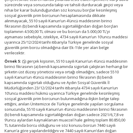
sürecinde veya sonucunda takip ve tahsili durduracak geçici veya
nihai bir karar bulunduğundan söz konusu borçlar kesinleşmiş
sosyal güvenlik prim borcunun hesaplamasında dikkate
alınmayacak, 5510 sayılı Kanun’un 4’üncü maddesinin birinci
fıkrasının (b) bendi kapsamında sigortalılığından doğan borçları
toplamının 4.500,00 TL olması ve bu borcun da 5.000,00 TL’yi
aşmaması sebebiyle, istekliye, 4734 sayılı Kanun’un 10’uncu maddesi
uyarınca 25/12/2024 tarihi itibarıyla Türkiye genelinde sosyal
güvenlik prim borcu olmadığına dair Ek-1’de yer alan belge
verilecektir.
Örnek 5:
(Ş) gerçek kişisinin, 5510 sayılı Kanun’un 4’üncü maddesinin
birinci fıkrasının (a) bendi kapsamında sigortalı çalıştıran herhangi bir
şirketin üst düzey yöneticisi veya ortağı olmadığını, sadece 5510
sayılı Kanun’un 4’üncü maddesinin birinci fıkrasının (b) bendi
kapsamında sigortalı olduğunu ve Aydın Sosyal Güvenlik İl
Müdürlüğünden 23/12/2024 tarihi itibarıyla 4734 sayılı Kanun’un
10’uncu maddesi hükmü uyarınca Türkiye genelinde kesinleşmiş
sosyal güvenlik prim borcunun bulunmadığına ilişkin belge talep
ettiğini, anılan Ünitemizce de Türkiye genelinde yapılan sorgulama
sonucunda, 5510 sayılı Kanun’un 4’üncü maddesinin birinci fıkrasının
(b) bendi kapsamında sigortalılığından doğan sadece 2021/6,7,8 ve
9’uncu aylardan kaynaklanan muaccel hale gelmiş toplam 80.850,00
TL tutarında borcu olduğunu ve söz konusu borcun 7440 sayılı
Kanun’a göre yapılandırıldığını ve 7440 sayılı Kanun’dan doğan