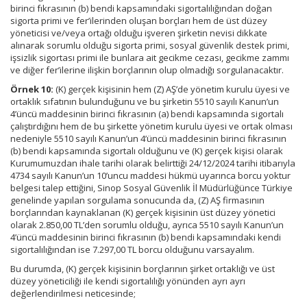
birinci fıkrasının (b) bendi kapsamındaki sigortalılığından doğan
sigorta primi ve fer’ilerinden oluşan borçları hem de üst düzey
yöneticisi ve/veya ortağı olduğu işveren şirketin nevisi dikkate
alınarak sorumlu olduğu sigorta primi, sosyal güvenlik destek primi,
işsizlik sigortası primi ile bunlara ait gecikme cezası, gecikme zammı
ve diğer fer’ilerine ilişkin borçlarının olup olmadığı sorgulanacaktır.
Örnek 10:
(K) gerçek kişisinin hem (Z) AŞ’de yönetim kurulu üyesi ve
ortaklık sıfatının bulunduğunu ve bu şirketin 5510 sayılı Kanun’un
4’üncü maddesinin birinci fıkrasının (a) bendi kapsamında sigortalı
çalıştırdığını hem de bu şirkette yönetim kurulu üyesi ve ortak olması
nedeniyle 5510 sayılı Kanun’un 4’üncü maddesinin birinci fıkrasının
(b) bendi kapsamında sigortalı olduğunu ve (K) gerçek kişisi olarak
Kurumumuzdan ihale tarihi olarak belirttiği 24/12/2024 tarihi itibarıyla
4734 sayılı Kanun’un 10’uncu maddesi hükmü uyarınca borcu yoktur
belgesi talep ettiğini, Sinop Sosyal Güvenlik İl Müdürlüğünce Türkiye
genelinde yapılan sorgulama sonucunda da, (Z) AŞ firmasının
borçlarından kaynaklanan (K) gerçek kişisinin üst düzey yönetici
olarak 2.850,00 TL’den sorumlu olduğu, ayrıca 5510 sayılı Kanun’un
4’üncü maddesinin birinci fıkrasının (b) bendi kapsamındaki kendi
sigortalılığından ise 7.297,00 TL borcu olduğunu varsayalım.
Bu durumda, (K) gerçek kişisinin borçlarının şirket ortaklığı ve üst
düzey yöneticiliği ile kendi sigortalılığı yönünden ayrı ayrı
değerlendirilmesi neticesinde;