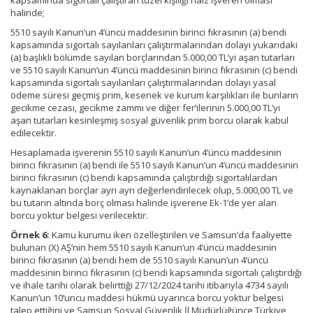
kapsamında sigortalı çalıştıran tüzel kişiliği haiz işveren olması
halinde;
5510 sayılı Kanun’un 4’üncü maddesinin birinci fıkrasının (a) bendi
kapsamında sigortalı sayılanları çalıştırmalarından dolayı yukarıdaki
(a) başlıklı bölümde sayılan borçlarından 5.000,00 TL’yi aşan tutarları
ve 5510 sayılı Kanun’un 4’üncü maddesinin birinci fıkrasının (c) bendi
kapsamında sigortalı sayılanları çalıştırmalarından dolayı yasal
ödeme süresi geçmiş prim, kesenek ve kurum karşılıkları ile bunların
gecikme cezası, gecikme zammı ve diğer fer’ilerinin 5.000,00 TL’yi
aşan tutarları kesinleşmiş sosyal güvenlik prim borcu olarak kabul
edilecektir.
Hesaplamada işverenin 5510 sayılı Kanun’un 4’üncü maddesinin
birinci fıkrasının (a) bendi ile 5510 sayılı Kanun’un 4’üncü maddesinin
birinci fıkrasının (c) bendi kapsamında çalıştırdığı sigortalılardan
kaynaklanan borçlar ayrı ayrı değerlendirilecek olup, 5.000,00 TL ve
bu tutarın altında borç olması halinde işverene Ek-1’de yer alan
borcu yoktur belgesi verilecektir.
Örnek 6:
Kamu kurumu iken özelleştirilen ve Samsun’da faaliyette
bulunan (X) AŞ’nin hem 5510 sayılı Kanun’un 4’üncü maddesinin
birinci fıkrasının (a) bendi hem de 5510 sayılı Kanun’un 4’üncü
maddesinin birinci fıkrasının (c) bendi kapsamında sigortalı çalıştırdığı
ve ihale tarihi olarak belirttiği 27/12/2024 tarihi itibarıyla 4734 sayılı
Kanun’un 10’uncu maddesi hükmü uyarınca borcu yoktur belgesi
talep ettiğini ve Samsun Sosyal Güvenlik İl Müdürlüğünce Türkiye