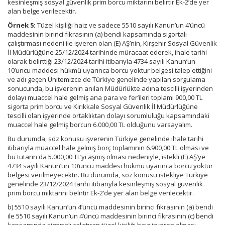
kesinleşmiş sosyal güvenlik prim borcu miktarını belirtir Ek-2’de yer
alan belge verilecektir.
Örnek 5:
Tüzel kişiliği haiz ve sadece 5510 sayılı Kanun’un 4’üncü
maddesinin birinci fıkrasının (a) bendi kapsamında sigortalı
çalıştırması nedeni ile işveren olan (E) AŞ’nin, Kırşehir Sosyal Güvenlik
İl Müdürlüğüne 25/12/2024 tarihinde müracaat ederek, ihale tarihi
olarak belirttiği 23/12/2024 tarihi itibarıyla 4734 sayılı Kanun’un
10’uncu maddesi hükmü uyarınca borcu yoktur belgesi talep ettiğini
ve adı geçen Ünitemizce de Türkiye genelinde yapılan sorgulama
sonucunda, bu işverenin anılan Müdürlükte adına tescilli işyerinden
dolayı muaccel hale gelmiş ana para ve fer’ileri toplamı 900,00 TL
sigorta prim borcu ve Kırıkkale Sosyal Güvenlik İl Müdürlüğüne
tescilli olan işyerinde ortaklıktan dolayı sorumluluğu kapsamındaki
muaccel hale gelmiş borcun 6.000,00 TL olduğunu varsayalım.
Bu durumda, söz konusu işverenin Türkiye genelinde ihale tarihi
itibarıyla muaccel hale gelmiş borç toplamının 6.900,00 TL olması ve
bu tutarın da 5.000,00 TL’yi aşmış olması nedeniyle, istekli (E) AŞ’ye
4734 sayılı Kanun’un 10’uncu maddesi hükmü uyarınca borcu yoktur
belgesi verilmeyecektir. Bu durumda, söz konusu istekliye Türkiye
genelinde 23/12/2024 tarihi itibarıyla kesinleşmiş sosyal güvenlik
prim borcu miktarını belirtir Ek-2’de yer alan belge verilecektir.
b) 5510 sayılı Kanun’un 4’üncü maddesinin birinci fıkrasının (a) bendi
ile 5510 sayılı Kanun’un 4’üncü maddesinin birinci fıkrasının (c) bendi