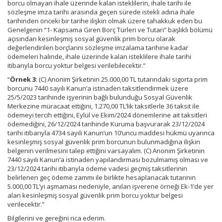
borcu olmayan ihale üzerinde kalan isteklilerin, ihale tarihi ile
sözleşme imza tarihi arasında geçen sürede istekli adına ihale
tarihinden önceki bir tarihe ilişkin olmak üzere tahakkuk eden bu
Genelgenin “1- Kapsama Giren Borç Türleri ve Tutarı” başlıklı bölümü
açısından kesinleşmiş sosyal güvenlik prim borcu olarak
değerlendirilen borçlarını sözleşme imzalama tarihine kadar
ödemeleri halinde, ihale üzerinde kalan isteklilere ihale tarihi
itibarıyla borcu yoktur belgesi verilebilecektir.”
“
Örnek 3
: (C) Anonim Şirketinin 25.000,00 TL tutarındaki sigorta prim
borcunu 7440 sayılı Kanun’a istinaden taksitlendirmek üzere
25/5/2023 tarihinde işyerinin bağlı bulunduğu Sosyal Güvenlik
Merkezine müracaat ettiğini, 1.270,00 TL’lik taksitlerle 36 taksit ile
ödemeyi tercih ettiğini, Eylül ve Ekim/2024 dönemlerine ait taksitleri
ödemediğini, 26/12/2024 tarihinde Kuruma başvurarak 23/12/2024
tarihi itibarıyla 4734 sayılı Kanun’un 10’uncu maddesi hükmü uyarınca
kesinleşmiş sosyal güvenlik prim borcunun bulunmadığına ilişkin
belgenin verilmesini talep ettiğini varsayalım. (C) Anonim Şirketinin
7440 sayılı Kanun’a istinaden yapılandırması bozulmamış olması ve
23/12/2024 tarihi itibarıyla ödeme vadesi geçmiş taksitlerinin
belirlenen geç ödeme zammı ile birlikte hesaplanacak tutarının
5.000,00 TL’yi aşmaması nedeniyle, anılan işverene örneği Ek-1’de yer
alan kesinleşmiş sosyal güvenlik prim borcu yoktur belgesi
verilecektir.”
Bilgilerini ve gereğini rica ederim.