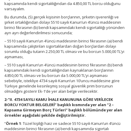
kapsamında kendi sigortalılığından da 4.850,00 TL borcu olduğunu
varsayalım.
Bu durumda, (S) gerçek kişisinin borçlarının, şirketin işverenliği ve
şirket ortaklığından dolayı 5510 sayılı Kanun’un 4’üncü maddesinin
birinci fıkrasının (b) bendi kapsamındaki kendi sigortalılığı yönünden
ayrı ayrı değerlendirilmesi sonucunda;
– 5510 sayılı Kanun’un 4’üncü maddesinin birinci fıkrasının (a) bendi
kapsamında çalıştırılan sigortalılardan doğan borçlardan dolayı
sorumlu olduğu tutarın 2.250,00 TL olması ve bu borcun 5.000,00 TL’yi
aşmaması,
– 5510 sayılı Kanun’un 4’üncü maddesinin birinci fıkrasının (b) bendi
kapsamındaki kendi sigortalılığından kaynaklanan borçlarının
4.850,00 TL olması ve bu borcun da 5.000,00 TL’yi aşmaması
sebebiyle, istekliye 4734 sayılı Kanun’un 10’uncu maddesine göre
Türkiye genelinde kesinleşmiş sosyal güvenlik prim borcunun
olmadığını gösterir Ek-1’de yer alan belge verilecektir.
2-“II. 4734 SAYILI KAMU İHALE KANUNUNA GÖRE VERİLECEK
BORCU YOKTUR BELGELERİ” başlıklı kısmında yer alan “2 –
Kapsama Girmeyen Borç Türleri” başlıklı bölümünde yer alan
örnekler aşağıdaki şekilde değiştirilmiştir.
“
Örnek 1
: Tüzel kişiliği haiz ve sadece 5510 sayılı Kanun’un 4’üncü
maddesinin birinci fıkrasının (a) bendi kapsamında sigortalı