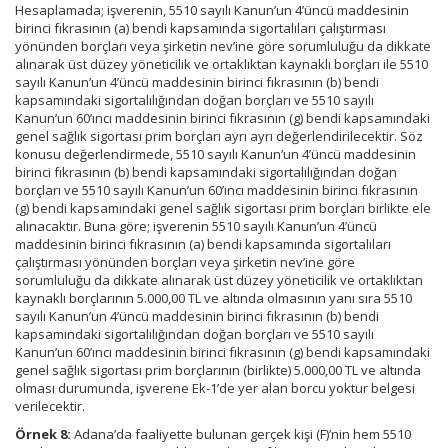
Hesaplamada; işverenin, 5510 sayılı Kanun’un 4’üncü maddesinin
birinci fıkrasının (a) bendi kapsamında sigortalıları çalıştırması
yönünden borçları veya şirketin nev’ine göre sorumluluğu da dikkate
alınarak üst düzey yöneticilik ve ortaklıktan kaynaklı borçları ile 5510
sayılı Kanun’un 4’üncü maddesinin birinci fıkrasının (b) bendi
kapsamındaki sigortalılığından doğan borçları ve 5510 sayılı
Kanun’un 60’ıncı maddesinin birinci fıkrasının (g) bendi kapsamındaki
genel sağlık sigortası prim borçları ayrı ayrı değerlendirilecektir. Söz
konusu değerlendirmede, 5510 sayılı Kanun’un 4’üncü maddesinin
birinci fıkrasının (b) bendi kapsamındaki sigortalılığından doğan
borçları ve 5510 sayılı Kanun’un 60’ıncı maddesinin birinci fıkrasının
(g) bendi kapsamındaki genel sağlık sigortası prim borçları birlikte ele
alınacaktır. Buna göre; işverenin 5510 sayılı Kanun’un 4’üncü
maddesinin birinci fıkrasının (a) bendi kapsamında sigortalıları
çalıştırması yönünden borçları veya şirketin nev’ine göre
sorumluluğu da dikkate alınarak üst düzey yöneticilik ve ortaklıktan
kaynaklı borçlarının 5.000,00 TL ve altında olmasının yanı sıra 5510
sayılı Kanun’un 4’üncü maddesinin birinci fıkrasının (b) bendi
kapsamındaki sigortalılığından doğan borçları ve 5510 sayılı
Kanun’un 60’ıncı maddesinin birinci fıkrasının (g) bendi kapsamındaki
genel sağlık sigortası prim borçlarının (birlikte) 5.000,00 TL ve altında
olması durumunda, işverene Ek-1’de yer alan borcu yoktur belgesi
verilecektir.
Örnek 8:
Adana’da faaliyette bulunan gerçek kişi (F)’nin hem 5510