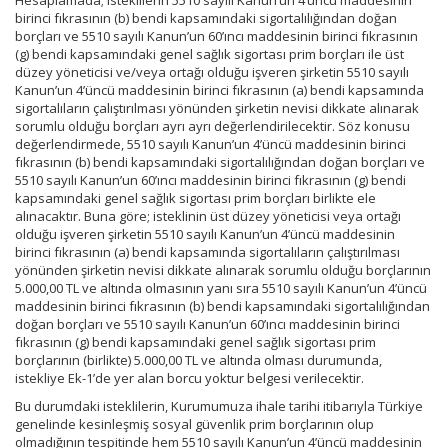
Hesaplamada; isteklilerin 5510 sayılı Kanun’un 4’üncü maddesinin
birinci fıkrasının (b) bendi kapsamındaki sigortalılığından doğan
borçları ve 5510 sayılı Kanun’un 60’ıncı maddesinin birinci fıkrasının
(g) bendi kapsamındaki genel sağlık sigortası prim borçları ile üst
düzey yöneticisi ve/veya ortağı olduğu işveren şirketin 5510 sayılı
Kanun’un 4’üncü maddesinin birinci fıkrasının (a) bendi kapsamında
sigortalıların çalıştırılması yönünden şirketin nevisi dikkate alınarak
sorumlu olduğu borçları ayrı ayrı değerlendirilecektir. Söz konusu
değerlendirmede, 5510 sayılı Kanun’un 4’üncü maddesinin birinci
fıkrasının (b) bendi kapsamındaki sigortalılığından doğan borçları ve
5510 sayılı Kanun’un 60’ıncı maddesinin birinci fıkrasının (g) bendi
kapsamındaki genel sağlık sigortası prim borçları birlikte ele
alınacaktır. Buna göre; isteklinin üst düzey yöneticisi veya ortağı
olduğu işveren şirketin 5510 sayılı Kanun’un 4’üncü maddesinin
birinci fıkrasının (a) bendi kapsamında sigortalıların çalıştırılması
yönünden şirketin nevisi dikkate alınarak sorumlu olduğu borçlarının
5.000,00 TL ve altında olmasının yanı sıra 5510 sayılı Kanun’un 4’üncü
maddesinin birinci fıkrasının (b) bendi kapsamındaki sigortalılığından
doğan borçları ve 5510 sayılı Kanun’un 60’ıncı maddesinin birinci
fıkrasının (g) bendi kapsamındaki genel sağlık sigortası prim
borçlarının (birlikte) 5.000,00 TL ve altında olması durumunda,
istekliye Ek-1’de yer alan borcu yoktur belgesi verilecektir.
Bu durumdaki isteklilerin, Kurumumuza ihale tarihi itibarıyla Türkiye
genelinde kesinleşmiş sosyal güvenlik prim borçlarının olup
olmadığının tespitinde hem 5510 sayılı Kanun’un 4’üncü maddesinin