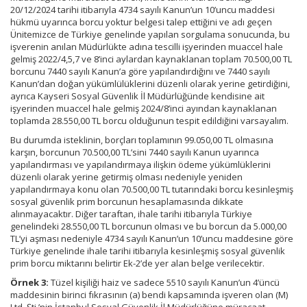
20/12/2024 tarihi itibarıyla 4734 sayılı Kanun’un 10’uncu maddesi
hükmü uyarınca borcu yoktur belgesi talep ettiğini ve adı geçen
Ünitemizce de Türkiye genelinde yapılan sorgulama sonucunda, bu
işverenin anılan Müdürlükte adına tescilli işyerinden muaccel hale
gelmiş 2022/4,5,7 ve 8’inci aylardan kaynaklanan toplam 70.500,00 TL
borcunu 7440 sayılı Kanun’a göre yapılandırdığını ve 7440 sayılı
Kanun’dan doğan yükümlülüklerini düzenli olarak yerine getirdiğini,
ayrıca Kayseri Sosyal Güvenlik İl Müdürlüğünde kendisine ait
işyerinden muaccel hale gelmiş 2024/8’inci ayından kaynaklanan
toplamda 28.550,00 TL borcu olduğunun tespit edildiğini varsayalım.
Bu durumda isteklinin, borçları toplamının 99.050,00 TL olmasına
karşın, borcunun 70.500,00 TL’sini 7440 sayılı Kanun uyarınca
yapılandırması ve yapılandırmaya ilişkin ödeme yükümlüklerini
düzenli olarak yerine getirmiş olması nedeniyle yeniden
yapılandırmaya konu olan 70.500,00 TL tutarındaki borcu kesinleşmiş
sosyal güvenlik prim borcunun hesaplamasında dikkate
alınmayacaktır. Diğer taraftan, ihale tarihi itibarıyla Türkiye
genelindeki 28.550,00 TL borcunun olması ve bu borcun da 5.000,00
TL’yi aşması nedeniyle 4734 sayılı Kanun’un 10’uncu maddesine göre
Türkiye genelinde ihale tarihi itibarıyla kesinleşmiş sosyal güvenlik
prim borcu miktarını belirtir Ek-2’de yer alan belge verilecektir.
Örnek 3:
Tüzel kişiliği haiz ve sadece 5510 sayılı Kanun’un 4’üncü
maddesinin birinci fıkrasının (a) bendi kapsamında işveren olan (M)