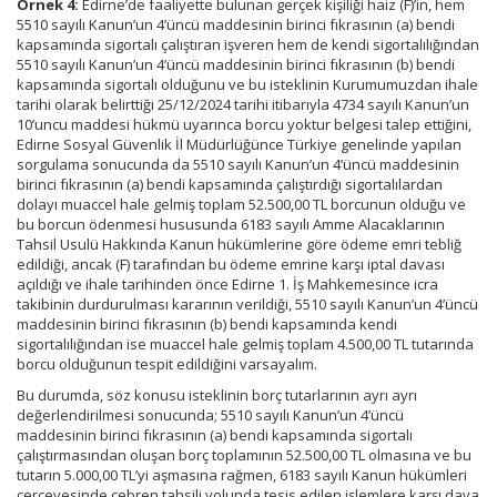
Örnek 4:
Edirne’de faaliyette bulunan gerçek kişiliği haiz (F)’in, hem
5510 sayılı Kanun’un 4’üncü maddesinin birinci fıkrasının (a) bendi
kapsamında sigortalı çalıştıran işveren hem de kendi sigortalılığından
5510 sayılı Kanun’un 4’üncü maddesinin birinci fıkrasının (b) bendi
kapsamında sigortalı olduğunu ve bu isteklinin Kurumumuzdan ihale
tarihi olarak belirttiği 25/12/2024 tarihi itibarıyla 4734 sayılı Kanun’un
10’uncu maddesi hükmü uyarınca borcu yoktur belgesi talep ettiğini,
Edirne Sosyal Güvenlik İl Müdürlüğünce Türkiye genelinde yapılan
sorgulama sonucunda da 5510 sayılı Kanun’un 4’üncü maddesinin
birinci fıkrasının (a) bendi kapsamında çalıştırdığı sigortalılardan
dolayı muaccel hale gelmiş toplam 52.500,00 TL borcunun olduğu ve
bu borcun ödenmesi hususunda 6183 sayılı Amme Alacaklarının
Tahsil Usulü Hakkında Kanun hükümlerine göre ödeme emri tebliğ
edildiği, ancak (F) tarafından bu ödeme emrine karşı iptal davası
açıldığı ve ihale tarihinden önce Edirne 1. İş Mahkemesince icra
takibinin durdurulması kararının verildiği, 5510 sayılı Kanun’un 4’üncü
maddesinin birinci fıkrasının (b) bendi kapsamında kendi
sigortalılığından ise muaccel hale gelmiş toplam 4.500,00 TL tutarında
borcu olduğunun tespit edildiğini varsayalım.
Bu durumda, söz konusu isteklinin borç tutarlarının ayrı ayrı
değerlendirilmesi sonucunda; 5510 sayılı Kanun’un 4’üncü
maddesinin birinci fıkrasının (a) bendi kapsamında sigortalı
çalıştırmasından oluşan borç toplamının 52.500,00 TL olmasına ve bu
tutarın 5.000,00 TL’yi aşmasına rağmen, 6183 sayılı Kanun hükümleri
çerçevesinde cebren tahsili yolunda tesis edilen işlemlere karşı dava