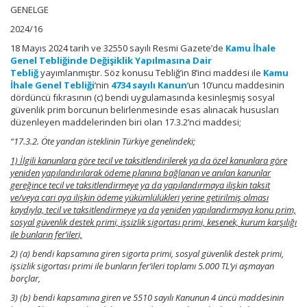
GENELGE
2024/16
18 Mayıs 2024 tarih ve 32550 sayılı Resmi Gazete’de
Kamu İhale
Genel Tebliğinde Değişiklik Yapılmasına Dair
Tebliğ
yayımlanmıştır. Söz konusu Tebliğ’in 8’inci maddesi ile
Kamu
İhale Genel Tebliği
‘nin
4734 sayılı Kanun
‘un 10’uncu maddesinin
dördüncü fıkrasının (c) bendi uygulamasında kesinleşmiş sosyal
güvenlik prim borcunun belirlenmesinde esas alınacak hususları
düzenleyen maddelerinden biri olan 17.3.2’nci maddesi;
“17.3.2. Öte yandan isteklinin Türkiye genelindeki;
1) İlgili kanunlara göre tecil ve taksitlendirilerek ya da özel kanunlara göre
yeniden yapılandırılarak ödeme planına bağlanan ve anılan kanunlar
gereğince tecil ve taksitlendirmeye ya da yapılandırmaya ilişkin taksit
ve/veya cari aya ilişkin ödeme yükümlülükleri yerine getirilmiş olması
kaydıyla, tecil ve taksitlendirmeye ya da yeniden yapılandırmaya konu prim,
sosyal güvenlik destek primi, işsizlik sigortası primi, kesenek, kurum karşılığı
ile bunların fer’ileri,
2) (a) bendi kapsamına giren sigorta primi, sosyal güvenlik destek primi,
işsizlik sigortası primi ile bunların fer’ileri toplamı 5.000 TL’yi aşmayan
borçlar,
3) (b) bendi kapsamına giren ve 5510 sayılı Kanunun 4 üncü maddesinin