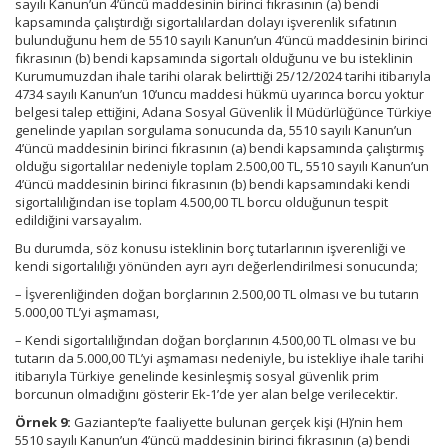
sayılı Kanun’un 4’üncü maddesinin birinci fıkrasının (a) bendi
kapsamında çalıştırdığı sigortalılardan dolayı işverenlik sıfatının
bulunduğunu hem de 5510 sayılı Kanun’un 4’üncü maddesinin birinci
fıkrasının (b) bendi kapsamında sigortalı olduğunu ve bu isteklinin
Kurumumuzdan ihale tarihi olarak belirttiği 25/12/2024 tarihi itibarıyla
4734 sayılı Kanun’un 10’uncu maddesi hükmü uyarınca borcu yoktur
belgesi talep ettiğini, Adana Sosyal Güvenlik İl Müdürlüğünce Türkiye
genelinde yapılan sorgulama sonucunda da, 5510 sayılı Kanun’un
4’üncü maddesinin birinci fıkrasının (a) bendi kapsamında çalıştırmış
olduğu sigortalılar nedeniyle toplam 2.500,00 TL, 5510 sayılı Kanun’un
4’üncü maddesinin birinci fıkrasının (b) bendi kapsamındaki kendi
sigortalılığından ise toplam 4.500,00 TL borcu olduğunun tespit
edildiğini varsayalım.
Bu durumda, söz konusu isteklinin borç tutarlarının işverenliği ve
kendi sigortalılığı yönünden ayrı ayrı değerlendirilmesi sonucunda;
– İşverenliğinden doğan borçlarının 2.500,00 TL olması ve bu tutarın
5.000,00 TL’yi aşmaması,
– Kendi sigortalılığından doğan borçlarının 4.500,00 TL olması ve bu
tutarın da 5.000,00 TL’yi aşmaması nedeniyle, bu istekliye ihale tarihi
itibarıyla Türkiye genelinde kesinleşmiş sosyal güvenlik prim
borcunun olmadığını gösterir Ek-1’de yer alan belge verilecektir.
Örnek 9:
Gaziantep’te faaliyette bulunan gerçek kişi (H)’nin hem
5510 sayılı Kanun’un 4’üncü maddesinin birinci fıkrasının (a) bendi