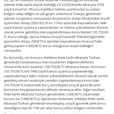
Ltd. Şti.’nin İstanbul Sosyal Güvenlik İl Müdürlüğüne müracaat
ederek ihale tarihi olarak belirttiği 23/12/2024 tarihi itibarıyla 4734
sayılı Kanun’un 10’uncu maddesi hükmü uyarınca borcu yoktur
belgesi talep ettiğini ve adı geçen ünitemizce Türkiye genelinde
yapılan sorgulama sonucunda da işverenin anılan Müdürlükte tescilli
işyerinden dolayı 2022/8,9,10 ve 11’inci aylardan kaynaklanan 7440
sayılı Kanun uyarınca yapılandırılan ve ödeme yükümlükleri düzenli
olarak yerine getirilmiş olan yapılandırmaya konu toplam 135.750,00
TL borcu olduğu, ayrıca Adana Sosyal Güvenlik İl Müdürlüğündeki
işyerinden dolayı 2024/7’nci ayından kaynaklanan muaccel hale
gelmiş toplam 3.000,00 TL borcu olduğunun tespit edildiğini
varsayalım.
Bu durumda, söz konusu isteklinin ihale tarihi itibarıyla Türkiye
genelinde Kurumumuza olan borçlarının değerlendirilmesi
sonucunda; borç tutarının 138.750,00 TL olmasına karşın, borcunun
135.750,00 TL’sini 7440 sayılı Kanun uyarınca yapılandırdığı,
yapılandırmaya ilişkin ödeme yükümlüklerinin düzenli olarak yerine
getirilmiş olması nedeniyle yeniden yapılandırmaya konu olan
135.750,00 TL tutarındaki borç, kesinleşmiş sosyal güvenlik prim
borcunun hesaplamasında dikkate alınmayacaktır. Diğer taraftan,
ihale tarihi itibarıyla Türkiye genelindeki 3.000,00 TL tutarındaki
borcun ise 5.000,00 TL’yi aşmaması nedeniyle, istekliye ihale tarihi
itibarıyla Türkiye genelinde kesinleşmiş sosyal güvenlik prim borcu
olmadığına dair Ek-1’de yer alan borcu yoktur belgesi verilecektir.