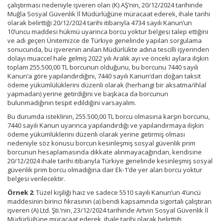
çalıştırması nedeniyle işveren olan (K) AŞ’nin, 20/12/2024 tarihinde
Muğla Sosyal Güvenlik İl Müdürlüğüne müracaat ederek, ihale tarihi
olarak belirttiği 20/12/2024 tarihi itibarıyla 4734 sayılı Kanun’un
10’uncu maddesi hükmü uyarınca borcu yoktur belgesi talep ettiğini
ve adı geçen Ünitemizce de Türkiye genelinde yapılan sorgulama
sonucunda, bu işverenin anılan Müdürlükte adına tescilli işyerinden
dolayı muaccel hale gelmiş 2022 yılı Aralık ayı ve önceki aylara ilişkin
toplam 255.500,00 TL borcunun olduğunu, bu borcunu 7440 sayılı
Kanun’a göre yapılandırdığını, 7440 sayılı Kanun’dan doğan taksit
ödeme yükümlülüklerini düzenli olarak (herhangi bir aksatma/ihlal
yapmadan) yerine getirdiğini ve başkaca da borcunun
bulunmadığının tespit edildiğini varsayalım.
Bu durumda isteklinin, 255.500,00 TL borcu olmasına karşın borcunu,
7440 sayılı Kanun uyarınca yapılandırdığı ve yapılandırmaya ilişkin
ödeme yükümlüklerini düzenli olarak yerine getirmiş olması
nedeniyle söz konusu borcun kesinleşmiş sosyal güvenlik prim
borcunun hesaplamasında dikkate alınmayacağından, kendisine
20/12/2024 ihale tarihi itibarıyla Türkiye genelinde kesinleşmiş sosyal
güvenlik prim borcu olmadığına dair Ek-1’de yer alan borcu yoktur
belgesi verilecektir.
Örnek 2
: Tüzel kişiliği haiz ve sadece 5510 sayılı Kanun’un 4’üncü
maddesinin birinci fıkrasının (a) bendi kapsamında sigortalı çalıştıran
işveren (A) Ltd. Şti.’nin, 23/12/2024 tarihinde Artvin Sosyal Güvenlik İl
Müdürlüğüne müracaat ederek, ihale tarihi olarak belirttiği