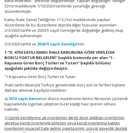
kabul edilecektir.”
şeklinde değiştirilmiştir. Yapılan değişikliğin Tebliğin
52’nci maddesiyle 1/10/2024 tarihinde yürürlüğe gireceği
düzenlenmiştir.
Kamu İhale Genel Tebliği’nin 17.3.2’nci maddesinde yapılan
düzenleme ile bu düzenleme dışında diğer hususlar açısından
2/3/2020 tarihli ve 2020/5 sayılı Genelge’de değişikliğe gidilmiş olup
aşağıda açıklanmıştır.
2/3/2020 tarihli ve
2020/5 sayılı Genelge
’nin;
1-“II. 4734 SAYILI KAMU İHALE KANUNUNA GÖRE VERİLECEK
BORCU YOKTUR BELGELERİ” başlıklı kısmında yer alan “1-
Kapsama Giren Borç Türleri ve Tutarı” başlıklı bölümü
aşağıdaki şekilde değiştirilmiştir.
“1-Kapsama Giren Borç Türleri ve Tutarı
İhale tarihi itibarıyla Türkiye genelindeki borç asıl ve fer’ileri toplamı
dikkate alınmak kaydıyla isteklinin;
a)
5510 sayılı Kanun
‘un 4’üncü maddesinin birinci fıkrasının (a) bendi
kapsamında sigortalı çalıştıran tüzel kişiliği haiz işveren olması
halinde;
1) Gerek kendilerine ait işyerlerinin gerek devir aldıkları işyerlerinin
gerekse kendi işyerleriyle birleşen veya kendi işyerlerine katılan
işyerlerinin muaccel hale gelmiş sigorta primi, sosyal güvenlik destek