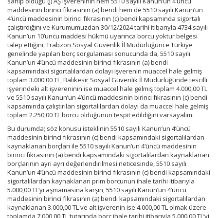
sahip olduğu (J) AŞ işvereninin hem 5510 sayılı Kanun’un 4’üncü
maddesinin birinci fıkrasının (a) bendi hem de 5510 sayılı Kanun’un
4’üncü maddesinin birinci fıkrasının (c) bendi kapsamında sigortalı
çalıştırdığını ve Kurumumuzdan 30/12/2024 tarihi itibarıyla 4734 sayılı
Kanun’un 10’uncu maddesi hükmü uyarınca borcu yoktur belgesi
talep ettiğini, Trabzon Sosyal Güvenlik İl Müdürlüğünce Türkiye
genelinde yapılan borç sorgulaması sonucunda da, 5510 sayılı
Kanun’un 4’üncü maddesinin birinci fıkrasının (a) bendi
kapsamındaki sigortalılardan dolayı işverenin muaccel hale gelmiş
toplam 3.000,00 TL, Balıkesir Sosyal Güvenlik İl Müdürlüğünde tescilli
işyerindeki alt işvereninin ise muaccel hale gelmiş toplam 4.000,00 TL
ve 5510 sayılı Kanun’un 4’üncü maddesinin birinci fıkrasının (c) bendi
kapsamında çalıştırılan sigortalılardan dolayı da muaccel hale gelmiş
toplam 2.250,00 TL borcu olduğunun tespit edildiğini varsayalım.
Bu durumda; söz konusu isteklinin 5510 sayılı Kanun’un 4’üncü
maddesinin birinci fıkrasının (c) bendi kapsamındaki sigortalılardan
kaynaklanan borçları ile 5510 sayılı Kanun’un 4’üncü maddesinin
birinci fıkrasının (a) bendi kapsamındaki sigortalılardan kaynaklanan
borçlarının ayrı ayrı değerlendirilmesi neticesinde, 5510 sayılı
Kanun’un 4’üncü maddesinin birinci fıkrasının (c) bendi kapsamındaki
sigortalılardan kaynaklanan prim borcunun ihale tarihi itibarıyla
5.000,00 TL’yi aşmamasına karşın, 5510 sayılı Kanun’un 4’üncü
maddesinin birinci fıkrasının (a) bendi kapsamındaki sigortalılardan
kaynaklanan 3.000,00 TL ve alt işverenin ise 4.000,00 TL olmak üzere
toplamda 7.000,00 TL tutarında borç ihale tarihi itibarıyla 5.000,00 TL’yi