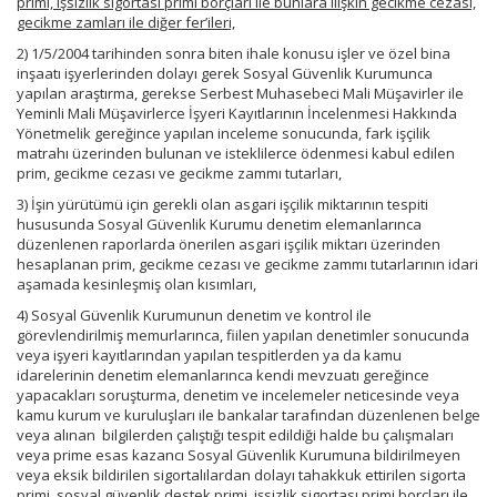
primi, işsizlik sigortası primi borçları ile bunlara ilişkin gecikme cezası,
gecikme zamları ile diğer fer’ileri,
2) 1/5/2004 tarihinden sonra biten ihale konusu işler ve özel bina
inşaatı işyerlerinden dolayı gerek Sosyal Güvenlik Kurumunca
yapılan araştırma, gerekse Serbest Muhasebeci Mali Müşavirler ile
Yeminli Mali Müşavirlerce İşyeri Kayıtlarının İncelenmesi Hakkında
Yönetmelik gereğince yapılan inceleme sonucunda, fark işçilik
matrahı üzerinden bulunan ve isteklilerce ödenmesi kabul edilen
prim, gecikme cezası ve gecikme zammı tutarları,
3) İşin yürütümü için gerekli olan asgari işçilik miktarının tespiti
hususunda Sosyal Güvenlik Kurumu denetim elemanlarınca
düzenlenen raporlarda önerilen asgari işçilik miktarı üzerinden
hesaplanan prim, gecikme cezası ve gecikme zammı tutarlarının idari
aşamada kesinleşmiş olan kısımları,
4) Sosyal Güvenlik Kurumunun denetim ve kontrol ile
görevlendirilmiş memurlarınca, fiilen yapılan denetimler sonucunda
veya işyeri kayıtlarından yapılan tespitlerden ya da kamu
idarelerinin denetim elemanlarınca kendi mevzuatı gereğince
yapacakları soruşturma, denetim ve incelemeler neticesinde veya
kamu kurum ve kuruluşları ile bankalar tarafından düzenlenen belge
veya alınan bilgilerden çalıştığı tespit edildiği halde bu çalışmaları
veya prime esas kazancı Sosyal Güvenlik Kurumuna bildirilmeyen
veya eksik bildirilen sigortalılardan dolayı tahakkuk ettirilen sigorta
primi, sosyal güvenlik destek primi, işsizlik sigortası primi borçları ile