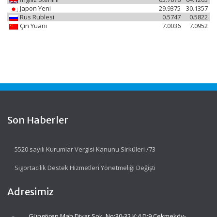
Japon Yeni
29.9375
30.1357
Rus Rublesi
0.5747
0.5822
Çin Yuanı
7.0036
7.0952
Son Haberler
5520 sayılı Kurumlar Vergisi Kanunu Sirküleri /73
Sigortacılık Destek Hizmetleri Yönetmeliği Değişti
Adresimiz
Güngören Mah.Diyar Sok. No:30-32 K:4 D:9 Çekmeköy-