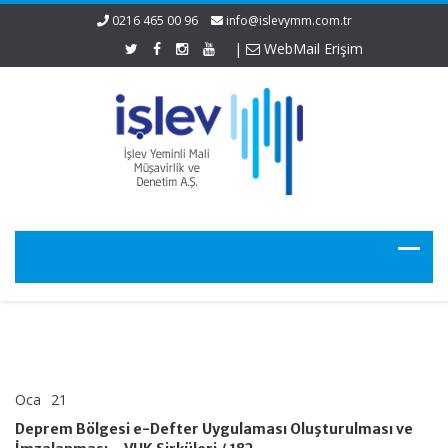
0216 465 00 96
info@islevymm.com.tr
|
WebMail Erişim
Oca
21
Deprem
yorumlar kapalı
Bölgesi
Deprem Bölgesi e-Defter Uygulaması Oluşturulması ve
e-