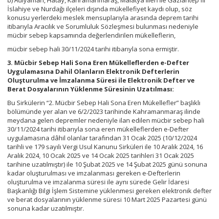
b) Adıyaman, Hatay, Kahramanmaraş, Malatya illeri ile Gaziantep İli
İslahiye ve Nurdağı ilçeleri dışında mükellefiyet kaydı olup, söz
konusu yerlerdeki meslek mensuplarıyla arasında deprem tarihi
itibarıyla Aracılık ve Sorumluluk Sözleşmesi bulunması nedeniyle
mücbir sebep kapsamında değerlendirilen mükelleflerin,
mücbir sebep hali 30/11/2024 tarihi itibarıyla sona ermiştir.
3. Mücbir Sebep Hali Sona Eren Mükelleflerden e-Defter
Uygulamasına Dahil Olanların Elektronik Defterlerin
Oluşturulma ve İmzalanma Süresi ile Elektronik Defter ve
Berat Dosyalarının Yüklenme Süresinin Uzatılması:
Bu Sirkülerin “2. Mücbir Sebep Hali Sona Eren Mükellefler” başlıklı
bölümünde yer alan ve 6/2/2023 tarihinde Kahramanmaraş ilinde
meydana gelen depremler nedeniyle ilan edilen mücbir sebep hali
30/11/2024 tarihi itibarıyla sona eren mükelleflerden e-Defter
uygulamasına dâhil olanlar tarafından 31 Ocak 2025 (10/12/2024
tarihli ve 179 sayılı Vergi Usul Kanunu Sirküleri ile 10 Aralık 2024, 16
Aralık 2024, 10 Ocak 2025 ve 14 Ocak 2025 tarihleri 31 Ocak 2025
tarihine uzatılmıştır) ile 10 Şubat 2025 ve 14 Şubat 2025 günü sonuna
kadar oluşturulması ve imzalanması gereken e-Defterlerin
oluşturulma ve imzalanma süresi ile aynı sürede Gelir İdaresi
Başkanlığı Bilgi İşlem Sistemine yüklenmesi gereken elektronik defter
ve berat dosyalarının yüklenme süresi 10 Mart 2025 Pazartesi günü
sonuna kadar uzatılmıştır.