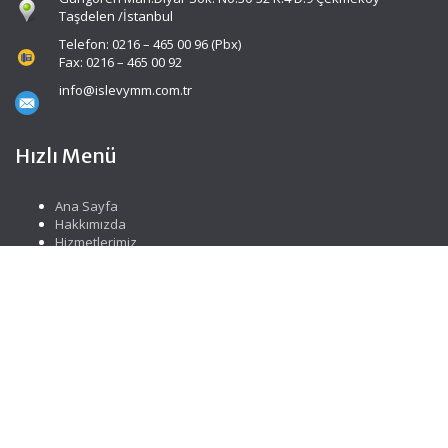
Taşdelen /İstanbul
Telefon: 0216 – 465 00 96 (Pbx)
Fax: 0216 – 465 00 92
info@islevymm.com.tr
Hızlı Menü
Ana Sayfa
Hakkımızda
Hizmetlerimiz
Güncel Mevzuat
İletişim
Sosyal Medya