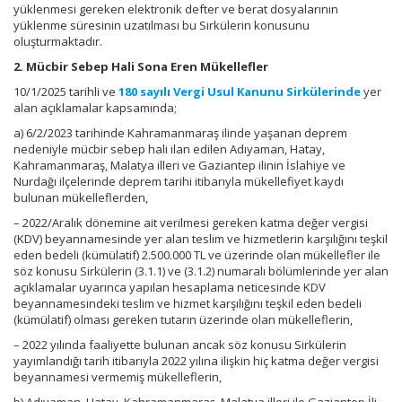
yüklenmesi gereken elektronik defter ve berat dosyalarının
yüklenme süresinin uzatılması bu Sirkülerin konusunu
oluşturmaktadır.
2. Mücbir Sebep Hali Sona Eren Mükellefler
10/1/2025 tarihli ve
180 sayılı Vergi Usul Kanunu Sirkülerinde
yer
alan açıklamalar kapsamında;
a) 6/2/2023 tarihinde Kahramanmaraş ilinde yaşanan deprem
nedeniyle mücbir sebep hali ilan edilen Adıyaman, Hatay,
Kahramanmaraş, Malatya illeri ve Gaziantep ilinin İslahiye ve
Nurdağı ilçelerinde deprem tarihi itibarıyla mükellefiyet kaydı
bulunan mükelleflerden,
– 2022/Aralık dönemine ait verilmesi gereken katma değer vergisi
(KDV) beyannamesinde yer alan teslim ve hizmetlerin karşılığını teşkil
eden bedeli (kümülatif) 2.500.000 TL ve üzerinde olan mükellefler ile
söz konusu Sirkülerin (3.1.1) ve (3.1.2) numaralı bölümlerinde yer alan
açıklamalar uyarınca yapılan hesaplama neticesinde KDV
beyannamesindeki teslim ve hizmet karşılığını teşkil eden bedeli
(kümülatif) olması gereken tutarın üzerinde olan mükelleflerin,
– 2022 yılında faaliyette bulunan ancak söz konusu Sirkülerin
yayımlandığı tarih itibarıyla 2022 yılına ilişkin hiç katma değer vergisi
beyannamesi vermemiş mükelleflerin,