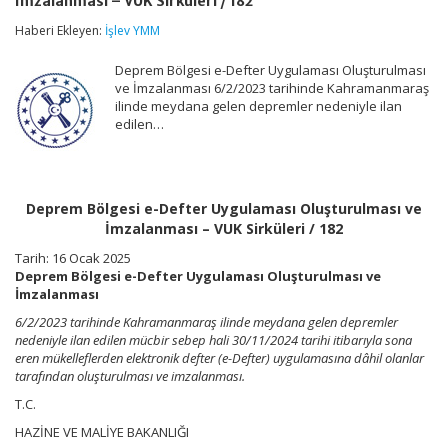
İmzalanması – VUK Sirküleri / 182
Defter
Uygulaması
Haberi Ekleyen:
İşlev YMM
Oluşturulması
ve
Deprem Bölgesi e-Defter Uygulaması Oluşturulması
İmzalanması
–
ve İmzalanması 6/2/2023 tarihinde Kahramanmaraş
VUK
ilinde meydana gelen depremler nedeniyle ilan
Sirküleri
edilen…
/
182
için
Deprem Bölgesi e-Defter Uygulaması Oluşturulması ve
İmzalanması – VUK Sirküleri / 182
Tarih: 16 Ocak 2025
Deprem Bölgesi e-Defter Uygulaması Oluşturulması ve
İmzalanması
6/2/2023 tarihinde Kahramanmaraş ilinde meydana gelen depremler
nedeniyle ilan edilen mücbir sebep hali 30/11/2024 tarihi itibarıyla sona
eren mükelleflerden elektronik defter (e-Defter) uygulamasına dâhil olanlar
tarafından oluşturulması ve imzalanması.
T.C.
HAZİNE VE MALİYE BAKANLIĞI