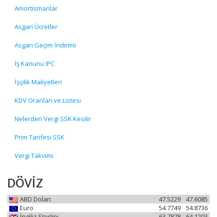
Amortismanlar
Asgari Ücretler
Asgari Geçim İndirimi
İş Kanunu IPC
İşçilik Maliyetleri
KDV Oranları ve Listesi
Nelerden Vergi SSK Kesilir
Prim Tarifesi SSK
Vergi Takvimi
DÖVİZ
ABD Doları
47.5229
47.6085
Euro
54.7749
54.8736
İngiliz Sterlini
63.7878
64.1203