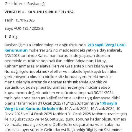
Gelir İdaresi Başkanlığı
VERGİ USUL KANUNU SİRKÜLERİ / 182
Tarih: 15/01/2025
Sayı: VUK-182 / 2025-3
1. Giriş:
Başkanlığımıza iletilen talepler doğrultusunda,
213 sayılı Vergi Usul
Kanununun
mükerrer 242 nci maddesindeki yetkiye dayanılarak,
6/2/2023 tarihinde Kahramanmaraş ilinde yaşanan deprem
nedeniyle mücbir sebep hali ilan edilen Adıyaman, Hatay,
Kahramanmaraş, Malatya illeri ve Gaziantep ilinin İslahiye ve
Nurdağı ilçelerindeki mükellefler ve mükellefiyet kaydı belirtilen
yerler dışında olmakla birlikte söz konusu yerlerdeki meslek
mensuplarıyla arasında deprem tarihi itibarıyla Aracılık ve
Sorumluluk Sözleşmesi bulunması nedeniyle mücbir sebep
kapsamında değerlendirilen ve mücbir sebep hali 30/11/2024
tarihinde sona eren mükelleflerden e-Defter uygulamasına dâhil
olanlar tarafından 31 Ocak 2025 (10/12/2024 tarihli ve
179 sayılı
Vergi Usul Kanunu Sirküleri
ile 10 Aralık 2024, 16 Aralık 2024, 10
Ocak 2025 ve 14 Ocak 2025 tarihleri 31 Ocak 2025 tarihine uzatılmıştır)
ile 10 Şubat 2025 ve 14 Şubat 2025 günü sonuna kadar oluşturulması
ve imzalanması gereken e-Defterlerin oluşturulma ve imzalanma
süresi ile aynı sürede Gelir İdaresi Başkanlığı Bilgi İşlem Sistemine