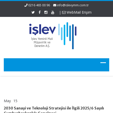
0216 465 00 96
info@islevymm.com.tr
|
WebMail Erişim
May
15
2030
yorumlar kapalı
Sanayi
2030 Sanayi ve Teknoloji Stratejisi ile İlgili 2025/6 Sayılı
ve