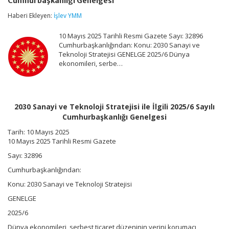
Cumhurbaşkanlığı Genelgesi
Teknoloji
Stratejisi
Haberi Ekleyen:
İşlev YMM
ile
İlgili
10 Mayıs 2025 Tarihli Resmi Gazete Sayı: 32896
2025/6
Sayılı
Cumhurbaşkanlığından: Konu: 2030 Sanayi ve
Cumhurbaşkanlığı
Teknoloji Stratejisi GENELGE 2025/6 Dünya
Genelgesi
ekonomileri, serbe…
için
2030 Sanayi ve Teknoloji Stratejisi ile İlgili 2025/6 Sayılı
Cumhurbaşkanlığı Genelgesi
Tarih: 10 Mayıs 2025
10 Mayıs 2025 Tarihli Resmi Gazete
Sayı: 32896
Cumhurbaşkanlığından:
Konu: 2030 Sanayi ve Teknoloji Stratejisi
GENELGE
2025/6
Dünya ekonomileri, serbest ticaret düzeninin yerini korumacı