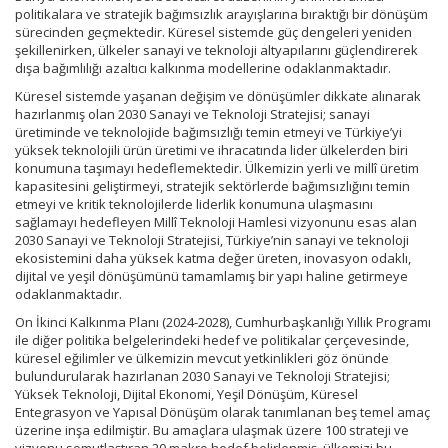
politikalara ve stratejik bağımsızlık arayışlarına bıraktığı bir dönüşüm
sürecinden geçmektedir. Küresel sistemde güç dengeleri yeniden
şekillenirken, ülkeler sanayi ve teknoloji altyapılarını güçlendirerek
dışa bağımlılığı azaltıcı kalkınma modellerine odaklanmaktadır.
Küresel sistemde yaşanan değişim ve dönüşümler dikkate alınarak
hazırlanmış olan 2030 Sanayi ve Teknoloji Stratejisi; sanayi
üretiminde ve teknolojide bağımsızlığı temin etmeyi ve Türkiye’yi
yüksek teknolojili ürün üretimi ve ihracatında lider ülkelerden biri
konumuna taşımayı hedeflemektedir. Ülkemizin yerli ve millî üretim
kapasitesini geliştirmeyi, stratejik sektörlerde bağımsızlığını temin
etmeyi ve kritik teknolojilerde liderlik konumuna ulaşmasını
sağlamayı hedefleyen Millî Teknoloji Hamlesi vizyonunu esas alan
2030 Sanayi ve Teknoloji Stratejisi, Türkiye’nin sanayi ve teknoloji
ekosistemini daha yüksek katma değer üreten, inovasyon odaklı,
dijital ve yeşil dönüşümünü tamamlamış bir yapı haline getirmeye
odaklanmaktadır.
On İkinci Kalkınma Planı (2024-2028), Cumhurbaşkanlığı Yıllık Programı
ile diğer politika belgelerindeki hedef ve politikalar çerçevesinde,
küresel eğilimler ve ülkemizin mevcut yetkinlikleri göz önünde
bulundurularak hazırlanan 2030 Sanayi ve Teknoloji Stratejisi;
Yüksek Teknoloji, Dijital Ekonomi, Yeşil Dönüşüm, Küresel
Entegrasyon ve Yapısal Dönüşüm olarak tanımlanan beş temel amaç
üzerine inşa edilmiştir. Bu amaçlara ulaşmak üzere 100 strateji ve