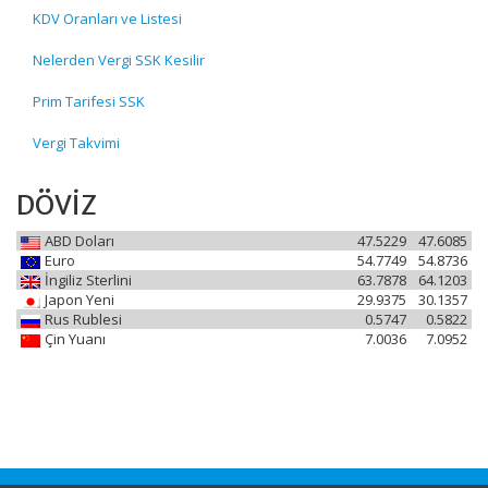
KDV Oranları ve Listesi
Nelerden Vergi SSK Kesilir
Prim Tarifesi SSK
Vergi Takvimi
DÖVİZ
ABD Doları
47.5229
47.6085
Euro
54.7749
54.8736
İngiliz Sterlini
63.7878
64.1203
Japon Yeni
29.9375
30.1357
Rus Rublesi
0.5747
0.5822
Çin Yuanı
7.0036
7.0952