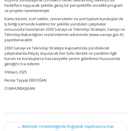
vizyonu somutlaştıran 20 makro hedef belirlenmiş, ülkemizi bu
hedeflere taşıyacak şekilde geniş bir perspektifle öncelikli program
ve projeler tanımlanmıştır.
Kamu kesimi, özel sektör, üniversiteler ve sivil toplum kuruluşları ile
iş birliği içerisinde katılımcı bir şekilde yürütülen çalışmalar
sonucunda hazırlanan 2030 Sanayi ve Teknoloji Stratejisi, Sanayi ve
Teknoloji Bakanlığının resmî internet adresinde (www.sanayi.gov.tr)
yayımlanacaktır.
2030 Sanayi ve Teknoloji Stratejisi kapsamında yürütülecek
çalışmalarda ihtiyaç duyulacak her türlü destek ve yardımın ilgili
kurum ve kuruluşlarca hassasiyetle yerine getirilmesi hususunda
gereğini rica ederim.
9 Mayıs 2025
Recep Tayyip ERDOĞAN
CUMHURBAŞKANI
Post
←
Bilirkişilik Yönetmeliğinde Değişiklik Yapılmasına Dair