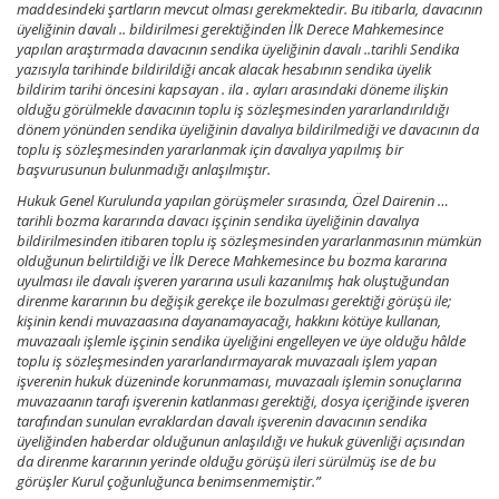
maddesindeki şartların mevcut olması gerekmektedir. Bu itibarla, davacının
üyeliğinin davalı .. bildirilmesi gerektiğinden İlk Derece Mahkemesince
yapılan araştırmada davacının sendika üyeliğinin davalı ..tarihli Sendika
yazısıyla tarihinde bildirildiği ancak alacak hesabının sendika üyelik
bildirim tarihi öncesini kapsayan . ila . ayları arasındaki döneme ilişkin
olduğu görülmekle davacının toplu iş sözleşmesinden yararlandırıldığı
dönem yönünden sendika üyeliğinin davalıya bildirilmediği ve davacının da
toplu iş sözleşmesinden yararlanmak için davalıya yapılmış bir
başvurusunun bulunmadığı anlaşılmıştır.
Hukuk Genel Kurulunda yapılan görüşmeler sırasında, Özel Dairenin …
tarihli bozma kararında davacı işçinin sendika üyeliğinin davalıya
bildirilmesinden itibaren toplu iş sözleşmesinden yararlanmasının mümkün
olduğunun belirtildiği ve İlk Derece Mahkemesince bu bozma kararına
uyulması ile davalı işveren yararına usuli kazanılmış hak oluştuğundan
direnme kararının bu değişik gerekçe ile bozulması gerektiği görüşü ile;
kişinin kendi muvazaasına dayanamayacağı, hakkını kötüye kullanan,
muvazaalı işlemle işçinin sendika üyeliğini engelleyen ve üye olduğu hâlde
toplu iş sözleşmesinden yararlandırmayarak muvazaalı işlem yapan
işverenin hukuk düzeninde korunmaması, muvazaalı işlemin sonuçlarına
muvazaanın tarafı işverenin katlanması gerektiği, dosya içeriğinde işveren
tarafından sunulan evraklardan davalı işverenin davacının sendika
üyeliğinden haberdar olduğunun anlaşıldığı ve hukuk güvenliği açısından
da direnme kararının yerinde olduğu görüşü ileri sürülmüş ise de bu
görüşler Kurul çoğunluğunca benimsenmemiştir.”