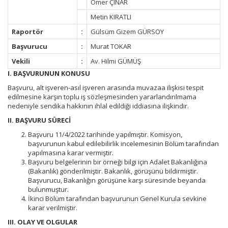
Ömer ÇINAR
Metin KIRATLI
Raportör
:
Gülsüm Gizem GÜRSOY
Başvurucu
:
Murat TOKAR
Vekili
:
Av. Hilmi GÜMÜŞ
I. BAŞVURUNUN KONUSU
Başvuru, alt işveren-asıl işveren arasında muvazaa ilişkisi tespit
edilmesine karşın toplu iş sözleşmesinden yararlandırılmama
nedeniyle sendika hakkının ihlal edildiği iddiasına ilişkindir.
II. BAŞVURU SÜRECİ
Başvuru 11/4/2022 tarihinde yapılmıştır. Komisyon,
başvurunun kabul edilebilirlik incelemesinin Bölüm tarafından
yapılmasına karar vermiştir.
Başvuru belgelerinin bir örneği bilgi için Adalet Bakanlığına
(Bakanlık) gönderilmiştir. Bakanlık, görüşünü bildirmiştir.
Başvurucu, Bakanlığın görüşüne karşı süresinde beyanda
bulunmuştur.
İkinci Bölüm tarafından başvurunun Genel Kurula sevkine
karar verilmiştir.
III.
OLAY VE OLGULAR