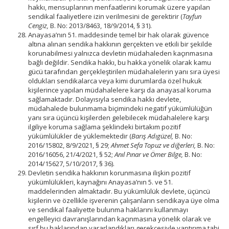
hakkı, mensuplarının menfaatlerini korumak üzere yapılan
sendikal faaliyetlere izin verilmesini de gerektirir (
Tayfun
Cengiz,
B. No: 2013/8463, 18/9/2014, § 31).
Anayasa’nın 51. maddesinde temel bir hak olarak güvence
altına alınan sendika hakkının gerçekten ve etkili bir şekilde
korunabilmesi yalnızca devletin müdahaleden kaçınmasına
bağlı değildir. Sendika hakkı, bu hakka yönelik olarak kamu
gücü tarafından gerçekleştirilen müdahalelerin yanı sıra üyesi
oldukları sendikalarca veya kimi durumlarda özel hukuk
kişilerince yapılan müdahalelere karşı da anayasal koruma
sağlamaktadır. Dolayısıyla sendika hakkı devlete,
müdahalede bulunmama biçimindeki negatif yükümlülüğün
yanı sıra üçüncü kişilerden gelebilecek müdahalelere karşı
ilgiliye koruma sağlama şeklindeki birtakım pozitif
yükümlülükler de yüklemektedir (
Barış Adıgüzel,
B. No:
2016/15802, 8/9/2021, § 29;
Ahmet Sefa Topuz ve diğerleri,
B. No:
2016/16056, 21/4/2021, § 52;
Anıl Pınar ve Ömer Bilge,
B. No:
2014/15627, 5/10/2017, § 36).
Devletin sendika hakkının korunmasına ilişkin pozitif
yükümlülükleri, kaynağını Anayasa’nın 5. ve 51.
maddelerinden almaktadır. Bu yükümlülük devlete, üçüncü
kişilerin ve özellikle işverenin çalışanların sendikaya üye olma
ve sendikal faaliyette bulunma haklarını kullanmayı
engelleyici davranışlarından kaçınmasına yönelik olarak ve
sırf bu haklarından yararlandıkları gerekçesiyle yaptırıma tabi