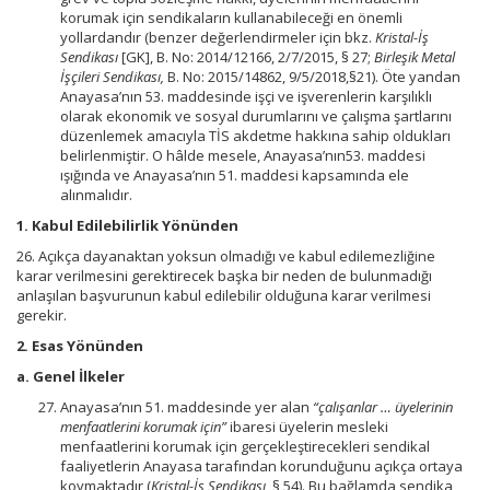
korumak için sendikaların kullanabileceği en önemli
yollardandır (benzer değerlendirmeler için bkz.
Kristal-İş
Sendikası
[GK], B. No: 2014/12166, 2/7/2015, § 27;
Birleşik Metal
İşçileri Sendikası,
B. No: 2015/14862, 9/5/2018,§21). Öte yandan
Anayasa’nın 53. maddesinde işçi ve işverenlerin karşılıklı
olarak ekonomik ve sosyal durumlarını ve çalışma şartlarını
düzenlemek amacıyla TİS akdetme hakkına sahip oldukları
belirlenmiştir. O hâlde mesele, Anayasa’nın53. maddesi
ışığında ve Anayasa’nın 51. maddesi kapsamında ele
alınmalıdır.
1. Kabul Edilebilirlik Yönünden
26. Açıkça dayanaktan yoksun olmadığı ve kabul edilemezliğine
karar verilmesini gerektirecek başka bir neden de bulunmadığı
anlaşılan başvurunun kabul edilebilir olduğuna karar verilmesi
gerekir.
2. Esas Yönünden
a. Genel İlkeler
Anayasa’nın 51. maddesinde yer alan
“çalışanlar … üyelerinin
menfaatlerini korumak için”
ibaresi üyelerin mesleki
menfaatlerini korumak için gerçekleştirecekleri sendikal
faaliyetlerin Anayasa tarafından korunduğunu açıkça ortaya
koymaktadır (
Kristal-İş Sendikası
, § 54). Bu bağlamda sendika