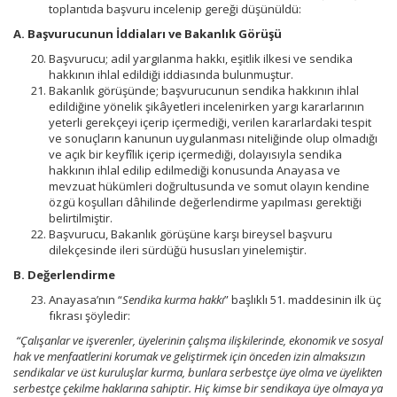
toplantıda başvuru incelenip gereği düşünüldü:
A. Başvurucunun İddiaları ve Bakanlık Görüşü
Başvurucu; adil yargılanma hakkı, eşitlik ilkesi ve sendika
hakkının ihlal edildiği iddiasında bulunmuştur.
Bakanlık görüşünde; başvurucunun sendika hakkının ihlal
edildiğine yönelik şikâyetleri incelenirken yargı kararlarının
yeterli gerekçeyi içerip içermediği, verilen kararlardaki tespit
ve sonuçların kanunun uygulanması niteliğinde olup olmadığı
ve açık bir keyfîlik içerip içermediği, dolayısıyla sendika
hakkının ihlal edilip edilmediği konusunda Anayasa ve
mevzuat hükümleri doğrultusunda ve somut olayın kendine
özgü koşulları dâhilinde değerlendirme yapılması gerektiği
belirtilmiştir.
Başvurucu, Bakanlık görüşüne karşı bireysel başvuru
dilekçesinde ileri sürdüğü hususları yinelemiştir.
B. Değerlendirme
Anayasa’nın “
Sendika kurma hakkı
” başlıklı 51. maddesinin ilk üç
fıkrası şöyledir:
“Çalışanlar ve işverenler, üyelerinin çalışma ilişkilerinde, ekonomik ve sosyal
hak ve menfaatlerini korumak ve geliştirmek için önceden izin almaksızın
sendikalar ve üst kuruluşlar kurma, bunlara serbestçe üye olma ve üyelikten
serbestçe çekilme haklarına sahiptir. Hiç kimse bir sendikaya üye olmaya ya