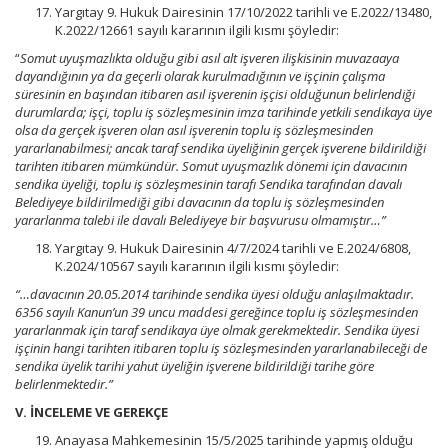
Yargıtay 9. Hukuk Dairesinin 17/10/2022 tarihli ve E.2022/13480,
K.2022/12661 sayılı kararının ilgili kısmı şöyledir:
“
Somut uyuşmazlıkta olduğu gibi asıl alt işveren ilişkisinin muvazaaya
dayandığının ya da geçerli olarak kurulmadığının ve işçinin çalışma
süresinin en başından itibaren asıl işverenin işçisi olduğunun belirlendiği
durumlarda; işçi, toplu iş sözleşmesinin imza tarihinde yetkili sendikaya üye
olsa da gerçek işveren olan asıl işverenin toplu iş sözleşmesinden
yararlanabilmesi; ancak taraf sendika üyeliğinin gerçek işverene bildirildiği
tarihten itibaren mümkündür. Somut uyuşmazlık dönemi için davacının
sendika üyeliği, toplu iş sözleşmesinin tarafı Sendika tarafından davalı
Belediyeye bildirilmediği gibi davacının da toplu iş sözleşmesinden
yararlanma talebi ile davalı Belediyeye bir başvurusu olmamıştır…”
Yargıtay 9. Hukuk Dairesinin 4/7/2024 tarihli ve E.2024/6808,
K.2024/10567 sayılı kararının ilgili kısmı şöyledir:
“…davacının 20.05.2014 tarihinde sendika üyesi olduğu anlaşılmaktadır.
6356 sayılı Kanun’un 39 uncu maddesi gereğince toplu iş sözleşmesinden
yararlanmak için taraf sendikaya üye olmak gerekmektedir. Sendika üyesi
işçinin hangi tarihten itibaren toplu iş sözleşmesinden yararlanabileceği de
sendika üyelik tarihi yahut üyeliğin işverene bildirildiği tarihe göre
belirlenmektedir.”
V.
İNCELEME VE GEREKÇE
Anayasa Mahkemesinin 15/5/2025 tarihinde yapmış olduğu