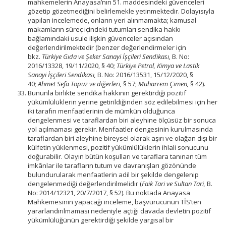
mahkemelerin Anayasa’nın 51. maddesindeki güvenceleri
gözetip gözetmediğini belirlemekle yetinmektedir. Dolayısıyla
yapılan incelemede, onların yeri alınmamakta; kamusal
makamların süreç içindeki tutumları sendika hakkı
bağlamındaki usule ilişkin güvenceler açısından
değerlendirilmektedir (benzer değerlendirmeler için
bkz.
Türkiye Gıda ve Şeker Sanayi İşçileri Sendikası,
B. No:
2016/13328, 19/11/2020, § 40;
Türkiye Petrol, Kimya ve Lastik
Sanayi İşçileri Sendikası,
B. No: 2016/13531, 15/12/2020, §
40;
Ahmet Sefa Topuz ve diğerleri,
§ 57;
Muharrem Çimen,
§ 42).
Bununla birlikte sendika hakkının gerektirdiği pozitif
yükümlülüklerin yerine getirildiğinden söz edilebilmesi için her
iki tarafın menfaatlerinin de mümkün olduğunca
dengelenmesi ve taraflardan biri aleyhine ölçüsüz bir sonuca
yol açılmaması gerekir. Menfaatler dengesinin kurulmasında
taraflardan biri aleyhine bireysel olarak aşırı ve olağan dışı bir
külfetin yüklenmesi, pozitif yükümlülüklerin ihlali sonucunu
doğurabilir. Olayın bütün koşulları ve taraflara tanınan tüm
imkânlar ile tarafların tutum ve davranışları gözönünde
bulundurularak menfaatlerin adil bir şekilde dengelenip
dengelenmediği değerlendirilmelidir (
Faik Tari ve Sultan Tari,
B.
No: 2014/12321, 20/7/2017, § 52). Bu noktada Anayasa
Mahkemesinin yapacağı inceleme, başvurucunun TİS’ten
yararlandırılmaması nedeniyle açtığı davada devletin pozitif
yükümlülüğünün gerektirdiği şekilde yargısal bir