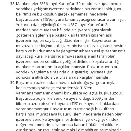
Mahkemeler 6356 sayılı Kanun’un 39. maddesi kapsamında
sendika üyeliğinin işverene bildirilmesinin zorunlu olduğunu
belirtmiş ve bu koşulun gerçekleşmemesi nedeniyle
başvurucunun TİS’ten yararlanamayacağı sonucuna varmıştır.
Yukarıda da değinildiği üzere 4857 sayılı Kanun’un 2.
maddesinde muvazaa hâlinde alt işveren işçisi olarak
gösterilen işçilerin işe başladıkları tarihten itibaren asıl
işverenin işçileri sayılacağı düzenlenmiştir. Başvurucunun
muvazaalı bir biçimde alt işverenin işçisi olarak gösterilmesine
karşın ve bu durumda başlangıçtan itibaren asıl işverenin işçisi
sayılacağı kuralı karşısında muvazaalı işlemin tarafı olan
işverene neden sendika üyeliği bildirilmesi koşulu arandığı
mahkeme kararlarında açıklanmamıştır. Başvurucunun bu
yöndeki yargılama sırasında dile getirdiği uyuşmazlığın
sonucuna etkili iddia ve itirazları da karşılanmamıştır.
Başvurucu bakımından muvazaalı olduğu yargı kararıyla
kesinleşmiş iş sözleşmesi nedeniyle TİS’ten
yararlanamamanın önemli bir külfete yol açtığı kuşkusuzdur.
Başvurucu böylelikle sendika üyesi olduğu 2009 yılından
itibaren uzun bir süre boyunca TİS’ten kaynaklı haklardan
yararlanamamıştır. Başvurucunun üstlendiği bu külfetin
karşısında; muvazaaya kusurlu işlemi nedeniyle neden olan
işverene sendika üyeliğinin bildirilmesi gerektiği şeklindeki
değerlendirmelerin -söz konusu kanun hükümleri dikkate
alındığında- öngörülebilir ve makul olmadığı anlaşılmaktadır.