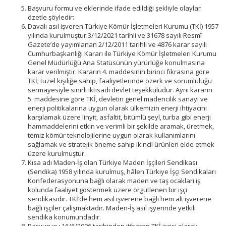
Başvuru formu ve eklerinde ifade edildiği şekliyle olaylar
özetle şöyledir:
Davalı asıl işveren Türkiye Kömür İşletmeleri Kurumu (TKİ) 1957
yılında kurulmuştur.3/12/2021 tarihli ve 31678 sayılı Resmî
Gazete’de yayımlanan 2/12/2011 tarihli ve 4876 karar sayılı
Cumhurbaşkanlığı Kararı ile Türkiye Kömür İşletmeleri Kurumu
Genel Müdürlüğü Ana Statüsünün yürürlüğe konulmasına
karar verilmiştir. Kararın 4. maddesinin birinci fıkrasına göre
TKİ; tüzel kişiliğe sahip, faaliyetlerinde özerk ve sorumluluğu
sermayesiyle sınırlı iktisadi devlet teşekkülüdür. Aynı kararın
5. maddesine göre TKİ, devletin genel madencilik sanayi ve
enerji politikalarına uygun olarak ülkemizin enerji ihtiyacını
karşılamak üzere linyit, asfaltit, bitümlü şeyl, turba gibi enerji
hammaddelerini etkin ve verimli bir şekilde aramak, üretmek,
temiz kömür teknolojilerine uygun olarak kullanımlarını
sağlamak ve stratejik öneme sahip ikincil ürünleri elde etmek
üzere kurulmuştur.
Kısa adı Maden-İş olan Türkiye Maden İşçileri Sendikası
(Sendika) 1958 yılında kurulmuş, hâlen Türkiye İşçi Sendikaları
Konfederasyonuna bağlı olarak maden ve taş ocakları iş
kolunda faaliyet göstermek üzere örgütlenen bir işçi
sendikasıdır. TKİ’de hem asıl işverene bağlı hem alt işverene
bağlı işçiler çalışmaktadır. Maden-İş asıl işyerinde yetkili
sendika konumundadır.