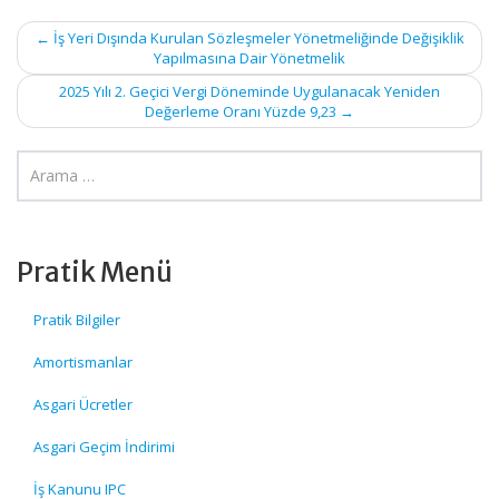
Post
←
İş Yeri Dışında Kurulan Sözleşmeler Yönetmeliğinde Değişiklik
Yapılmasına Dair Yönetmelik
navigation
2025 Yılı 2. Geçici Vergi Döneminde Uygulanacak Yeniden
Değerleme Oranı Yüzde 9,23
→
Pratik Menü
Pratik Bilgiler
Amortismanlar
Asgari Ücretler
Asgari Geçim İndirimi
İş Kanunu IPC