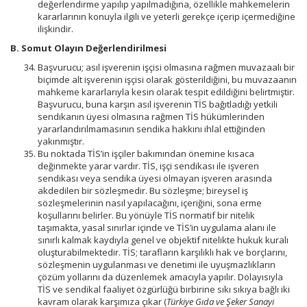
değerlendirme yapılıp yapılmadığına, özellikle mahkemelerin
kararlarının konuyla ilgili ve yeterli gerekçe içerip içermediğine
ilişkindir.
B. Somut Olayın Değerlendirilmesi
Başvurucu; asıl işverenin işçisi olmasına rağmen muvazaalı bir
biçimde alt işverenin işçisi olarak gösterildiğini, bu muvazaanın
mahkeme kararlarıyla kesin olarak tespit edildiğini belirtmiştir.
Başvurucu, buna karşın asıl işverenin TİS bağıtladığı yetkili
sendikanın üyesi olmasına rağmen TİS hükümlerinden
yararlandırılmamasının sendika hakkını ihlal ettiğinden
yakınmıştır.
Bu noktada TİS’in işçiler bakımından önemine kısaca
değinmekte yarar vardır. TİS, işçi sendikası ile işveren
sendikası veya sendika üyesi olmayan işveren arasında
akdedilen bir sözleşmedir. Bu sözleşme; bireysel iş
sözleşmelerinin nasıl yapılacağını, içeriğini, sona erme
koşullarını belirler. Bu yönüyle TİS normatif bir nitelik
taşımakta, yasal sınırlar içinde ve TİS’in uygulama alanı ile
sınırlı kalmak kaydıyla genel ve objektif nitelikte hukuk kuralı
oluşturabilmektedir. TİS; tarafların karşılıklı hak ve borçlarını,
sözleşmenin uygulanması ve denetimi ile uyuşmazlıkların
çözüm yollarını da düzenlemek amacıyla yapılır. Dolayısıyla
TİS ve sendikal faaliyet özgürlüğü birbirine sıkı sıkıya bağlı iki
kavram olarak karşımıza çıkar (
Türkiye Gıda ve Şeker Sanayi