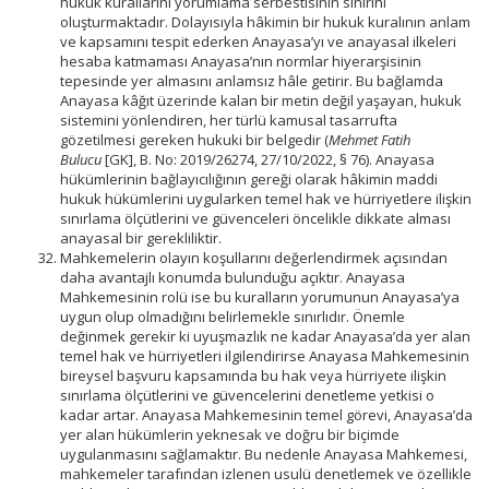
hukuk kurallarını yorumlama serbestîsinin sınırını
oluşturmaktadır. Dolayısıyla hâkimin bir hukuk kuralının anlam
ve kapsamını tespit ederken Anayasa’yı ve anayasal ilkeleri
hesaba katmaması Anayasa’nın normlar hiyerarşisinin
tepesinde yer almasını anlamsız hâle getirir. Bu bağlamda
Anayasa kâğıt üzerinde kalan bir metin değil yaşayan, hukuk
sistemini yönlendiren, her türlü kamusal tasarrufta
gözetilmesi gereken hukuki bir belgedir (
Mehmet Fatih
Bulucu
[GK], B. No: 2019/26274, 27/10/2022, § 76). Anayasa
hükümlerinin bağlayıcılığının gereği olarak hâkimin maddi
hukuk hükümlerini uygularken temel hak ve hürriyetlere ilişkin
sınırlama ölçütlerini ve güvenceleri öncelikle dikkate alması
anayasal bir gerekliliktir.
Mahkemelerin olayın koşullarını değerlendirmek açısından
daha avantajlı konumda bulunduğu açıktır. Anayasa
Mahkemesinin rolü ise bu kuralların yorumunun Anayasa’ya
uygun olup olmadığını belirlemekle sınırlıdır. Önemle
değinmek gerekir ki uyuşmazlık ne kadar Anayasa’da yer alan
temel hak ve hürriyetleri ilgilendirirse Anayasa Mahkemesinin
bireysel başvuru kapsamında bu hak veya hürriyete ilişkin
sınırlama ölçütlerini ve güvencelerini denetleme yetkisi o
kadar artar. Anayasa Mahkemesinin temel görevi, Anayasa’da
yer alan hükümlerin yeknesak ve doğru bir biçimde
uygulanmasını sağlamaktır. Bu nedenle Anayasa Mahkemesi,
mahkemeler tarafından izlenen usulü denetlemek ve özellikle