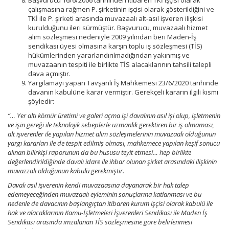
Başvurucu 16/6/2006 tarihinden itibaren TKİ işçisi olarak
çalışmasına rağmen P. şirketinin işçisi olarak gösterildiğini ve
TKİ ile P. şirketi arasında muvazaalı alt-asıl işveren ilişkisi
kurulduğunu ileri sürmüştür. Başvurucu, muvazaalı hizmet
alım sözleşmesi nedeniyle 2009 yılından beri Maden-İş
sendikası üyesi olmasına karşın toplu iş sözleşmesi (TİS)
hükümlerinden yararlandırılmadığından yakınmış ve
muvazaanın tespiti ile birlikte TİS alacaklarının tahsili talepli
dava açmıştır.
Yargılamayı yapan Tavşanlı İş Mahkemesi 23/6/2020 tarihinde
davanın kabulüne karar vermiştir. Gerekçeli kararın ilgili kısmı
şöyledir:
“… Yer altı kömür üretimi ve galeri açma işi davalının asıl işi olup, işletmenin
ve işin gereği ile teknolojik sebeplerle uzmanlık gerektiren bir iş olmaması,
alt işverenler ile yapılan hizmet alım sözleşmelerinin muvazaalı olduğunun
yargı kararları ile de tespit edilmiş olması, mahkemece yapılan keşif sonucu
alınan bilirkişi raporunun da bu hususu teyit etmesi… hep birlikte
değerlendirildiğinde davalı idare ile ihbar olunan şirket arasındaki ilişkinin
muvazzalı olduğunun kabulü gerekmiştir.
Davalı asıl işverenin kendi muvazaasına dayanarak bir hak talep
edemeyeceğinden muvazaalı eyleminin sonuçlarına katlanması ve bu
nedenle de davacının başlangıçtan itibaren kurum işçisi olarak kabulü ile
hak ve alacaklarının Kamu-İşletmeleri İşverenleri Sendikası ile Maden İş
Sendikası arasında imzalanan TİS sözleşmesine göre belirlenmesi