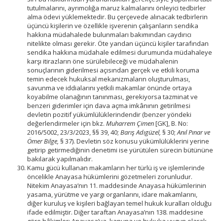
tutulmalarını, ayrımcılığa maruz kalmalarını önleyici tedbirler
alma ödevi yüklemektedir. Bu çerçevede alınacak tedbirlerin
üçüncü kişilerin ve özellikle işverenin çalışanların sendika
hakkına müdahalede bulunmaları bakımından caydırıcı
nitelikte olması gerekir. Öte yandan üçüncü kişiler tarafından
sendika hakkına müdahale edilmesi durumunda müdahaleye
karşı itirazların öne sürülebileceği ve müdahalenin
sonuçlarının giderilmesi açısından gerçek ve etkili koruma
temin edecek hukuksal mekanizmaların oluşturulması,
savunma ve iddialarını yetkili makamlar önünde ortaya
koyabilme olanağının tanınması, gerekiyorsa tazminat ve
benzeri giderimler için dava açma imkânının getirilmesi
devletin pozitif yükümlülüklerindendir (benzer yöndeki
değerlendirmeler için bkz.
Muharrem Çimen
[GK], B. No:
2016/5002, 23/3/2023, §§ 39, 40;
Barış Adıgüzel,
§ 30;
Anıl Pınar ve
Ömer Bilge,
§ 37). Devletin söz konusu yükümlülüklerini yerine
getirip getirmediğinin denetimi ise yürütülen sürecin bütününe
bakılarak yapılmalıdır.
Kamu gücü kullanan makamların her türlü iş ve işlemlerinde
öncelikle Anayasa hükümlerini gözetmeleri zorunludur.
Nitekim Anayasa’nın 11. maddesinde Anayasa hükümlerinin
yasama, yürütme ve yargı organlarını, idare makamlarını,
diğer kuruluş ve kişileri bağlayan temel hukuk kuralları olduğu
ifade edilmiştir. Diğer taraftan Anayasa’nın 138. maddesine