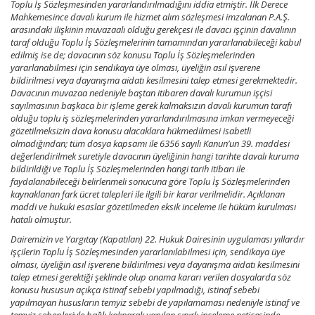
Toplu İş Sözleşmesinden yararlandırılmadığını iddia etmiştir. İlk Derece
Mahkemesince davalı kurum ile hizmet alım sözleşmesi imzalanan P.A.Ş.
arasındaki ilişkinin muvazaalı olduğu gerekçesi ile davacı işçinin davalının
taraf olduğu Toplu İş Sözleşmelerinin tamamından yararlanabileceği kabul
edilmiş ise de; davacının söz konusu Toplu İş Sözleşmelerinden
yararlanabilmesi için sendikaya üye olması, üyeliğin asıl işverene
bildirilmesi veya dayanışma aidatı kesilmesini talep etmesi gerekmektedir.
Davacının muvazaa nedeniyle baştan itibaren davalı kurumun işçisi
sayılmasının başkaca bir işleme gerek kalmaksızın davalı kurumun tarafı
olduğu toplu iş sözleşmelerinden yararlandırılmasına imkan vermeyeceği
gözetilmeksizin dava konusu alacaklara hükmedilmesi isabetli
olmadığından; tüm dosya kapsamı ile 6356 sayılı Kanun’un 39. maddesi
değerlendirilmek suretiyle davacının üyeliğinin hangi tarihte davalı kuruma
bildirildiği ve Toplu İş Sözleşmelerinden hangi tarih itibarı ile
faydalanabileceği belirlenmeli sonucuna göre Toplu İş Sözleşmelerinden
kaynaklanan fark ücret talepleri ile ilgili bir karar verilmelidir. Açıklanan
maddi ve hukuki esaslar gözetilmeden eksik inceleme ile hüküm kurulması
hatalı olmuştur.
Dairemizin ve Yargıtay (Kapatılan) 22. Hukuk Dairesinin uygulaması yıllardır
işçilerin Toplu İş Sözleşmesinden yararlanılabilmesi için, sendikaya üye
olması, üyeliğin asıl işverene bildirilmesi veya dayanışma aidatı kesilmesini
talep etmesi gerektiği şeklinde olup onama kararı verilen dosyalarda söz
konusu hususun açıkça istinaf sebebi yapılmadığı, istinaf sebebi
yapılmayan hususların temyiz sebebi de yapılamaması nedeniyle istinaf ve