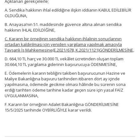
Açıklanan gerekçelerle;
A. Sendika hakkının ihlal edildiğine ilişkin iddianın KABUL EDİLEBİLİR
OLDUĞUNA,
B. Anayasa’nın 51. maddesinde güvence altına alınan sendika
hakkının İHLAL EDİLDİĞİNE,
C. Kararın bir örneğinin sendika hakkının ihlalinin sonuçlarının
ortadan kaldırılması için yeniden yargılama yapılmak amacıyla
Tavşanlı İş Mahkemesine(E.2021/678, K.2021/1121)GÖNDERİLMESİNE,
D. 664,10 TL harç ve 30.000 TL vekâlet ücretinden oluşan toplam
30.664,10 TL yargılama giderinin başvurucuya ÖDENMESİNE,
E. Ödemelerin kararın tebliğini takiben başvurucunun Hazine ve
Maliye Bakanlığına başvuru tarihinden itibaren dört ay içinde
yapılmasına, ödemede gecikme olması hâlinde bu sürenin sona
erdiği tarihten ödeme tarihine kadar geçen süre için yasal FAİZ
UYGULANMASINA,
F. Kararın bir örneğinin Adalet Bakanlığına GÖNDERİLMESİNE
15/5/2025 tarihinde OYBİRLİĞİYLE karar verildi.