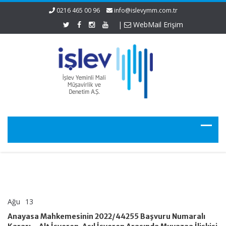
0216 465 00 96
info@islevymm.com.tr
|
WebMail Erişim
Ağu
13
Anayasa
yorumlar kapalı
Mahkemesinin
Anayasa Mahkemesinin 2022/44255 Başvuru Numaralı
2022/44255