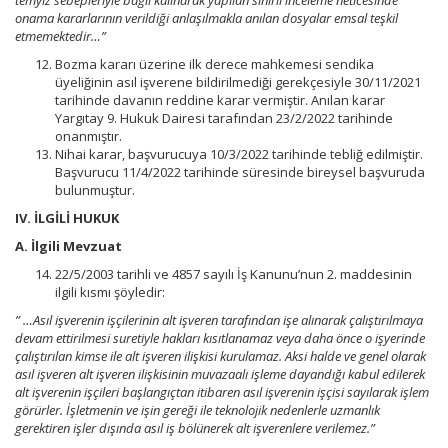
temyiz sebepleriyle bağlı kalınarak yapılan sınırlı inceleme neticesinde
onama kararlarının verildiği anlaşılmakla anılan dosyalar emsal teşkil
etmemektedir…”
Bozma kararı üzerine ilk derece mahkemesi sendika
üyeliğinin asıl işverene bildirilmediği gerekçesiyle 30/11/2021
tarihinde davanın reddine karar vermiştir. Anılan karar
Yargıtay 9. Hukuk Dairesi tarafından 23/2/2022 tarihinde
onanmıştır.
Nihai karar, başvurucuya 10/3/2022 tarihinde tebliğ edilmiştir.
Başvurucu 11/4/2022 tarihinde süresinde bireysel başvuruda
bulunmuştur.
IV. İLGİLİ HUKUK
A. İlgili Mevzuat
22/5/2003 tarihli ve 4857 sayılı İş Kanunu’nun 2. maddesinin
ilgili kısmı şöyledir:
” …Asıl işverenin işçilerinin alt işveren tarafından işe alınarak çalıştırılmaya
devam ettirilmesi suretiyle hakları kısıtlanamaz veya daha önce o işyerinde
çalıştırılan kimse ile alt işveren ilişkisi kurulamaz. Aksi halde ve genel olarak
asıl işveren alt işveren ilişkisinin muvazaalı işleme dayandığı kabul edilerek
alt işverenin işçileri başlangıçtan itibaren asıl işverenin işçisi sayılarak işlem
görürler. İşletmenin ve işin gereği ile teknolojik nedenlerle uzmanlık
gerektiren işler dışında asıl iş bölünerek alt işverenlere verilemez.”