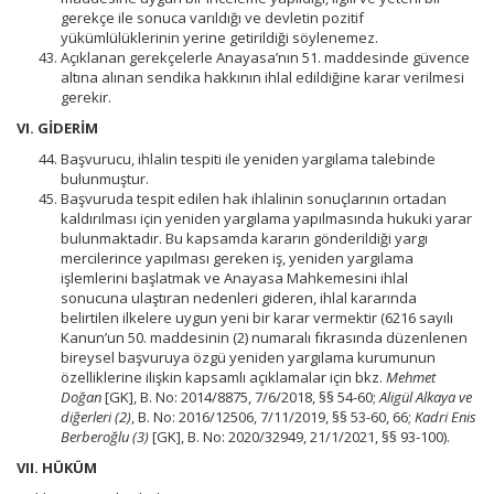
gerekçe ile sonuca varıldığı ve devletin pozitif
yükümlülüklerinin yerine getirildiği söylenemez.
Açıklanan gerekçelerle Anayasa’nın 51. maddesinde güvence
altına alınan sendika hakkının ihlal edildiğine karar verilmesi
gerekir.
VI. GİDERİM
Başvurucu, ihlalin tespiti ile yeniden yargılama talebinde
bulunmuştur.
Başvuruda tespit edilen hak ihlalinin sonuçlarının ortadan
kaldırılması için yeniden yargılama yapılmasında hukuki yarar
bulunmaktadır. Bu kapsamda kararın gönderildiği yargı
mercilerince yapılması gereken iş, yeniden yargılama
işlemlerini başlatmak ve Anayasa Mahkemesini ihlal
sonucuna ulaştıran nedenleri gideren, ihlal kararında
belirtilen ilkelere uygun yeni bir karar vermektir (6216 sayılı
Kanun’un 50. maddesinin (2) numaralı fıkrasında düzenlenen
bireysel başvuruya özgü yeniden yargılama kurumunun
özelliklerine ilişkin kapsamlı açıklamalar için bkz.
Mehmet
Doğan
[GK], B. No: 2014/8875, 7/6/2018, §§ 54-60;
Aligül Alkaya ve
diğerleri (2)
, B. No: 2016/12506, 7/11/2019, §§ 53-60, 66;
Kadri Enis
Berberoğlu (3)
[GK], B. No: 2020/32949, 21/1/2021, §§ 93-100).
VII.
HÜKÜM