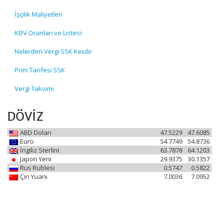
İşçilik Maliyetleri
KDV Oranları ve Listesi
Nelerden Vergi SSK Kesilir
Prim Tarifesi SSK
Vergi Takvimi
DÖVİZ
ABD Doları
47.5229
47.6085
Euro
54.7749
54.8736
İngiliz Sterlini
63.7878
64.1203
Japon Yeni
29.9375
30.1357
Rus Rublesi
0.5747
0.5822
Çin Yuanı
7.0036
7.0952