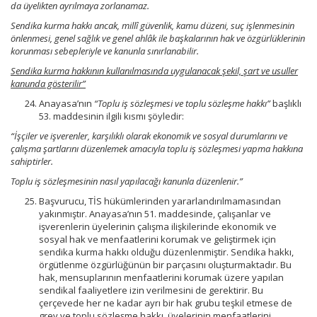
da üyelikten ayrılmaya zorlanamaz.
Sendika kurma hakkı ancak, millî güvenlik, kamu düzeni, suç işlenmesinin
önlenmesi, genel sağlık ve genel ahlâk ile başkalarının hak ve özgürlüklerinin
korunması sebepleriyle ve kanunla sınırlanabilir.
Sendika kurma hakkının kullanılmasında uygulanacak şekil, şart ve usuller
kanunda gösterilir”
Anayasa’nın
“Toplu iş sözleşmesi ve toplu sözleşme hakkı”
başlıklı
53. maddesinin ilgili kısmı şöyledir:
“İşçiler ve işverenler, karşılıklı olarak ekonomik ve sosyal durumlarını ve
çalışma şartlarını düzenlemek amacıyla toplu iş sözleşmesi yapma hakkına
sahiptirler.
Toplu iş sözleşmesinin nasıl yapılacağı kanunla düzenlenir.”
Başvurucu, TİS hükümlerinden yararlandırılmamasından
yakınmıştır. Anayasa’nın 51. maddesinde, çalışanlar ve
işverenlerin üyelerinin çalışma ilişkilerinde ekonomik ve
sosyal hak ve menfaatlerini korumak ve geliştirmek için
sendika kurma hakkı olduğu düzenlenmiştir. Sendika hakkı,
örgütlenme özgürlüğünün bir parçasını oluşturmaktadır. Bu
hak, mensuplarının menfaatlerini korumak üzere yapılan
sendikal faaliyetlere izin verilmesini de gerektirir. Bu
çerçevede her ne kadar ayrı bir hak grubu teşkil etmese de
grev ve toplu sözleşme hakkı, üyelerinin menfaatlerini