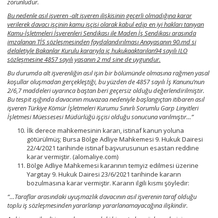
zorunludur.
Bu nedenle asıl işveren -alt işveren ilişkisinin geçerli olmadığına karar
verilerek davacı işçinin kamu işçisi olarak kabul edip en iyi hakları tanıyan
Kamu-İşletmeleri İşverenleri Sendikası ile Maden İş Sendikası arasında
imzalanan TİS sözleşmesinden faydalandırılması Anayasanın 90.md si
delaletiyle Bakanlar Kurulu kararıyla iç hukukaaktarılan94 sayılı ILO
sözleşmesine 4857 sayılı yasanın 2 md sine de uygundur.
Bu durumda alt işverenliğin asıl işin bir bölümünde olmasına rağmen yasal
koşullar oluşmadan gerçekleştiği, bu yüzden de 4857 sayılı İş Kanunu’nun
2/6,7 maddeleri uyarınca baştan beri geçersiz olduğu değerlendirilmiştir.
Bu tespit ışığında davacının muvazaa nedeniyle başlangıçtan itibaren asıl
işveren Türkiye Kömür İşletmeleri Kurumu Sınırlı Sorumlu Garp Linyitleri
İşletmesi Müessesesi Müdürlüğü işçisi olduğu sonucuna varılmıştır…”
İlk derece mahkemesinin kararı, istinaf kanun yoluna
götürülmüş; Bursa Bölge Adliye Mahkemesi 9. Hukuk Dairesi
22/4/2021 tarihinde istinaf başvurusunun esastan reddine
karar vermiştir. (alomaliye.com)
Bölge Adliye Mahkemesi kararının temyiz edilmesi üzerine
Yargıtay 9. Hukuk Dairesi 23/6/2021 tarihinde kararın
bozulmasına karar vermiştir. Kararın ilgili kısmı şöyledir:
“…Taraflar arasındaki uyuşmazlık davacının asıl işverenin taraf olduğu
toplu iş sözleşmesinden yararlanıp yararlanamayacağına ilişkindir.