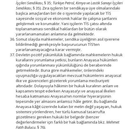
İşçileri Sendikası
, § 35;
Türkiye Petrol, Kimya ve Lastik Sanayi İşçileri
Sendikası
, § 35). Zira işçilerin bir sendikaya üye olmalarındaki
başlıca amaçlardan biri de o işyerinde yapılacak bir TİS
sayesinde sosyal ve ekonomik haklar ile çalışma şartlarını
geliştirmek ve korumaktır. Yani işçilerin TİS çatısı altında
toplanamaması sendikal haklardan bir bütün olarak
yararlanamamaları anlamına da gelmektedir.
Somut olayda mahkemeler, sendika üyeliğinin asıl işverene
bildirilmediği gerekçesiyle başvurucunun TİS’ten
yararlanamayacağına karar vermiştir.
Devletin pozitif yükümlülük bağlamında mahkemelerin hukuk
kurallarını yorumlama yetkisi, bunların Anayasa hükümleri
ışığında yorumlanması yükümlülüğünü de beraberinde
getirmektedir. Buna göre mahkemeler, önlerindeki
uyuşmazlığa uygulayacakları mevzuat hükümlerini anayasal
ilke ve güvenceleri gözeterek yorumlama mecburiyeti
altındadır. Dolayısıyla hâkimin bir hukuk kuralının anlam ve
kapsamını tespit ederken Anayasa’yı ve anayasal ilkeleri
hesaba katmaması Anayasa’nın normlar hiyerarşisinin
tepesinde yer almasını anlamsız hâle getirir. Bu bağlamda
Anayasa kâğıt üzerinde kalan bir metin değil yaşayan, hukuk
sistemini yönlendiren, her türlü kamusal tasarrufta
gözetilmesi gereken hukuki bir belgedir (benzer
değerlendirmeler için farklı bir hak bağlamında bkz.
Mehmet
Fatih Bulucu
, § 76).