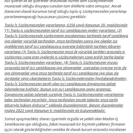
Asıl işveren ile alt işverenler arasındaki hizmet alım sözleşmelerinin
muvazaalı olduğu dosyaya sunulan tüm delillerle sabit olmuştur. Ancak
davacının davalı kurumun taraf olduğu toplu iş sözleşmesinden yararlanıp
yararlanamayacağı hususunun çözümü gereklidir.
Toplu İş Sözleşmesinden yararlanma, 6356 sayılı Kanunun 39. maddesinde
‘(1) Toplu iş sözleşmesinden taraf işçi sendikasının üyeleri yararlanır. (2)
Toplu İş Sözleşmesinde sözleşmenin imzalanması tarihinde taraf sendikaya
üye olanlar yürürlük tarihinden, imza tarihinden sonra üye olanlar ise
üyeliklerinin taraf işçi sendikasınca işverene bildirildiği tarihten itibaren
yararlanır.(3) Toplu İş Sözleşmesinin imza ile yürürlük tarihleri arasında iş
sözleşmesi sona eren üyelerde iş sözleşmelerinin sona erdiği tarihe kadar
Toplu İş Sözleşmesinden yararlanır. (4) Toplu İş Sözleşmesinin imzası
sırasında taraf işçi sendikasına üye olmayanlar, sonradan işyerine girip de
üye olmayanlar veya imza tarihinde taraf işçi sendikasına üye olup da
ayrılanlar veya çıkarılanların Toplu İş Sözleşmelerinden faydalanabilmeleri,
Toplu İş Sözleşmesinin tarafı olan işçi sendikasına dayanışma aidatı
ödemelerine bağlıdır. Bunun için işçi sendikasının onayı aranmaz.
Dayanışma aidatı ödemek suretiyle Toplu İş Sözleşmesinden yararlanma
talep tarihinden geçerlidir. İmza tarihinden önceki talepler imza tarihi
itibarıyla hüküm doğurur’” şeklinde düzenlenmiştir. Benzer düzenlemeler
mülga 2822 sayılı Kanunun 9. maddesinde de bulunmaktadır.
Somut uyuşmazlıkta; davacı işyerinde örgütlü ve yetkili olan Maden-İş
Sendikasına üye olduğunu, fakat muvazaalı bir biçimde yüklenici firmanın
işçisi olarak gösterildiğinden sendika ile davalı kurum arasında imzalanan