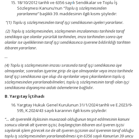
18/10/2012 tarihli ve 6356 say
ı
lı Sendikalar ve Toplu İş
Sözleşmesi Kanunu’nun
“Toplu iş sözleşmesinden
yararlanma”
başlıklı 39. maddesinin ilgili kısmı şöyledir:
“(1) Toplu iş sözleşmesinden taraf işçi sendikasının üyeleri yararlanır.
(2) Toplu iş sözleşmesinden, sözleşmenin imzalanması tarihinde taraf
sendikaya üye olanlar yürürlük tarihinden, imza tarihinden sonra üye
olanlar ise üyeliklerinin taraf işçi sendikasınca işverene bildirildiği tarihten
itibaren yararlanır.
…
(4) Toplu iş sözleşmesinin imzası sırasında taraf işçi sendikasına üye
olmayanlar, sonradan işyerine girip de üye olmayanlar veya imza tarihinde
taraf işçi sendikasına üye olup da ayrılanlar veya çıkarılanların toplu iş
sözleşmesinden yararlanabilmeleri, toplu iş sözleşmesinin tarafı olan işçi
sendikasına dayanışma aidatı ödemelerine bağlıdır.
B. Yargıtay İçtihadı
Yargıtay Hukuk Genel Kurulunun 31/1/2024 tarihli ve E.2023/9-
595, K.2024/43 sayılı kararının ilgili kısmı şöyledir:
“… alt işverenlik ilişkisinin muvazaalı olduğunun tespit edilmesinin kanuni
sonucu olarak alt işveren işçisi, başlangıçtan itibaren asıl işveren işçisi
sayılarak işlem görecek ise de alt işveren işçisinin asıl işverenin taraf olduğu
toplu iş sözleşmesinden yararlanabilmesi için 6356 sayılı Kanun’un 39 uncu