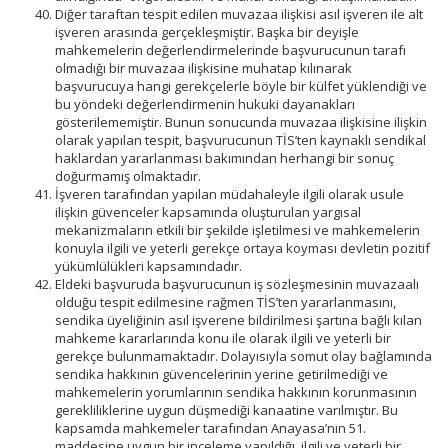
Diğer taraftan tespit edilen muvazaa ilişkisi asıl işveren ile alt
işveren arasında gerçekleşmiştir. Başka bir deyişle
mahkemelerin değerlendirmelerinde başvurucunun tarafı
olmadığı bir muvazaa ilişkisine muhatap kılınarak
başvurucuya hangi gerekçelerle böyle bir külfet yüklendiği ve
bu yöndeki değerlendirmenin hukuki dayanakları
gösterilememiştir. Bunun sonucunda muvazaa ilişkisine ilişkin
olarak yapılan tespit, başvurucunun TİS’ten kaynaklı sendikal
haklardan yararlanması bakımından herhangi bir sonuç
doğurmamış olmaktadır.
İşveren tarafından yapılan müdahaleyle ilgili olarak usule
ilişkin güvenceler kapsamında oluşturulan yargısal
mekanizmaların etkili bir şekilde işletilmesi ve mahkemelerin
konuyla ilgili ve yeterli gerekçe ortaya koyması devletin pozitif
yükümlülükleri kapsamındadır.
Eldeki başvuruda başvurucunun iş sözleşmesinin muvazaalı
olduğu tespit edilmesine rağmen TİS’ten yararlanmasını,
sendika üyeliğinin asıl işverene bildirilmesi şartına bağlı kılan
mahkeme kararlarında konu ile olarak ilgili ve yeterli bir
gerekçe bulunmamaktadır. Dolayısıyla somut olay bağlamında
sendika hakkının güvencelerinin yerine getirilmediği ve
mahkemelerin yorumlarının sendika hakkının korunmasının
gerekliliklerine uygun düşmediği kanaatine varılmıştır. Bu
kapsamda mahkemeler tarafından Anayasa’nın 51.
maddesine uygun bir inceleme yapıldığı, ilgili ve yeterli bir