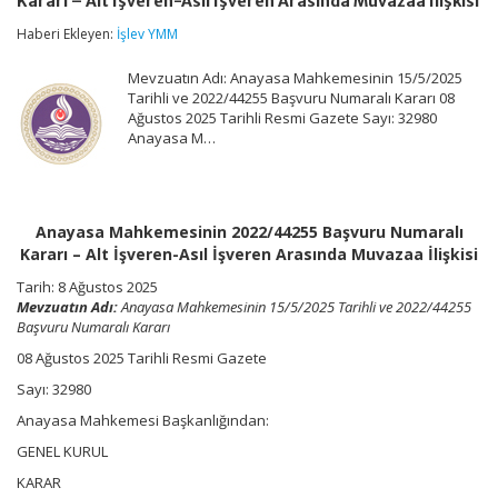
Kararı – Alt İşveren-Asıl İşveren Arasında Muvazaa İlişkisi
Başvuru
Numaralı
Haberi Ekleyen:
İşlev YMM
Kararı
–
Mevzuatın Adı: Anayasa Mahkemesinin 15/5/2025
Alt
İşveren-
Tarihli ve 2022/44255 Başvuru Numaralı Kararı 08
Asıl
Ağustos 2025 Tarihli Resmi Gazete Sayı: 32980
İşveren
Anayasa M…
Arasında
Muvazaa
İlişkisi
için
Anayasa Mahkemesinin 2022/44255 Başvuru Numaralı
Kararı – Alt İşveren-Asıl İşveren Arasında Muvazaa İlişkisi
Tarih: 8 Ağustos 2025
Mevzuatın Adı:
Anayasa Mahkemesinin 15/5/2025 Tarihli ve 2022/44255
Başvuru Numaralı Kararı
08 Ağustos 2025 Tarihli Resmi Gazete
Sayı: 32980
Anayasa Mahkemesi Başkanlığından:
GENEL KURUL
KARAR