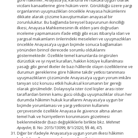
göre hâkimler; Anayasa’ya, kanuna ve hukuka uygun olarak
vicdani kanaatlerine göre hüküm verir. Görüldüğü üzere yargı
organlarının uyuşmazlıkları öncelikle Anayasa hükümlerini
dikkate alarak çözüme kavuşturmaları anayasal bir
zorunluluktur. Bu bağlamda bireysel başvurunun ikincilliği
ilkesi, Anayasa Mahkemesinin ilk elden yani doğrudan
inceleme yapmamasını ifade ettiği gibi esas itibarıyla idari ve
yargısal makamların önlerindeki meseleleri ve uyuşmazlıkları
öncelikle Anayasa’ya uygun biçimde sonuca bağlamaları
yönünden birincil derecede sorumlu olduklarını
göstermektedir. Özellikle temel kanunlarda öngörülen
dürüstlük ve iyi niyet kuralları, hakkın kötüye kullanılması
yasağı gibi genel ilkeler ile bazı hâllerde olayın özelliklerine ve
durumun gereklerine göre hâkime takdir yetkisi tanınması
uyuşmazlıkların çözümünde Anayasa’ya uygun yorum imkânı
tanıyan söz konusu etkili hukuksal korumanın bir gereği
olarak görülmelidir. Dolayısıyla ister özel kişiler arası ister
taraflardan birinin kamu gücü olduğu uyuşmazlıklar olsun her
durumda hâkimin hukuk kurallarını Anayasa’ya uygun bir
biçimde yorumlaması ve yargı yetkisinin kullanımı
çerçevesinde özellikle Anayasa ile güvence altına alınan
temel hak ve hürriyetlerin korunmasını gözetmesi
beklenmektedir (bazı değişikliklerle birlikte bkz.
Mehmet
Apaydın,
B. No: 2015/13099, 8/1/2020, §§ 46, 47).
Diğer bir ifadeyle Anayasa’ya uygun yorum ilkesi hâkimin