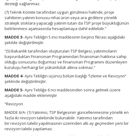
desteği sağlanmaz.
(7) Teknik Komite tarafından uygun görülmesi halinde, proje
sahibinin yatırım konusu nihai ürün veya ara girdilere yönelik
stratejik stoklara yapacağı yatırım tutarı da TSP proje büyüklüğünün
belirlenmesi aşamasında hesaplamaya dahil edilebilir.”
MADDE 3-
Aynı Tebliğin 5 inci maddesinin beşinci fıkrası aşağıdaki
şekilde değiştirilmiştir.
“(5) Bakanlık tarafından oluşturulan TSP Belgesi, yatırımcıların
başvurdukları Finansman Programından finansman hakkına sahip
olduğu sonucunu doğurmaz ve Finansman Programını düzenleyen
kuruluşu herhangi bir yükümlülük altına sokmaz.”
MADDE 4-
Aynı Tebliğin üçüncü bölüm başlığı “İzleme ve Revizyon”
şeklinde değiştirilmiştir.
MADDE 5-
Aynı Tebliğe 6 ncı maddesinden sonra gelmek üzere
aşağıdaki madde eklenmiştir
“Revizyon
MADDE 6/A- (1) Yatırımcı, TSP Belgesinin güncellenmesine yönelik en
fazla iki revizyon talebinde bulunabilir. Yatırımcı tarafından
bir revizyon talebi yapılmasının üzerinden altı ay geçmeden yeni bir
revizyon talebi yapılamaz.