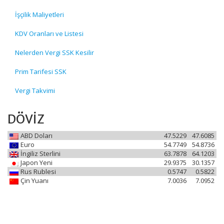
İşçilik Maliyetleri
KDV Oranları ve Listesi
Nelerden Vergi SSK Kesilir
Prim Tarifesi SSK
Vergi Takvimi
DÖVİZ
ABD Doları
47.5229
47.6085
Euro
54.7749
54.8736
İngiliz Sterlini
63.7878
64.1203
Japon Yeni
29.9375
30.1357
Rus Rublesi
0.5747
0.5822
Çin Yuanı
7.0036
7.0952