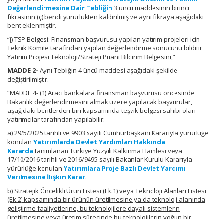
Değerlendirmesine Dair Tebliğin
3 üncü maddesinin birinci
fıkrasının (ç) bendi yürürlükten kaldırılmış ve aynı fıkraya aşağıdaki
bent eklenmiştir.
“j) TSP Belgesi: Finansman başvurusu yapılan yatırım projeleri için
Teknik Komite tarafından yapılan değerlendirme sonucunu bildirir
Yatırım Projesi Teknoloji/Strateji Puanı Bildirim Belgesini,”
MADDE 2-
Aynı Tebliğin 4 üncü maddesi aşağıdaki şekilde
değiştirilmiştir.
“MADDE 4- (1) Aracı bankalara finansman başvurusu öncesinde
Bakanlık değerlendirmesini almak üzere yapılacak başvurular,
aşağıdaki bentlerden biri kapsamında teşvik belgesi sahibi olan
yatırımcılar tarafından yapılabilir:
a) 29/5/2025 tarihli ve 9903 sayılı Cumhurbaşkanı Kararıyla yürürlüğe
konulan
Yatırımlarda Devlet Yardımları Hakkında
Kararda
tanımlanan Türkiye Yüzyılı Kalkınma Hamlesi veya
17/10/2016 tarihli ve 2016/9495 sayılı Bakanlar Kurulu Kararıyla
yürürlüğe konulan
Yatırımlara Proje Bazlı Devlet Yardımı
Verilmesine İlişkin Karar
.
b) Stratejik Öncelikli Ürün Listesi (Ek.1) veya Teknoloji Alanları Listesi
(Ek.2) kapsamında bir ürünün üretilmesine ya da teknoloji alanında
geliştirme faaliyetlerine, bu teknolojilere dayalı sistemlerin
üretilmesine veya üretim sürecinde bu teknolojilerin yoğun bir