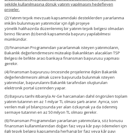
şekilde kullanılmasına dönük yatırım yapılmasını hedefleyen
projeler.
(2) Yatırım teşvik mevzuatı kapsamındaki desteklerden yararlanma
imkânı bulunmayan yatırımcılar için ilgili projeye
yönelik halihazırda düzenlenmiş bir yatırım teşvik belgesi olmadan
birinci fıkranın (b) bendi kapsamında başvuru yapılabilmesi
mümkündür.
(3) Finansman Programından yararlanmak isteyen yatırımcıların,
Bakanlık değerlendirmesini müteakip Bakanlıktan alacakları TSP
Belgesi ile birlikte aracı bankaya finansman başvurusu yapması
gerekir.
(4) Finansman başvurusu öncesinde projelerine ilişkin Bakanlık
değerlendirmesini almak üzere başvuruda bulunmak isteyen
yatırımcılar, başvurularını Bakanlık tarafından oluşturulan
elektronik portal üzerinden yapar.
(5) Başvuru tarihi itibarıyla Ar-Ge harcamaları dahil öngörülen toplam
yatırım tutarının en az 1 milyar TL olması şartı aranır. Ayrıca, son
verilen mali yıl bilançosunda yer alan özkaynak ya da ödenmiş
sermaye tutarının en az 50 milyon TL olması gerekir.
(6) Finansman Programından yararlanan yatırımcılara, söz konusu
finansman kullanımlarından doğan faiz veya kâr payı ödemeleri için
ilgili teşvik belgesi kapsamında herhangi bir faiz veya kâr payı