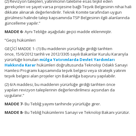
(2) Revizyon talepleri, yatırımcının talebine esas teşkil eden
gerekçeleri ve şayet varsa projesine bağlı Teşvik Belgesinin nihai hali
dikkate alınarak değerlendirilir. Teknik Komite tarafından uygun
görülmesi halinde talep kapsamında TSP Belgesinin ilgili alanlarında
güncelleme yapılır.”
MADDE 6-
Aynı Tebliğe aşağıdaki geçici madde eklenmiştir.
“Geçiş hükümleri
GEÇİCİ MADDE 1- (1) Bu maddenin yürürlüğe girdiği tarihten
önce, 15/6/2012 tarihli ve 2012/3305 sayılı Bakanlar Kurulu Kararıyla
yürürlüğe konulan
mülga Yatırımlarda Devlet Yardımları
Hakkında Karar
hükümleri doğrultusunda Teknoloji Odaklı Sanayi
Hamlesi Programı kapsamında teşvik belgesi veya stratejik yatırım
teşvik belgesi alan projeler için Bakanlığa başvuru yapılabilir.
(2) 6/A maddesi, bu maddenin yürürlüğe girdiği tarihten önce
yapılan revizyon taleplerinin değerlendirilmesi açısından da
uygulanır.”
MADDE 7-
Bu Tebliğ yayımı tarihinde yürürlüğe girer.
MADDE 8-
Bu Tebliğ hükümlerini Sanayi ve Teknoloji Bakanı yürütür.