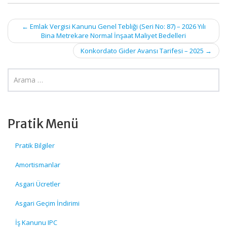
Post
←
Emlak Vergisi Kanunu Genel Tebliği (Seri No: 87) – 2026 Yılı
Bina Metrekare Normal İnşaat Maliyet Bedelleri
navigation
Konkordato Gider Avansı Tarifesi – 2025
→
Pratik Menü
Pratik Bilgiler
Amortismanlar
Asgari Ücretler
Asgari Geçim İndirimi
İş Kanunu IPC