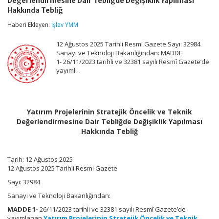
Değerlendirmesine Dair Tebliğde Değişiklik Yapılması
Öncelik
ve
Hakkında Tebliğ
Teknik
Haberi Ekleyen:
İşlev YMM
Değerlendirmesine
Dair
Tebliğde
12 Ağustos 2025 Tarihli Resmi Gazete Sayı: 32984
Değişiklik
Sanayi ve Teknoloji Bakanlığından: MADDE
Yapılması
1- 26/11/2023 tarihli ve 32381 sayılı Resmî Gazete’de
Hakkında
yayıml…
Tebliğ
için
Yatırım Projelerinin Stratejik Öncelik ve Teknik
Değerlendirmesine Dair Tebliğde Değişiklik Yapılması
Hakkında Tebliğ
Tarih: 12 Ağustos 2025
12 Ağustos 2025 Tarihli Resmi Gazete
Sayı: 32984
Sanayi ve Teknoloji Bakanlığından:
MADDE 1-
26/11/2023 tarihli ve 32381 sayılı Resmî Gazete’de
yayımlanan
Yatırım Projelerinin Stratejik Öncelik ve Teknik