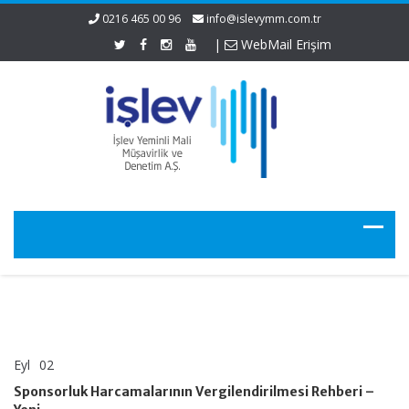
0216 465 00 96
info@islevymm.com.tr
|
WebMail Erişim
Eyl
02
Sponsorluk
yorumlar kapalı
Harcamalarının
Sponsorluk Harcamalarının Vergilendirilmesi Rehberi –
Vergilendirilmesi