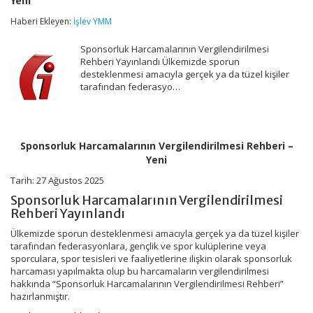
Yeni
Rehberi
–
Haberi Ekleyen:
İşlev YMM
Yeni
için
Sponsorluk Harcamalarının Vergilendirilmesi
Rehberi Yayınlandı Ülkemizde sporun
desteklenmesi amacıyla gerçek ya da tüzel kişiler
tarafından federasyo…
Sponsorluk Harcamalarının Vergilendirilmesi Rehberi –
Yeni
Tarih: 27 Ağustos 2025
Sponsorluk Harcamalarının Vergilendirilmesi
Rehberi Yayınlandı
Ülkemizde sporun desteklenmesi amacıyla gerçek ya da tüzel kişiler
tarafından federasyonlara, gençlik ve spor kulüplerine veya
sporculara, spor tesisleri ve faaliyetlerine ilişkin olarak sponsorluk
harcaması yapılmakta olup bu harcamaların vergilendirilmesi
hakkında “Sponsorluk Harcamalarının Vergilendirilmesi Rehberi”
hazırlanmıştır.