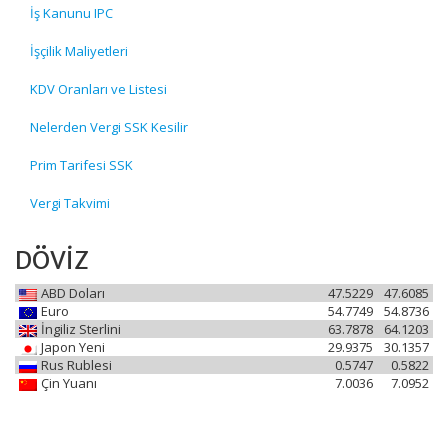
İş Kanunu IPC
İşçilik Maliyetleri
KDV Oranları ve Listesi
Nelerden Vergi SSK Kesilir
Prim Tarifesi SSK
Vergi Takvimi
DÖVİZ
ABD Doları
47.5229
47.6085
Euro
54.7749
54.8736
İngiliz Sterlini
63.7878
64.1203
Japon Yeni
29.9375
30.1357
Rus Rublesi
0.5747
0.5822
Çin Yuanı
7.0036
7.0952