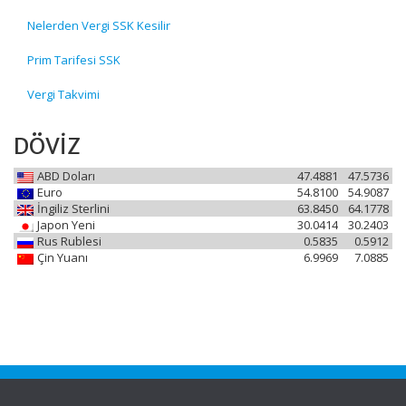
Nelerden Vergi SSK Kesilir
Prim Tarifesi SSK
Vergi Takvimi
DÖVİZ
ABD Doları
47.4881
47.5736
Euro
54.8100
54.9087
İngiliz Sterlini
63.8450
64.1778
Japon Yeni
30.0414
30.2403
Rus Rublesi
0.5835
0.5912
Çin Yuanı
6.9969
7.0885