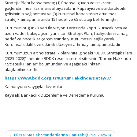
Stratejik Planı kapsamında; (1) finansal güven ve istikrarın
güçlendirilmesi, (2) finansal piyasaların kapsayıcı ve sürdürülebilir
gelişiminin sağlanması ve (3) kurumsal kapasitenin artırılması
stratejik amaçları altında 15 hedef ve 65 strateji belirlenmiştir.
Kurumun bugünkü yeri ile vizyonu arasında köprü kuracak orta ve
uzun vadeli bakış açısını yansıtan Stratejik Plan, faaliyetlerin amaç,
hedef ve öncelikler çerçevesinde yürütülmesini sağlayarak
Kurumsal etkililik ve etkinlik düzeyini artırmayı amaçlamaktadır.
Kurumumuzun altıncı stratejik planı niteliğindeki “BDDK Stratejik Planı
(2025-2028)” metnine BDDK resmi internet sitesinin “Kurum Hakkında
/ Stratejik Planlar” bölümünden ve aşağıdaki linkten
ulaşılabilmektedir.
https://www.bddk.org.tr/KurumHakkinda/Detay/37
Kamuoyuna saygıyla duyurulur.
Kaynak
: Bankacılık Düzenleme ve Denetleme Kurumu
Post
←
Ulusal Meslek Standartlarına Dair Tebliğ (No: 2025/5)