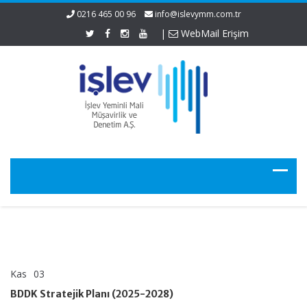
0216 465 00 96
info@islevymm.com.tr
|
WebMail Erişim
Kas
03
BDDK
yorumlar kapalı
Stratejik
BDDK Stratejik Planı (2025-2028)
Planı