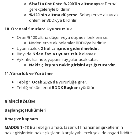
6 hafta üst üste %200’ün altındaysa:
Derhal
gerekçeleriyle bildirilir.
%120’nin altına düşerse:
Sebepler ve alınacak
önlemler BDDK’ya bildirilir.
10. Oransal Sınırlara Uyumsuzluk
Oran %100 altına düşer veya düşmesi beklenirse:
Nedenler ve ek önlemler BDDK’ya bildirilir.
Uyumsuzluk
2 hafta içinde giderilmelidir
.
Bir yılda
6’dan fazla uyumsuzluk
olamaz.
Aykırılık halinde, yaptırım uygulanacak tutar:
Nakit çıkışının nakit girişini aştığı tutardır.
11.Yürürlük ve Yürütme
Tebliğ
1 Ocak 2026’da
yürürlüğe girer.
Tebliğ hükümlerini
BDDK Başkanı
yürütür.
BİRİNCİ BÖLÜM
Başlangıç Hükümleri
Amaç ve kapsam
MADDE 1-
(1) Bu Tebliğin amacı, tasarruf finansman şirketlerinin
nakit girişlerinin nakit çıkışlarını karşılayabilecek şekilde asgari likidite