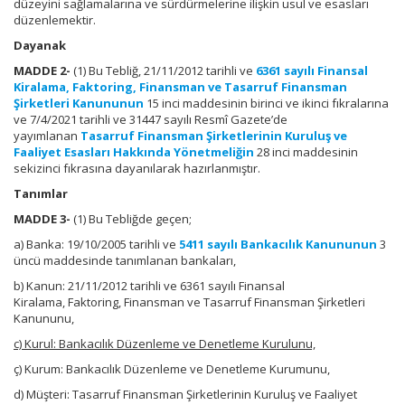
düzeyini sağlamalarına ve sürdürmelerine ilişkin usul ve esasları
düzenlemektir.
Dayanak
MADDE 2-
(1) Bu Tebliğ, 21/11/2012 tarihli ve
6361 sayılı Finansal
Kiralama, Faktoring, Finansman ve Tasarruf Finansman
Şirketleri Kanununun
15 inci maddesinin birinci ve ikinci fıkralarına
ve 7/4/2021 tarihli ve 31447 sayılı Resmî Gazete’de
yayımlanan
Tasarruf Finansman Şirketlerinin Kuruluş ve
Faaliyet Esasları Hakkında Yönetmeliğin
28 inci maddesinin
sekizinci fıkrasına dayanılarak hazırlanmıştır.
Tanımlar
MADDE 3-
(1) Bu Tebliğde geçen;
a) Banka: 19/10/2005 tarihli ve
5411 sayılı Bankacılık Kanununun
3
üncü maddesinde tanımlanan bankaları,
b) Kanun: 21/11/2012 tarihli ve 6361 sayılı Finansal
Kiralama, Faktoring, Finansman ve Tasarruf Finansman Şirketleri
Kanununu,
c) Kurul: Bankacılık Düzenleme ve Denetleme Kurulunu,
ç) Kurum: Bankacılık Düzenleme ve Denetleme Kurumunu,
d) Müşteri: Tasarruf Finansman Şirketlerinin Kuruluş ve Faaliyet