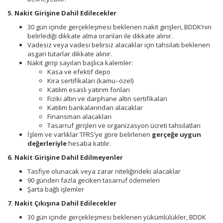
5. Nakit Girişine Dahil Edilecekler
30 gün içinde gerçekleşmesi beklenen nakit girişleri, BDDK’nın
belirlediği dikkate alma oranları ile dikkate alınır.
Vadesiz veya vadesi belirsiz alacaklar için tahsilatı beklenen
asgari tutarlar dikkate alınır.
Nakit girişi sayılan başlıca kalemler:
Kasa ve efektif depo
Kira sertifikaları (kamu–özel)
Katılım esaslı yatırım fonları
Fiziki altın ve darphane altın sertifikaları
Katılım bankalarından alacaklar
Finansman alacakları
Tasarruf girişleri ve organizasyon ücreti tahsilatları
İşlem ve varlıklar TFRS’ye göre belirlenen
gerçeğe uygun
değerleriyle
hesaba katılır.
6. Nakit Girişine Dahil Edilmeyenler
Tasfiye olunacak veya zarar niteliğindeki alacaklar
90 günden fazla geciken tasarruf ödemeleri
Şarta bağlı işlemler
7. Nakit Çıkışına Dahil Edilecekler
30 gün içinde gerçekleşmesi beklenen yükümlülükler, BDDK