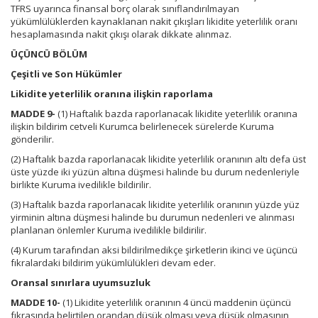
TFRS uyarınca finansal borç olarak sınıflandırılmayan
yükümlülüklerden kaynaklanan nakit çıkışları likidite yeterlilik oranı
hesaplamasında nakit çıkışı olarak dikkate alınmaz.
ÜÇÜNCÜ BÖLÜM
Çeşitli ve Son Hükümler
Likidite yeterlilik oranına ilişkin raporlama
MADDE 9-
(1) Haftalık bazda raporlanacak likidite yeterlilik oranına
ilişkin bildirim cetveli Kurumca belirlenecek sürelerde Kuruma
gönderilir.
(2) Haftalık bazda raporlanacak likidite yeterlilik oranının altı defa üst
üste yüzde iki yüzün altına düşmesi halinde bu durum nedenleriyle
birlikte Kuruma ivedilikle bildirilir.
(3) Haftalık bazda raporlanacak likidite yeterlilik oranının yüzde yüz
yirminin altına düşmesi halinde bu durumun nedenleri ve alınması
planlanan önlemler Kuruma ivedilikle bildirilir.
(4) Kurum tarafından aksi bildirilmedikçe şirketlerin ikinci ve üçüncü
fıkralardaki bildirim yükümlülükleri devam eder.
Oransal sınırlara uyumsuzluk
MADDE 10-
(1) Likidite yeterlilik oranının 4 üncü maddenin üçüncü
fıkrasında belirtilen orandan düşük olması veya düşük olmasının