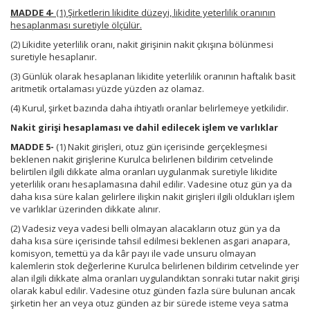
MADDE 4-
(1) Şirketlerin likidite düzeyi, likidite yeterlilik oranının
hesaplanması suretiyle ölçülür.
(2) Likidite yeterlilik oranı, nakit girişinin nakit çıkışına bölünmesi
suretiyle hesaplanır.
(3) Günlük olarak hesaplanan likidite yeterlilik oranının haftalık basit
aritmetik ortalaması yüzde yüzden az olamaz.
(4) Kurul, şirket bazında daha ihtiyatlı oranlar belirlemeye yetkilidir.
Nakit girişi hesaplaması ve dahil edilecek işlem ve varlıklar
MADDE 5-
(1) Nakit girişleri, otuz gün içerisinde gerçekleşmesi
beklenen nakit girişlerine Kurulca belirlenen bildirim cetvelinde
belirtilen ilgili dikkate alma oranları uygulanmak suretiyle likidite
yeterlilik oranı hesaplamasına dahil edilir. Vadesine otuz gün ya da
daha kısa süre kalan gelirlere ilişkin nakit girişleri ilgili oldukları işlem
ve varlıklar üzerinden dikkate alınır.
(2) Vadesiz veya vadesi belli olmayan alacakların otuz gün ya da
daha kısa süre içerisinde tahsil edilmesi beklenen asgari anapara,
komisyon, temettü ya da kâr payı ile vade unsuru olmayan
kalemlerin stok değerlerine Kurulca belirlenen bildirim cetvelinde yer
alan ilgili dikkate alma oranları uygulandıktan sonraki tutar nakit girişi
olarak kabul edilir. Vadesine otuz günden fazla süre bulunan ancak
şirketin her an veya otuz günden az bir sürede isteme veya satma