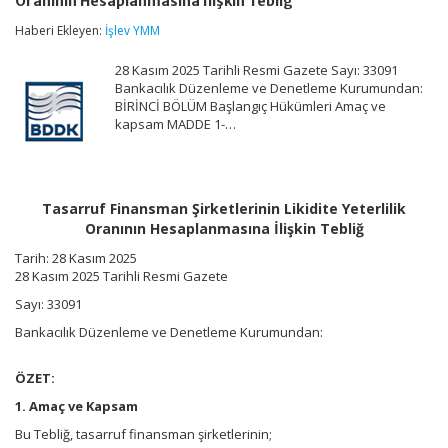
Oranının Hesaplanmasına İlişkin Tebliğ
Likidite
Yeterlilik
Haberi Ekleyen:
İşlev YMM
Oranının
Hesaplanmasına
28 Kasım 2025 Tarihli Resmi Gazete Sayı: 33091
İlişkin
Tebliğ
Bankacılık Düzenleme ve Denetleme Kurumundan:
için
BİRİNCİ BÖLÜM Başlangıç Hükümleri Amaç ve
kapsam MADDE 1-…
Tasarruf Finansman Şirketlerinin Likidite Yeterlilik
Oranının Hesaplanmasına İlişkin Tebliğ
Tarih: 28 Kasım 2025
28 Kasım 2025 Tarihli Resmi Gazete
Sayı: 33091
Bankacılık Düzenleme ve Denetleme Kurumundan:
ÖZET:
1. Amaç ve Kapsam
Bu Tebliğ, tasarruf finansman şirketlerinin;