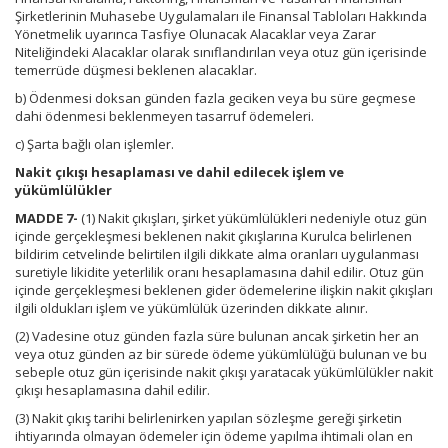
Şirketlerinin Muhasebe Uygulamaları ile Finansal Tabloları Hakkında
Yönetmelik uyarınca Tasfiye Olunacak Alacaklar veya Zarar
Niteliğindeki Alacaklar olarak sınıflandırılan veya otuz gün içerisinde
temerrüde düşmesi beklenen alacaklar.
b) Ödenmesi doksan günden fazla geciken veya bu süre geçmese
dahi ödenmesi beklenmeyen tasarruf ödemeleri.
c) Şarta bağlı olan işlemler.
Nakit çıkışı hesaplaması ve dahil edilecek işlem ve
yükümlülükler
MADDE 7-
(1) Nakit çıkışları, şirket yükümlülükleri nedeniyle otuz gün
içinde gerçekleşmesi beklenen nakit çıkışlarına Kurulca belirlenen
bildirim cetvelinde belirtilen ilgili dikkate alma oranları uygulanması
suretiyle likidite yeterlilik oranı hesaplamasına dahil edilir. Otuz gün
içinde gerçekleşmesi beklenen gider ödemelerine ilişkin nakit çıkışları
ilgili oldukları işlem ve yükümlülük üzerinden dikkate alınır.
(2) Vadesine otuz günden fazla süre bulunan ancak şirketin her an
veya otuz günden az bir sürede ödeme yükümlülüğü bulunan ve bu
sebeple otuz gün içerisinde nakit çıkışı yaratacak yükümlülükler nakit
çıkışı hesaplamasına dahil edilir.
(3) Nakit çıkış tarihi belirlenirken yapılan sözleşme gereği şirketin
ihtiyarında olmayan ödemeler için ödeme yapılma ihtimali olan en