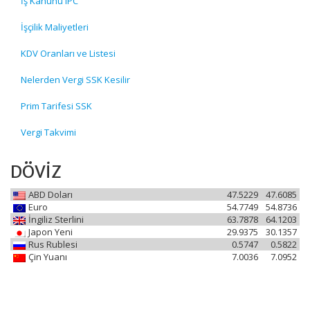
İş Kanunu IPC
İşçilik Maliyetleri
KDV Oranları ve Listesi
Nelerden Vergi SSK Kesilir
Prim Tarifesi SSK
Vergi Takvimi
DÖVİZ
ABD Doları
47.5229
47.6085
Euro
54.7749
54.8736
İngiliz Sterlini
63.7878
64.1203
Japon Yeni
29.9375
30.1357
Rus Rublesi
0.5747
0.5822
Çin Yuanı
7.0036
7.0952