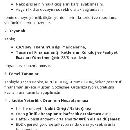
Nakit girişlerinin nakit çıkışlarını karşılayabilmesini,
Asgari likidite düzeyini
sürekli
olarak sağlamasını
temin etmeye yönelik ölçüm yöntemlerini, kriterleri ve raporlama
yükümlülüklerini düzenler.
2. Dayanak
Tebliğ;
6361 sayılı Kanun’un
ilgili maddelerine,
Tasarruf Finansman Şirketlerinin Kuruluş ve Faaliyet
Esasları Yönetmeliği
nin 28/8 maddesine
dayanılarak hazırlanmıştır.
3. Temel Tanımlar
Tebliğde geçen Banka, Kurul (BDDK), Kurum (BDDK), Şirket (tasarruf
finansman şirketi), Müşteri, Sözleşme, Organizasyon Ücreti gibi
kavramların tanımları yapılmıştır.
4. Likidite Yeterlilik Oranının Hesaplanması
Likidite düzeyi =
Nakit Girişi / Nakit Çıkışı
Oran
günlük hesaplanır
,
haftalık ortalaması
alınır.
Haftalık basit aritmetik ortalama
%100’ün altına düşemez
.
BDDK gerekli görürse şirket bazında daha yüksek oranlar
belirleyebilir.