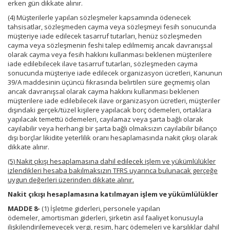
erken gün dikkate alınır.
(4) Müşterilerle yapılan sözleşmeler kapsamında ödenecek
tahsisatlar, sözleşmeden cayma veya sözleşmeyi fesih sonucunda
müşteriye iade edilecek tasarruf tutarları, henüz sözleşmeden
cayma veya sözleşmenin feshi talep edilmemiş ancak davranışsal
olarak cayma veya fesih hakkını kullanması beklenen müşterilere
iade edilebilecek ilave tasarruf tutarları, sözleşmeden cayma
sonucunda müşteriye iade edilecek organizasyon ücretleri, Kanunun
39/A maddesinin üçüncü fıkrasında belirtilen süre geçmemiş olan
ancak davranışsal olarak cayma hakkını kullanması beklenen
müşterilere iade edilebilecek ilave organizasyon ücretleri, müşteriler
dışındaki gerçek/tüzel kişilere yapılacak borç ödemeleri, ortaklara
yapılacak temettü ödemeleri, cayılamaz veya şarta bağlı olarak
cayılabilir veya herhangi bir şarta bağlı olmaksızın cayılabilir bilanço
dışı borçlar likidite yeterlilik oranı hesaplamasında nakit çıkışı olarak
dikkate alınır.
(5) Nakit çıkışı hesaplamasına dahil edilecek işlem ve yükümlülükler
izlendikleri hesaba bakılmaksızın TFRS uyarınca bulunacak gerçeğe
uygun değerleri üzerinden dikkate alınır.
Nakit çıkışı hesaplamasına katılmayan işlem ve yükümlülükler
MADDE 8-
(1) İşletme giderleri, personele yapılan
ödemeler, amortisman giderleri, şirketin asıl faaliyet konusuyla
ilişkilendirilemeyecek vergi, resim, harç ödemeleri ve karşılıklar dahil