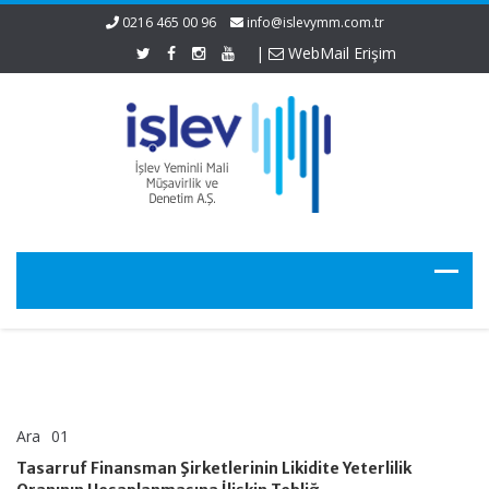
0216 465 00 96
info@islevymm.com.tr
|
WebMail Erişim
Ara
01
Tasarruf
yorumlar kapalı
Finansman
Tasarruf Finansman Şirketlerinin Likidite Yeterlilik
Şirketlerinin