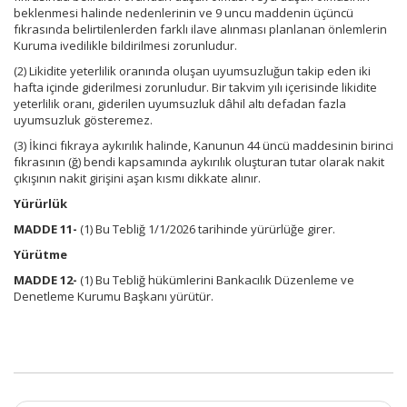
beklenmesi halinde nedenlerinin ve 9 uncu maddenin üçüncü
fıkrasında belirtilenlerden farklı ilave alınması planlanan önlemlerin
Kuruma ivedilikle bildirilmesi zorunludur.
(2) Likidite yeterlilik oranında oluşan uyumsuzluğun takip eden iki
hafta içinde giderilmesi zorunludur. Bir takvim yılı içerisinde likidite
yeterlilik oranı, giderilen uyumsuzluk dâhil altı defadan fazla
uyumsuzluk gösteremez.
(3) İkinci fıkraya aykırılık halinde, Kanunun 44 üncü maddesinin birinci
fıkrasının (ğ) bendi kapsamında aykırılık oluşturan tutar olarak nakit
çıkışının nakit girişini aşan kısmı dikkate alınır.
Yürürlük
MADDE 11-
(1) Bu Tebliğ 1/1/2026 tarihinde yürürlüğe girer.
Yürütme
MADDE 12-
(1) Bu Tebliğ hükümlerini Bankacılık Düzenleme ve
Denetleme Kurumu Başkanı yürütür.