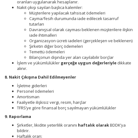
oranları uygulanarak hesaplanır.
Nakit çıkışı sayılan başlıca kalemler:
Müşterilere yapılacak tahsisat ödemeleri
Cayma/fesih durumunda iade edilecek tasarruf
tutarları
Davranışsal olarak cayması beklenen müşterilere ilişkin
iade ihtimalleri
Organizasyon ücreti iadeleri (gerçekleşen ve beklenen)
Şirketin diğer borç ödemeleri
Temettü ödemeleri
Bilançonun dışında yer alan cayılabilir borçlar
İşlem ve yükümlülükler
gerçeğe uygun değerleriyle
dikkate
alınır.
8. Nakit Çıkışına Dahil Edilmeyenler
İşletme giderleri
Personel ödemeleri
Amortisman
Faaliyetle ilişkisiz vergi, resim, harçlar
TFRS’ye göre finansal borç sayılmayan yükümlülükler
9. Raporlama
Şirketler, likidite yeterlilik oranını
haftalık olarak
BDDK’ya
bildirir.
Haftalık oran: