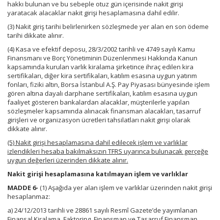
hakkı bulunan ve bu sebeple otuz gün içerisinde nakit girişi
yaratacak alacaklar nakit girişi hesaplamasına dahil edilir.
(3) Nakit giriş tarihi belirlenirken sözleşmede yer alan en son ödeme
tarihi dikkate alınır.
(4) Kasa ve efektif deposu, 28/3/2002 tarihli ve 4749 sayılı Kamu
Finansmanı ve Borç Yönetiminin Düzenlenmesi Hakkında Kanun
kapsamında kurulan varlık kiralama şirketince ihraç edilen kira
sertifikaları, diğer kira sertifikaları, katılım esasına uygun yatırım
fonları, fiziki altın, Borsa İstanbul A.Ş. Pay Piyasası bünyesinde işlem
gören altına dayalı darphane sertifikaları, katılım esasına uygun
faaliyet gösteren bankalardan alacaklar, müşterilerle yapılan
sözleşmeler kapsamında alınacak finansman alacakları, tasarruf
girişleri ve organizasyon ücretleri tahsilatları nakit girişi olarak
dikkate alınır.
(5) Nakit girişi hesaplamasına dahil edilecek işlem ve varlıklar
izlendikleri hesaba bakılmaksızın TFRS uyarınca bulunacak gerçeğe
uygun değerleri üzerinden dikkate alınır.
Nakit girişi hesaplamasına katılmayan işlem ve varlıklar
MADDE 6-
(1) Aşağıda yer alan işlem ve varlıklar üzerinden nakit girişi
hesaplanmaz:
a) 24/12/2013 tarihli ve 28861 sayılı Resmî Gazete’de yayımlanan
Finansal Kiralama, Faktoring, Finansman ve Tasarruf Finansman