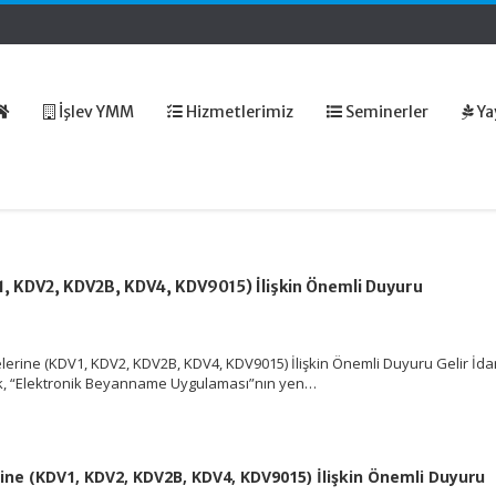
İşlev YMM
Hizmetlerimiz
Seminerler
Ya
 KDV2, KDV2B, KDV4, KDV9015) İlişkin Önemli Duyuru
rine (KDV1, KDV2, KDV2B, KDV4, KDV9015) İlişkin Önemli Duyuru Gelir İda
ak, “Elektronik Beyanname Uygulaması”nın yen…
e (KDV1, KDV2, KDV2B, KDV4, KDV9015) İlişkin Önemli Duyuru