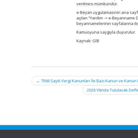
verilmesi mümkündür.
e-Beyan uygulamasının ana sayfas
açılan “Yardım -> e-Beyanname Do
beyannamelerinin sayfalarına iliş
Kamuoyuna saygıyla duyurulur.
Kaynak: GİB
Post
←
7566 Sayılı Vergi Kanunları İle Bazı Kanun ve Kan
navigation
2026 Yılında Tutulacak Def