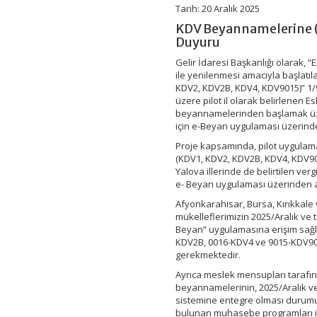
KDV4,
Tarih:
20 Aralık 2025
KDV9015)
KDV Beyannamelerine (
İlişkin
Duyuru
Önemli
Duyuru
Gelir İdaresi Başkanlığı olarak,
için
ile yenilenmesi amacıyla başlat
KDV2, KDV2B, KDV4, KDV9015)” 1
üzere pilot il olarak belirlenen 
beyannamelerinden başlamak üzere
için e-Beyan uygulaması üzerind
Proje kapsamında, pilot uygulam
(KDV1, KDV2, KDV2B, KDV4, KDV90
Yalova illerinde de belirtilen ver
e- Beyan uygulaması üzerinden al
Afyonkarahisar, Bursa, Kırıkkale v
mükelleflerimizin 2025/Aralık ve 
Beyan” uygulamasına erişim sağl
KDV2B, 0016-KDV4 ve 9015-KDV901
gerekmektedir.
Ayrıca meslek mensupları tarafın
beyannamelerinin, 2025/Aralık v
sistemine entegre olması durumun
bulunan muhasebe programları ile