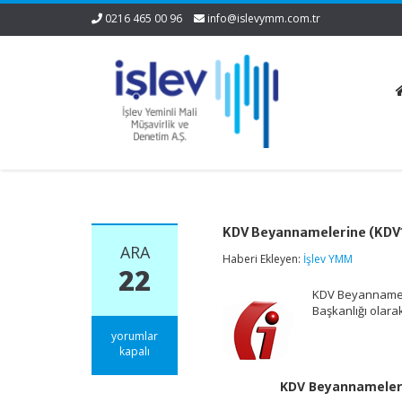
0216 465 00 96
info@islevymm.com.tr
KDV Beyannamelerine (KDV1,
ARA
Haberi Ekleyen:
İşlev YMM
22
KDV Beyannamele
Başkanlığı olar
KDV
yorumlar
Beyannamelerine
kapalı
(KDV1,
KDV2,
KDV Beyannamelerin
KDV2B,