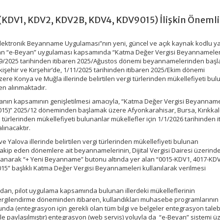
KDV1, KDV2, KDV2B, KDV4, KDV9015) İlişkin Önemli
 “Elektronik Beyanname Uygulaması”nın yeni, güncel ve açık kaynak kodlu ya
ılan “e-Beyan” uygulaması kapsamında “Katma Değer Vergisi Beyannameler
/9/2025 tarihinden itibaren 2025/Ağustos dönemi beyannamelerinden baş
Eskişehir ve Kırşehir’de, 1/11/2025 tarihinden itibaren 2025/Ekim dönemi
 Konya ve Muğla illerinde belirtilen vergi türlerinden mükellefiyeti bul
en alınmaktadır.
anın kapsamının genişletilmesi amacıyla, “Katma Değer Vergisi Beyanname
15)” 2025/12 döneminden başlamak üzere Afyonkarahisar, Bursa, Kırıkkal
gi türlerinden mükellefiyeti bulunanlar mükellefler için 1/1/2026 tarihinden 
ınacaktır.
e Yalova illerinde belirtilen vergi türlerinden mükellefiyeti bulunan
takip eden dönemlere ait beyannamelerinin, Dijital Vergisi Dairesi üzerind
anarak “+ Yeni Beyanname” butonu altında yer alan “0015-KDV1, 4017-KDV
5” başlıklı Katma Değer Vergisi Beyannameleri kullanılarak verilmesi
dan, pilot uygulama kapsamında bulunan illerdeki mükelleflerinin
ergilendirme döneminden itibaren, kullandıkları muhasebe programlarını
da (entegrasyon için gerekli olan tüm bilgi ve belgeler entegrasyon tale
 paylaşılmıştır) entegrasyon (web servis) yoluyla da “e-Beyan” sistemi ü