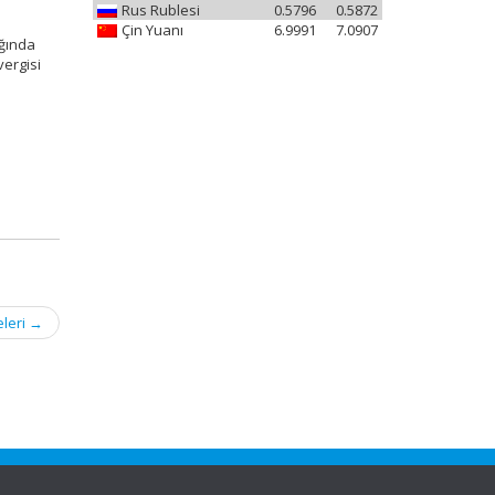
Rus Rublesi
0.5796
0.5872
Çin Yuanı
6.9991
7.0907
ığında
ergisi
eleri
→