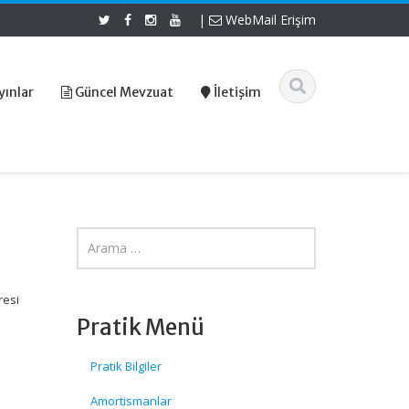
|
WebMail Erişim
yınlar
Güncel Mevzuat
İletişim
resi
Pratik Menü
Pratik Bilgiler
Amortismanlar