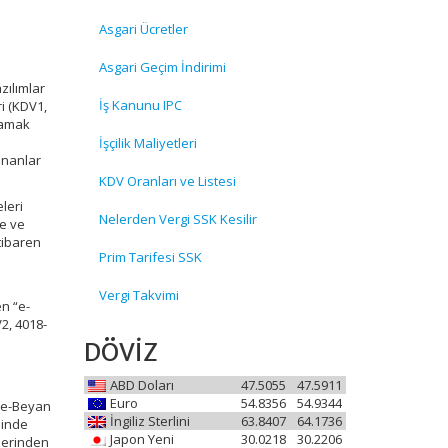
Asgari Ücretler
Asgari Geçim İndirimi
zılımlar
İş Kanunu IPC
i (KDV1,
lamak
İşçilik Maliyetleri
unanlar
KDV Oranları ve Listesi
leri
Nelerden Vergi SSK Kesilir
e ve
itibaren
Prim Tarifesi SSK
Vergi Takvimi
en “e-
2, 4018-
DÖVİZ
ABD Doları
47.5055
47.5911
Euro
54.8356
54.9344
n e-Beyan
İngiliz Sterlini
63.8407
64.1736
binde
Japon Yeni
30.0218
30.2206
zerinden