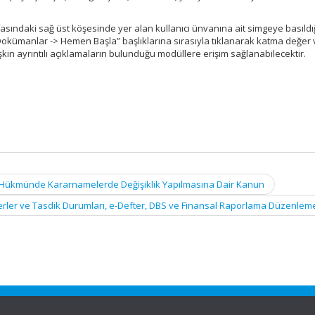
ındaki sağ üst köşesinde yer alan kullanıcı ünvanına ait simgeye basıld
kümanlar -> Hemen Başla” başlıklarına sırasıyla tıklanarak katma değer v
kin ayrıntılı açıklamaların bulunduğu modüllere erişim sağlanabilecektir.
un Hükmünde Kararnamelerde Değişiklik Yapılmasına Dair Kanun
terler ve Tasdik Durumları, e-Defter, DBS ve Finansal Raporlama Düzenlem