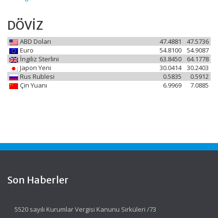
DÖVİZ
ABD Doları
47.4881
47.5736
Euro
54.8100
54.9087
İngiliz Sterlini
63.8450
64.1778
Japon Yeni
30.0414
30.2403
Rus Rublesi
0.5835
0.5912
Çin Yuanı
6.9969
7.0885
Son Haberler
5520 sayılı Kurumlar Vergisi Kanunu Sirküleri /73