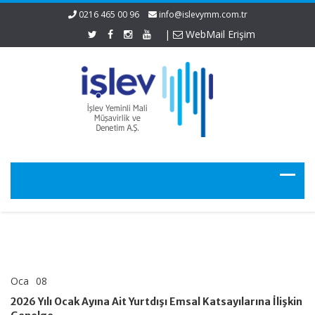
0216 465 00 96
info@islevymm.com.tr
|
WebMail Erişim
Oca
08
2026
yorumlar kapalı
Yılı
2026 Yılı Ocak Ayına Ait Yurtdışı Emsal Katsayılarına İlişkin
Ocak