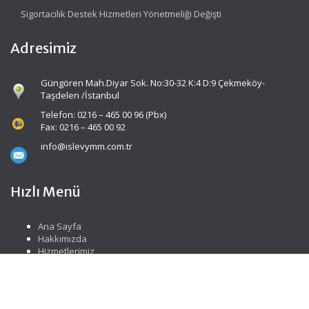
Sigortacılık Destek Hizmetleri Yönetmeliği Değişti
Adresimiz
Güngören Mah.Diyar Sok. No:30-32 K:4 D:9 Çekmeköy-
Taşdelen /İstanbul
Telefon: 0216 – 465 00 96 (Pbx)
Fax: 0216 – 465 00 92
info@islevymm.com.tr
Hızlı Menü
Ana Sayfa
Hakkımızda
Hizmetlerimiz
Güncel Mevzuat
İletişim