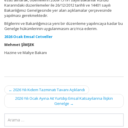
esas alınarak, ödemelerin 2009/15191 sayılı Bakanlar Kurulu
Kararındaki düzenlemeler ile 26/12/2012 tarihli ve 14401 sayılı
Bakanlığımız Genelgesinde yer alan açıklamalar çerçevesinde
yapılması gerekmektedir.
Bilgilerini ve Bakanlığımızca yeni bir düzenleme yapılıncaya kadar bu
Genelge hükümlerinin uygulanmasını arz/rica ederim.
2026 Ocak Emsal Cetveller
Mehmet ŞİMŞEK
Hazine ve Maliye Bakanı
Post
←
2026 Yılı Kıdem Tazminatı Tavanı Açıklandı
navigation
2026 Yılı Ocak Ayına Ait Yurtdışı Emsal Katsayılarına İlişkin
Genelge
→