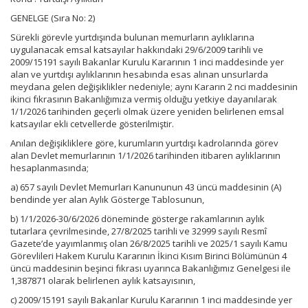
GENELGE (Sıra No: 2)
Sürekli görevle yurtdışında bulunan memurların aylıklarına
uygulanacak emsal katsayılar hakkındaki 29/6/2009 tarihli ve
2009/15191 sayılı Bakanlar Kurulu Kararının 1 inci maddesinde yer
alan ve yurtdışı aylıklarının hesabında esas alınan unsurlarda
meydana gelen değişiklikler nedeniyle; aynı Kararın 2 nci maddesinin
ikinci fıkrasının Bakanlığımıza vermiş olduğu yetkiye dayanılarak
1/1/2026 tarihinden geçerli olmak üzere yeniden belirlenen emsal
katsayılar ekli cetvellerde gösterilmiştir.
Anılan değişikliklere göre, kurumların yurtdışı kadrolarında görev
alan Devlet memurlarının 1/1/2026 tarihinden itibaren aylıklarının
hesaplanmasında;
a) 657 sayılı Devlet Memurları Kanununun 43 üncü maddesinin (A)
bendinde yer alan Aylık Gösterge Tablosunun,
b) 1/1/2026-30/6/2026 döneminde gösterge rakamlarının aylık
tutarlara çevrilmesinde, 27/8/2025 tarihli ve 32999 sayılı Resmî
Gazete’de yayımlanmış olan 26/8/2025 tarihli ve 2025/1 sayılı Kamu
Görevlileri Hakem Kurulu Kararının İkinci Kısım Birinci Bölümünün 4
üncü maddesinin beşinci fıkrası uyarınca Bakanlığımız Genelgesi ile
1,387871 olarak belirlenen aylık katsayısının,
c) 2009/15191 sayılı Bakanlar Kurulu Kararının 1 inci maddesinde yer