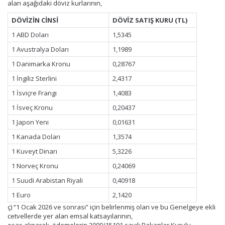
alan aşağıdaki döviz kurlarının,
DÖVİZİN CİNSİ
DÖVİZ SATIŞ KURU (TL)
1 ABD Doları
1,5345
1 Avustralya Doları
1,1989
1 Danimarka Kronu
0,28767
1 İngiliz Sterlini
2,4317
1 İsviçre Frangı
1,4083
1 İsveç Kronu
0,20437
1 Japon Yeni
0,01631
1 Kanada Doları
1,3574
1 Kuveyt Dinarı
5,3226
1 Norveç Kronu
0,24069
1 Suudi Arabistan Riyali
0,40918
1 Euro
2,1420
ç) “1 Ocak 2026 ve sonrası” için belirlenmiş olan ve bu Genelgeye ekli
cetvellerde yer alan emsal katsayılarının,