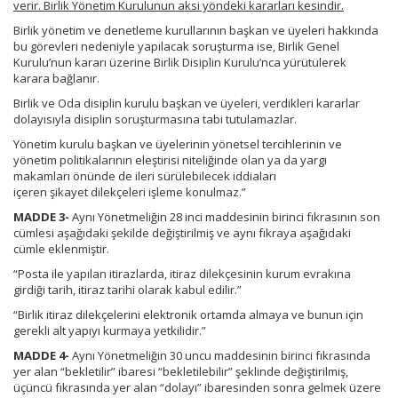
verir. Birlik Yönetim Kurulunun aksi yöndeki kararları kesindir.
Birlik yönetim ve denetleme kurullarının başkan ve üyeleri hakkında
bu görevleri nedeniyle yapılacak soruşturma ise, Birlik Genel
Kurulu’nun kararı üzerine Birlik Disiplin Kurulu’nca yürütülerek
karara bağlanır.
Birlik ve Oda disiplin kurulu başkan ve üyeleri, verdikleri kararlar
dolayısıyla disiplin soruşturmasına tabi tutulamazlar.
Yönetim kurulu başkan ve üyelerinin yönetsel tercihlerinin ve
yönetim politikalarının eleştirisi niteliğinde olan ya da yargı
makamları önünde de ileri sürülebilecek iddiaları
içeren şikayet dilekçeleri işleme konulmaz.”
MADDE 3-
Aynı Yönetmeliğin 28 inci maddesinin birinci fıkrasının son
cümlesi aşağıdaki şekilde değiştirilmiş ve aynı fıkraya aşağıdaki
cümle eklenmiştir.
“Posta ile yapılan itirazlarda, itiraz dilekçesinin kurum evrakına
girdiği tarih, itiraz tarihi olarak kabul edilir.”
“Birlik itiraz dilekçelerini elektronik ortamda almaya ve bunun için
gerekli alt yapıyı kurmaya yetkilidir.”
MADDE 4-
Aynı Yönetmeliğin 30 uncu maddesinin birinci fıkrasında
yer alan “bekletilir” ibaresi “bekletilebilir” şeklinde değiştirilmiş,
üçüncü fıkrasında yer alan “dolayı” ibaresinden sonra gelmek üzere