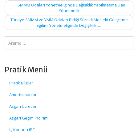
Post
←
SMMM Odaları Yönetmeliğinde Değişiklik Yapılmasına Dair
Yönetmelik
navigation
Türkiye SMMM ve YMM Odaları Birliği Sürekli Mesleki Geliştirme
Eğitimi Yönetmeliğinde Değişiklik
→
Pratik Menü
Pratik Bilgiler
Amortismanlar
Asgari Ücretler
Asgari Geçim İndirimi
İş Kanunu IPC