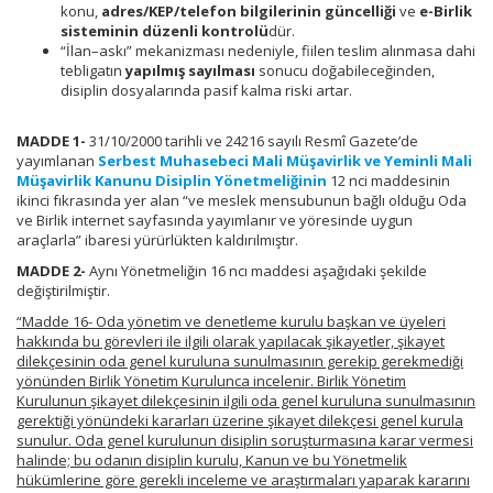
konu,
adres/KEP/telefon bilgilerinin güncelliği
ve
e-Birlik
sisteminin düzenli kontrolü
dür.
“İlan–askı” mekanizması nedeniyle, fiilen teslim alınmasa dahi
tebligatın
yapılmış sayılması
sonucu doğabileceğinden,
disiplin dosyalarında pasif kalma riski artar.
MADDE 1-
31/10/2000 tarihli ve 24216 sayılı Resmî Gazete’de
yayımlanan
Serbest Muhasebeci Mali Müşavirlik ve Yeminli Mali
Müşavirlik Kanunu Disiplin Yönetmeliğinin
12 nci maddesinin
ikinci fıkrasında yer alan “ve meslek mensubunun bağlı olduğu Oda
ve Birlik internet sayfasında yayımlanır ve yöresinde uygun
araçlarla” ibaresi yürürlükten kaldırılmıştır.
MADDE 2-
Aynı Yönetmeliğin 16 ncı maddesi aşağıdaki şekilde
değiştirilmiştir.
“Madde 16- Oda yönetim ve denetleme kurulu başkan ve üyeleri
hakkında bu görevleri ile ilgili olarak yapılacak şikayetler, şikayet
dilekçesinin oda genel kuruluna sunulmasının gerekip gerekmediği
yönünden Birlik Yönetim Kurulunca incelenir. Birlik Yönetim
Kurulunun şikayet dilekçesinin ilgili oda genel kuruluna sunulmasının
gerektiği yönündeki kararları üzerine şikayet dilekçesi genel kurula
sunulur. Oda genel kurulunun disiplin soruşturmasına karar vermesi
halinde; bu odanın disiplin kurulu, Kanun ve bu Yönetmelik
hükümlerine göre gerekli inceleme ve araştırmaları yaparak kararını