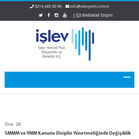
0216 465 00 96
info@islevymm.com.tr
|
WebMail Erişim
Oca
26
SMMM
yorumlar kapalı
ve
SMMM ve YMM Kanunu Disiplin Yönetmeliğinde Değişiklik
YMM