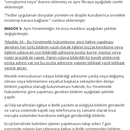
“soruşturma veya” ibaresi eklenmiş ve aynı fıkraya aşağıdaki cümle
eklenmiştir.
“Tedbir uygulanan dosyalar yönetim ve disiplin kurullarınca öncelikle
incelenip karara bağlanır.” cümlesi eklenmiştir.
MADDE 5-
Aynı Yönetmeliğin 34 üncü maddesi aşağıdaki şekilde
değiştirilmiştir.
“Madde 34 – Bu Yönetmelik hükümlerine göre ilgiliye yapılması
gereken her türlü bildirim yazılı olarak ilgilinin bizzat kendisine veya
ilgilinin odaya en son bildirdiği adresine posta, kurye, memur veya
noter aracılığı ile yapılır. İlginin odaya bildirdiği bir kayıtlı elektronik
posta adresi var ise bu posta adresine yapılan tebligat yazılı tebligat
yerine geçer.
Meslek mensubunun odaya bildirdiği adresinin yanlış veya değişmiş
olması veya bilinmemesi veyahut başkaca sebeplerden dolayı
bildirim yapılma olanağı bulunmaması halinde, bu Yönetmelik
hükümlerine göre yapılması gereken bildirim aşağıdaki şekilde
yapılır.
a) Oda tarafından ilgiliye e-Birlik yazılımı aracılığıyla bildirim gönderilir
ve varsa sistemde kayıtlı cep telefonuna eş zamanlı olarak kısa
mesajla sistemden kendisine tebligat gönderildiği bildirilir.
b) (a) bendinde belirtilen işlemin yapılmasını takip eden 7 gün
içerisinde odanın ilan tahtasına ilgiliye e-Birlik sisteminden bildirim