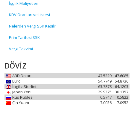
İşçilik Maliyetleri
KDV Oranları ve Listesi
Nelerden Vergi SSK Kesilir
Prim Tarifesi SSK
Vergi Takvimi
DÖVİZ
ABD Doları
47.5229
47.6085
Euro
54.7749
54.8736
İngiliz Sterlini
63.7878
64.1203
Japon Yeni
29.9375
30.1357
Rus Rublesi
0.5747
0.5822
Çin Yuanı
7.0036
7.0952