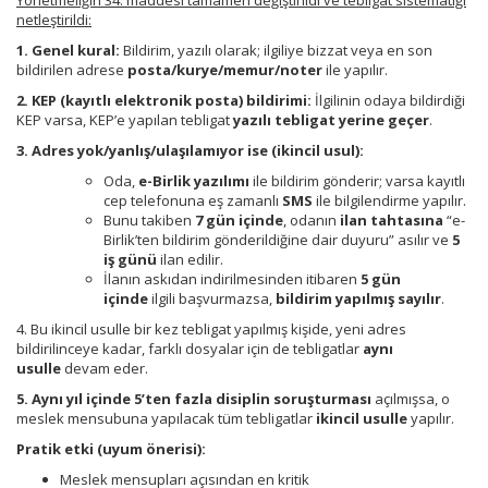
Yönetmeliğin 34. maddesi tamamen değiştirildi ve tebligat sistematiği
netleştirildi:
1. Genel kural:
Bildirim, yazılı olarak; ilgiliye bizzat veya en son
bildirilen adrese
posta/kurye/memur/noter
ile yapılır.
2. KEP (kayıtlı elektronik posta) bildirimi:
İlgilinin odaya bildirdiği
KEP varsa, KEP’e yapılan tebligat
yazılı tebligat yerine geçer
.
3. Adres yok/yanlış/ulaşılamıyor ise (ikincil usul):
Oda,
e-Birlik yazılımı
ile bildirim gönderir; varsa kayıtlı
cep telefonuna eş zamanlı
SMS
ile bilgilendirme yapılır.
Bunu takiben
7 gün içinde
, odanın
ilan tahtasına
“e-
Birlik’ten bildirim gönderildiğine dair duyuru” asılır ve
5
iş günü
ilan edilir.
İlanın askıdan indirilmesinden itibaren
5 gün
içinde
ilgili başvurmazsa,
bildirim yapılmış sayılır
.
4. Bu ikincil usulle bir kez tebligat yapılmış kişide, yeni adres
bildirilinceye kadar, farklı dosyalar için de tebligatlar
aynı
usulle
devam eder.
5. Aynı yıl içinde 5’ten fazla disiplin soruşturması
açılmışsa, o
meslek mensubuna yapılacak tüm tebligatlar
ikincil usulle
yapılır.
Pratik etki (uyum önerisi):
Meslek mensupları açısından en kritik