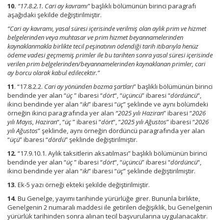
10.
“17.8.2.1. Cari ay kavramı”
başlıklı bölümünün birinci paragrafı
aşağıdaki şekilde değiştirilmiştir.
“Cari ay kavramı, yasal süresi içerisinde verilmiş olan aylık prim ve hizmet
belgelerinden veya muhtasar ve prim hizmet beyannamelerinden
kaynaklanmakla birlikte tecil peşinatının ödendiği tarih itibarıyla henüz
ödeme vadesi geçmemiş primler ile bu tarihten sonra yasal süresi içerisinde
verilen prim belgelerinden/beyannamelerinden kaynaklanan primler, cari
ay borcu olarak kabul edilecektir.”
11
. “17.8.2.2.
Cari ay yönünden bozma şartları
” başlıklı bölümünün birinci
bendinde yer alan “
üç
” ibaresi “
dört
“, “
üçüncü
” ibaresi “
dördüncü
“,
ikinci bendinde yer alan “
iki
” ibaresi “
üç
” şeklinde ve aynı bölümdeki
örneğin ikinci paragrafında yer alan
“2025 yılı Haziran
” ibaresi “
2026
yılı Mayıs, Haziran
“, “
üç
” ibaresi “
dört
“, “
2025 yılı Ağustos
” ibaresi “
2026
yılı Ağustos
” şeklinde, aynı örneğin dördüncü paragrafında yer alan
“
üçü
” ibaresi “
dördü
” şeklinde değiştirilmiştir.
12.
“17.9.10.1. Aylık taksitlerin aksatılması” başlıklı bölümünün birinci
bendinde yer alan “
üç
” ibaresi “
dört
“, “
üçüncü
” ibaresi “
dördüncü
“,
ikinci bendinde yer alan “
iki
” ibaresi “
üç
” şeklinde değiştirilmiştir.
13.
Ek-5 yazı örneği ekteki şekilde değiştirilmiştir.
14.
Bu Genelge, yayımı tarihinde yürürlüğe girer. Bununla birlikte,
Genelgenin 2 numaralı maddesi ile getirilen değişiklik, bu Genelgenin
yürürlük tarihinden sonra alınan tecil başvurularına uygulanacaktır.