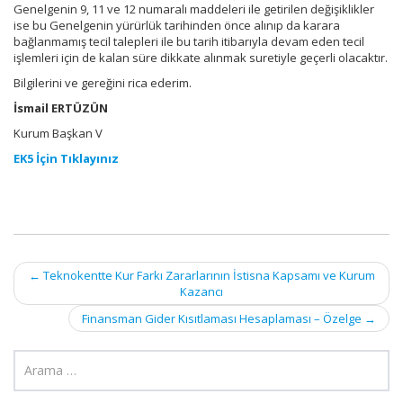
Genelgenin 9, 11 ve 12 numaralı maddeleri ile getirilen değişiklikler
ise bu Genelgenin yürürlük tarihinden önce alınıp da karara
bağlanmamış tecil talepleri ile bu tarih itibarıyla devam eden tecil
işlemleri için de kalan süre dikkate alınmak suretiyle geçerli olacaktır.
Bilgilerini ve gereğini rica ederim.
İsmail ERTÜZÜN
Kurum Başkan V
EK5 İçin Tıklayınız
Post
←
Teknokentte Kur Farkı Zararlarının İstisna Kapsamı ve Kurum
Kazancı
navigation
Finansman Gider Kısıtlaması Hesaplaması – Özelge
→