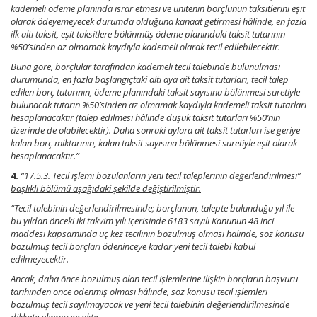
kademeli ödeme planında ısrar etmesi ve ünitenin borçlunun taksitlerini eşit
olarak ödeyemeyecek durumda olduğuna kanaat getirmesi hâlinde, en fazla
ilk altı taksit, eşit taksitlere bölünmüş ödeme planındaki taksit tutarının
%50’sinden az olmamak kaydıyla kademeli olarak tecil edilebilecektir.
Buna göre, borçlular tarafından kademeli tecil talebinde bulunulması
durumunda, en fazla başlangıçtaki altı aya ait taksit tutarları, tecil talep
edilen borç tutarının, ödeme planındaki taksit sayısına bölünmesi suretiyle
bulunacak tutarın %50’sinden az olmamak kaydıyla kademeli taksit tutarları
hesaplanacaktır (talep edilmesi hâlinde düşük taksit tutarları %50’nin
üzerinde de olabilecektir). Daha sonraki aylara ait taksit tutarları ise geriye
kalan borç miktarının, kalan taksit sayısına bölünmesi suretiyle eşit olarak
hesaplanacaktır.”
4.
“17.5.3. Tecil işlemi bozulanların yeni tecil taleplerinin değerlendirilmesi”
başlıklı bölümü aşağıdaki şekilde değiştirilmiştir.
“Tecil talebinin değerlendirilmesinde; borçlunun, talepte bulunduğu yıl ile
bu yıldan önceki iki takvim yılı içerisinde 6183 sayılı Kanunun 48 inci
maddesi kapsamında üç kez tecilinin bozulmuş olması halinde, söz konusu
bozulmuş tecil borçları ödeninceye kadar yeni tecil talebi kabul
edilmeyecektir.
Ancak, daha önce bozulmuş olan tecil işlemlerine ilişkin borçların başvuru
tarihinden önce ödenmiş olması hâlinde, söz konusu tecil işlemleri
bozulmuş tecil sayılmayacak ve yeni tecil talebinin değerlendirilmesinde