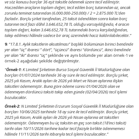
ve söz konusu borçlar 36 eşit taksitle ödenmek üzere tecil edilmiştir.
Haczedilen araçların toplam değeri, tecil edilen borç tutarından az, ancak
zorunlu teminat tutarından (6.000.000-250.000) / 2 = 2.875.000 TL’den
fazladır. Borçlu şirket tarafından, 25 taksit ödendikten sonra kalan borç
tutarının tecil faizi dâhil 3.646.652,78 TL olduğu varsayıldığında, 4 aracın
toplam değeri, kalan 3.646.652,78 TL tutarındaki borcu karşıladığından,
talep edilmesi hâlinde sadece bir araç üzerindeki haciz kaldırılabilecektir.”
9
.
“17.8.1. Aylık taksitlerin aksatılması” başlıklı bölümünün birinci bendinde
yer alan “üç” ibaresi ” dört”, “üçüncü” ibaresi “dördüncü”, ikinci bendinde
yer alan “iki” ibaresi “üç”
şeklinde ve aynı bölümde yer alan örnek-1 ve
örnek-2 aşağıdaki şekilde değiştirilmiştir.
“
Örnek-1
: K Limited Şirketinin Bursa Sosyal Güvenlik İl Müdürlüğüne olan
borçları 01/07/2024 tarihinde 36 ay süre ile tecil edilmiştir. Borçlu şirket,
2025 yılı Kasım, Aralık ayları ile 2026 yılı Mart ve Nisan aylarına ilişkin
taksitleri ödememiştir. Buna göre ödeme süresi 01/04/2026 olan ve
ödenmeyen dördüncü taksiti takip eden günde (02/04/2026) tecil işlemi
bozulacaktır.
Örnek-2
: N Limited Şirketinin Erzurum Sosyal Güvenlik İl Müdürlüğüne olan
borçları 10/06/2025 tarihinde 18 ay süre ile tecil edilmiştir. Borçlu şirket,
2025 yılı Kasım, Aralık ayları ile 2026 yılı Nisan aylarına ait taksitleri
ödememiştir. Ödenmeyen bu üç taksitin en geç son taksit (18’inci taksit)
tarihi olan 10/11/2026 tarihine kadar tecil faiziyle birlikte ödenmemesi
hâlinde 11/11/2026 tarihi itibarıyla tecil işlemi bozulacaktır.”