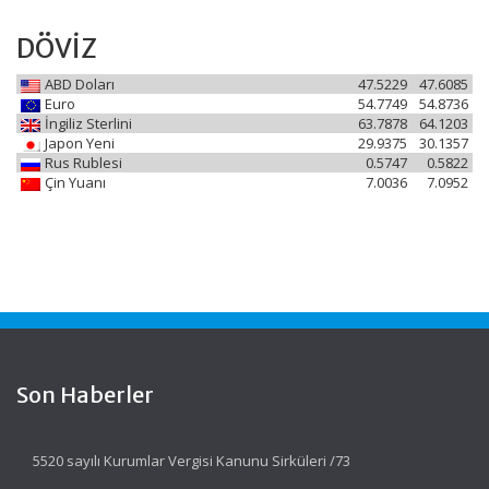
DÖVİZ
ABD Doları
47.5229
47.6085
Euro
54.7749
54.8736
İngiliz Sterlini
63.7878
64.1203
Japon Yeni
29.9375
30.1357
Rus Rublesi
0.5747
0.5822
Çin Yuanı
7.0036
7.0952
Son Haberler
5520 sayılı Kurumlar Vergisi Kanunu Sirküleri /73