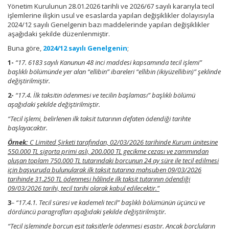
Yönetim Kurulunun 28.01.2026 tarihli ve 2026/67 sayılı kararıyla tecil
işlemlerine ilişkin usul ve esaslarda yapılan değişiklikler dolayısıyla
2024/12 sayılı Genelgenin bazı maddelerinde yapılan değişiklikler
aşağıdaki şekilde düzenlenmiştir.
Buna göre,
2024/12 sayılı Genelgenin
;
1-
“17. 6183 sayılı Kanunun 48 inci maddesi kapsamında tecil işlemi”
başlıklı bölümünde yer alan “ellibin” ibareleri “ellibin (ikiyüzellibin)” şeklinde
değiştirilmiştir.
2-
“17.4. İlk taksitin ödenmesi ve tecilin başlaması” başlıklı bölümü
aşağıdaki şekilde değiştirilmiştir.
“Tecil işlemi, belirlenen ilk taksit tutarının defaten ödendiği tarihte
başlayacaktır.
Örnek:
C Limited Şirketi tarafından, 02/03/2026 tarihinde Kurum ünitesine
550.000 TL sigorta primi aslı, 200.000 TL gecikme cezası ve zammından
oluşan toplam 750.000 TL tutarındaki borcunun 24 ay süre ile tecil edilmesi
için başvuruda bulunularak ilk taksit tutarına mahsuben 09/03/2026
tarihinde 31.250 TL ödenmesi hâlinde ilk taksit tutarının ödendiği
09/03/2026 tarihi, tecil tarihi olarak kabul edilecektir.”
3
– “17.4.1. Tecil süresi ve kademeli tecil” başlıklı bölümünün üçüncü ve
dördüncü paragrafları aşağıdaki şekilde değiştirilmiştir.
“Tecil işleminde borcun eşit taksitlerle ödenmesi esastır. Ancak borçluların