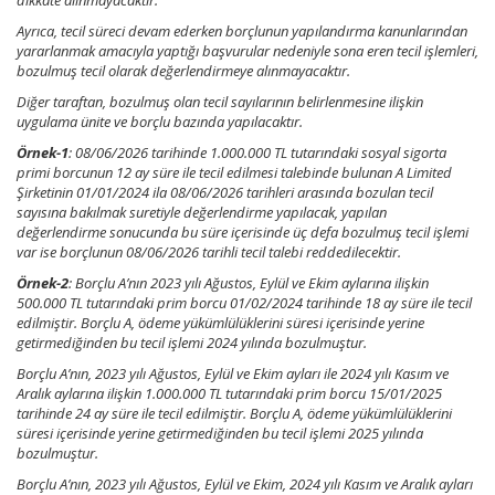
dikkate alınmayacaktır.
Ayrıca, tecil süreci devam ederken borçlunun yapılandırma kanunlarından
yararlanmak amacıyla yaptığı başvurular nedeniyle sona eren tecil işlemleri,
bozulmuş tecil olarak değerlendirmeye alınmayacaktır.
Diğer taraftan, bozulmuş olan tecil sayılarının belirlenmesine ilişkin
uygulama ünite ve borçlu bazında yapılacaktır.
Örnek-1
: 08/06/2026 tarihinde 1.000.000 TL tutarındaki sosyal sigorta
primi borcunun 12 ay süre ile tecil edilmesi talebinde bulunan A Limited
Şirketinin 01/01/2024 ila 08/06/2026 tarihleri arasında bozulan tecil
sayısına bakılmak suretiyle değerlendirme yapılacak, yapılan
değerlendirme sonucunda bu süre içerisinde üç defa bozulmuş tecil işlemi
var ise borçlunun 08/06/2026 tarihli tecil talebi reddedilecektir.
Örnek-2
: Borçlu A’nın 2023 yılı Ağustos, Eylül ve Ekim aylarına ilişkin
500.000 TL tutarındaki prim borcu 01/02/2024 tarihinde 18 ay süre ile tecil
edilmiştir. Borçlu A, ödeme yükümlülüklerini süresi içerisinde yerine
getirmediğinden bu tecil işlemi 2024 yılında bozulmuştur.
Borçlu A’nın, 2023 yılı Ağustos, Eylül ve Ekim ayları ile 2024 yılı Kasım ve
Aralık aylarına ilişkin 1.000.000 TL tutarındaki prim borcu 15/01/2025
tarihinde 24 ay süre ile tecil edilmiştir. Borçlu A, ödeme yükümlülüklerini
süresi içerisinde yerine getirmediğinden bu tecil işlemi 2025 yılında
bozulmuştur.
Borçlu A’nın, 2023 yılı Ağustos, Eylül ve Ekim, 2024 yılı Kasım ve Aralık ayları