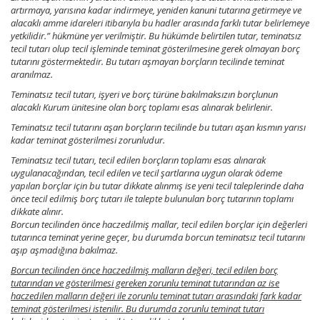
artırmaya, yarısına kadar indirmeye, yeniden kanuni tutarına getirmeye ve
alacaklı amme idareleri itibarıyla bu hadler arasında farklı tutar belirlemeye
yetkilidir.” hükmüne yer verilmiştir. Bu hükümde belirtilen tutar, teminatsız
tecil tutarı olup tecil işleminde teminat gösterilmesine gerek olmayan borç
tutarını göstermektedir. Bu tutarı aşmayan borçların tecilinde teminat
aranılmaz.
Teminatsız tecil tutarı, işyeri ve borç türüne bakılmaksızın borçlunun
alacaklı Kurum ünitesine olan borç toplamı esas alınarak belirlenir.
Teminatsız tecil tutarını aşan borçların tecilinde bu tutarı aşan kısmın yarısı
kadar teminat gösterilmesi zorunludur.
Teminatsız tecil tutarı, tecil edilen borçların toplamı esas alınarak
uygulanacağından, tecil edilen ve tecil şartlarına uygun olarak ödeme
yapılan borçlar için bu tutar dikkate alınmış ise yeni tecil taleplerinde daha
önce tecil edilmiş borç tutarı ile talepte bulunulan borç tutarının toplamı
dikkate alınır.
Borcun tecilinden önce haczedilmiş mallar, tecil edilen borçlar için değerleri
tutarınca teminat yerine geçer, bu durumda borcun teminatsız tecil tutarını
aşıp aşmadığına bakılmaz.
Borcun tecilinden önce haczedilmiş malların değeri, tecil edilen borç
tutarından ve gösterilmesi gereken zorunlu teminat tutarından az ise
haczedilen malların değeri ile zorunlu teminat tutarı arasındaki fark kadar
teminat gösterilmesi istenilir. Bu durumda zorunlu teminat tutarı