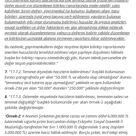
Tecil işleminde Kurum alacağına karşılık teminat olarak gösterilen malların
değer tespiti için düzenlenen bilirkişi raporlarında malın niteliği, satış
kabiliyeti, birim değeri, gayrimenkul ise konumu, kullanım alanı, tapu
bilgileri, üzerinde işgal veya tapuya şerh edilmemiş yapıların bulunup
bulunmadığı gibi imar durumunu belirleyici hususlar ile piyasa analizleri,
inşaat özellikleri ve diğer faktörlerin yer alıp almadığına dikkat edilecek,
ayrıntılı olarak düzenlenmemiş yalnızca değerini belirtir şekilde düzenlenen
ve bilirkişinin uzmanlık alanına girmeyen raporlara itibar edilmeyecektir.
Bu nedenle, gayrimenkullerin değer tespitine ilişkin bilirkişi raporlarında
önerilen hususlarda tereddüt edilmesi veya şüpheye düşülmesi hâlinde
başka bir bilirkişi raporu istenebileceği gibi, Kurum teknik personeline de
değer tespiti yaptırılabilecektir.”
7.
“17.7.2. Teminat dışındaki hacizlerin kaldırılması” başlıklı bölümünün
birinci paragrafında yer alan “50.000 TL ve altında olup olmadığına” ibaresi
“teminatsız tecil tutarını aşıp aşmadığına” şeklinde ve aynı bölümdeki
örnek-2’de yer alan “50.000” ibareleri “250.000” şeklinde değiştirilmiştir.
8.
“17.7.3. Ödemeler nispetinde hacizlerin kaldırılması, teminatın iadesi ve
teminat değişikliği”
başlıklı bölümünde yer alan örnek-2 aşağıdaki
şekilde değiştirilmiştir.
“
Örnek-2
: K Anonim Şirketinin gecikme cezası ve zammı dâhil 6.000.000 TL
tutarındaki sigorta primi borcundan dolayı Eskişehir Sosyal Güvenlik İl
Müdürlüğü tarafından her biri 1.000.000 TL değerindeki 5 araç (toplam
5.000.000 TL) üzerine haciz tatbik edilmiştir. Borçlu şirket, tecil talep etmiş