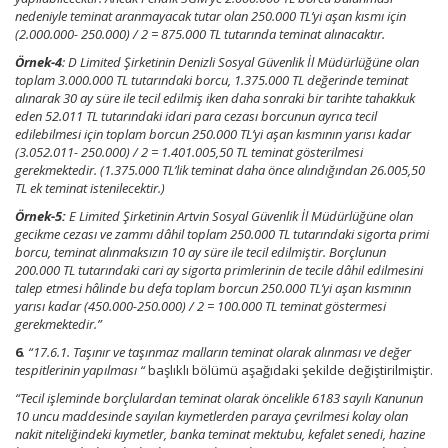
nedeniyle teminat aranmayacak tutar olan 250.000 TL’yi aşan kısmı için
(2.000.000- 250.000) / 2 = 875.000 TL tutarında teminat alınacaktır.
Örnek-4
: D Limited Şirketinin Denizli Sosyal Güvenlik İl Müdürlüğüne olan
toplam 3.000.000 TL tutarındaki borcu, 1.375.000 TL değerinde teminat
alınarak 30 ay süre ile tecil edilmiş iken daha sonraki bir tarihte tahakkuk
eden 52.011 TL tutarındaki idari para cezası borcunun ayrıca tecil
edilebilmesi için toplam borcun 250.000 TL’yi aşan kısmının yarısı kadar
(3.052.011- 250.000) / 2 = 1.401.005,50 TL teminat gösterilmesi
gerekmektedir. (1.375.000 TL’lik teminat daha önce alındığından 26.005,50
TL ek teminat istenilecektir.)
Örnek-5:
E Limited Şirketinin Artvin Sosyal Güvenlik İl Müdürlüğüne olan
gecikme cezası ve zammı dâhil toplam 250.000 TL tutarındaki sigorta primi
borcu, teminat alınmaksızın 10 ay süre ile tecil edilmiştir. Borçlunun
200.000 TL tutarındaki cari ay sigorta primlerinin de tecile dâhil edilmesini
talep etmesi hâlinde bu defa toplam borcun 250.000 TL’yi aşan kısmının
yarısı kadar (450.000-250.000) / 2 = 100.000 TL teminat göstermesi
gerekmektedir.”
6
. “17.6.1. Taşınır ve taşınmaz malların teminat olarak alınması ve değer
tespitlerinin yapılması “
başlıklı bölümü aşağıdaki şekilde değiştirilmiştir.
“Tecil işleminde borçlulardan teminat olarak öncelikle 6183 sayılı Kanunun
10 uncu maddesinde sayılan kıymetlerden paraya çevrilmesi kolay olan
nakit niteliğindeki kıymetler, banka teminat mektubu, kefalet senedi, hazine