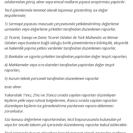
odalarından görüş alınır veya emsal malların piyasa araştırması yaptırılır.
Tecil işlemlerinde teminat olarak taşınmaz gösterilmiş ise değer
tespitlerinde;
1) Sermaye piyasası mevzuatı çerçevesinde yetkilendirilmiş değerleme
uzmanları veya değerleme şirketleri tarafından düzenlenen raporlar,
2) Ticaret, Sanayi ve Deniz Ticaret Odaları ile Türk Mühendis ve Mimar
Odaları veya bunların bağlı olduğu birlik yönetimlerince bilirkişilik, eksperlik
ve hakemlik yapma yetkisi verilenler tarafından düzenlenen raporlar,
3) Bankalar ve sigorta şirketleri tarafından yaptırılan değer tespit raporları,
4) Mahkemeler veya icra daireleri tarafından yaptırılan değer tespit
raporları,
5) Kurum teknik personeli tarafından düzenlenen raporlar
esas alınır.
Yukarıdaki 1’inci, 2’nci ve 3’üncü sırada sayılan raporları düzenleyen
kişilerin yetki veya ruhsat belgelerinin, 4’üncü sırada sayılan raporları
düzenleyen kişilerin ise görevlendirme yazılarının rapora eklenmesi
zorunludur.
Söz konusu değerleme raporlarından, tecil başvurusunda bulunulan yıl
veya bir önceki takvim yılı içerisinde düzenlenmiş raporlar kabul edilecektir.