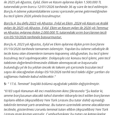
ile 2025 yılı Ağustos, Eylül, Ekim ve Kasım aylarına ilişkin 1.500.000 TL
tutarındaki prim borcu 12/01/2026 tarihinde 36 ay süre ile tecil edilmiştir.
Borçlu A ödeme yükümlülüklerini süresi içerisinde yerine getirmediğinden
bu tecil işlemi 2026 yılında bozulmuştur.
Borçlu A, bu defa 2023 yılı Ağustos, Eylül ve Ekim, 2024 yılı Kasım ve Aralık
ayları ile 2025 yılı Ağustos, Eylül, Ekim ve Kasım ayları ile 2026 yılı Temmuz
ve Ağustos aylarına ilişkin 2.000.000 TL tutarındaki prim borçlarının tecili
için 05/10/2026 tarihinde başvurmuştur.
Borçlu A, 2023 yılı Ağustos, Eylül ve Ekim aylarına ilişkin prim borçlarını
01/10/2026 tarihinde tamamen ödemiştir. Yapılan bu ödeme sebebiyle ilk
tecile konu olan dönemlerin tamamı kapanmış olduğundan, bu tecil işlemi
bozulmuş tecil sayılmayacaktır. Dolayısıyla söz konusu tecil işlemi, yeni tecil
talebinin değerlendirilmesinde dikkate alınmayacak ve başvuruda
bulunduğu yıl ile bu yıldan önceki iki takvim yılı içerisinde bozulan tecil
sayısı iki olacağından dolayı 05/10/2026 tarihli tecil talebi diğer şartları da
sağlaması halinde kabul edilecektir.”
5-
” 17.6. Teminat” başlıklı bölümü aşağıdaki şekilde değiştirilmiştir.
“6183 sayılı Kanunun 48 inci maddesinin ikinci fıkrasında “Şu kadar ki,
amme borçlusunun alacaklı tahsil daireleri itibarıyla tecil edilen borçlarının
toplamı ellibin (ikiyüzellibin) Yeni Türk Lirasını (bu tutar dahil) aşmadığı
takdirde teminat şartı aranılmaz. Bu tutarın üzerindeki amme alacaklarının
tecilinde, gösterilmesi zorunlu teminat tutarı ellibin (ikiyüzellibin) Yeni Türk
Lirasını aşan kısmın yarısıdır. Cumhurbaşkanı; bu tutarı on katına kadar