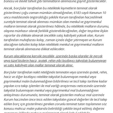
bonosu ve devlet tahvili gibi teminatların alınmasına gayret gösterilecektir.
Ancak, borçlular tarafından bu nitelikteki kıymetlerin teminat olarak
gösterilmesi çoğu zaman mümkün olmadığından, 6183 sayılı Kanunun 10
uncu maddesinde öngörüldüğü şekilde Kurum tarafından haczedilmek
suretiyle teminat olarak alınması mümkün olan menkul ve gayrimenkul
malların teminat olarak gösterilmesi hâlinde, bu nitelikteki malların durumu,
olayına münhasır olarak farklılık gösterebileceğinden, değer tespitine ilişkin
raporlar da dikkate alınarak öncelikle satış kabiliyeti yüksek olan, Kurum
tarafından muhafazası kolay, zaman içinde değer yitirmeyen ve Kurum
alacağının tahsilini kolay kılan nitelikteki menkul ve gayrimenkul malların
teminat olarak alınmasına dikkat edilecektir.
Kurum alacaklarına karşılık öncelikle, üzerinde başka idareler ile gerçek
veya tüzel kişilerin haciz, ipotek, rehin gibi kısıtlayıcı takyidatı bulunmayan
ve satış kabiliyeti olan mallar teminat olarak alınır.
Borçlular tarafından nakit niteliğinde teminatın veya üzerinde ipotek, rehin,
haciz ve diğer kısıtlayıcı nitelikte takyidat bulunmayan menkul veya
gayrimenkul malın bulunmadığının bildirilmesi ve tecil talep tarihine kadar
yapılan icra takip işlemleri ile mal varlığı araştırması neticesinde üzerinde
takyidat bulunmayan menkul veya gayrimenkul mal bulunmadığının
anlaşılması durumunda, teminat olarak gösterilen mahcuz mal üzerinde
Kurum haczinden önce tesis edilen takyidatın güncel değerleri ile tecil talep
edilen borç için gösterilmesi gereken zorunlu teminat tutarı toplamının söz
konusu mahcuz malın yukarıda belirtildiği şekilde tespit edilmiş değerini