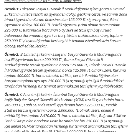
belirlenirken teminatsız tecil tutarı dikkate alınır.
Örnek-1
: Eskişehir Sosyal Güvenlik İl Müdürlüğünde işlem gören A Limited
Şirketinin ünitede tescilli iki işyerinden dolayı gecikme cezası ve zammı dâhil
birinci işyerinden Kurum ünitesine olan 125.000 TL sigorta primi, ikinci
işyerinden dolayı 100.000 TL işsizlik sigortası primi olmak üzere toplam
225.000 TL tutarındaki borcunun 6 ay süre ile tecili için başvuruda
bulunması durumunda, işyeri ve borç türüne bakılmaksızın borç toplamı
250.000 TL’yi aşmadığından herhangi bir teminat istenilmeksizin Kurum
alacağı tecil edilebilecektir.
Örnek-2:
B Limited Şirketinin Eskişehir Sosyal Güvenlik İl Müdürlüğünde
tescilli işyerlerinin borcu 200.000 TL, Bursa Sosyal Güvenlik İl
Müdürlüğünde tescilli işyerlerinin borcu 175.000 TL, Bilecik Sosyal Güvenlik
İl Müdürlüğünde tescilli işyerlerinin borcu 125.000 TL olmak üzere, Kuruma
toplam 500.000 TL borcu olmakla birlikte, her bir il müdürlüğüne olan
borçların toplamı ayrı ayrı 250.000 TL’yi aşmadığı için ilgili il müdürlükleri
tarafından herhangi bir teminat aranmaksızın tecil işlemi yapılabilecektir.
Örnek-3
: C Anonim Şirketinin, İstanbul Sosyal Güvenlik İl Müdürlüğüne
bağlı Bağcılar Sosyal Güvenlik Merkezinde (SGM) tescilli işyerlerinin borcu
245.000 TL, Fatih SGM’de tescilli işyerlerinin borcu 225.000 TL, Pendik
SGM’de tescilli işyerlerinin borcu 2.000.000 TL olmak üzere, anılan il
müdürlüğüne toplam 2.470.000 TL borcu olmakla birlikte, Bağcılar SGM ve
Fatih SGM’ye olan borçların ünite bazında her biri 250.000 TL’yi aşmadığı
için anılan SGM’ler tarafından herhangi bir teminat aranmaksızın tecil işlemi
yapılabilecektir. Ancak Pendik SGM’ye 2.000.000 TL borcu bulunması