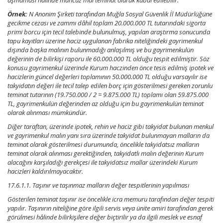
aşmaması hâlinde mahcuz mal teminat olarak kabul edilebilir.
Örnek:
N Anonim Şirketi tarafından Muğla Sosyal Güvenlik İl Müdürlüğüne
gecikme cezası ve zammı dâhil toplam 20.000.000 TL tutarındaki sigorta
primi borcu için tecil talebinde bulunulmuş, yapılan araştırma sonucunda
tapu kayıtları üzerine haciz uygulanan fabrika niteliğindeki gayrimenkul
dışında başka malının bulunmadığı anlaşılmış ve bu gayrimenkulün
değerinin de bilirkişi raporu ile 60.000.000 TL olduğu tespit edilmiştir. Söz
konusu gayrimenkul üzerinde Kurum haczinden önce tesis edilmiş ipotek ve
hacizlerin güncel değerleri toplamının 50.000.000 TL olduğu varsayılır ise
takyidatın değeri ile tecil talep edilen borç için gösterilmesi gereken zorunlu
teminat tutarının (19.750.000 / 2 = 9.875.000 TL) toplamı olan 59.875.000
TL, gayrimenkulün değerinden az olduğu için bu gayrimenkulün teminat
olarak alınması mümkündür.
Diğer taraftan, üzerinde ipotek, rehin ve haciz gibi takyidat bulunan menkul
ve gayrimenkul malın yanı sıra üzerinde takyidat bulunmayan malların da
teminat olarak gösterilmesi durumunda, öncelikle takyidatsız malların
teminat olarak alınması gerektiğinden, takyidatlı malın değerinin Kurum
alacağını karşıladığı gerekçesi ile takyidatsız mallar üzerindeki Kurum
hacizleri kaldırılmayacaktır.
17.6.1.1. Taşınır ve taşınmaz malların değer tespitlerinin yapılması
Gösterilen teminat taşınır ise öncelikle icra memuru tarafından değer tespiti
yapılır. Taşınırın niteliğine göre ilgili servis veya ünite amiri tarafından gerek
görülmesi hâlinde bilirkişilere değer biçtirilir ya da ilgili meslek ve esnaf