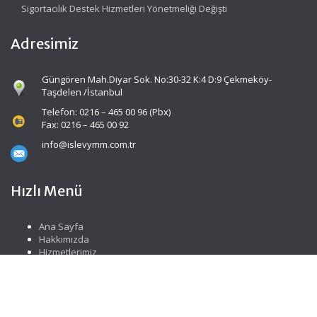
Sigortacılık Destek Hizmetleri Yönetmeliği Değişti
Adresimiz
Güngören Mah.Diyar Sok. No:30-32 K:4 D:9 Çekmeköy-
Taşdelen /İstanbul
Telefon: 0216 – 465 00 96 (Pbx)
Fax: 0216 – 465 00 92
info@islevymm.com.tr
Hızlı Menü
Ana Sayfa
Hakkımızda
Hizmetlerimiz
Güncel Mevzuat
İletişim
Sosyal Medya