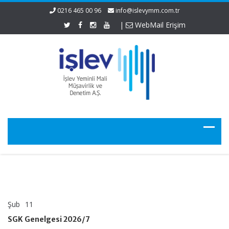
0216 465 00 96
info@islevymm.com.tr
|
WebMail Erişim
Şub
11
SGK
yorumlar kapalı
Genelgesi
SGK Genelgesi 2026/7
2026/7