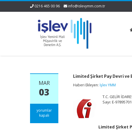
0216 465 00 96
info@islevymm.com.tr
Limited Şirket Pay Devri ve
MAR
Haberi Ekleyen:
İşlev YMM
03
T.C. GELİR İDARE
Sayı: E-97895701
Limited
yorumlar
Şirket
kapalı
Pay
Devri
Limited Şirket 
ve