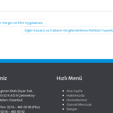
ir Vergisi ve KDV Uygulaması
Diğer Kazanç ve İratların Vergilendirilmesi Rehberi Yayım
miz
Hızlı Menü
gören Mah.Diyar Sok.
Ana Sayfa
30-32 K:4 D:9 Çekmeköy-
Hakkımızda
delen /İstanbul
Hizmetlerimiz
Güncel Mevzuat
fon: 0216 – 465 00 96 (Pbx)
İletişim
 0216 – 465 00 92