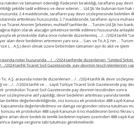
na nakden ve tamamen ödendiği ifadesinin bırakıldığı, tarafların pay devri
tildiği şekilde tadil edilmesi ve devir edenin … Ltd.Şti.’de bulunan tüm hak
 konusunda; 2.4 maddesinde, tarafların pay devri sözleşmesinde belirtilen il
i tutarında arttırılması hususunda; 2.7 maddesinde, tarafların ayrıca muha
 ve Ticaret Anonim Şirketinin, muhtelif tarihlerde … Turizm Ltd.Şti.’nin ban
ağına ilişkin olarak alacağın şirketinize temlik edilmesi hususunda anlaştıkl
layısıyla ek protokolde daha önce noterde düzenlenmiş …/…/2024 tarihli “Li
r alan devir bedelinin artırımının yanı sıra … San. ve Tic.A.Ş.’nin … Turizm
tinize (… A.Ş.) devri olmak üzere birbirinden tamamen ayrı iki akit ve işlem
.Ş. arasında noter huzurunda …/…/2024 tarihinde düzenlenen “Limited Şirket
/2024 tarihli Ticaret Sicil Gazetesinde pay devrinin tescil işlemlerinin yap
ve Tic. A.Ş. arasında noterde düzenlenen …/…/2024 tarihli ilk devir sözleşm
i ve …/…//2024 tarihli ve … sayılı Türkiye Ticaret Sicili Gazetesinde pay de
, ek protokolün Ticaret Sicil Gazetesinde pay devrinin tescilinden sonra
vir sözleşmesine atıf yapıldığı, devir bedelinin artırılması yanında temlik
ları birlikte değerlendirildiğinde, söz konusu ek protokolün 488 sayılı Kanu
krası kapsamında değerlendirilmesi ve damga vergisinden istisna tutulması 
onusu ek protokolün 488 sayılı Kanunun 6 ncı maddesinin birinci fıkrası 
göre artan devir bedeli ile temlik bedelinin toplamı üzerinden 488 sayılı Ka
uyarınca damga vergisine tabi tutulması gerekmektedir.