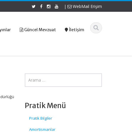
|
WebMail Erişim
yınlar
Güncel Mevzuat
İletişim
üdürlüğü
Pratik Menü
Pratik Bilgiler
Amortismanlar