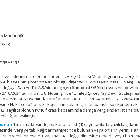
rup Müdürlüğü
602353
mga vergisi
unuz ve eklerinin incelenmesinden, … Vergi Dairesi Müdürlüğünün … vergi ki
 %50 hissesinin şirketinize ait olduğu, diğer %50 lik hissesinin ise … Vergi Da
olduğu,… San ve Tic. A.Ş.’nin adı geçen firmadaki %50’lik hissesinin devri ile i
da 2/10/2024 tarihinde … 8. Noterliğinde “Limited Şirket Pay Devri Sözleşmes
 sözleşmesi kapsamında taraflar arasında …/…/2024 tarihli “…/…/2024 Tari
esine Ek Protokol” başlıklı kağıdın imzalandığından bahisle söz konusu ek
 (2) sayılı tablonun IV/16 fıkrası kapsamında damga vergisinden istisna ol
ildiği anlaşılmıştır.
ununun
1 inci maddesinde, bu Kanuna ekli (1) sayılı tabloda yazılı kağıtları
desinde, vergiye tabi kağıtlar mahiyetinde bulunan veya onların yerini ala
mlerinin yenilenmesine, uzatılmasına, değiştirilmesine devrine veya bozul