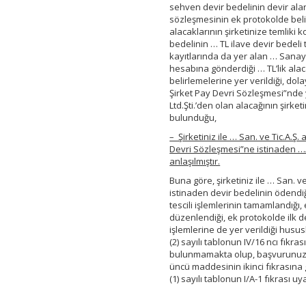
sehven devir bedelinin devir ala
sözleşmesinin ek protokolde belir
alacaklarının şirketinize temliki
bedelinin … TL ilave devir bedel
kayıtlarında da yer alan … Sanayi
hesabına gönderdiği … TL’lik alac
belirlemelerine yer verildiği, do
Şirket Pay Devri Sözleşmesi”nde ye
Ltd.Şti.’den olan alacağının şirke
bulunduğu,
– Şirketiniz ile … San. ve Tic.A
Devri Sözleşmesi”ne istinaden …/…
anlaşılmıştır.
Buna göre, şirketiniz ile … San. 
istinaden devir bedelinin ödendiğ
tescili işlemlerinin tamamlandığı
düzenlendiği, ek protokolde ilk de
işlemlerine de yer verildiği husus
(2) sayılı tablonun IV/16 ncı fı
bulunmamakta olup, başvurunuz k
üncü maddesinin ikinci fıkrasına 
(1) sayılı tablonun I/A-1 fıkrası 