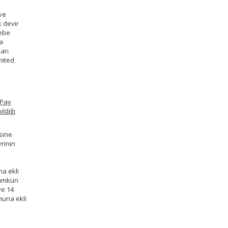
 ve
k devir
sebe
ka
arı
mited
 Pay
ıldığı
esine
vrinin
na ekli
mümkün
ve 14
nuna ekli