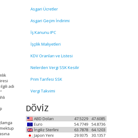
Asgari Ücretler
Asgari Geçim İndirimi
İş Kanunu IPC
İşçilik Maliyetleri
KDV Oranları ve Listesi
Nelerden Vergi SSK Kesilir
mlik
Prim Tarifesi SSK
iresi
lgili adı
Vergi Takvimi
i”
hli
DÖVİZ
up
ABD Doları
47.5229
47.6085
n damga
Euro
54.7749
54.8736
n mektup
İngiliz Sterlini
63.7878
64.1203
masına
Japon Yeni
29.9375
30.1357