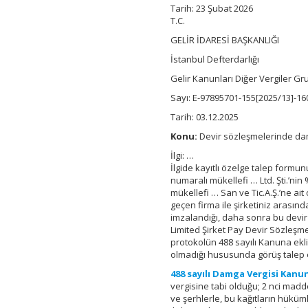
Ek
Tarih:
23 Şubat 2026
Protokollerinde
T.C.
Damga
GELİR İDARESİ BAŞKANLIĞI
Vergisi
Uygulaması
İstanbul Defterdarlığı
için
Gelir Kanunları Diğer Vergiler G
Sayı: E-97895701-155[2025/13]-1
Tarih: 03.12.2025
Konu:
Devir sözleşmelerinde da
İlgi: …
İlgide kayıtlı özelge talep form
numaralı mükellefi … Ltd. Şti.’nin
mükellefi … San ve Tic.A.Ş.’ne ait 
geçen firma ile şirketiniz arasın
imzalandığı, daha sonra bu devir
Limited Şirket Pay Devir Sözleşm
protokolün 488 sayılı Kanuna ekli
olmadığı hususunda görüş talep ed
488 sayılı Damga Vergisi Kan
vergisine tabi olduğu; 2 nci mad
ve şerhlerle, bu kağıtların hükü