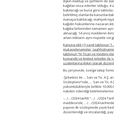
ilişkin mektup ve şerhlerin de d
kağıtları imza edenler olduğu; 4 
bakılacağı ve buna göre tabloda y
belirtilmiş olanlarda kanunlardak
manaya bakılacağı, mahiyeti tayin
kağıdın hükümlerine nazaran iktisa
kağıtta birbirinden tamamen ayrı 
alınacağı; 14 üncü maddenin ikinc
artan miktarın aynı nispette verg
Kanuna ekli (1) sayılı tablonun “I. 
mukavelenameler, taahhütnameler 
tablonun “IV-Ticari ve medeni işle
komandit ve limited şirketler ile 
uzatımlarına ilişkin olarak düzen
Bu çerçevede, özelge talep form
-Şirketiniz ile … San ve Tic. A.Ş
Sözleşmesi”nde, … San ve Tic. A.Ş.
yükümlülükleriyle birlikte 10.000.
nakden ödendiği belirlemelerine y
-…/…/2024 tarihli “…/…/2024 Tarihl
maddesinde, …/…/2024 tarihinde No
payının ilk sözleşmede yazılı bed
düzenlendiği ve imzalandığı, pay