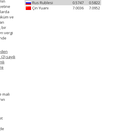
nin
Rus Rublesi
0.5747
0.5822
yetine
Çin Yuanı
7.0036
7.0952
nlarda
hüküm ve
lan
 bir
rı vergi
inde
 eden
2) sayılı
mlı
üre
e mali
ının
et
ede