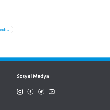
landı
→
Sosyal Medya