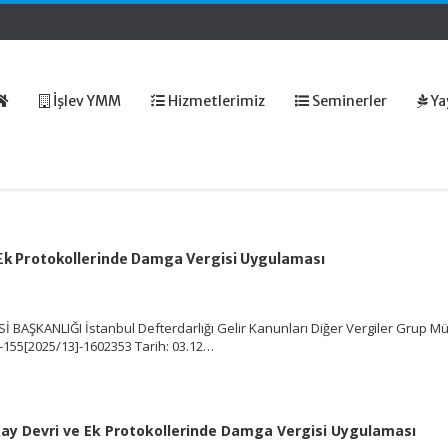
İşlev YMM
Hizmetlerimiz
Seminerler
Ya
 Ek Protokollerinde Damga Vergisi Uygulaması
Sİ BAŞKANLIĞI İstanbul Defterdarlığı Gelir Kanunları Diğer Vergiler Grup M
-155[2025/13]-1602353 Tarih: 03.12…
Pay Devri ve Ek Protokollerinde Damga Vergisi Uygulaması