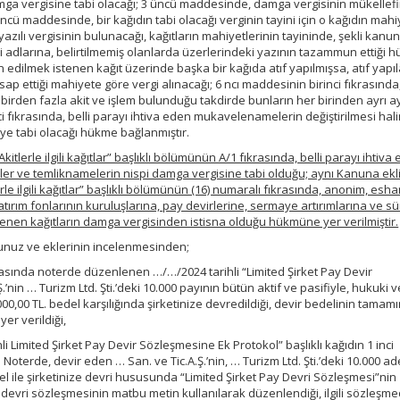
amga vergisine tabi olacağı; 3 üncü maddesinde, damga vergisinin mükellefi
üncü maddesinde, bir kağıdın tabi olacağı verginin tayini için o kağıdın mahi
azılı vergisinin bulunacağı, kağıtların mahiyetlerinin tayininde, şekli kanu
i adlarına, belirtilmemiş olanlarda üzerlerindeki yazının tazammun ettiği 
 edilmek istenen kağıt üzerinde başka bir kağıda atıf yapılmışsa, atıf yapı
p ettiği mahiyete göre vergi alınacağı; 6 ncı maddesinin birinci fıkrasında,
birden fazla akit ve işlem bulunduğu takdirde bunların her birinden ayrı ay
i fıkrasında, belli parayı ihtiva eden mukavelenamelerin değiştirilmesi hal
iye tabi olacağı hükme bağlanmıştır.
Akitlerle ilgili kağıtlar” başlıklı bölümünün A/1 fıkrasında, belli parayı ihtiva
ve temliknamelerin nispi damga vergisine tabi olduğu; aynı Kanuna ekli (
rle ilgili kağıtlar” başlıklı bölümünün (16) numaralı fıkrasında, anonim, esha
yatırım fonlarının kuruluşlarına, pay devirlerine, sermaye artırımlarına ve s
lenen kağıtların damga vergisinden istisna olduğu hükmüne yer verilmiştir.
unuz ve eklerinin incelenmesinden;
. arasında noterde düzenlenen …/…/2024 tarihli “Limited Şirket Pay Devir
’nin … Turizm Ltd. Şti.’deki 10.000 payının bütün aktif ve pasifiyle, hukuki v
000,00 TL. bedel karşılığında şirketinize devredildiği, devir bedelinin tamam
er verildiği,
i Limited Şirket Pay Devir Sözleşmesine Ek Protokol” başlıklı kağıdın 1 inci
terde, devir eden … San. ve Tic.A.Ş.’nin, … Turizm Ltd. Şti.’deki 10.000 ad
el ile şirketinize devri hususunda “Limited Şirket Pay Devri Sözleşmesi”nin
 devri sözleşmesinin matbu metin kullanılarak düzenlendiği, ilgili sözleşm