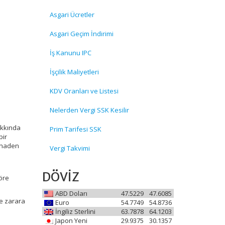
Asgari Ücretler
Asgari Geçim İndirimi
İş Kanunu IPC
İşçilik Maliyetleri
KDV Oranları ve Listesi
Nelerden Vergi SSK Kesilir
akkında
Prim Tarifesi SSK
bir
tinaden
Vergi Takvimi
DÖVİZ
öre
ABD Doları
47.5229
47.6085
le zarara
Euro
54.7749
54.8736
İngiliz Sterlini
63.7878
64.1203
Japon Yeni
29.9375
30.1357