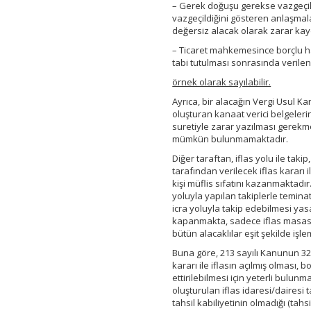
– Gerek doğuşu gerekse vazgeçilm
vazgeçildiğini gösteren anlaşmala
değersiz alacak olarak zarar kay
– Ticaret mahkemesince borçlu hak
tabi tutulması sonrasında verilen
örnek olarak sayılabilir.
Ayrıca, bir alacağın Vergi Usul
oluşturan kanaat verici belgelerin
suretiyle zarar yazılması gerekm
mümkün bulunmamaktadır.
Diğer taraftan, iflas yolu ile takip
tarafından verilecek iflas kararı il
kişi müflis sıfatını kazanmaktadır
yoluyla yapılan takiplerle temina
icra yoluyla takip edebilmesi ya
kapanmakta, sadece iflas masasına
bütün alacaklılar eşit şekilde işl
Buna göre, 213 sayılı Kanunun 3
kararı ile iflasın açılmış olması,
ettirilebilmesi için yeterli bulu
oluşturulan iflas idaresi/dairesi
tahsil kabiliyetinin olmadığı (tah