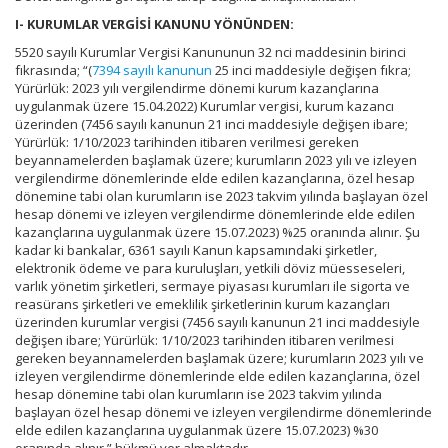
I- KURUMLAR VERGİSİ KANUNU YÖNÜNDEN:
5520 sayılı Kurumlar Vergisi Kanununun 32 nci maddesinin birinci
fıkrasında; “(
7394 sayılı kanunun
25 inci maddesiyle değişen fıkra;
Yürürlük: 2023 yılı vergilendirme dönemi kurum kazançlarına
uygulanmak üzere 15.04.2022) Kurumlar vergisi, kurum kazancı
üzerinden (7456 sayılı kanunun 21 inci maddesiyle değişen ibare;
Yürürlük: 1/10/2023 tarihinden itibaren verilmesi gereken
beyannamelerden başlamak üzere; kurumların 2023 yılı ve izleyen
vergilendirme dönemlerinde elde edilen kazançlarına, özel hesap
dönemine tabi olan kurumların ise 2023 takvim yılında başlayan özel
hesap dönemi ve izleyen vergilendirme dönemlerinde elde edilen
kazançlarına uygulanmak üzere 15.07.2023) %25 oranında alınır. Şu
kadar ki bankalar, 6361 sayılı Kanun kapsamındaki şirketler,
elektronik ödeme ve para kuruluşları, yetkili döviz müesseseleri,
varlık yönetim şirketleri, sermaye piyasası kurumları ile sigorta ve
reasürans şirketleri ve emeklilik şirketlerinin kurum kazançları
üzerinden kurumlar vergisi (7456 sayılı kanunun 21 inci maddesiyle
değişen ibare; Yürürlük: 1/10/2023 tarihinden itibaren verilmesi
gereken beyannamelerden başlamak üzere; kurumların 2023 yılı ve
izleyen vergilendirme dönemlerinde elde edilen kazançlarına, özel
hesap dönemine tabi olan kurumların ise 2023 takvim yılında
başlayan özel hesap dönemi ve izleyen vergilendirme dönemlerinde
elde edilen kazançlarına uygulanmak üzere 15.07.2023) %30