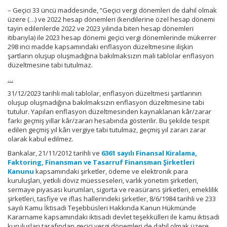
– Geçici 33 üncü maddesinde, “Geçici vergi dönemleri de dahil olmak
üzere (…) ve 2022 hesap dönemleri (kendilerine özel hesap dönemi
tayin edilenlerde 2022 ve 2023 yılında biten hesap dönemleri
itibarıyla) ile 2023 hesap dönemi geçici vergi dönemlerinde mükerrer
298 inci madde kapsamındaki enflasyon düzeltmesine ilişkin
şartların oluşup oluşmadığına bakılmaksızın mali tablolar enflasyon
düzeltmesine tabi tutulmaz.
…
31/12/2023 tarihli mali tablolar, enflasyon düzeltmesi şartlarının
oluşup oluşmadığına bakılmaksızın enflasyon düzeltmesine tabi
tutulur. Yapılan enflasyon düzeltmesinden kaynaklanan kâr/zarar
farkı geçmiş yıllar kâr/zararı hesabında gösterilir. Bu şekilde tespit
edilen geçmiş yıl kârı vergiye tabi tutulmaz, geçmiş yıl zararı zarar
olarak kabul edilmez.
Bankalar, 21/11/2012 tarihli ve
6361 sayılı Finansal Kiralama,
Faktoring, Finansman ve Tasarruf Finansman Şirketleri
Kanunu
kapsamındaki şirketler, ödeme ve elektronik para
kuruluşları, yetkili döviz müesseseleri, varlık yönetim şirketleri,
sermaye piyasası kurumları, sigorta ve reasürans şirketleri, emeklilik
şirketleri, tasfiye ve iflas hallerindeki şirketler, 8/6/1984 tarihli ve 233
sayılı Kamu İktisadi Teşebbüsleri Hakkında Kanun Hükmünde
Kararname kapsamındaki iktisadi devlet teşekkülleri ile kamu iktisadi
kuruluşları tarafından geçici vergi dönemleri de dahil olmak üzere