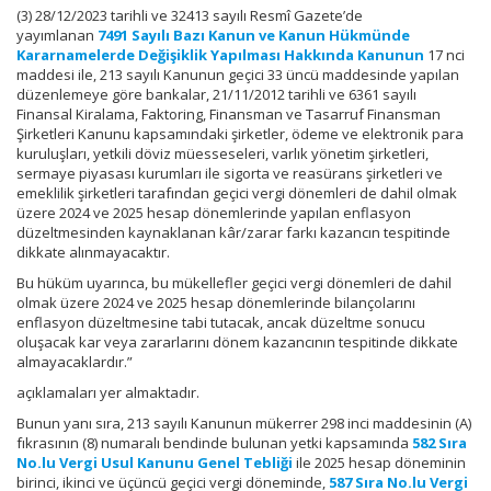
(3) 28/12/2023 tarihli ve 32413 sayılı Resmî Gazete’de
yayımlanan
7491 Sayılı Bazı Kanun ve Kanun Hükmünde
Kararnamelerde Değişiklik Yapılması Hakkında Kanunun
17 nci
maddesi ile, 213 sayılı Kanunun geçici 33 üncü maddesinde yapılan
düzenlemeye göre bankalar, 21/11/2012 tarihli ve 6361 sayılı
Finansal Kiralama, Faktoring, Finansman ve Tasarruf Finansman
Şirketleri Kanunu kapsamındaki şirketler, ödeme ve elektronik para
kuruluşları, yetkili döviz müesseseleri, varlık yönetim şirketleri,
sermaye piyasası kurumları ile sigorta ve reasürans şirketleri ve
emeklilik şirketleri tarafından geçici vergi dönemleri de dahil olmak
üzere 2024 ve 2025 hesap dönemlerinde yapılan enflasyon
düzeltmesinden kaynaklanan kâr/zarar farkı kazancın tespitinde
dikkate alınmayacaktır.
Bu hüküm uyarınca, bu mükellefler geçici vergi dönemleri de dahil
olmak üzere 2024 ve 2025 hesap dönemlerinde bilançolarını
enflasyon düzeltmesine tabi tutacak, ancak düzeltme sonucu
oluşacak kar veya zararlarını dönem kazancının tespitinde dikkate
almayacaklardır.”
açıklamaları yer almaktadır.
Bunun yanı sıra, 213 sayılı Kanunun mükerrer 298 inci maddesinin (A)
fıkrasının (8) numaralı bendinde bulunan yetki kapsamında
582 Sıra
No.lu Vergi Usul Kanunu Genel Tebliği
ile 2025 hesap döneminin
birinci, ikinci ve üçüncü geçici vergi döneminde,
587 Sıra No.lu Vergi