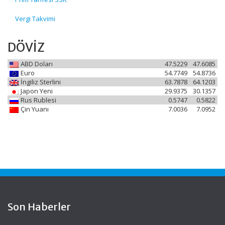
Vergi Takvimi
DÖVİZ
ABD Doları
47.5229
47.6085
Euro
54.7749
54.8736
İngiliz Sterlini
63.7878
64.1203
Japon Yeni
29.9375
30.1357
Rus Rublesi
0.5747
0.5822
Çin Yuanı
7.0036
7.0952
Son Haberler