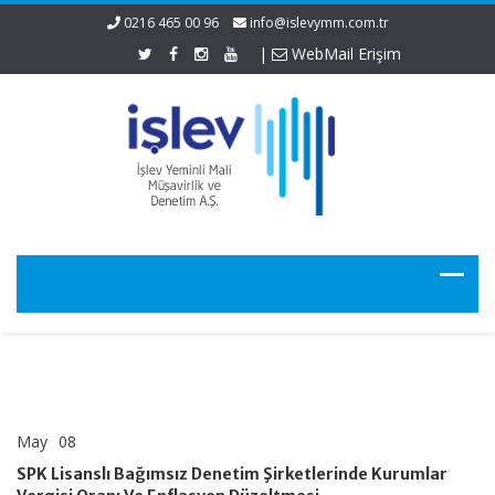
0216 465 00 96
info@islevymm.com.tr
|
WebMail Erişim
May
08
SPK
yorumlar kapalı
Lisanslı
SPK Lisanslı Bağımsız Denetim Şirketlerinde Kurumlar
Bağımsız