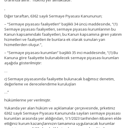
oranında alınır.” hükmü yer almaktadır.
Diğer taraftan, 6362 sayılı Sermaye Piyasası Kanununun;
– “Sermaye piyasası faaliyetleri” başlıklı 34 üncü maddesinde, “(1)
Sermaye piyasası faaliyetleri, sermaye piyasası kurumlarının bu
Kanun kapsamındaki faaliyetleri, bu Kanun kapsamına giren yatırım
hizmetleri ve faaliyetleri ile bunlara ek olarak sunulan yan
hizmetlerden oluşur.”,
– “Sermaye piyasası kurumları” başlıklı 35 inci maddesinde, “(1) Bu
Kanuna göre faaliyette bulunabilecek sermaye piyasası kurumları
aşağıda gösterilmiştir:
…
c) Sermaye piyasasında faaliyette bulunacak bağımsız denetim,
değerleme ve derecelendirme kuruluşları
…”
hükümlerine yer verilmiştir.
Yukarıda yer alan hüküm ve açıklamalar çerçevesinde, şirketiniz
6362 sayılı Sermaye Piyasası Kanununda sayılan sermaye piyasası
kurumları arasında yer aldığından, 1/1/2023 tarihinden itibaren elde
ettiğiniz kurum kazançlarınızın tamamına uygulanacak kurumlar