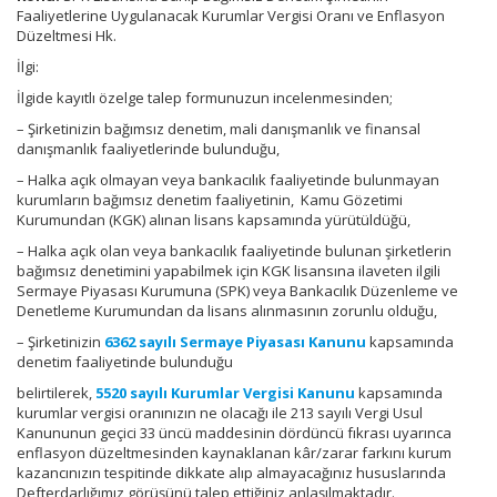
Faaliyetlerine Uygulanacak Kurumlar Vergisi Oranı ve Enflasyon
Düzeltmesi Hk.
İlgi:
İlgide kayıtlı özelge talep formunuzun incelenmesinden;
– Şirketinizin bağımsız denetim, mali danışmanlık ve finansal
danışmanlık faaliyetlerinde bulunduğu,
– Halka açık olmayan veya bankacılık faaliyetinde bulunmayan
kurumların bağımsız denetim faaliyetinin, Kamu Gözetimi
Kurumundan (KGK) alınan lisans kapsamında yürütüldüğü,
– Halka açık olan veya bankacılık faaliyetinde bulunan şirketlerin
bağımsız denetimini yapabilmek için KGK lisansına ilaveten ilgili
Sermaye Piyasası Kurumuna (SPK) veya Bankacılık Düzenleme ve
Denetleme Kurumundan da lisans alınmasının zorunlu olduğu,
– Şirketinizin
6362 sayılı Sermaye Piyasası Kanunu
kapsamında
denetim faaliyetinde bulunduğu
belirtilerek,
5520 sayılı Kurumlar Vergisi Kanunu
kapsamında
kurumlar vergisi oranınızın ne olacağı ile 213 sayılı Vergi Usul
Kanununun geçici 33 üncü maddesinin dördüncü fıkrası uyarınca
enflasyon düzeltmesinden kaynaklanan kâr/zarar farkını kurum
kazancınızın tespitinde dikkate alıp almayacağınız hususlarında
Defterdarlığımız görüşünü talep ettiğiniz anlaşılmaktadır.