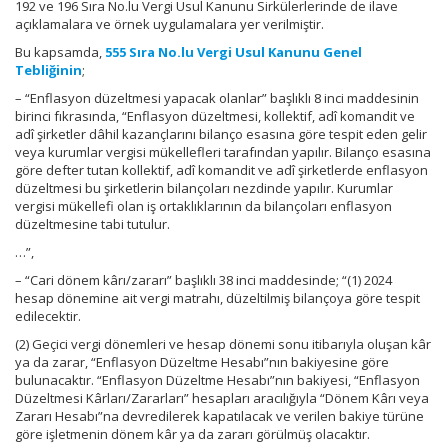
192 ve 196 Sıra No.lu Vergi Usul Kanunu Sirkülerlerinde de ilave
açıklamalara ve örnek uygulamalara yer verilmiştir.
Bu kapsamda,
555 Sıra No.lu Vergi Usul Kanunu Genel
Tebliğinin
;
– “Enflasyon düzeltmesi yapacak olanlar” başlıklı 8 inci maddesinin
birinci fıkrasında, “Enflasyon düzeltmesi, kollektif, adî komandit ve
adî şirketler dâhil kazançlarını bilanço esasına göre tespit eden gelir
veya kurumlar vergisi mükellefleri tarafından yapılır. Bilanço esasına
göre defter tutan kollektif, adî komandit ve adî şirketlerde enflasyon
düzeltmesi bu şirketlerin bilançoları nezdinde yapılır. Kurumlar
vergisi mükellefi olan iş ortaklıklarının da bilançoları enflasyon
düzeltmesine tabi tutulur.
…”,
– “Cari dönem kârı/zararı” başlıklı 38 inci maddesinde; “(1) 2024
hesap dönemine ait vergi matrahı, düzeltilmiş bilançoya göre tespit
edilecektir.
(2) Geçici vergi dönemleri ve hesap dönemi sonu itibarıyla oluşan kâr
ya da zarar, “Enflasyon Düzeltme Hesabı”nın bakiyesine göre
bulunacaktır. “Enflasyon Düzeltme Hesabı”nın bakiyesi, “Enflasyon
Düzeltmesi Kârları/Zararları” hesapları aracılığıyla “Dönem Kârı veya
Zararı Hesabı”na devredilerek kapatılacak ve verilen bakiye türüne
göre işletmenin dönem kâr ya da zararı görülmüş olacaktır.