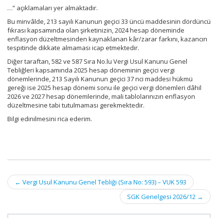
…” açıklamaları yer almaktadır.
Bu minvâlde, 213 sayılı Kanunun geçici 33 üncü maddesinin dördüncü
fıkrası kapsamında olan şirketinizin, 2024 hesap döneminde
enflasyon düzeltmesinden kaynaklanan kâr/zarar farkını, kazancın
tespitinde dikkate almaması icap etmektedir.
Diğer taraftan, 582 ve 587 Sıra No.lu Vergi Usul Kanunu Genel
Tebliğleri kapsamında 2025 hesap döneminin geçici vergi
dönemlerinde, 213 Sayılı Kanunun geçici 37 nci maddesi hükmü
gereği ise 2025 hesap dönemi sonu ile geçici vergi dönemleri dâhil
2026 ve 2027 hesap dönemlerinde, mali tablolarınızın enflasyon
düzeltmesine tabi tutulmaması gerekmektedir.
Bilgi edinilmesini rica ederim.
Post
←
Vergi Usul Kanunu Genel Tebliği (Sıra No: 593) – VUK 593
navigation
SGK Genelgesi 2026/12
→