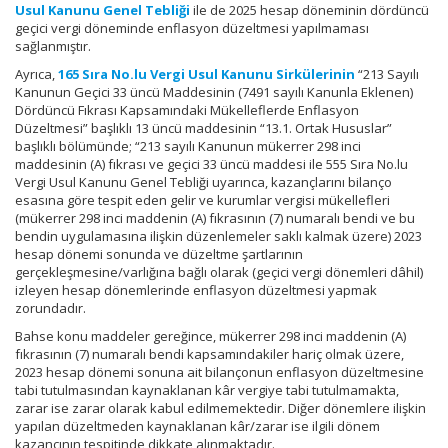
Usul Kanunu Genel Tebliği
ile de 2025 hesap döneminin dördüncü
geçici vergi döneminde enflasyon düzeltmesi yapılmaması
sağlanmıştır.
Ayrıca,
165 Sıra No.lu Vergi Usul Kanunu Sirkülerinin
“213 Sayılı
Kanunun Geçici 33 üncü Maddesinin (7491 sayılı Kanunla Eklenen)
Dördüncü Fıkrası Kapsamındaki Mükelleflerde Enflasyon
Düzeltmesi” başlıklı 13 üncü maddesinin “13.1. Ortak Hususlar”
başlıklı bölümünde; “213 sayılı Kanunun mükerrer 298 inci
maddesinin (A) fıkrası ve geçici 33 üncü maddesi ile 555 Sıra No.lu
Vergi Usul Kanunu Genel Tebliği uyarınca, kazançlarını bilanço
esasına göre tespit eden gelir ve kurumlar vergisi mükellefleri
(mükerrer 298 inci maddenin (A) fıkrasının (7) numaralı bendi ve bu
bendin uygulamasına ilişkin düzenlemeler saklı kalmak üzere) 2023
hesap dönemi sonunda ve düzeltme şartlarının
gerçekleşmesine/varlığına bağlı olarak (geçici vergi dönemleri dâhil)
izleyen hesap dönemlerinde enflasyon düzeltmesi yapmak
zorundadır.
Bahse konu maddeler gereğince, mükerrer 298 inci maddenin (A)
fıkrasının (7) numaralı bendi kapsamındakiler hariç olmak üzere,
2023 hesap dönemi sonuna ait bilançonun enflasyon düzeltmesine
tabi tutulmasından kaynaklanan kâr vergiye tabi tutulmamakta,
zarar ise zarar olarak kabul edilmemektedir. Diğer dönemlere ilişkin
yapılan düzeltmeden kaynaklanan kâr/zarar ise ilgili dönem
kazancının tespitinde dikkate alınmaktadır.