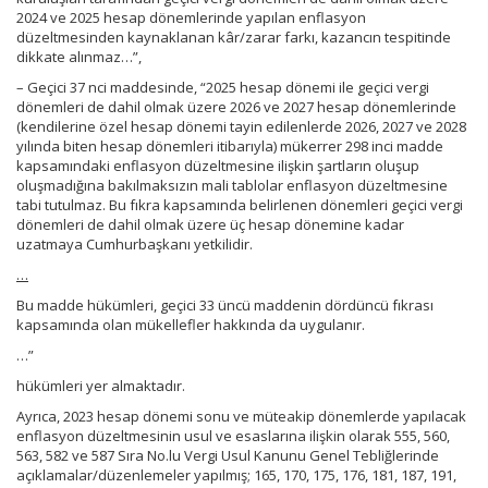
2024 ve 2025 hesap dönemlerinde yapılan enflasyon
düzeltmesinden kaynaklanan kâr/zarar farkı, kazancın tespitinde
dikkate alınmaz…”,
– Geçici 37 nci maddesinde, “2025 hesap dönemi ile geçici vergi
dönemleri de dahil olmak üzere 2026 ve 2027 hesap dönemlerinde
(kendilerine özel hesap dönemi tayin edilenlerde 2026, 2027 ve 2028
yılında biten hesap dönemleri itibarıyla) mükerrer 298 inci madde
kapsamındaki enflasyon düzeltmesine ilişkin şartların oluşup
oluşmadığına bakılmaksızın mali tablolar enflasyon düzeltmesine
tabi tutulmaz. Bu fıkra kapsamında belirlenen dönemleri geçici vergi
dönemleri de dahil olmak üzere üç hesap dönemine kadar
uzatmaya Cumhurbaşkanı yetkilidir.
…
Bu madde hükümleri, geçici 33 üncü maddenin dördüncü fıkrası
kapsamında olan mükellefler hakkında da uygulanır.
…”
hükümleri yer almaktadır.
Ayrıca, 2023 hesap dönemi sonu ve müteakip dönemlerde yapılacak
enflasyon düzeltmesinin usul ve esaslarına ilişkin olarak 555, 560,
563, 582 ve 587 Sıra No.lu Vergi Usul Kanunu Genel Tebliğlerinde
açıklamalar/düzenlemeler yapılmış; 165, 170, 175, 176, 181, 187, 191,