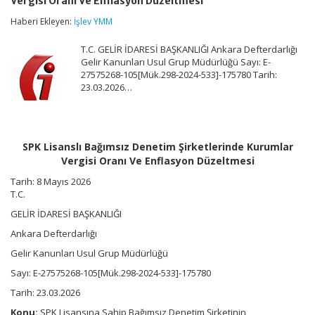
Vergisi Oranı Ve Enflasyon Düzeltmesi
Denetim
Şirketlerinde
Haberi Ekleyen:
İşlev YMM
Kurumlar
Vergisi
T.C. GELİR İDARESİ BAŞKANLIĞI Ankara Defterdarlığı
Oranı
Ve
Gelir Kanunları Usul Grup Müdürlüğü Sayı: E-
Enflasyon
27575268-105[Mük.298-2024-533]-175780 Tarih:
Düzeltmesi
23.03.2026…
için
SPK Lisanslı Bağımsız Denetim Şirketlerinde Kurumlar
Vergisi Oranı Ve Enflasyon Düzeltmesi
Tarih:
8 Mayıs 2026
T.C.
GELİR İDARESİ BAŞKANLIĞI
Ankara Defterdarlığı
Gelir Kanunları Usul Grup Müdürlüğü
Sayı: E-27575268-105[Mük.298-2024-533]-175780
Tarih: 23.03.2026
Konu:
SPK Lisansına Sahip Bağımsız Denetim Şirketinin