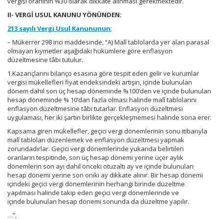
vergisi oranının %30 olarak dikkate alınması gerekmektedir.
II- VERGİ USUL KANUNU YÖNÜNDEN:
213 sayılı Vergi Usul Kanununun
;
– Mükerrer 298 inci maddesinde, “A) Malî tablolarda yer alan parasal
olmayan kıymetler aşağıdaki hükümlere göre enflasyon
düzeltmesine tâbi tutulur.
1.Kazançlarını bilanço esasına göre tespit eden gelir ve kurumlar
vergisi mükellefleri fiyat endeksindeki artışın, içinde bulunulan
dönem dahil son üç hesap döneminde %100’den ve içinde bulunulan
hesap döneminde % 10’dan fazla olması halinde malî tablolarını
enflasyon düzeltmesine tâbi tutarlar. Enflasyon düzeltmesi
uygulaması, her iki şartın birlikte gerçekleşmemesi halinde sona erer.
Kapsama giren mükellefler, geçici vergi dönemlerinin sonu itibarıyla
malî tabloları düzenlemek ve enflasyon düzeltmesi yapmak
zorundadırlar. Geçici vergi dönemlerinde yukarıda belirtilen
oranların tespitinde, son üç hesap dönemi yerine üçer aylık
dönemlerin son ayı dahil önceki otuzaltı ay ve içinde bulunulan
hesap dönemi yerine son oniki ay dikkate alınır. Bir hesap dönemi
içindeki geçici vergi dönemlerinin herhangi birinde düzeltme
yapılması halinde takip eden geçici vergi dönemlerinde ve
içinde bulunulan hesap dönemi sonunda da düzeltme yapılır.
…”,