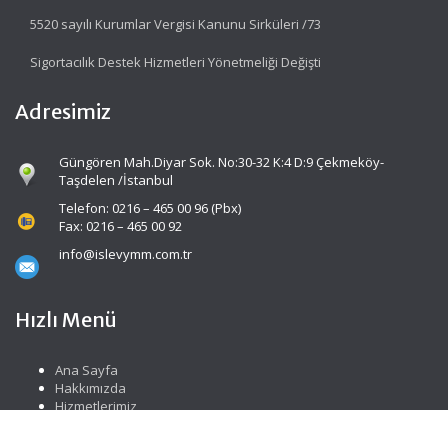
5520 sayılı Kurumlar Vergisi Kanunu Sirküleri /73
Sigortacılık Destek Hizmetleri Yönetmeliği Değişti
Adresimiz
Güngören Mah.Diyar Sok. No:30-32 K:4 D:9 Çekmeköy-
Taşdelen /İstanbul
Telefon: 0216 – 465 00 96 (Pbx)
Fax: 0216 – 465 00 92
info@islevymm.com.tr
Hızlı Menü
Ana Sayfa
Hakkımızda
Hizmetlerimiz
Güncel Mevzuat
İletişim