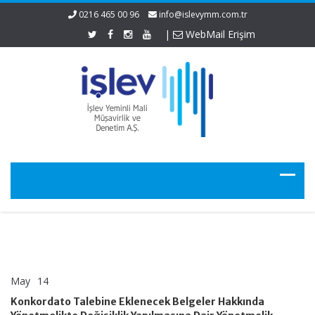
0216 465 00 96
info@islevymm.com.tr
|
WebMail Erişim
May
14
Konkordato
yorumlar kapalı
Talebine
Konkordato Talebine Eklenecek Belgeler Hakkında
Eklenecek