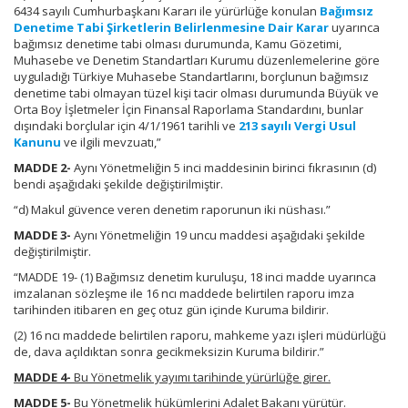
6434 sayılı Cumhurbaşkanı Kararı ile yürürlüğe konulan
Bağımsız
Denetime Tabi Şirketlerin Belirlenmesine Dair Karar
uyarınca
bağımsız denetime tabi olması durumunda, Kamu Gözetimi,
Muhasebe ve Denetim Standartları Kurumu düzenlemelerine göre
uyguladığı Türkiye Muhasebe Standartlarını, borçlunun bağımsız
denetime tabi olmayan tüzel kişi tacir olması durumunda Büyük ve
Orta Boy İşletmeler İçin Finansal Raporlama Standardını, bunlar
dışındaki borçlular için 4/1/1961 tarihli ve
213 sayılı Vergi Usul
Kanunu
ve ilgili mevzuatı,”
MADDE 2-
Aynı Yönetmeliğin 5 inci maddesinin birinci fıkrasının (d)
bendi aşağıdaki şekilde değiştirilmiştir.
“d) Makul güvence veren denetim raporunun iki nüshası.”
MADDE 3-
Aynı Yönetmeliğin 19 uncu maddesi aşağıdaki şekilde
değiştirilmiştir.
“MADDE 19- (1) Bağımsız denetim kuruluşu, 18 inci madde uyarınca
imzalanan sözleşme ile 16 ncı maddede belirtilen raporu imza
tarihinden itibaren en geç otuz gün içinde Kuruma bildirir.
(2) 16 ncı maddede belirtilen raporu, mahkeme yazı işleri müdürlüğü
de, dava açıldıktan sonra gecikmeksizin Kuruma bildirir.”
MADDE 4-
Bu Yönetmelik yayımı tarihinde yürürlüğe girer.
MADDE 5-
Bu Yönetmelik hükümlerini Adalet Bakanı yürütür.