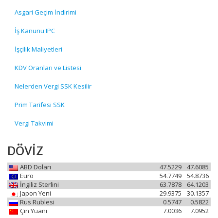
Asgari Geçim İndirimi
İş Kanunu IPC
İşçilik Maliyetleri
KDV Oranları ve Listesi
Nelerden Vergi SSK Kesilir
Prim Tarifesi SSK
Vergi Takvimi
DÖVİZ
ABD Doları
47.5229
47.6085
Euro
54.7749
54.8736
İngiliz Sterlini
63.7878
64.1203
Japon Yeni
29.9375
30.1357
Rus Rublesi
0.5747
0.5822
Çin Yuanı
7.0036
7.0952