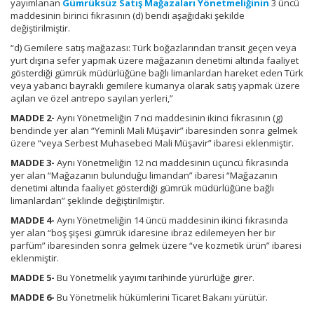
yayımlanan
Gümrüksüz Satış Mağazaları Yönetmeliğinin
3 üncü
maddesinin birinci fıkrasının (d) bendi aşağıdaki şekilde
değiştirilmiştir.
“d) Gemilere satış mağazası: Türk boğazlarından transit geçen veya
yurt dışına sefer yapmak üzere mağazanın denetimi altında faaliyet
gösterdiği gümrük müdürlüğüne bağlı limanlardan hareket eden Türk
veya yabancı bayraklı gemilere kumanya olarak satış yapmak üzere
açılan ve özel antrepo sayılan yerleri,”
MADDE 2-
Aynı Yönetmeliğin 7 nci maddesinin ikinci fıkrasının (g)
bendinde yer alan “Yeminli Mali Müşavir” ibaresinden sonra gelmek
üzere “veya Serbest Muhasebeci Mali Müşavir” ibaresi eklenmiştir.
MADDE 3-
Aynı Yönetmeliğin 12 nci maddesinin üçüncü fıkrasında
yer alan “Mağazanın bulunduğu limandan” ibaresi “Mağazanın
denetimi altında faaliyet gösterdiği gümrük müdürlüğüne bağlı
limanlardan” şeklinde değiştirilmiştir.
MADDE 4-
Aynı Yönetmeliğin 14 üncü maddesinin ikinci fıkrasında
yer alan “boş şişesi gümrük idaresine ibraz edilemeyen her bir
parfüm” ibaresinden sonra gelmek üzere “ve kozmetik ürün” ibaresi
eklenmiştir.
MADDE 5-
Bu Yönetmelik yayımı tarihinde yürürlüğe girer.
MADDE 6-
Bu Yönetmelik hükümlerini Ticaret Bakanı yürütür.