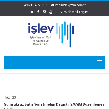
0216 465 00 96
info@islevymm.com.tr
|
WebMail Erişim
Haz
23
Gümrüksüz
yorumlar kapalı
Satış
Gümrüksüz Satış Yönetmeliği Değişti: SMMM Düzenlemesi
Yönetmeliği