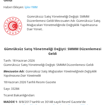
Geldi
Değişti:
SMMM
Haberi Ekleyen:
İşlev YMM
Düzenlemesi
Geldi
Gümrüksüz Satış Yönetmeliği Değişti: SMMM
için
Düzenlemesi Geldi Mevzuatın Adı: Gümrüksüz Satış
Mağazaları Yönetmeliğinde Değişiklik Yapılmasına
Dair Yönet..
Gümrüksüz Satış Yönetmeliği Değişti: SMMM Düzenlemesi
Geldi
Tarih:
18 Haziran 2026
Gümrüksüz Satış Yönetmeliği Değişti: SMMM Düzenlemesi Geldi
Mevzuatın Adı:
Gümrüksüz Satış Mağazaları Yönetmeliğinde Değişiklik
Yapılmasına Dair Yönetmelik
18 Haziran 2026 Tarihli Resmi Gazete
Sayı:
33284
Ticaret Bakanlığından:
MADDE 1-
8/8/2017 tarihli ve 30148 sayılı Resmî Gazete’de