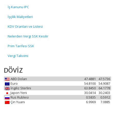
İş Kanunu IPC
İşçilik Maliyetleri
KDV Oranları ve Listesi
Nelerden Vergi SSK Kesilir
Prim Tarifesi SSK
Vergi Takvimi
DÖVİZ
ABD Doları
47.4881
47.5736
Euro
54.8100
54.9087
İngiliz Sterlini
63.8450
64.1778
Japon Yeni
30.0414
30.2403
Rus Rublesi
0.5835
0.5912
Çin Yuanı
6.9969
7.0885